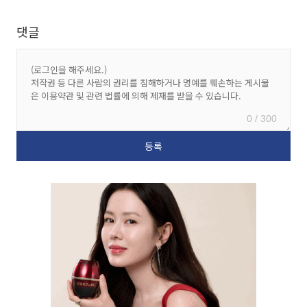
댓글
0 / 300