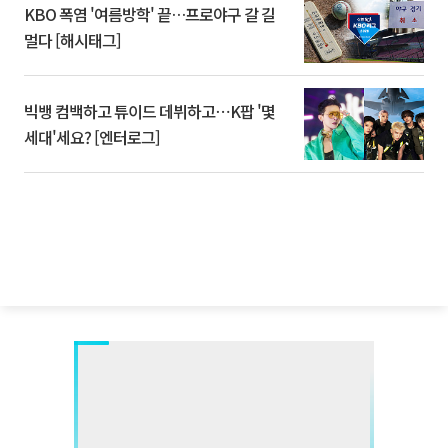
KBO 폭염 '여름방학' 끝…프로야구 갈 길
멀다 [해시태그]
빅뱅 컴백하고 튜이드 데뷔하고⋯K팝 '몇
세대'세요? [엔터로그]