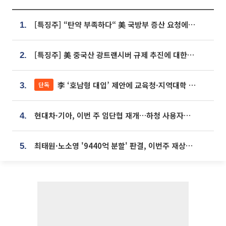
[특징주] “탄약 부족하다“ 美 국방부 증산 요청에⋯국내 방산주 급등세
1.
[특징주] 美 중국산 광트랜시버 규제 추진에 대한광통신 등 광통신株 강세
2.
李 ‘호남형 대입’ 제안에 교육청·지역대학 서·논술형 입시 연계 '착수'
단독
3.
현대차·기아, 이번 주 임단협 재개…하청 사용자성 재심도 ‘변수’
4.
최태원·노소영 '9440억 분할' 판결, 이번주 재상고 여부 주목
5.