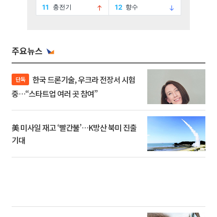
주요뉴스
한국 드론기술, 우크라 전장서 시험
단독
중…“스타트업 여러 곳 참여”
美 미사일 재고 ‘빨간불’…K방산 북미 진출
기대