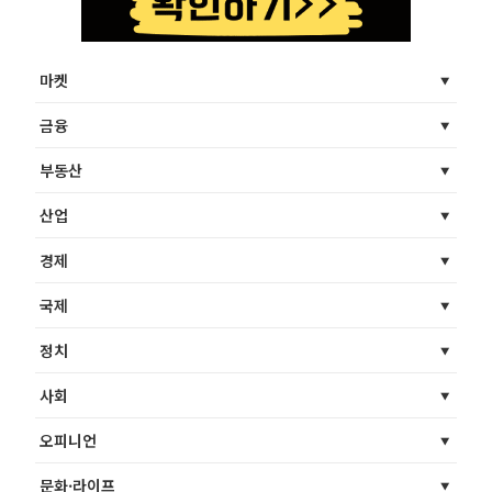
마켓
금융
부동산
산업
경제
국제
정치
사회
오피니언
문화·라이프