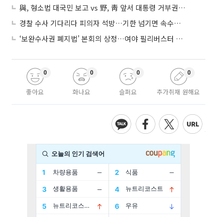
與, 형소법 대국민 보고 vs 野, 靑 앞서 대통령 거부권 촉구
경찰 수사 기다리다 피의자 석방…기한 넘기면 속수무책
‘보완수사권 폐지법’ 본회의 상정…여야 필리버스터 대치
0
0
0
0
좋아요
화나요
슬퍼요
추가취재 원해요