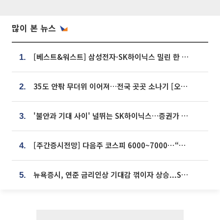
많이 본 뉴스
[베스트&워스트] 삼성전자·SK하이닉스 밀린 한 주…상상인증권은 85% 급등
1.
35도 안팎 무더위 이어져…전국 곳곳 소나기 [오늘 날씨]
2.
'불안과 기대 사이' 널뛰는 SK하이닉스…증권가 "HBM4·LTA 기반 펀터멘털 견고"
3.
[주간증시전망] 다음주 코스피 6000~7000⋯“外人 수급은 정책이 변수”
4.
뉴욕증시, 연준 금리인상 기대감 꺾이자 상승...S&P500 사상 최고치 [종합]
5.