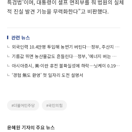
특검법’이며, 대통령이 셀프 면죄부를 줘 법원의 실체
적 진실 발견 기능을 무력화한다”고 비판했다.
관련 뉴스
외국인력 10.4만명 투입해 농번기 버틴다…정부, 주산지 35곳 비상관리
기름값 뛰면 농산물값도 흔들린다…정부, ‘에너지 버는 농촌’ 로드맵 착수
아시아증시, 美·이란 휴전 불확실성에 하락⋯닛케이 0.19%↓
‘경험 無도 환영’ 첫 일자리 도전 설명서
#더불어민주당
#국민의힘
윤혜원 기자의 주요 뉴스