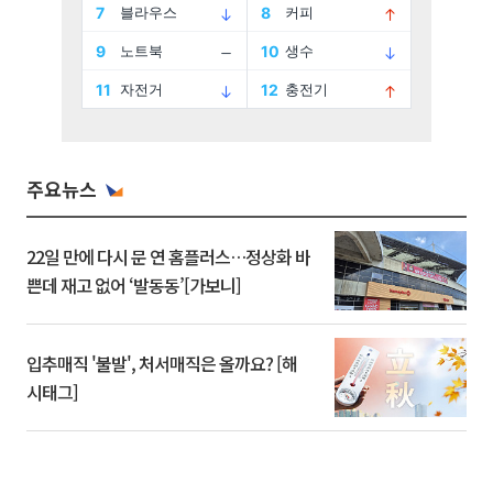
주요뉴스
22일 만에 다시 문 연 홈플러스…정상화 바
쁜데 재고 없어 ‘발동동’[가보니]
입추매직 '불발', 처서매직은 올까요? [해
시태그]