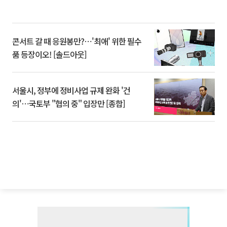
콘서트 갈 때 응원봉만?⋯'최애' 위한 필수
품 등장이오! [솔드아웃]
서울시, 정부에 정비사업 규제 완화 '건
의'⋯국토부 "협의 중" 입장만 [종합]