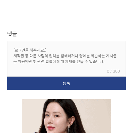
댓글
0 / 300