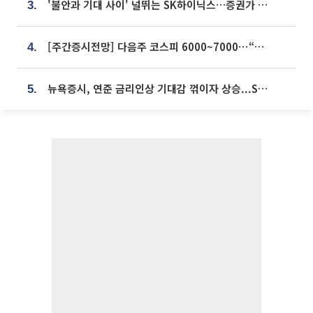
'불안과 기대 사이' 널뛰는 SK하이닉스…증권가 "HBM4·LTA 기반 펀터멘털 견고"
3.
[주간증시전망] 다음주 코스피 6000~7000⋯“外人 수급은 정책이 변수”
4.
뉴욕증시, 연준 금리인상 기대감 꺾이자 상승...S&P500 사상 최고치 [종합]
5.