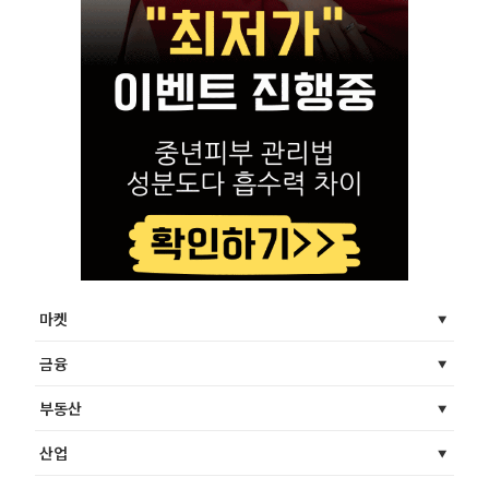
마켓
금융
부동산
산업