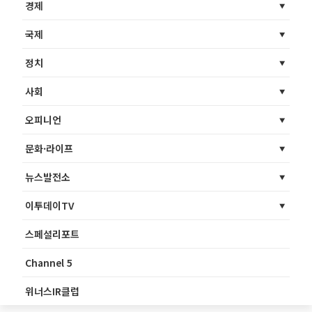
경제
국제
정치
사회
오피니언
문화·라이프
뉴스발전소
이투데이TV
스페셜리포트
Channel 5
위너스IR클럽