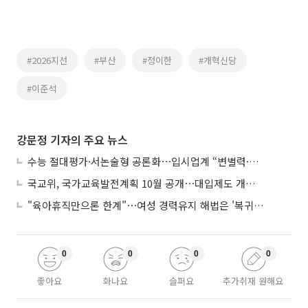
#2026지선
#부산
#정이한
#개혁신당
#이준석
강문정 기자의 주요 뉴스
수능 절대평가·서논술형 공론화⋯입시업계 “변별력·사교육 대책 먼저”
국교위, 국가교육발전계획 10월 공개⋯대입제도 개편 공론화 추진
"육아휴직만으론 한계"⋯여성 경력유지 해법은 '복귀 후 유연근무’
0
0
0
0
좋아요
화나요
슬퍼요
추가취재 원해요