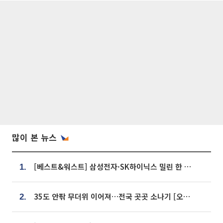
많이 본 뉴스
[베스트&워스트] 삼성전자·SK하이닉스 밀린 한 주…상상인증권은 85% 급등
1.
35도 안팎 무더위 이어져…전국 곳곳 소나기 [오늘 날씨]
2.