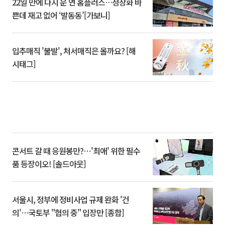
22일 만에 다시 문 연 홈플러스…정상화 바
쁜데 재고 없어 ‘발동동’[가보니]
입추매직 '불발', 처서매직은 올까요? [해
시태그]
콘서트 갈 때 응원봉만?⋯'최애' 위한 필수
품 등장이오! [솔드아웃]
서울시, 정부에 정비사업 규제 완화 '건
의'⋯국토부 "협의 중" 입장만 [종합]