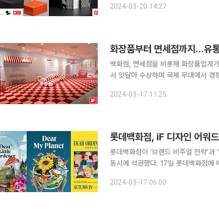
2024-03-20 14:27
밝혔다. OUR CREED는 지난해
화장품부터 면세점까지…유통가,
백화점, 면세점을 비롯해 화장품업계가 최
서 잇달아 수상하며 국제 무대에서 경쟁력을 인정받고 있다. iF
된 독일의 권위 있는 디자인 상으로, 미국
2024-03-17 11:25
세계 3대 디자인 어워드로 꼽히고 있다
롯데백화점, iF 디자인 어워드
롯데백화점이 ‘브랜드 비주얼 전략’과 ‘
동시에 석권했다. 17일 롯데백화점에 따르면 브랜드 비주얼 전략 ‘2023 디어 시리즈(Dear
Series)’는 ‘커뮤니케이션’ 부문에
2024-03-17 06:00
인