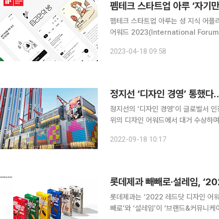
펨테크 스타트업 아루 ‘자기만
펨테크 스타트업 아루는 성 지식 어플리
어워드 2023(International For
다. ‘iF 디자인 어워드’는 1953년 독일 인터내셔널 포럼 주관으로 시작된 디자인 분야의 권위 있는
2023-04-18 09:58
상이다. 독일의 레드닷디자인
정지선 ‘디자인 경영’ 통했다
정지선의 ‘디자인 경영’이 글로벌서 
위의 디자인 어워드에서 대거 수상하며
계 주요 디자인 어워드인 ‘레드닷 디자인 어
2022-09-18 10:17
드’(iF DESIGN AWARD 2022)에
롯데제과 빼빼로·설레임, ‘20
롯데제과는 ‘2022 레드닷 디자인 어워드(
빼로’와 ‘설레임’이 ‘브랜드&커뮤니케이