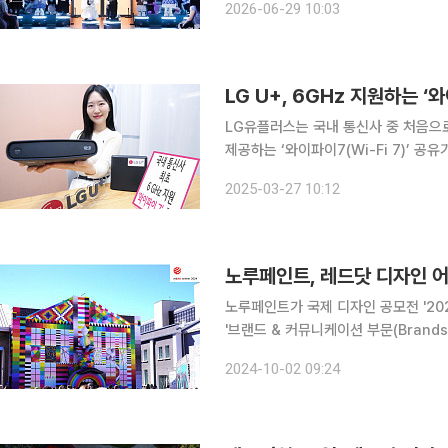
2026-06-29 10:03
눈에 잘 보이지 않는 기술을 예술 콘
LG U+, 6GHz 지원하는 ‘
LG유플러스는 국내 통신사 중 처음으로
제공하는 ‘와이파이7(Wi-Fi 7)’ 공유기를 출시한다고 
유기는 빠른 속도와 끊김 없는 안정성 
2025-03-27 10:12
광대역 채널과 4K-QAM(Quadratur
노루페인트, 레드닷 디자인 어
노루페인트가 국제 디자인 공모전 '2024
'브랜드 & 커뮤니케이션 부문(Brands &
고 2일 밝혔다. 레드닷 디자인 어워드는 IF 어워드(독일), IDEA(미국)와 함께 1955년 독일에서 시
2024-10-02 09:24
작된 세계 3대 디자인 공