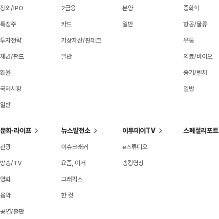
장외/IPO
2금융
분양
중화학
특징주
카드
일반
항공/물류
투자전략
가상자산/핀테크
유통
채권/펀드
일반
의료/바이오
환율
중기/벤처
국제시황
일반
일반
문화·라이프
뉴스발전소
이투데이TV
스페셜리포트
관광
이슈크래커
e스튜디오
방송/TV
요즘, 이거
랭킹영상
영화
그래픽스
음악
한 컷
공연/출판