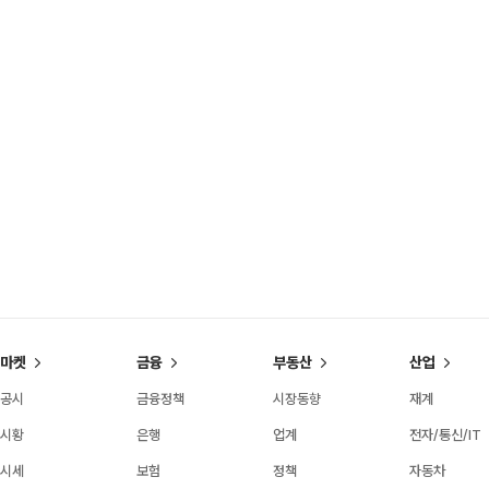
마켓
금융
부동산
산업
공시
금융정책
시장동향
재계
시황
은행
업계
전자/통신/IT
시세
보험
정책
자동차