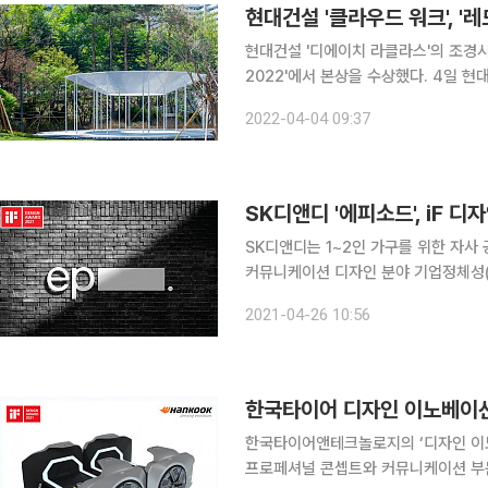
현대건설 '클라우드 워크', '
현대건설 '디에이치 라클라스'의 조경시
2022'에서 본상을 수상했다. 4일 현대건설에 따르면 레드닷 디자인어워드는 1955년부터 개최된
독일을 대표하는 디자인 공모전으로, 미국
2022-04-04 09:37
워드로 꼽힌다. 이 공모전은 각 
SK디앤디 '에피소드', iF 
SK디앤디는 1~2인 가구를 위한 자사 공
커뮤니케이션 디자인 분야 기업정체성(CI
워드는 IDEA(International Desi
2021-04-26 10:56
디자인 시상식으로 꼽
한국타이어 디자인 이노베이션 
한국타이어앤테크놀로지의 ‘디자인 이노베이
프로페셔널 콘셉트와 커뮤니케이션 부문에서 본상을 받았다. 