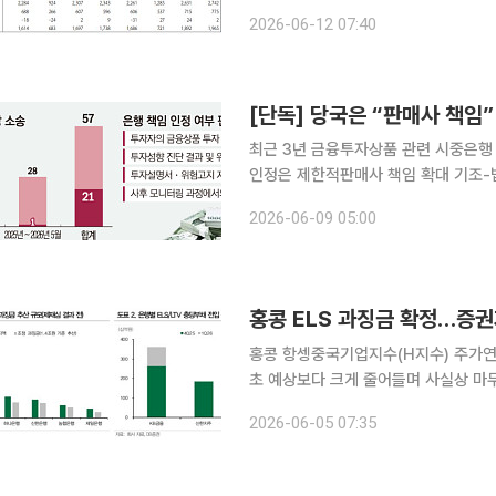
상향에 따른 지속가능 자기자본이익률(ROE) 상
2026-06-12 07:40
의 2분기 추정 순이익을 1조9650억
최근 3년 금융투자상품 관련 시중은행
인정은 제한적판매사 책임 확대 기조-법원 판단 차
화를 이유로 금융회사 책임 범위를 넓
2026-06-09 05:00
두고 있는 것으로 나타났다. 투자자의 
홍콩 항셍중국기업지수(H지수) 주가연계
초 예상보다 크게 줄어들며 사실상 마
가 안정적인 방어주로서 다시 주목받고 있다. 5일 금융투자업계에 따르면 금융감독
2026-06-05 07:35
심의위원회를 열고 KB국민·신한·하나·