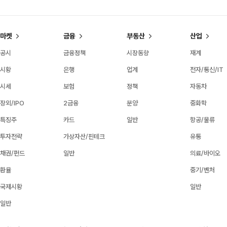
마켓
금융
부동산
산업
공시
금융정책
시장동향
재계
시황
은행
업계
전자/통신/IT
시세
보험
정책
자동차
장외/IPO
2금융
분양
중화학
특징주
카드
일반
항공/물류
투자전략
가상자산/핀테크
유통
채권/펀드
일반
의료/바이오
환율
중기/벤처
국제시황
일반
일반