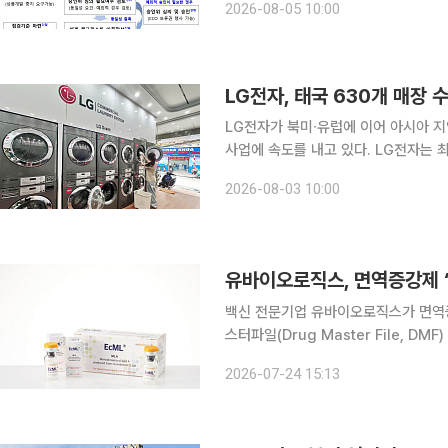
2026-08-05 10:00
안이 핵심이다. 금융감독원은 
LG전자, 태국 630개 매장
LG전자가 북미∙유럽에 이어 아시아 
사업에 속도를 내고 있다. LG전자는 최근 태국 2위 빨래방 프랜차이즈인 '트렌디 워시(Trendy
Wash)'가 운영하는 630개 매장에
2026-08-03 10:00
새롭게 문을 여는 400여 개 매장에도
백신 전문기업 유바이오로직스가 면역증강
스터파일(Drug Master File, 
이번에 등록된 Type IV DMF에는 
2026-07-24 15:13
됐다. DMF는 의약품 원료의 제조 및 