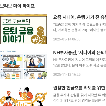
브라보 마이 라이프
요즘 시니어, 은행 가기 전 
“요즘은 은행 가기 전에 유튜브를 먼저 봐요.” 몇 년 전만 해도 은퇴자들의 재테크
다, 거래하는 은행의 PB(프라이빗 뱅커
라질 채권(국채) 같은 고금리 상품에 
2026-05-14 06:00
우가 많았다. 직원이 추천하는 상품에
NH투자증권, '시니어의 은퇴
NH투자증권이 '시니어 고객의 여유로
12일 밝혔다. 은퇴 이후 노후 자금 운용에 대한 고민이 큰 고객들을 다양한 인컴(Income)형 투자상
품을 한눈에 살펴볼 수 있도록 정리했다. 이번 가이드는 단순한 예금 중심의 자산 운용에서 벗
2025-11-12 16:25
지속적인 현금흐름을 창출할 수 있는 
원활한 현금흐름 확보를 위한
금융 투자에 관심을 갖기 시작한 류 씨
심이다. ETF로 관심 영역을 확장한 류 씨