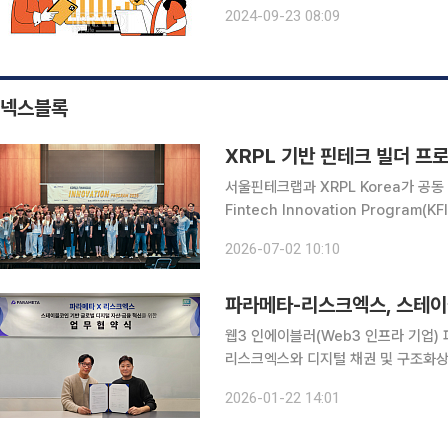
용어와 투자 전략에 대한 궁금증을 해소하기 위해 상
2024-09-23 08:09
늘어나면 그만큼 은퇴 기간도 늘어난다
넥스블록
XRPL 기반 핀테크 빌더 프로
서울핀테크랩과 XRPL Korea가 공동
Fintech Innovation Program(KF
XRPL Korea는 지난달 25일 여의도
2026-07-02 10:10
다. KFIP는 한국 XRPL 생
파라메타-리스크엑스, 스테이
웹3 인에이블러(Web3 인프라 기업)
리스크엑스와 디지털 채권 및 구조화상
적 업무협약(MOU)을 체결했다고 22일 밝혔다. 이번 협약은 리스크엑스의 
2026-01-22 14:01
파라메타의 블록체인 및 스테이블코인 