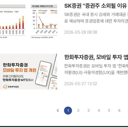
SK증권 "증권주 소외될 이유
SK증권은 국내 증시 강세와 거래대금 
로 예상하며 증권업종에 대한 투자의견 '비중확대(O
원은 "최근 반도체주 중심으로 주가 
2026-05-28 08:38
국면에서 증권주가 소외될 이유는 없다
한화투자증권, 모바일 투자 
한화투자증권은 모바일 투자 앱 ‘한화
자환경(UI)·사용자경험(UX)을 개편했다고 27일 밝혔다. 새로워진
관적인 홈 화면과 메뉴 구조를 선보인 
2026-05-27 13:52
산 정보까지 아우르는 고도화된 통합 
1
2
3
4
5
6