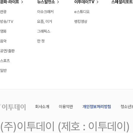
문화·라이프
뉴스발전소
이투데이TV
스페셜리포트
관광
이슈크래커
e스튜디오
방송/TV
요즘, 이거
랭킹영상
영화
그래픽스
음악
한 컷
공연/출판
스포츠
일반
회사소개
이용약관
개인정보처리방침
청소년
(주)이투데이 (제호 : 이투데이