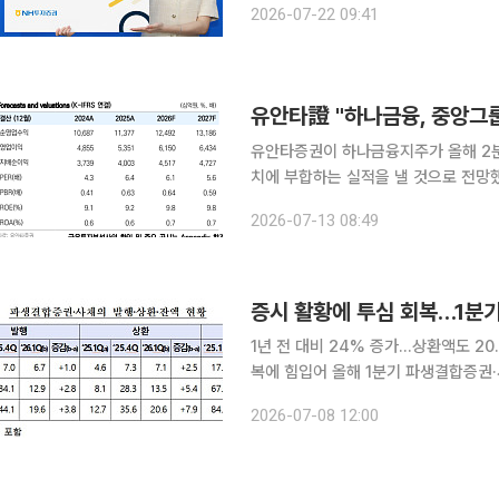
2026-07-22 09:41
11.83%를 기록했다. 이는 적립금 1
유안타證 "하나금융, 중앙그룹
유안타증권이 하나금융지주가 올해 2분
치에 부합하는 실적을 낼 것으로 전망했
대비 3% 올린 17만원으로 제시했다. 13일 우도형 유안타증권 연구원은 "올해 2분기 하나금융지주
2026-07-13 08:49
의 대손비용에는 중앙그룹 관련 충당금
증시 활황에 투심 회복…1분기
1년 전 대비 24% 증가…상환액도 20.6
복에 힘입어 올해 1분기 파생결합증권·
가연계증권(ELS)과 원금지급형 주가연계
2026-07-08 12:00
독원이 9일 발표한 ‘올해 1분기 파생