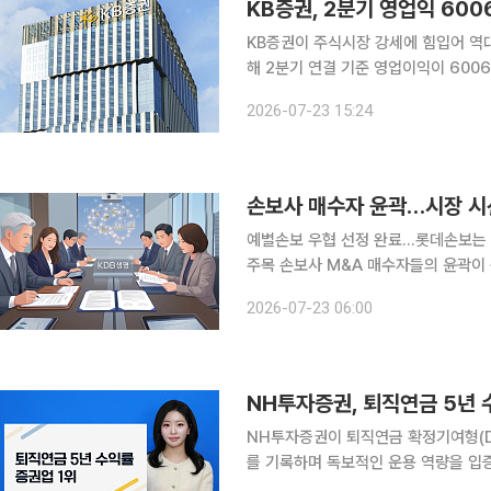
KB증권, 2분기 영업익 60
KB증권이 주식시장 강세에 힘입어 역대 최대 반기 실적
해 2분기 연결 기준 영업이익이 600
됐다고 23일 공시했다. 같은 기간 매출은 12조2779억원으로 전년 동기 대비 281.7% 늘었다. 순
2026-07-23 15:24
이익은 4508억원으로 180.6% 증가
손보사 매수자 윤곽…시장 시
예별손보 우협 선정 완료…롯데손보는 
주목 손보사 M&A 매수자들의 윤곽이 구체적으로 드러나면서 시장의 시선은 생명보험사로 향하고
있다. 현재 주요 생보사 매물로는 KDB생명
2026-07-23 06:00
계에 따르면 예금보험공사는 최근 예
NH투자증권, 퇴직연금 5년 
NH투자증권이 퇴직연금 확정기여형(DC
를 기록하며 독보적인 운용 역량을 입증했다. 22일 금융감독원에 따르면 2026년
비교공시 결과 NH투자증권의 DC와 IR