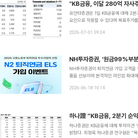
"KB금융, 이달 280억 자사
유안타증권은 1일 KB금융에 대해 2
요인으로 작용할 수 있다며 목표주가를
‘매수(Buy)’를 유지했다. 우도형 유안타증권 연구원은 “KB금융의 2분기 지배주주순이익은 1조
2026-07-01 09:24
8306억원으로 컨센서스에 부합할 것
NH투자증권, ‘원금99%부분
NH투자증권이 퇴직연금 가입 고객을 위
품을 선보이며 본격적인 라인업 확대에 나섰다. 18일 NH투자증권은 퇴직연금(D
위한 'N2 퇴직연금 ELS' 신규 5종(
2026-06-18 10:14
출시로 NH투자증권의 퇴직연금 전용 
하나證 “KB금융, 2분기 순
하나증권은 KB금융에 대해 투자의견 
밝혔다. 최정욱 하나증권 연구원은 “목표주가 상향은 양호한 2분기 순익 전망과 향후 이익 추정치