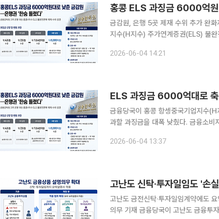
홍콩 ELS 과징금 6000억
금감원, 은행 5곳 제재 수위 추가 완화자율배상
지수(H지수) 주가연계증권(ELS) 불
원 수준으로 대폭 낮췄다. 1조원대를
2026-06-04 14:21
ELS 과징금 6000억대로
금융당국이 홍콩 항셍중국기업지수(H지
과할 과징금을 대폭 낮췄다. 금융소비
점이 제도 시행 초기였다는 점 등을 고려한 결과다. 4일 금융권에 따르
2026-06-04 13:37
제재심의위원회를 열고 KB국민·신한·하
고난도 신탁·투자일임도 '손
고난도 금전신탁·투자일임계약에도 요
의무 기재 금융당국이 고난도 금융투자상품에 적용하던 소비자보호 장치를 고난도 금전신탁과 투자