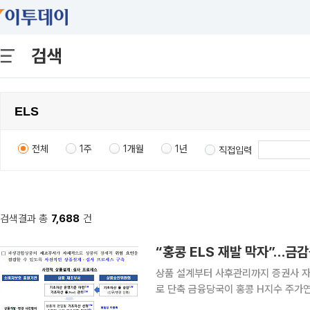
검색
전체
1주
1개월
1년
직접입력
검색결과 총
7,688
건
“홍콩 ELS 재발 막자”…금
상품 설계부터 사후관리까지 증권사 자
로 단축 금융당국이 홍콩 H지수 주가연계증권(ELS) 투자자 손실 사태 재발을 막기 위해 파생결합상
품 제도 개선에 나선다. 상품 설계와 