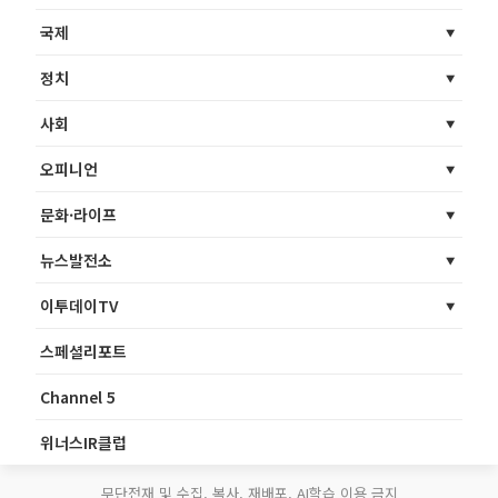
국제
정치
사회
오피니언
문화·라이프
뉴스발전소
이투데이TV
스페셜리포트
Channel 5
위너스IR클럽
무단전재 및 수집, 복사, 재배포, AI학습 이용 금지