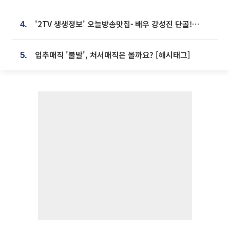
'2TV 생생정보' 오늘방송맛집- 배우 강성진 단골! 쌀국수ㆍ푸팟퐁 커리 맛집 '블○○○'
4.
입추매직 '불발', 처서매직은 올까요? [해시태그]
5.