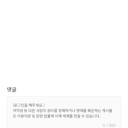
댓글
0 / 300