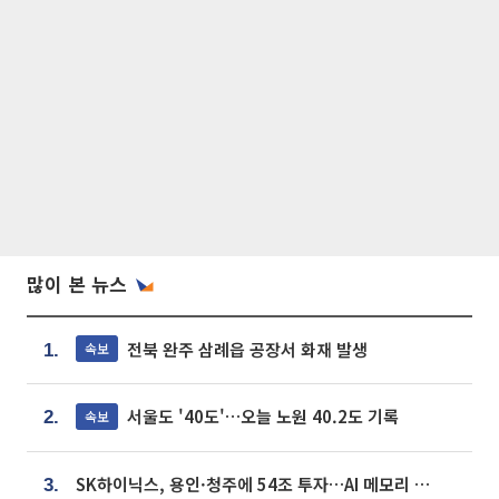
많이 본 뉴스
전북 완주 삼례읍 공장서 화재 발생
속보
1.
서울도 '40도'…오늘 노원 40.2도 기록
속보
2.
SK하이닉스, 용인·청주에 54조 투자…AI 메모리 생산기지 키운다
3.