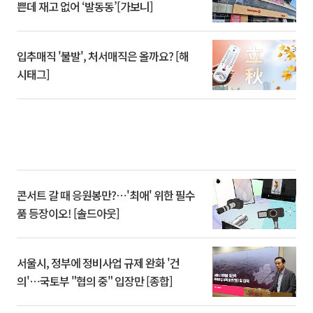
쁜데 재고 없어 ‘발동동’[가보니]
입추매직 '불발', 처서매직은 올까요? [해
시태그]
콘서트 갈 때 응원봉만?⋯'최애' 위한 필수
품 등장이오! [솔드아웃]
서울시, 정부에 정비사업 규제 완화 '건
의'⋯국토부 "협의 중" 입장만 [종합]