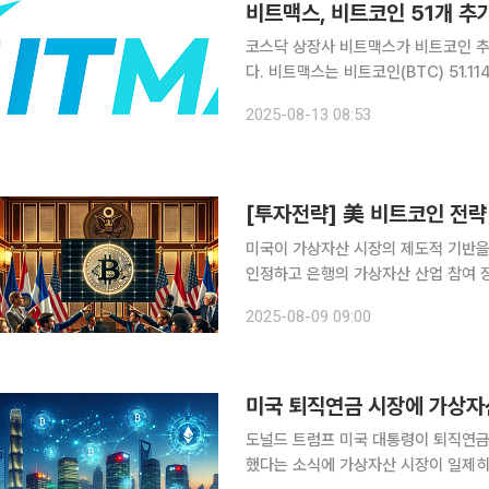
비트맥스, 비트코인 51개 추가
코스닥 상장사 비트맥스가 비트코인 추가
다. 비트맥스는 비트코인(BTC) 51.1142개를 총 82억3808만 원에 양수했다고 13일 밝혔다. 1개당
매입단가는 약 1억6117만 원이다. 비트맥스는 지난 3월 10일부터 비트코인 매입을 시작해 이날 기
2025-08-13 08:53
준 총 551개를 보유하게 됐다. 평가금
미국이 가상자산 시장의 제도적 기반을
인정하고 은행의 가상자산 산업 참여 
방안은 구체성이 부족해 논란이 일었지
2025-08-09 09:00
미국 퇴직연금 시장에 가상자
도널드 트럼프 미국 대통령이 퇴직연금
했다는 소식에 가상자산 시장이 일제히 상승했다. 8일 코인데스크 등 현지 