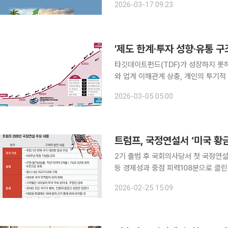
2026-03-17 09:23
엇이 달랐나? 401(k) vs 퇴직연금' 
'제도 한계·투자 성향·유통 구
타깃데이트펀드(TDF)가 성장하지 못
와 업계 이해관계 상충, 개인의 투기적
연금 가입자가 일정 기간 자금을 운용
2026-03-05 05:00
도다. 4일 금융투자업계에 따르면
트럼프, 국정연설서 ‘미국 황
2기 출범 후 국회의사당서 첫 국정연
등 경제성과 중점 피력108분으로 클린턴 제치고 최장 기록
2기 첫 국정연설에서 자신의 경제 성과
2026-02-25 15:09
조한 지지율과 연방대법원의 상호관세 