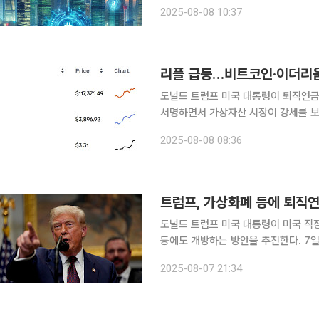
대통령은 미국 전체 은퇴 자산 약 43조
2025-08-08 10:37
산, 사모펀드, 부동산 등 대체 자산 
리플 급등…비트코인·이더리
도널드 트럼프 미국 대통령이 퇴직연금
서명하면서 가상자산 시장이 강세를 보이고 있다. 8일 오전 8시 30분(한국시
상자산 거래소 코인베이스 시세에 따르면
2025-08-08 08:36
했고 이더리움은 3896.92달러로 5.
트럼프, 가상화폐 등에 퇴직
도널드 트럼프 미국 대통령이 미국 직
등에도 개방하는 방안을 추진한다. 7일(현지시간) 블룸버그 통신은 트럼프 대통령이 이 같은 내용의
행정명령에 서명할 예정이라고 보도했다
2025-08-07 21:34
닌 디지털자산과 사모펀드 등 대안 투