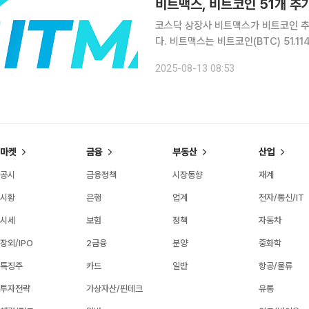
비트맥스, 비트코인 51개 추가
코스닥 상장사 비트맥스가 비트코인 추가
다. 비트맥스는 비트코인(BTC) 51.1142개를 총 82억3808만 원에 양수했다고 13일 밝혔다. 1개당
매입단가는 약 1억6117만 원이다. 비트맥스는 지난 3월 10일부터 비트코인 매입을 시작해 이날 기
2025-08-13 08:53
준 총 551개를 보유하게 됐다. 평가금
마켓
금융
부동산
산업
공시
금융정책
시장동향
재계
시황
은행
업계
전자/통신/IT
시세
보험
정책
자동차
장외/IPO
2금융
분양
중화학
특징주
카드
일반
항공/물류
투자전략
가상자산/핀테크
유통