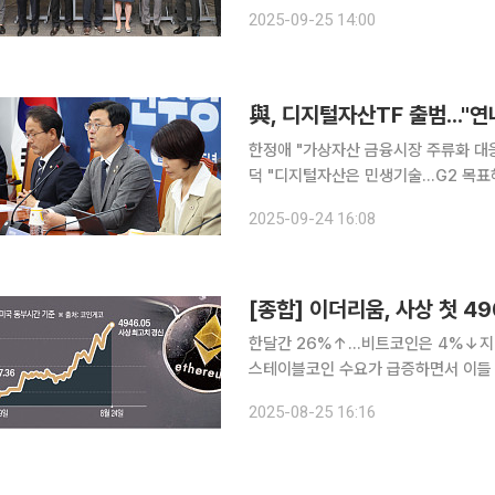
급하다는 의견이 나왔다. 한국경제인협회는 25일 서울 영등포구 여의도 FKI타워에서 이정문·이강
2025-09-25 14:00
일 더불어민주당 의원과 공동으로 ‘디
與, 디지털자산TF 출범..."
한정애 "가상자산 금융시장 주류화 대
덕 "디지털자산은 민생기술...G2 목표해
어민주당이 24일 디지털자산 태스크포스
2025-09-24 16:08
진에 나섰다. 미국이 달러 기반 스테
한달간 26%↑…비트코인은 4%↓지니
스테이블코인 수요가 급증하면서 이들 
있다. 24일(현지시간) 가상자산 정보 제공업체인 코인게코에 따르면 이더리움 가격은 사상 처음으
2025-08-25 16:16
로 4900달러(약 680만 원)를 돌파