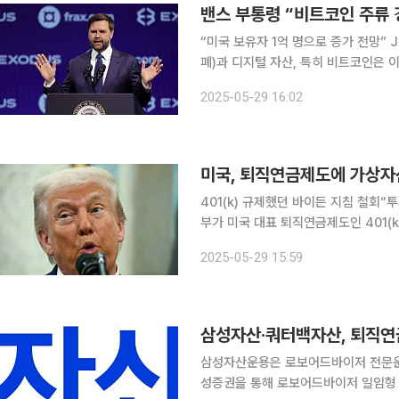
밴스 부통령 “비트코인 주류 
“미국 보유자 1억 명으로 증가 전망” J.D. 밴스 미국 부통령이 28일(현지시간) “가상자산(암호화
폐)과 디지털 자산, 특히 비트코인은 
이라는 점을 미국 국민들이 알기를 바란다”라고 말했다. NBC뉴스 
2025-05-29 16:02
라스베이거스에서 열린 ‘비트코인 202
미국, 퇴직연금제도에 가상자산
401(k) 규제했던 바이든 지침 철회“
부가 미국 대표 퇴직연금제도인 401(k)에 가상자산
통신에 따르면 미 노동부는 보도자료에서
2025-05-29 15:59
퇴직 플랜에 가상자산 옵션을 포함하는 
삼성자산·쿼터백자산, 퇴직연
삼성자산운용은 로보어드바이저 전문운
성증권을 통해 로보어드바이저 일임형 자산관