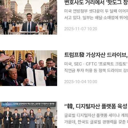
변호사도 거리에서 '핫도그 장
미국 연방정부 셧다운이 두 달째 이어
서고 있다. 일부는 배달·소매업에 뛰어
입을 마련하고 있다. 워싱턴포스트는 3일(현지시간) “셧다운이 길어지면서 일부 연방공무원들이 기
2025-11-07 10:20
존 전문성을 살리거나 새로운 취미를 
트럼프發 가상자산 드라이브,
미국, SECㆍCFTC '프로젝트 크
직연금 투자 허용 등 정책 드라이브 
속도 미국이 가상자산을 제도권에 본격 편입하기 위한 대규모 프로젝트를 가동했다. '프로젝트 크립
2025-10-04 10:00
토(Project Crypto)'가 출범하고
“韓, 디지털자산 플랫폼 육
글로벌 디지털자산 플랫폼 세미나 개최 주요 선진국을 중심으로 디지털자산 패권 경쟁이 심화
가운데, 한국도 글로벌 경쟁력을 갖춘