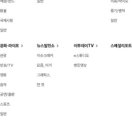
채권/펀드
일반
의료/바이오
환율
중기/벤처
국제시황
일반
일반
문화·라이프
뉴스발전소
이투데이TV
스페셜리포트
관광
이슈크래커
e스튜디오
방송/TV
요즘, 이거
랭킹영상
영화
그래픽스
음악
한 컷
공연/출판
스포츠
일반