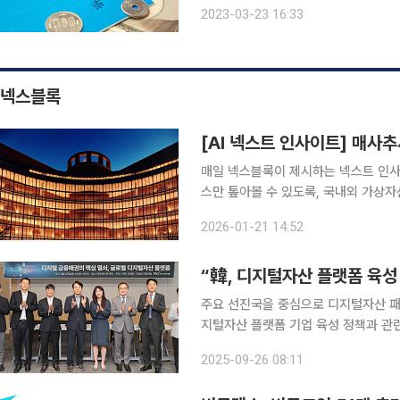
혜택을 주는 등 퇴직연금 시장을 만들어
2023-03-23 16:33
에 방치돼 수익률이 연 1% 수준에 그쳐
넥스블록
매일 넥스블록이 제시하는 넥스트 인사이트
스만 톺아볼 수 있도록, 국내외 가상자
니다. 1. 매사추세츠 법원, 칼시(Kalshi) 스포츠 베팅 예측시장 금지 미국 매사추세츠주 법원이 예측
2026-01-21 14:52
시장 플랫폼 칼시(Kalshi)에 대해 스
“韓, 디지털자산 플랫폼 육
주요 선진국을 중심으로 디지털자산 패
지털자산 플랫폼 기업 육성 정책과 관련 제도
는 25일 서울 영등포구 여의도 FKI
2025-09-26 08:11
금융패권의 핵심 열쇠, 글로벌 디지털