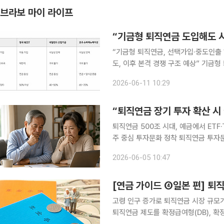
브라보 마이 라이프
“기금형 퇴직연금 도입해도 시
“기금형 퇴직연금, 선택가입·중도인출 
도, 이후 본격 경쟁 구조 예상” 기금형 퇴직연금이 도입돼도 기존 퇴직연금 시장에 미치는 영향은 제
한적일 것이란 분석이 나왔다. 자동가
2026-06-11 10:29
있는 장치가 빠져 있어 시장이 단기간
“퇴직연금 장기 투자 확산 시 
퇴직연금 500조 시대, 예금에서 ETF·
주 중심 투자문화 정착 퇴직연금 투자문화 확
금이 예금 중심에서 투자 중심으로 이
2026-06-05 10:47
전망이 나왔다. 수혜를 볼 수 있다는 
[연금 가이드 ④일본 편] 퇴
고령 인구 증가로 퇴직연금 시장 규모가
퇴직연금 제도를 확정급여형(DB), 확정