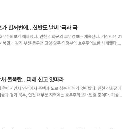
 북부에는 시간당 20㎜ 안팎, 강원 남부
가 한꺼번에…한반도 날씨 '극과 극'
주의보가 해제됐다. 인천 강화군의 호우경보는 계속된다. 기상청은 21
·서북권과 경기 부천·동두천·고양·양주·의정부의 호우주의보를 해제했다.
지역은 인천 강화군이다. 호우주의보 지역은 강화군을 제외한 인천과 경기
 철원, 서해5도 연평도·우도다.
 밤새 물폭탄…피해 신고 잇따라
가 쏟아지면서 인천에서 주택과 도로 침수 피해가 잇따랐다. 인천 강화군에
울과 경기 북부, 인천 대부분 지역에는 호우주의보가 발효 중이다. 기상
0분을 기해 인천 강화군에 호우경보를 발효했다. 인천에서는 강화군을 제외한
려졌다. 경기 부천·김포·동두천·연천·