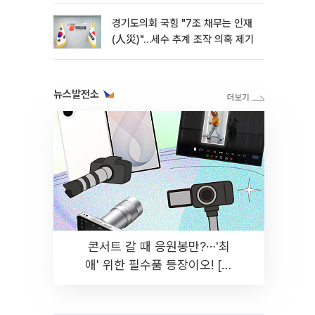
경기도의회 국힘 "7조 채무는 인재
(人災)"…세수 추계 조작 의혹 제기
뉴스발전소
콘서트 갈 때 응원봉만?⋯'최
애' 위한 필수품 등장이오! [솔
드아웃]