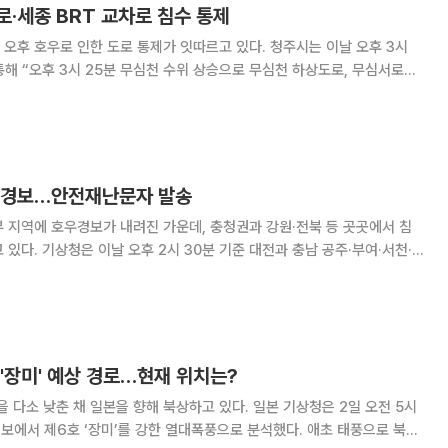
·세종 BRT 교차로 침수 통제
우로 인한 도로 통제가 잇따르고 있다. 청주시는 이날 오후 3시
해 “오후 3시 25분 무심천 수위 상승으로 무심천 하상도로, 무심서로를
당부했다. 안내 문자는 청주시 상당구와 서원구, 흥덕구, 청원구 일대에 발
 3시 31분께 한별동 759번지
우경보…안전재난문자 발송
부 지역에 호우경보가 내려진 가운데, 충청권과 강원·전북 등 곳곳에서 침
 충남 공주·부여·서천·
. 강원 영월·횡성·원주·평창평지·정선평지, 충남 천안·논산·청양·보령, 충
·김제·진안·무주·임실·순창·
'장미' 예상 경로…현재 위치는?
춘 채 일본을 향해 북상하고 있다. 일본 기상청은 2일 오전 5시
정보에서 제6호 ‘장미’를 강한 열대폭풍으로 분석했다. 애초 태풍으로 북상