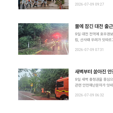
아산, 진천, 대전 유성구 등에서도 
2026-07-09 09:27
준 충남 천안·아산, 충북 
물에 잠긴 대전 출
9일 대전 전역에 호우경보
립, 산사태 우려가 잇따르고 있다. 대전지방기상청에 따르면 이날 오전 5시 
충남 대부분 지역에 호우특
2026-07-09 07:31
터 이날 오전 5시까지 누적
새벽부터 쏟아진 안
9일 새벽 충청권을 중심
관련 안전재난문자가 잇따
로 통제가 이뤄지는 곳도 발생했다. 기상청은 이날 오전 6시 10분 발표
2026-07-09 06:32
지방과 전라권, 경북에 호