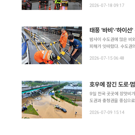
이 통제되는 등 도로와 하천 곳곳의 출입도 제한됐
2026-07-18 09:17
준 강서구·은평구·마포구
태풍 '바비'·'하이선
밤사이 수도권에 많은 비
피해가 잇따랐다. 수도권의
경북에는 폭염이 이어지는 등 지역별로
2026-07-15 06:48
면 전날 오후 6시부터 이
호우에 잠긴 도로·멈
9일 전국 곳곳에 장맛비가
도권과 충청권을 중심으로 
물에 잠겼다. 서울역에는 열차 지연을 알리는 안내문이 놓였다. 대전·충청 지역 집중호우 영향으로
2026-07-09 15:14
KTX 26개와 일반열차 