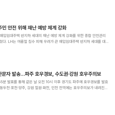
 기준이 낮아지면서 한 단계 약화된 상태다. 일본 기상청에 따르면
 중심기압 975hPa
주민 안전 위해 재난 예방 체계 강화
 매입임대주택 반지하 세대의 재난 예방 체계 강화를 위한 종합 안전관리
반지하 세대를 대상
 지원하는 ‘주거상향 사업’과 더불어 침수 대비 시설물 안전 점검을 지속
변화로 여름철 도심 내 기습·극한 호우
문자 발송…파주 호우경보, 수도권·강원 호우주의보
55분 발표를 통해 같은 날 오전 10시 이후 경기도 파주에 호우경보를 발효
 동두천·포천·양주, 강원 철원·화천, 인천 전역에는 호우주의보가 내려진다.
기준) 누적 강수량은 10~40㎜ 수준이며, 이날까지 추가로 10~60㎜
의 비가 내릴 것으로 예상된