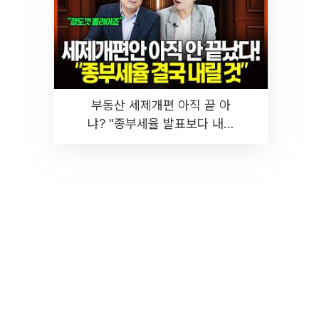
부동산 세제개편 아직 끝 아
냐? "종부세율 발표보다 내릴
것" 장기거주·양도세 전망 I 집
땅지성 I 김인만, 진미윤