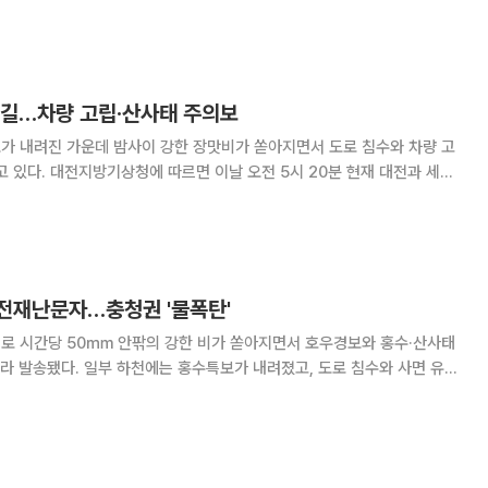
도로 통제 안전재난문자가 이어졌다. 기상청은 이날 오전 9시 기
진천·음성·증평, 세종 북부에
근길…차량 고립·산사태 주의보
가 내려진 가운데 밤사이 강한 장맛비가 쏟아지면서 도로 침수와 차량 고
20분 현재 대전과 세종,
보가 발효된 가운데 천둥·번개를 동반한 많은 비가 내리고 있다. 전날부
 강수량은 대전 장동 188.5㎜,
전재난문자…충청권 '물폭탄'
으로 시간당 50㎜ 안팎의 강한 비가 쏟아지면서 호우경보와 홍수·산사태
라 발송됐다. 일부 하천에는 홍수특보가 내려졌고, 도로 침수와 사면 유실
한 방재특보에서 “일부 중부
우특보가 발효된 가운데 전국 대부분 지역