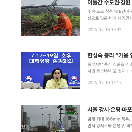
이틀간 수도권·강원
주택·도로 침수 148건·수목 전도 등 39
심으로 많은 비가 내리면서
했다. 18일 중앙재난안전대책본부에 따르면 전날 자정부터 이날 오전 10시까지 누적 강수량은 경기
2026-07-18 13:42
파주 192.5㎜, 동두천 
한성숙 총리 “가용 
중부지방 중심 집중호우 대
사태 등 안전사고 철저 대비 주문 정부가 중부지방을 중심으로 쏟아진 기습적
소화하기 위해 행정력을 집중하고 나섰다. 한성숙 국무총리는 
2026-07-18 13:17
생한 지역의 주민 불편을 
서울 강서·은평·마
밤새 최대 166㎜ 폭우…배수·수목 전도 
면서 강서구와 은평구, 