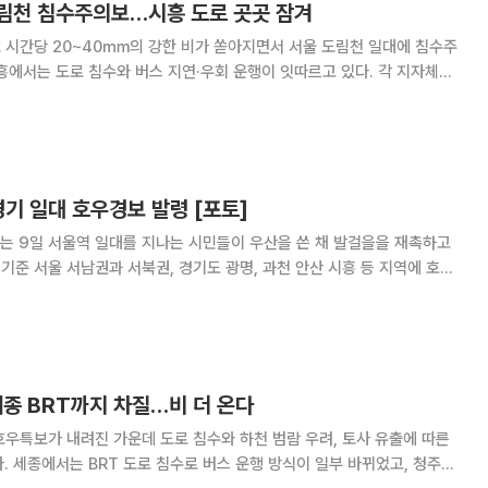
림천 침수주의보…시흥 도로 곳곳 잠겨
 시간당 20~40㎜의 강한 비가 쏟아지면서 서울 도림천 일대에 침수주
흥에서는 도로 침수와 버스 지연·우회 운행이 잇따르고 있다. 각 지자체는
시 10분 방재속보를 통해 서울·인천·
내륙·산지, 충청권, 전라권, 경북
경기 일대 호우경보 발령 [포토]
는 9일 서울역 일대를 지나는 시민들이 우산을 쓴 채 발걸을을 재촉하고
 기준 서울 서남권과 서북권, 경기도 광명, 과천 안산 시흥 등 지역에 호우
자 joonko1@
세종 BRT까지 차질…비 더 온다
호우특보가 내려진 가운데 도로 침수와 하천 범람 우려, 토사 유출에 따른
. 세종에서는 BRT 도로 침수로 버스 운행 방식이 일부 바뀌었고, 청주와