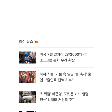
최신 뉴스
미국 7월 일자리 2만3000개 감
소…고용 둔화 우려 확산
하하·스컬, 가뭄 속 밀양 '물 축제' 출
연…"출연료 전액 기부"
'차쥐뿔' 이준영, 포켓몬 카드 열혈
팬⋯"리셀러 처단할 것"