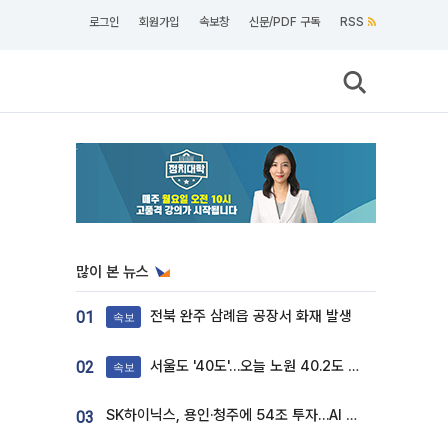
로그인
회원가입
속보창
신문/PDF 구독
RSS
많이 본 뉴스
전북 완주 삼례읍 공장서 화재 발생
01
속보
서울도 '40도'…오늘 노원 40.2도 기록
02
속보
SK하이닉스, 용인·청주에 54조 투자…AI 메모리 생산기지 키운다
03