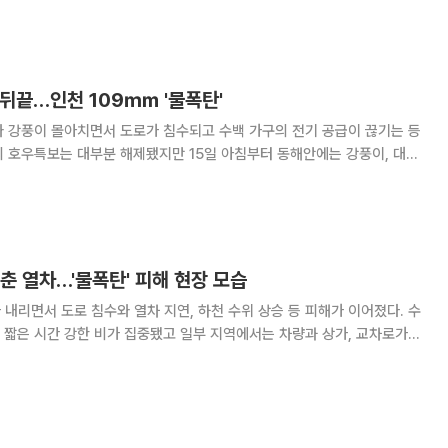
다. 18일 서울시에 따르면 이날 오전 7시 30분 기
에 침수경보가, 마포구와 양천구에는
' 뒤끝…인천 109㎜ '물폭탄'
와 강풍이 몰아치면서 도로가 침수되고 수백 가구의 전기 공급이 끊기는 등
 호우특보는 대부분 해제됐지만 15일 아침부터 동해안에는 강풍이, 대구·
 상반된 날씨가 나타나고 있다. 15일 인천소방본부 등에 따르
날 오전 3시까지 인천에서 접수된 강풍
춘 열차…'물폭탄' 피해 현장 모습
 내리면서 도로 침수와 열차 지연, 하천 수위 상승 등 피해가 이어졌다. 수
짧은 시간 강한 비가 집중됐고 일부 지역에서는 차량과 상가, 교차로가
32개가 지연 운행하면서 승객들은