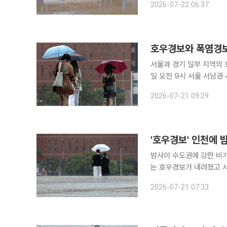
2026-07-22 06:37
효됐다. 경기 남부와 충남
호우경보와 폭염경보
서울과 경기 일부 지역의 호우
일 오전 9시 서울 서남권
오전 9시 현재 호우경보 
2026-07-21 09:29
김포·연천·포천·파주, 강원
'호우경보' 인천에
밤사이 수도권에 강한 비
는 호우경보가 내려졌고 서
청은 21일 오전 7시 2
2026-07-21 07:33
전 지역에 호우주의보가 내