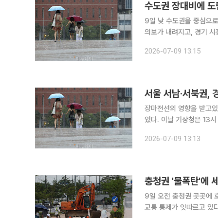
수도권 장대비에 도
9일 낮 수도권을 중심으로
의보가 내려지고, 경기 시
안전재난문자를 발송해 주의를 당부했다. 기상청은 이날 낮 12
2026-07-09 13:15
경기 남부와 강원 중·남부 
서울 서남·서북권, 
장마전선의 영향을 받고있
있다. 이날 기상청은 13시
경보를 발령했다. 고성준 기
2026-07-09 13:13
충청권 '물폭탄'에 
9일 오전 충청권 곳곳에 
교통 통제가 잇따르고 있다