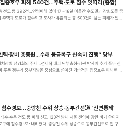
 집중호우 피해 540건…주택·도로 침수 잇따라(종합)
2건…인명피해 없어 17∼18일 이틀간 수도권과 강원도를 중
 주택과 도로가 침수되고 토사가 유출되는 등 500건이 넘는 피해가 발생
189.5㎜, 포천 179.0㎜
인력·장비 총동원...수해 응급복구 신속히 진행” 당부
처상황 점검회의 주재...선제적 대피 당부충청·강원 밤사이 추가 폭우 산
인 집중호우 피해를 최
18일 주택 및 도로 침수 등 수해가 발
줄일 수 있도록 가용 장비와 인력을 총
포 침수경보…중랑천 수위 상승·동부간선道 ‘전면통제’
등 피해 신고 120건 밤새 서울 전역에 강한 비가 쏟아지
마포구에 침수경보가 내려졌다. 중랑천 수위 상승으로 동부간선도로 전 구간