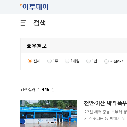
검색
전체
1주
1개월
1년
직접입력
검색결과 총
445
건
천안·아산 새벽 폭
22일 새벽 충남 북부와 
가 침수되는 등 피해가 잇
발송됐다. 기상청에 따르면 이날 오전 6시 현재 경기 남부와 충남 북부 일부 지역에 호우특보가 발