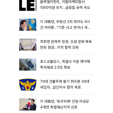
블루엘리펀트, 어펄마캐피탈서
1000억원 유치…글로벌 공략 속도
이 대통령, 부동산 2차 회의도 6시
간 마라톤…"기존 사고 벗어나 과감
히 실천"
최휘영 문체부 장관, 강원 문화·체육
현장 점검…지역 협력 강화
포스코홀딩스, 계열사 지분 매각해
투자재원 2.5조 확보
70대 건물주에 흉기 휘두른 30대
세입자…살인미수 혐의 체포
이 대통령, '호우피해' 안동·의성군
4개면 특별재난지역 선포