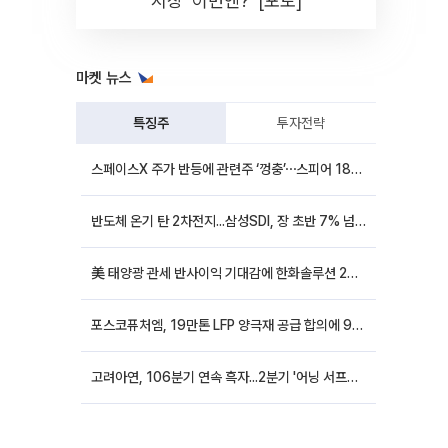
시장 '이번엔?' [포토]
마켓 뉴스
특징주
투자전략
스페이스X 주가 반등에 관련주 ‘껑충’⋯스피어 18%ㆍ에이치브이엠 12%↑
반도체 온기 탄 2차전지...삼성SDI, 장 초반 7% 넘게 껑충
美 태양광 관세 반사이익 기대감에 한화솔루션 20%대·OCI홀딩스 14%대 급등
포스코퓨처엠, 19만톤 LFP 양극재 공급 합의에 9%대 강세
고려아연, 106분기 연속 흑자...2분기 '어닝 서프라이즈'에 장 초반 12%대 강세