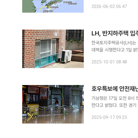
하던 장미는 바람의 세기 등 강도
2026-06-02 06:47
장미는 2일 오전 5시 현재
LH, 반지하주택 입
한국토지주택공사(LH)는
대책을 시행한다고 1일 밝혔다. LH는 여름철 침수 피해 우려가 큰 매입임대주택 
으로, 지상층으로의 이전을
2025-10-01 08:48
시행해 왔다. 최근 기후 
호우특보에 안전재난
기상청은 17일 오전 8시 
한다고 밝혔다. 또한 경기
현재까지(오전 6시~8시 
2025-09-17 09:25
가 더해져 총 20~80㎜