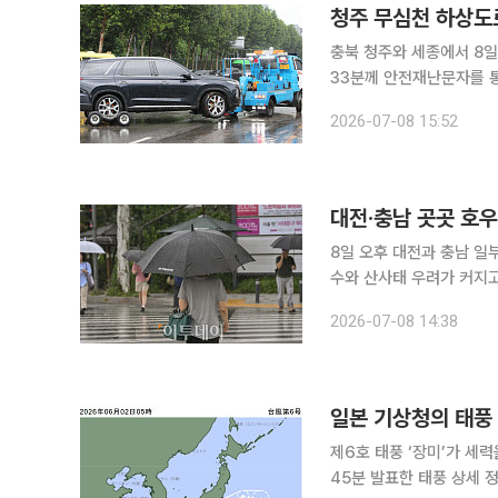
청주 무심천 하상도로
충북 청주와 세종에서 8일 오후 호
33분께 안전재난문자를 통
통제한다”며 차량 우회를 
2026-07-08 15:52
송됐다. 세종시도 오후
대전·충남 곳곳 호
8일 오후 대전과 충남 일
수와 산사태 우려가 커지고 있다. 기상청은 이날 오후 2시 30분 기준 대전과
계룡에 호우경보를 발효했다
2026-07-08 14:38
북 전역, 세종, 전북 고창
일본 기상청의 태풍 
제6호 태풍 ‘장미’가 세력을 다소 낮
45분 발표한 태풍 상세 