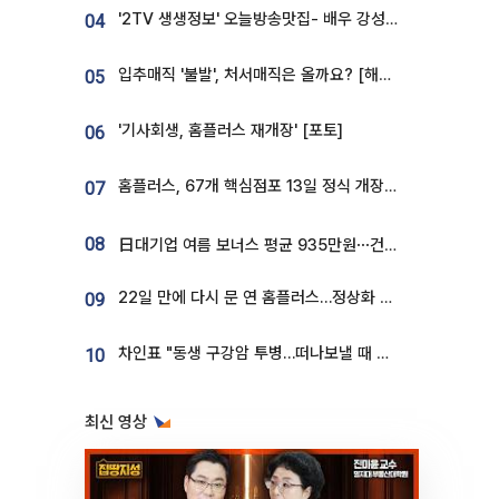
'2TV 생생정보' 오늘방송맛집- 배우 강성진 단골! 쌀국수ㆍ푸팟퐁 커리 맛집 '블○○○'
04
입추매직 '불발', 처서매직은 올까요? [해시태그]
05
'기사회생, 홈플러스 재개장' [포토]
06
홈플러스, 67개 핵심점포 13일 정식 개장…영업 재개 속도
07
08
日대기업 여름 보너스 평균 935만원⋯건설회사 1800만 넘어
22일 만에 다시 문 연 홈플러스…정상화 바쁜데 재고 없어 ‘발동동’[가보니]
09
차인표 "동생 구강암 투병…떠나보낼 때 가장 힘들었다”
10
최신 영상