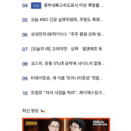
중부내륙고속도로서 미상 폭발물 발견
04
속보
오늘 KBO 긴급 실행위원회, 주말도 폭염취소 될까
05
삼성전자·SK하이닉스 “주주 환원 강화 방안 마련”
06
[오늘의 IR] 고려아연ㆍ심텍ㆍ엘앤에프 등
07
코스피, 장중 5%대 급락에 사이드카 발동…삼성·SK 동반 폭락
08
티웨이항공, 새 이름 '트리니티항공' 첫발…SSC 전략 본격화
09
트럼프 “자석 사업을 하라”…제이에스링크, 비중국 영구자석 공급망 구축 속도
10
최신 영상