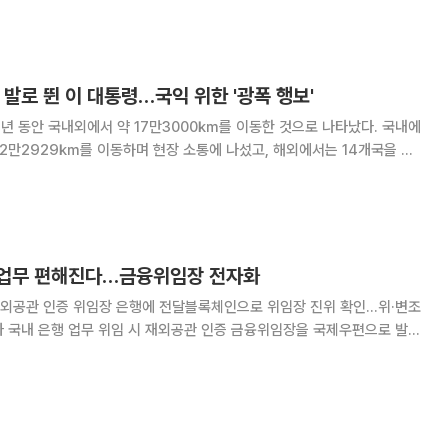
향을 첨단기술과 인공지능에 집중하기로
 발로 뛴 이 대통령…국익 위한 '광폭 행보'
1년 동안 국내외에서 약 17만3000㎞를 이동한 것으로 나타났다. 국내에
 2만2929㎞를 이동하며 현장 소통에 나섰고, 해외에서는 14개국을 순
합치면 지구를 약 4바퀴 돈 거리다. 청와대는 7일 국민주권정부
통령의 국내외 활동을 집계한 결과를
행업무 편해진다…금융위임장 전자화
재외공관 인증 위임장 은행에 전달블록체인으로 위임장 진위 확인…위·변조
월부터 사라진다. 위임장이 전자문서로 전환돼 은행에 직접 전달되면서 처
리 속도와 안전성이 함께 높아질 전망이다. 금융위원회는 재외동포청·금융