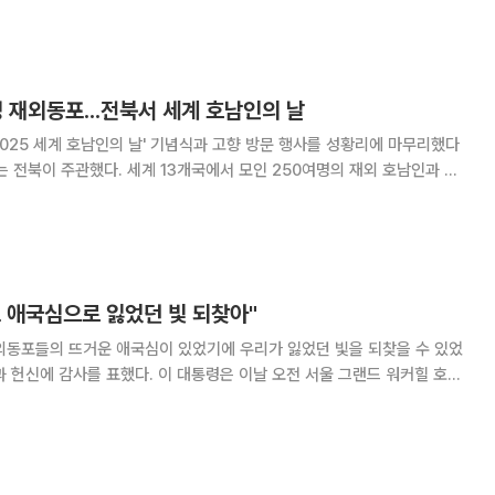
 걱정하지 않게 하겠다’고 한 발언은 위로처럼 들릴 수 있지만, 지금의 외
하면 책임 회피성 구호에 불과하다”며 “장
명 재외동포...전북서 세계 호남인의 날
2025 세계 호남인의 날' 기념식과 고향 방문 행사를 성황리에 마무리했다
 변화된 모습을 둘러보며 교류의 시간을 가졌
자들은 국립새만금간척박물관과 부
 애국심으로 잃었던 빛 되찾아"
외동포들의 뜨거운 애국심이 있었기에 우리가 잃었던 빛을 되찾을 수 있었
 이 대통령은 이날 오전 서울 그랜드 워커힐 호텔
인의 날 기념식에 참석해 기념사를 통해 "대한민국의 더 큰 도약을 위해
 재외동포가 함께 하자"면서 이같이 밝혔다