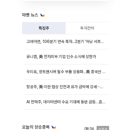
마켓 뉴스
특징주
투자전략
고려아연, 106분기 연속 흑자...2분기 '어닝 서프라이즈'에 장 초반 12%대 강세
유니켐, 美 전자피부 기업 인수 소식에 상한가
우리로, 광트랜시버 필수 부품 상용화...美 중국산 퇴출 추진에 상승세
항공주, 美·이란 협상 진전과 유가 급락에 강세⋯한진칼 8%↑
AI 전력주, 데이터센터 수요 기대에 동반 급등…효성중공업 10%↑
오늘의 상승종목
08.06
장종료