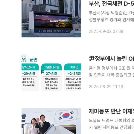
부산, 전국체전 D-
부산시(시장 박형준)는 9
성블루윙즈 경기와 연계해 '
다고 2일 밝혔다. 25년 만에 부산에서 열리는 전국체전의 성공적 개최 분위기 조성을 위한 이번 행
2025-09-02 07:38
사는 시민과 프로스포츠 팬
윤석열 정부에서 6조 원 
찰 인력이 대폭 충원되고 군 초급간부 
같은 내용을 담은 '2026
2025-08-29 11:13
의 외교·안보 분야를 보면
도널드 트럼프 대통령의 초
서 열린 재미동포 간담회에