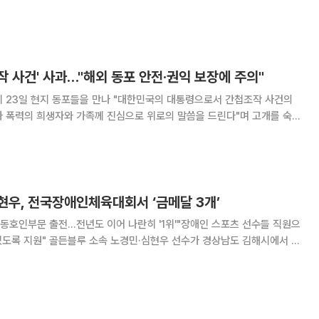
포괄하는 미래형 전략동맹을 동포들과 함께 만들어가겠다"고 말했다. 이
정으로 워싱턴D.C.에 있는 한 호텔에서
조작 사건' 사과…"해외 동포 안전·권익 보장에 주의"
이 23일 현지 동포들을 만나 "대한민국의 대통령으로서 간첩조작 사건의
가 폭력의 희생자와 가족께 진심으로 위로의 말씀을 드린다"며 고개를 숙였
사건은 1970~80년대 박정희 정권 시절 중앙정보부 등이 일본을 오가던 동
행해 고문과 협박으로 허위 자백을 받아내 간
현우, 전국장애인체육대회서 ‘금메달 3개’
동호인부문 출전…전년도 이어 나란히 '1위'"장애인 스포츠 선수들 직원으
 금메달 3개를 획득했다고 4일 밝혔다. 지난달 25일부터 30일
서 진행된 이번 대회에는 전국 1