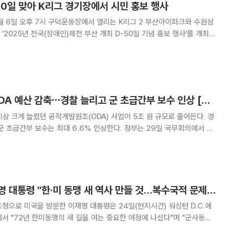
50일 맞아 K리그 경기장에서 시민 홍보 행사
월 6일 오후 7시 구덕운동장에서 열리는 K리그 2 부산아이파크와 수원삼
2025년 전국(장애인)체전 부산 개최 D-50일 기념 홍보 행사'를 개최한
이 함께 참여할 수 있는 다양한
尹정부에서 늘린 ODA 예산 감축⋯경찰 늘리고 군 초급간부 보수 인상 [李정부 첫 예산안]
이상 크게 늘렸던 공적개발원조(ODA) 사업이 5조 원 규모로 줄어든다. 경
보수는 최대 6.6% 인상한다. 정부는 29일 국무회의에서 이
년 예산안'을 발표했다. 내년 예산안 중점 투자방향 중 국민안전, 국익 중심
 올해 25조 원에서 내년
재미동포 만난 이재명 대통령 "한·미 동맹 새 역사 만들 것…복수국적 문제도 노력"
청으로 미국을 방문한 이재명 대통령은 24일(현지시간) 워싱턴 D.C.에
서 "72년 한미동맹의 새 길을 여는 중요한 여정에 나섰다"며 "군사동맹