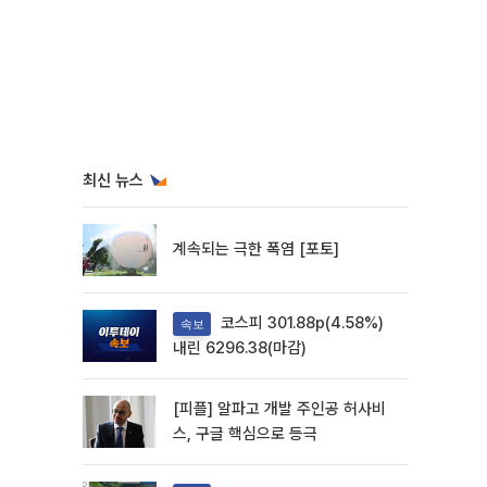
최신 뉴스
계속되는 극한 폭염 [포토]
코스피 301.88p(4.58%)
속보
내린 6296.38(마감)
[피플] 알파고 개발 주인공 허사비
스, 구글 핵심으로 등극