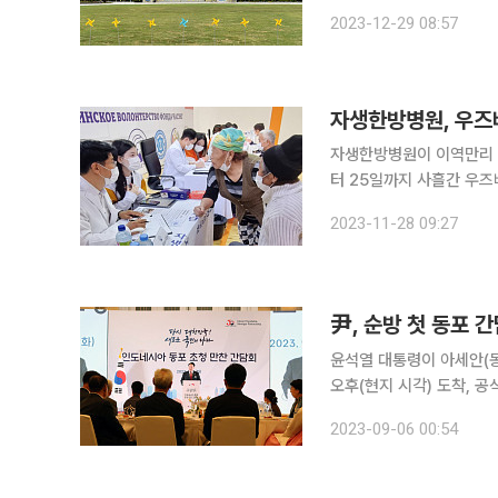
시행된다고 밝혔다. 이번 조례는 재외동포 지원 협력에 관한 시책 추진 및 재외동포 웰컴센터 운영
2023-12-29 08:57
을 제도적으로 뒷받침하고
자생한방병원, 우즈
자생한방병원이 이역만리 
터 25일까지 사흘간 우
봉사를 실시하고 아동 척추건강 교
2023-11-28 09:27
회공헌위원장(잠실자생한방
尹, 순방 첫 동포 
윤석열 대통령이 아세안(
오후(현지 시각) 도착, 공식 일정을 시작했다. 윤 대통령
지 시각) 대통령 전용기 
2023-09-06 00:54
르타에 방문한 윤 대통령은