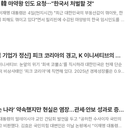
 韓 마약왕 인도 요청⋯"한국서 처벌할 것"
이재명 대통령은 4일(현지시간) "최근 대한민국의 부동산값이 꺾이듯, 한
죄 피해도 꺾이고 있다"면서 필리핀에 수감된 마양왕의 한국 임시인도를 요
 할 것이라고 공언했는데, 앞으로도 (범죄조
[김기찬의 사람 중심 기업가 정신] 피크 코리아의 경고, K 이니셔티브의 해법
티브: 눈앞의 위기 ‘회색 코뿔소’를 직시하라 대한민국은 현재 단순
적 비상사태인 ‘피크 코리아’에 직면해 있다. 2025년 경제성장률은 0.9%
1% 상승하며 사실상 마이너스 성장의 늪에 빠진 상태이다. 민생 경제의 지표
상 처음으로 100만 명을 넘
국힘 “李, ‘걱정 없는 나라’ 약속했지만 현실은 염장…관세·안보 성과로 증명하라”
 대통령의 말레이시아 교민 간담회 발언을 두고 “공허한 수사이자 국민의
이날 논평에서 “이재명 대통령이