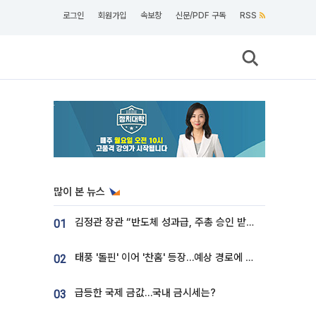
로그인
회원가입
속보창
신문/PDF 구독
RSS
많이 본 뉴스
김정관 장관 “반도체 성과급, 주총 승인 받도록”…상법·자본시장법 개정 시사
01
태풍 '돌핀' 이어 '찬홈' 등장…예상 경로에 한국 '한숨'
02
급등한 국제 금값…국내 금시세는?
03