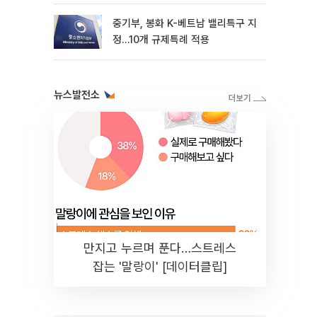
22.3%↑
중기부, 봉화 K-베트남 밸리특구 지
정…10개 규제특례 적용
뉴스발전소
만지고 누르며 푼다…스트레스
잡는 '말랑이' [데이터클립]