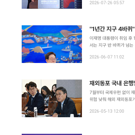
2026-07-26 05:57
한민국의 나아가야 할 방
"1년간 지구 4바퀴"
이재명 대통령이 취임 후 
서는 지구 반 바퀴가 넘는
방하며 약 15만㎞를 누볐다. 이를 
2026-06-07 11:02
출범 1주년을 맞아 이 대
재외동포 국내 은
7월부터 국제우편 없이 
위험 낮춰 해외 재외동포가 국내 은행 업무 위임 시 재외공관 인증 금융위임장을 국제우편으로 발송
해야 했던 불편이 오는 7
2026-05-13 12:00