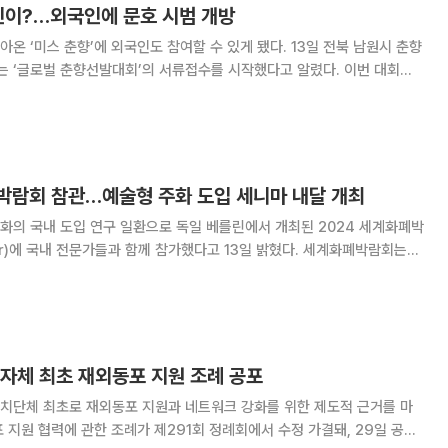
국인이?…외국인에 문호 시범 개방
 춘향’에 외국인도 참여할 수 있게 됐다. 13일 전북 남원시 춘향
‘글로벌 춘향선발대회’의 서류접수를 시작했다고 알렸다. 이번 대회는
년 1월 1일부터 2007년 12월 31일 사이 출생한 고교 재학 이상의 여성이
. 지금까지는 내국인과 해외동
박람회 참관…예술형 주화 도입 세니마 내달 개최
화의 국내 도입 연구 일환으로 독일 베를린에서 개최된 2024 세계화폐박
r)에 국내 전문가들과 함께 참가했다고 13일 밝혔다. 세계화폐박람회는
월에 개최되고 있다. 중앙은행과 조폐기관을 비롯한 귀금속 정·제련, 기계 설
세계 45개국, 300여개
지자체 최초 재외동포 지원 조례 공포
치단체 최초로 재외동포 지원과 네트워크 강화를 위한 제도적 근거를 마