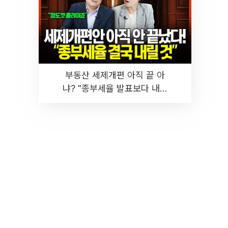
부동산 세제개편 아직 끝 아
냐? "종부세율 발표보다 내릴
것" 장기거주·양도세 전망 I 집
땅지성 I 김인만, 진미윤