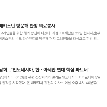
, 재외동포와의 네트워크를 더욱 강화하고 체
베키스탄 방문해 한방 의료봉사
고려인들을 위한 해외 왕진에 나섰다. 자생의료재단은 23일(현지시간)부
즈베키스탄의 수도 타슈켄트를 방문해 현지 고려인들을 대상으로 한방 의료
육 프로그램을 보급했다고 27일 밝혔다. 신민식 자생의료재단 사
병원장)를 비롯한 의료진과 임직원 등 13명은 타슈
간담회…"인도네시아, 한ㆍ아세안 연대 핵심 파트너"
동남아시아국가연합) 관련 정상회의가 열리는 인도네시아 자카르타에 5일
과 김건희 여사는 이날 오후 4시 40분쯤(현
공군 1호기 편으로 자카르타 수카르노 하타 국제공항을 통해 입국했다. 자카
 첫 일정으로 시내 한 호텔에서 동포