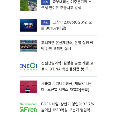
중부내륙선 여주분기점 부
속보
근서 연이은 추돌사고 발생
코스닥 2.08p(0.26%) 오
속보
른 801.67(마감)
고려아연 온산제련소, 온열 질환 예
방 안전 캠페인 실시
진원생명과학, 질병청 공동 개발 코
로나19 DNA 백신 플랫폼 美 특허
확보
새출발 트리니티항공, 재도약 나선
다…노선별 서비스 차별화[종합]
BGF리테일, 상반기 영업익 33.7%
늘어난 1230억원...2분기 영업익