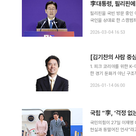
李대통령, 필리핀에
필리핀을 국빈 방문 중인 
국인을 상대로 한 스캠범
청했다. 이 대통령은 이날 마닐라 시내 한 호텔에서 열린 필리핀 동포간담회에서 "제가 대한민국 사
2026-03-04 16:53
람을 건드리면 패가망신을
1. 피크 코리아를 위한 K-이니셔
한 경기 둔화가 아닌 구조
에 머문 반면 물가는 2.
2026-01-14 06:00
인 폐업 자영업자 수는 사
국민의힘이 27일 이재명
현실과 동떨어진 언사”라고 비판했다. 김효은 국민의힘 대변인은 