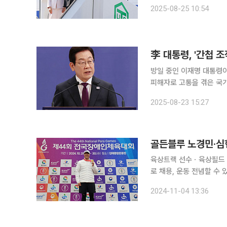
을 넘어 경제와 기술까지 
2025-08-25 10:54
대통령은 이날 방미 첫 일
李 대통령, '간첩 
방일 중인 이재명 대통령
피해자로 고통을 겪은 국
다. 재일동포 간첩 조작 
2025-08-23 15:27
포와 유학생들을 불법 연
골든블루 노경민·심
육상트랙 선수ㆍ육상필드 
로 채용, 운동 전념할 수 있도록 지원" 골든블루 소속 노경민·심현우 선수가 경상남도 김해시에서 열
린 제44회 전국장애인체육대회에서
2024-11-04 13:36
까지 경남 37개 경기장에