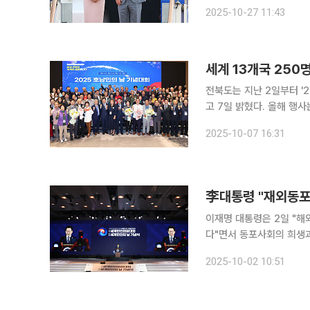
교민들에게 ‘이제는 본국을
2025-10-27 11:43
교·안보·경제 현실을 감안
세계 13개국 250
전북도는 지난 2일부터 '
고 7일 밝혔다. 올해 행사는 전북이 주관했다. 세계 13개국에서 모인 250여명의 재외 호남인과 전
북·전남·광주 관계자 등 300여명이 참석했다. 고향의
2025-10-07 16:31
다. 첫날인 2일 참가
李대통령 "재외동포
이재명 대통령은 2일 "해
다"면서 동포사회의 희생과 헌신에 감사를 표했다.
에서 열린 제19회 세계한
2025-10-02 10:51
5000만 국민과 700만