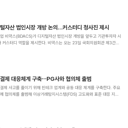
있다. 법인의 시장 참여는 장기 투자
지털자산 법인시장 개방 논의…커스터디 청사진 제시
업 비댁스(BDACS)가 디지털자산 법인시장 개방을 앞두고 기관투자자 시
시한다. 비댁스는 오는 23일 국회의원회관 제3간담
 개방과 안전한 디지털자산 생태계 구축을 위한 학술 컨퍼런스'를 한국핀
범죄대응연구소와 공동 주관한다고 20일 밝혔다
정결제 대응체계 구축⋯PG사와 협의체 출범
결제 사고를 줄이기 위해 핀테크 업계와 공동 대응 체계를 구축한다. 주요
께 협의체를 출범해 이상거래탐지시스템(FDS) 고도화와 표준 대응 지침
결제 대응협의체’를 출범했다고 밝혔다.