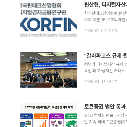
핀산협, 디지털자산
한국핀테크산업협회(핀산협
주주 지분 15~20% 제
쟁력에 중대한 장애가 될 
2026-02-03 13:05
에 요청했다. 
"갈라파고스 규제 될
정부의 디지털자산 규제 방
독점'과 '가상자산 거래소
스'로 만들 것이라고 경
2026-01-16 16:37
업협회가 주
토큰증권 법안 통과…
STO 법제화 완료…시장 
란 지속 국내 토큰증권(STO) 시장이 새로운 전환점을 맞았다. 2년 넘게 계류됐던 법제화가 마무리