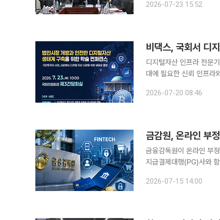
2026-07-23 15:52
께하는 시장으로 진화하고 
비댁스, 국회서 디
디지털자산 인프라 전문기
대에 필요한 신뢰 인프라와 커스터디 역할을 제
회실에서 열리는 '법인시장
2026-07-20 08:46
테크산업협회, 디지털금융
금감원, 온라인 부
금융감독원이 온라인 부정
지급결제대행(PG)사와 함
마련에 나선다. 금감원은 15일 한국핀테크산업협회와 함께 주요 PG사, 금융보안원, 보안 전문가 등
2026-07-15 14:00
이 참여하는 ‘온라인 부정