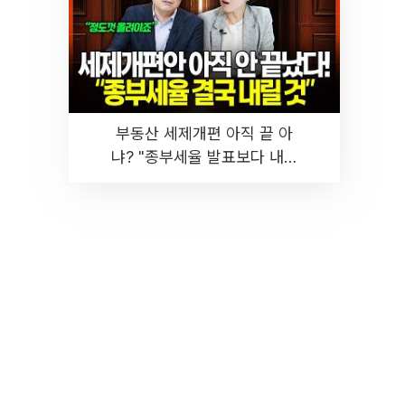
부동산 세제개편 아직 끝 아
냐? "종부세율 발표보다 내릴
것" 장기거주·양도세 전망 I 집
땅지성 I 김인만, 진미윤