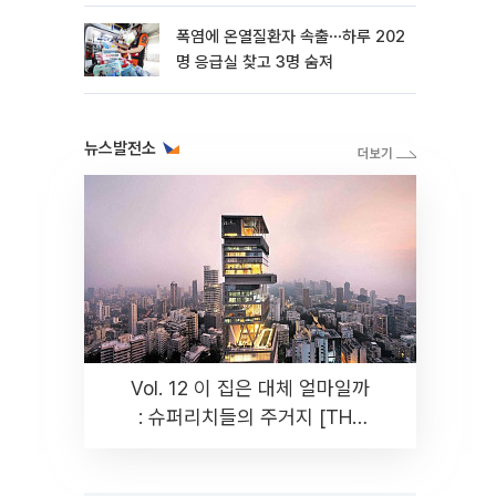
뿐"
폭염에 온열질환자 속출⋯하루 202
명 응급실 찾고 3명 숨져
뉴스발전소
Vol. 12 이 집은 대체 얼마일까
: 슈퍼리치들의 주거지 [THE
RARE]