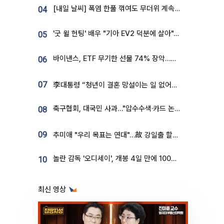
[내일 날씨] 폭염 한풀 꺾여도 무더위 계속⋯동해안 이틀 연속 비
04
'굿 윌 헌팅' 배우 "기아 EV2 덕분에 살아"…교통사고 후 안전성 극찬
05
바이낸스, ETF 무기한 선물 74% 장악…한국 레버리지 ETF 거래 급증 [e가상자산]
06
07
李대통령 “청년이 결혼 망설이는 일 없어야...제도상 불이익 조사”
축구협회, 대국민 사과…"압수수색·카드 논란 사죄, 강도 높은 쇄신"
08
09
추미애 "우리 목표는 연대"…故 강일출 할머니 흉상 제막
놀란 감독 '오디세이', 개봉 4일 만에 100만 돌파⋯'왕사남' 보다 빠르다
10
최신 영상