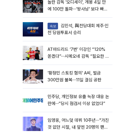
놀란 감독 '오디세이', 개봉 4일 만
에 100만 돌파⋯'왕사남' 보다 빠르
다
김민석, 與전당대회 제주·인
속보
천 당원투표서 승리
AT마드리드 ‘7번’ 이강인 “120%
쏟겠다”⋯시메오네 감독 “필요한 선
수”
'황정민 스토킹 혐의' A씨, 벌금
300만원 불복⋯11일 결심 공판
민주당, 개인정보 유출 늑장 대응 논
란에⋯“당시 점검서 이상 없었다”
임영웅, 어느덧 데뷔 10주년⋯"가진
것 없던 시절, 내 앞엔 20명의 팬