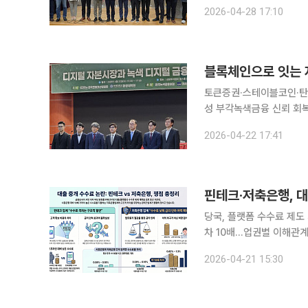
국민과 공유하고 전세 사기
2026-04-28 17:10
학계는 토큰증권 제도화 이
블록체인으로 잇는 
토큰증권·스테이블코인·탄
성 부각녹색금융 신뢰 회복 위한 데이터
각의 의제를 넘어 하나의
2026-04-22 17:41
산 온체인화(거래나 기록이
핀테크·저축은행, 
당국, 플랫폼 수수료 제도
차 10배…업권별 이해관계
하 여지” 저축은행권 대출중개 수수료 인하를 둘러싸고 핀테크업계와 저축은행업계 간 갈등이 확산
2026-04-21 15:30
하고 있다. 수수료 인하가