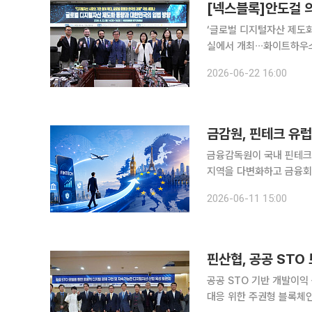
‘글로벌 디지털자산 제도화
실에서 개최∙∙∙화이트하우
라로 발전 “미래 금융 인프라이자
2026-06-22 16:00
관 참여 확대, 글로벌 동
금감원, 핀테크 유럽
금융감독원이 국내 핀테크 
지역을 다변화하고 금융회사의 신사업 
11일 독일무역투자진흥처(
2026-06-11 15:00
출 지원 세미나'를 개최
핀산협, 공공 ST
공공 STO 기반 개발이익
대응 위한 주권형 블록체인 인프라 필요성 강조 공공 