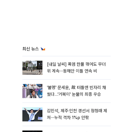
최신 뉴스
[내일 날씨] 폭염 한풀 꺾여도 무더
위 계속⋯동해안 이틀 연속 비
'불명' 문세윤, 故 터틀맨 빈자리 채
웠다…'거북이' 눈물의 최종 우승
김민석, 제주·인천 경선서 정청래 제
쳐⋯누적 격차 1%p 안팎