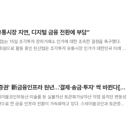
업들은 367조 원 규모로 성장할 신(新)시장 선점을 위한 경쟁에 본격 돌
반 STO 발행·유통을 허용하는 자본시
통시장 지연, 디지털 금융 전환에 부담”
)는 15일 조각투자 장외거래소 인가에 대한 조속한 결정을 촉구했다.
 회원으로 활동 중인 핀산협은 조각투자 유통시장 인가가 대한민국 미래 디
핵심 기반이라고 강조했다. 최근 논란으로 인해 시장 개설이 지연될 경우
차세대 금융 전환의 중요한 시기를 놓칠 수 있다는 설명이다. 핀산
'스테이블코인·토큰증권' 新금융인프라 원년…'결제·송금·투자' 싹 바뀐다[리코드 코리아]②
테이블코인부동산·미술품 등 실물자산 토큰화가상자산 약점 꼽히던 변동성
심축으로 주목받는다. 9일 관련 업계에 따르면 올해는 블록
프라가 본격적으로 자리 잡는 원년이 될 전