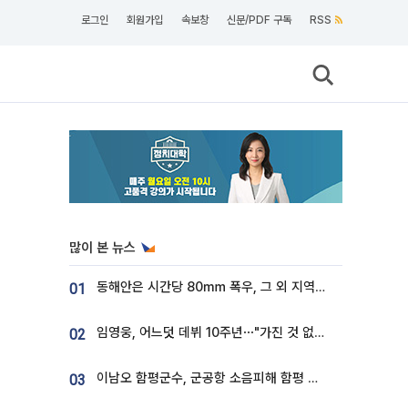
로그인
회원가입
속보창
신문/PDF 구독
RSS
많이 본 뉴스
동해안은 시간당 80㎜ 폭우, 그 외 지역은 폭염…‘극과 극 날씨’
01
임영웅, 어느덧 데뷔 10주년⋯"가진 것 없던 시절, 내 앞엔 20명의 팬뿐"
02
이남오 함평군수, 군공항 소음피해 함평 보상 요구
03