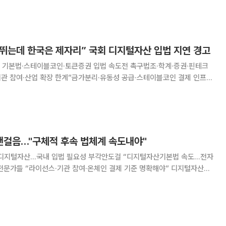
3일 한 총리 임명에 대해 성명을
 패권 경쟁 속에서 대한민국의 디지털
 뛰는데 한국은 제자리” 국회 디지털자산 입법 지연 경고
 기본법·스테이블코인·토큰증권 입법 속도전 촉구법조·학계·증권·핀테크
기관 참여·산업 확장 한계”금가분리·유동성 공급·스테이블코인 결제 인프라
체계를 마련해야 한다는 주장이 나왔다.
걸음…"구체적 후속 법체계 속도내야"
 디지털자산…국내 입법 필요성 부각안도걸 “디지털자산기본법 속도…전자
들 “라이선스·기관 참여·온체인 결제 기준 명확해야” 디지털자산을
하기 위해 국내 입법과 후속 법체계 정비에 속도를 내야 한다는 제언이
법률·금융 전문가들은 글로벌 규제 정비 흐름에