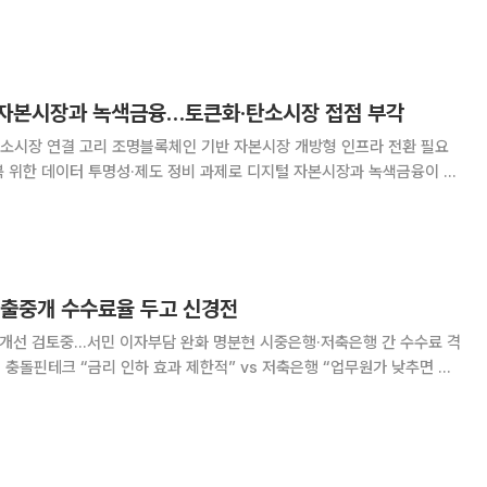
 등 정보 비대칭 문제를 완화해야 한다는 제언이 나왔다. 정치권과 업계,
후 공공 STO 모델을 통해 디지
자본시장과 녹색금융…토큰화·탄소시장 접점 부각
소시장 연결 고리 조명블록체인 기반 자본시장 개방형 인프라 전환 필요
 투명성·제도 정비 과제로 디지털 자본시장과 녹색금융이 각
 인프라 문제로 연결된다는 진단이 나왔다. 전문가들은 토큰증권과 실물자
 블록체인 네트워크 위에서 직접 이뤄지는 방식),
대출중개 수수료율 두고 신경전
 개선 검토중…서민 이자부담 완화 명분현 시중은행·저축은행 간 수수료 격
 충돌핀테크 “금리 인하 효과 제한적” vs 저축은행 “업무원가 낮추면 인
 실제 차주 금리 인하로 이어질지, 또 그