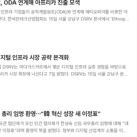
업, ODA 연계해 아프리카 진출 모색
털 인프라 기업들이 공적개발원조(ODA)와 연계해 에티오피아를 비롯한 아
. 한국핀테크산업협회는 15일 서울 강남구 DSRV 본사에서 ‘Ethiopia
ect 2026’ 포럼을 개최했다고 밝혔다. ‘ODA를 통한 한국형 AI·디지털 인프라
 이번 포럼에
디지털 인프라 시장 공략 본격화
업 DSRV는 마다가스카르에서 쌓은 디지털 인프라 실증 경험을 바탕으로
에 나선다고 7일 밝혔다. DSRV는 15일 서울 강남구 본사
 열리는 ‘Ethiopia x K-Digital Connect 2026’ 포럼에서 에티
 확대 방안을 논의한다
숙 총리 임명 환영⋯“韓 혁신 성장 새 이정표”
 유관 협단체가 모인 민간 협의체가 한성숙 신임 국무총리 임명에 대해 “대
 이정표”라며 환영의 뜻을 밝혔다. 정부와 디지털 산업계의 소통을 이끄