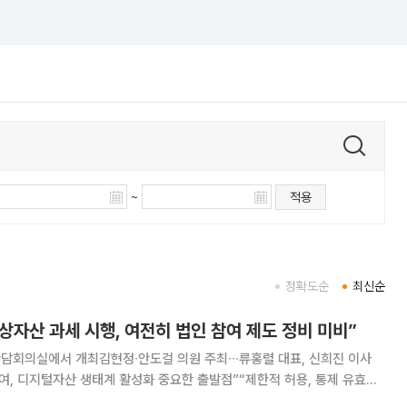
~
적용
정확도순
최신순
상자산 과세 시행, 여전히 법인 참여 제도 정비 미비”
담회의실에서 개최김현정∙안도걸 의원 주최∙∙∙류홍렬 대표, 신희진 이사
여, 디지털자산 생태계 활성화 중요한 출발점”“제한적 허용, 통제 유효성