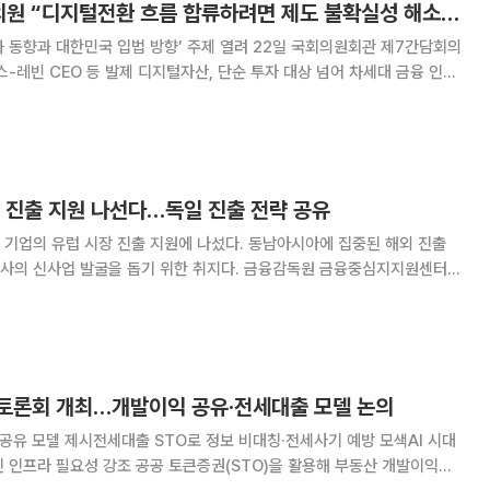
[넥스블록]안도걸 의원 “디지털전환 흐름 합류하려면 제도 불확실성 해소 시급”
 동향과 대한민국 입법 방향’ 주제 열려 22일 국회의원회관 제7간담회의
스-레빈 CEO 등 발제 디지털자산, 단순 투자 대상 넘어 차세대 금융 인프
 성장 동력으로 자리매김 위한 방향 모색” ‘디지털자산 시장의 기
향과 한국의 과제‘를 위한 국회
 진출 지원 나선다…독일 진출 전략 공유
기업의 유럽 시장 진출 지원에 나섰다. 동남아시아에 집중된 해외 진출
발굴을 돕기 위한 취지다. 금융감독원 금융중심지지원센터는
GTAI)와 함께 국내 핀테크 기업 및 금융회사를 대상으로 '핀테크 유럽진
했다고 밝혔다. 세미나는 한국경제인협회에서 열
O 토론회 개최…개발이익 공유·전세대출 모델 논의
 공유 모델 제시전세대출 STO로 정보 비대칭·전세사기 예방 모색AI 시대
토큰증권(STO)을 활용해 부동산 개발이익을