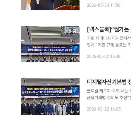
는 가교 역할을 할 것이란 기대에서다. 디지털경제연합(디경연)은 
2026-07-03 11:06
내고 “격렬한 글로벌 기술
[넥스블록]“월가는
국회 세미나서 디지털자산
업계 “기존 규제 틀로는 
등 핵심 쟁점 부상 글로벌 디지털자산 제도화 흐름에 맞춰 한국도 입법 불확실성을 해소하고 기관
2026-06-22 16:48
참여를 위한 명확한 규제 
디지털자산기본법 잰
글로벌 제도화 속도 내는
금융거래법 정비도 추진”전문가
제도권 금융 인프라로 편입
2026-06-22 16:05
나왔다. 정치권과 업계, 