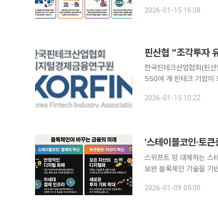
되면서 증권사와 플랫폼 기
2026-01-15 16:08
입했다. 블록체인 기
핀산협 “조각투자 유
한국핀테크산업협회(핀산협
550여 개 핀테크 기업이
지털 금융 생태계 발전의 
2026-01-15 10:22
스위프트 망 대체하는 스
보완 블록체인 기술을 기반으로 한 금융 인프라 전환이 가속화하고 있다. 스테이블코인과 토큰증권
(STO)이 기존 금융 시스템을 보완할 핵
2026-01-09 05:00
체인 기반 새로운 금융 인