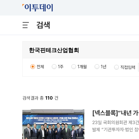
검색
전체
1주
1개월
1년
직접입력
검색결과 총
110
건
[넥스블록]“내년 가
23일 국회의원회관 제3간
발제 “기관투자자∙법인 참
검증으로 시장 확대해야” 디지털자산 시장은 개인 중심의 투자 시장을 넘어 법인과 기관투자자가 함