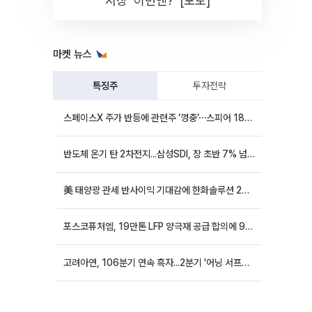
시장 '이번엔?' [포토]
마켓 뉴스
특징주
투자전략
스페이스X 주가 반등에 관련주 ‘껑충’⋯스피어 18%ㆍ에이치브이엠 12%↑
반도체 온기 탄 2차전지...삼성SDI, 장 초반 7% 넘게 껑충
美 태양광 관세 반사이익 기대감에 한화솔루션 20%대·OCI홀딩스 14%대 급등
포스코퓨처엠, 19만톤 LFP 양극재 공급 합의에 9%대 강세
고려아연, 106분기 연속 흑자...2분기 '어닝 서프라이즈'에 장 초반 12%대 강세