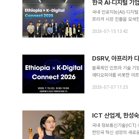
한국 AI·디지털 기
국내 인공지능(AI)·디지
프리카 시장 진출을 모색한다
x K-Digital Conn
2026-07-15 13:42
수출 전략’을 주제로 열린
DSRV, 아프리카 
블록체인 인프라 기술 기
에티오피아를 비롯한 아프리카 시장 확장
에서 한국핀테크산업협회 주최로
2026-07-07 11:25
오피아 등 아프리카 협력
ICT 산업계, 한성
국내 정보통신기술(ICT)
한민국 혁신 성장의 새로운