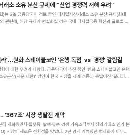
거래소 소유 분산 규제에 “산업 경쟁력 저해 우려”
)는 3일 금융당국이 검토 중인 디지털자산거래소 소유 분산 규제(최대
한)와 관련해, 해당 규제가 현실화될 경우 국내 디지털금융 혁신과 글로벌 경
수 있다며 우려를 표명했다. 더불어 해당 규제안에 대한 재고를 금융당국
핀산협은 그간 금융당국이 간편송금·결제, 혁신금융서비
라"…원화 스테이블코인 '은행 독점' vs '경쟁' 갈림길
향에 대한 우려가 나왔다. 금융당국이 추진 중인 '원화 스테이블코인 은행
 소유분산(지분 제한)' 방안이 한국 시장을 세계 흐름과 동떨어진 '갈라파고
고다. 16일 국회의원회관에서 더불어민주당 디지털자산TF와 한국핀테크산
최한 '디지털자산 제도화가 여는 혁신의 전환점' 토론
 '367조' 시장 쟁탈전 개막
본격 개화증권사·플랫폼, 발행·유통 경쟁 가속조각투자 장외거래소 인가 논