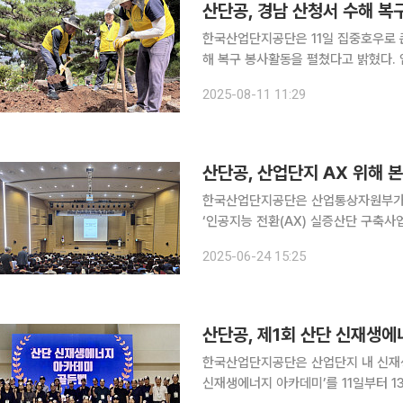
산단공, 경남 산청서 수해 복
한국산업단지공단은 11일 집중호우로 
해 복구 봉사활동을 펼쳤다고 밝혔다.
고 무너진 구조물 등 잔해를 정리했다. 산단공은 복구 활동에 쓸 수 있도록 성금 500만 원을 산청군
2025-08-11 11:29
에 전달할 예정이다.
산단공, 산업단지 AX 위해 
한국산업단지공단은 산업통상자원부가 
‘인공지능 전환(AX) 실증산단 구축사
로 추진되고 있다고 24일 밝혔다. ‘AX 실증산단 구축사업’의 수행기관 모집 공모는 17일부터 시작
2025-06-24 15:25
됐다. 20일 한국산업단지공단 본사(대
산단공, 제1회 산단 신재생에
한국산업단지공단은 산업단지 내 신재생
신재생에너지 아카데미’를 11일부터 1