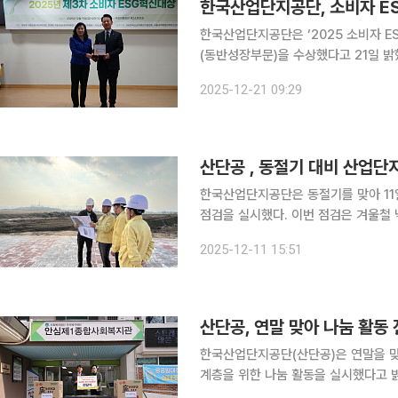
한국산업단지공단, 소비자 ES
한국산업단지공단은 ‘2025 소비자 
(동반성장부문)을 수상했다고 21일 밝혔다. 소비자 ESG 혁신대상은 ESG소비자이니
하고, 이학영 국회의원(국회부의장), 
2025-12-21 09:29
비자 참여를 바탕으로 ESG 가치 확산
산단공 , 동절기 대비 산업단
한국산업단지공단은 동절기를 맞아 11
점검을 실시했다. 이번 점검은 겨울철 낙상·화재·동파 등 안전사고 위험이 증가하는 시기에 대비해
위험요소를 점검하고 개선 방안을 확인하기 위해 이뤄졌다. 이
2025-12-11 15:51
9월까지 전국 68개 관할 산업단지를 
산단공, 연말 맞아 나눔 활동
한국산업단지공단(산단공)은 연말을 맞
계층을 위한 나눔 활동을 실시했다고 밝혔다. 산단공은 안심제1종합사회복지관과 협
어르신과 경제적 어려움을 겪는 가정 등 지역