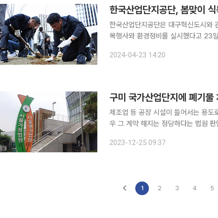
한국산업단지공단, 봄맞이 식
한국산업단지공단은 대구혁신도시와 관할
목행사와 환경정비를 실시했다고 23일 밝혔다. 한국산업단지공단은 4일 본사 
큰나래어린이집 식목행사를 시작으로 
2024-04-23 14:20
할 산업단지 녹지에 조경하고, 산업단
구미 국가산업단지에 폐기물 처
제조업 등 공장 시설이 들어서는 용도
우 그 계약 해지는 정당하다는 법원 판단이 나왔다. 25일 서울행정법원 
판사)는 폐기물 처리업체 A 주식회사
2023-12-25 09:37
에서 원고 패소 판결했
1
2
3
4
5