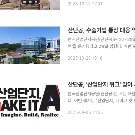
2025-12-10 17:01
지역본부도 연말 사회공헌 활동을 이어
산단공, 수출기업 통상 대응 
한국산업단지공단(산단공)은 27~28일
램'을 운영했다고 29일 밝혔다. 이번 프로그램은 유럽연합 공급망 실사지침(기업 지속가능성 실사
지침, CSDDD)과 미국의 관세 정책 
2025-10-29 10:16
민은행과 대한무역투자진흥공사(코트라
산단공, '산업단지 위크' 맞아
한국산업단지공단(산단공)은 오는 9월 
다. 이번 행사는 ‘산업단지, 메이크 잇 A I(Make It AI)’를 주제로 열린다. 61년간 대한민국 산업화
를 이끌어온 산업단지의 성과를 돌아보고
2025-09-05 14:55
을 공유하는 자리다. 행사에선