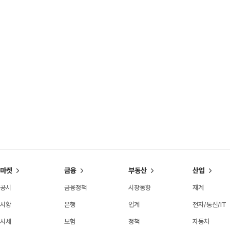
마켓
금융
부동산
산업
공시
금융정책
시장동향
재계
시황
은행
업계
전자/통신/IT
시세
보험
정책
자동차