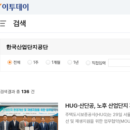
검색
전체
1주
1개월
1년
직접입력
검색결과 총
136
건
HUG·산단공, 노후 산업단
주택도시보증공사(HUG)는 29일 
선 및 재생지원을 위한 업무협약(MOU)을 체결했다고 1
프라 확충과 산업단지 4X 전환을 추