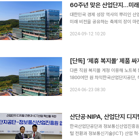
60주년 맞은 산업단지…미래
대한민국 경제 성장 역사의 뿌리인 산
미래 비전을 공유하는 축제의 장이 마련됐다. 산업통상자원부는 12일 구로 지타워
산업단지 출범 60주년을 기념하는 '산업단지의 날 기
2024-09-12 10:20
1964년 9월 14일 '수출산업공업단지
[단독] ‘제휴 복지몰’ 제품
다른 직원 복지몰 계정 이용해 노트북 
1800여만 원 차익한국산업단지공단, 해당 직원 
국산업단지공단(산단공) 직원이 제휴 
2024-06-23 08:30
이익을 챙기다가 
산단공·NIPA, 산업단지 디지
한국산업단공단과 정보통신산업진흥원은
털 전환과 정보통신기술(ICT) 산업 혁신을