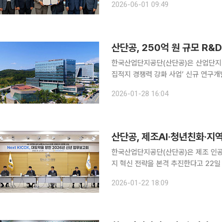
2026-06-01 09:49
산업단지 4X는 인공지능 전환(AX), 친
산단공, 250억 원 규모 R&
한국산업단지공단(산단공)은 산업단지 
집적지 경쟁력 강화 사업’ 신규 연구개발(R&D) 과제 공모를 추진한다고 28일 밝혔다. 이번 공모는
총 41개 과제로 250억 원이 투입된다
2026-01-28 16:04
(△국제규범 공동대응 기술개발 △다년
산단공, 제조AI·청년친화·지
한국산업단지공단(산단공)은 제조 인공지
지 혁신 전략을 본격 추진한다고 22일 밝혔다. 산단공은 21일 대구 본사에서 ‘
회’를 열고 산업통상부 업무보고에서 논의된 핵
2026-01-22 18:09
산업단지를 혁신공간으로 대전환하기 