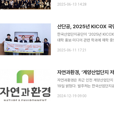
국에너지공단, 지방자치단체 등 100여
2025-06-13 14:28
협력, 정보 공유의 시간을 가졌다.
산단공, 2025년 KICOX 
한국산업단지공단이 ‘2025년 KICOX
대학 홍보·미디어 관련 학과에 재학 중
안 △청년 관점의 산업단지 정책 제언 
2025-06-11 17:21
자연과환경, ‘계양산업단지 저
자연과환경은 최근 인천 계양산업단지 
19일 밝혔다. 발주처는 한국산업단지공단으로 금액은
경생태복원사업과 토양ㆍ지하수 정화사업
2024-12-19 09:00