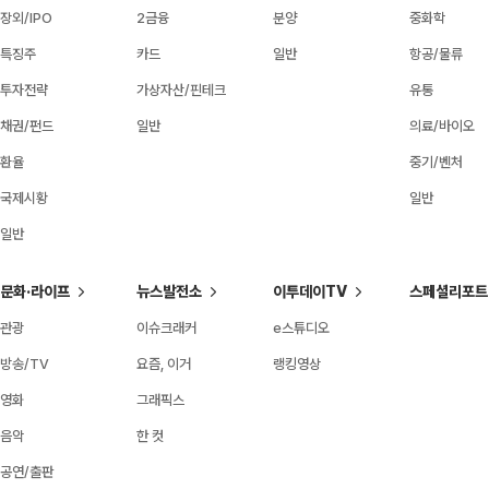
장외/IPO
2금융
분양
중화학
특징주
카드
일반
항공/물류
투자전략
가상자산/핀테크
유통
채권/펀드
일반
의료/바이오
환율
중기/벤처
국제시황
일반
일반
문화·라이프
뉴스발전소
이투데이TV
스페셜리포트
관광
이슈크래커
e스튜디오
방송/TV
요즘, 이거
랭킹영상
영화
그래픽스
음악
한 컷
공연/출판