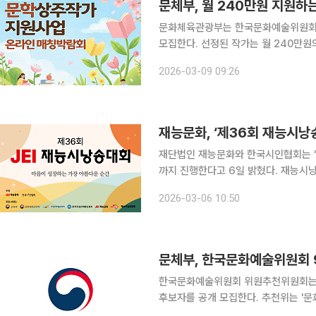
문체부, 월 240만원 지원하
문화체육관광부는 한국문화예술위원회와 
모집한다. 선정된 작가는 월 240만원의 임금과 
이 사업은 작가가 도서관, 서점, 문학
2026-03-09 09:26
(평균 주 3회)할 수 있도록 인건비와
재능문화, ‘제36회 재능시낭
재단법인 재능문화와 한국시인협회는 ‘
까지 진행한다고 6일 밝혔다. 재능시낭송대회는 1991년 시작된 전국 규모 시낭송 행사로 36년간
약 3만6000명이 참가했다. 올해
2026-03-06 10:50
문체부, 한국문화예술위원회 
한국문화예술위원회 위원추천위원회는 
후보자를 공개 모집한다. 추천위는 '문화예술진흥법'에 따라 문화예술 각 분야의 민간위원으로 구성
된다. 문예위 위원의 공개모집, 심사, 추천 등 전반을 주관한