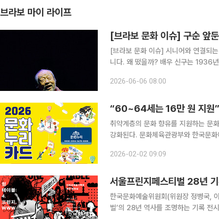
브라보 마이 라이프
[브라보 문화 이슈] 구순 앞
[브라보 문화 이슈] 시니어와 연결되는
니다. 왜 떴을까? 배우 신구는 1936년생으로 올해 89세다. 그는 ‘현역 최고령 배우’라는 타이틀을
갖고 있다. 구순을 앞둔 지금도 무대 위에
2026-06-06 08:00
터는 연극 ‘베니스의 상인’으로 다시
“60~64세는 16만 원 지
취약계층의 문화 향유를 지원하는 문화
강화된다. 문화체육관광부와 한국문화
한다고 밝혔다. 문화누리카드는 기초생활수급자와 차상위계층을 대상으로 문화예술 관람, 국내 여
2026-02-02 09:09
행, 체육 활동 등을 지원하는 제도다.
서울프린지페스티벌 28년 기록
한국문화예술위원회(위원장 정병국, 이
벌’의 28년 역사를 조명하는 기록 전시를 선보인다. 아르코예술기록원은 