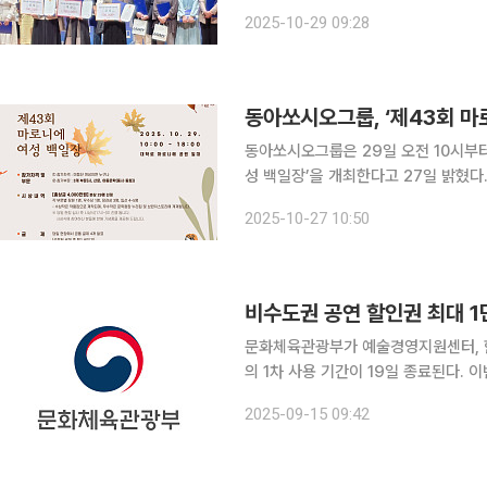
부모들로부터 큰 호응을 받아온 국내 최대 규모의 동화구
2025-10-29 09:28
약 4개월간의 예선과 본선을 거쳐 진행
동아쏘시오그룹, ‘제43회 마
동아쏘시오그룹은 29일 오전 10시부터
성 백일장’을 개최한다고 27일 밝혔다. 한국문화예술위원회가 주최하고 문화체육관광부, 수석
재단, 동아쏘시오홀딩스, 동아제약, 
2025-10-27 10:50
맞이했다. 여성이면 누구나 무료
비수도권 공연 할인권 최대 1
문화체육관광부가 예술경영지원센터, 
의 1차 사용 기간이 19일 종료된다. 이
일 문체부에 따르면, 이번 할인권은 발
2025-09-15 09:42