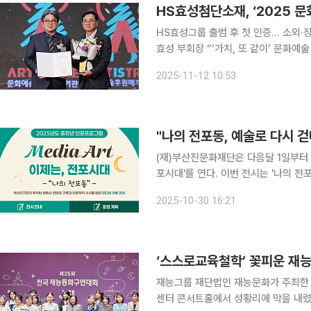
HS효성첨단소재, ‘2025 
HS효성그룹 출범 후 첫 인증… 소외·
효성 부회장 “‘가치, 또 같이’ 문화예술 분야에서 꾸준히 실천
서울에서 열린 ‘2025한국메세나대회’
2025-11-12 10:53
인증은 HS효성첨단소재가 HS효성그룹
"나의 전포동, 예술로 다시 걷
(재)부산진문화재단은 다음달 1일부터
포시대'를 연다. 이번 전시는 '나의 전포동'을 주제로, 부산진구민의 일상과 기억, 그리고 도시의 서
사를 미디어아트로 풀어낸 자리다. 지역 작가와 주민이 함께 참여해 완성한 208점의 작품이 전시되
2025-10-30 16:21
며, 익숙한 골목과 사람들의 이야기를
‘스스로교육철학’ 꽃피운 재
재능그룹 재단법인 재능문화가 주최한 ‘
센터 콘서트홀에서 성황리에 막을 내렸다. 재능동화구연대회는 2001년 시작된 이래 어린