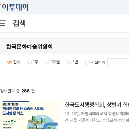
검색
전체
1주
1개월
1년
직접입력
검색결과 총
286
건
한국도시행정학회, 상반기 
12~13일 가톨릭대학교서 학술대회대학원생 세션·기조강연 
간 서울 가톨릭대학교 성의교정 성의회
한다고 11일 밝혔다. 인구 감소와 지