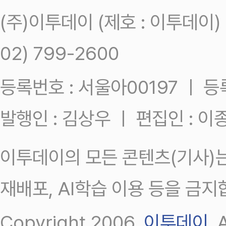
(주)이투데이 (제호 : 이투데이
02) 799-2600
등록번호 : 서울아00197 ㅣ 등록일
발행인 : 김상우 ㅣ 편집인 : 
이투데이의 모든 콘텐츠(기사)는
재배포, AI학습 이용 등을 금지
Copyright 2006.
이투데이
.