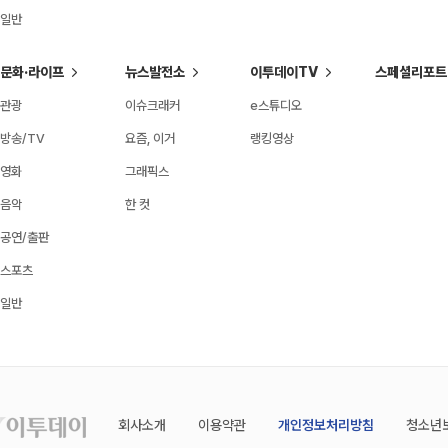
일반
문화·라이프
뉴스발전소
이투데이TV
스페셜리포트
관광
이슈크래커
e스튜디오
방송/TV
요즘, 이거
랭킹영상
영화
그래픽스
음악
한 컷
공연/출판
스포츠
일반
회사소개
이용약관
개인정보처리방침
청소년