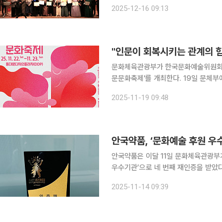
재능문화, 한국시인협회가 공동 주최하
2025-12-16 09:13
단체총연합회, 재능교육, 재능TV, 
"인문이 회복시키는 관계의 
문화체육관광부가 한국문화예술위원회와 
문문화축제'를 개최한다. 19일 문체부에 따르면, 이번 축제는 △내가 나를 일으키는 순간 △우리가
서로 기대어 서는 시간 △나란히 나아가
2025-11-19 09:48
의 대표 프로그램인 인문 토크콘서트 '
안국약품, ‘문화예술 후원 우
안국약품은 이달 11일 문화체육관광부
우수기관’으로 네 번째 재인증을 받았다고 14일 밝혔다. 2016년 
예술 지원 활동과 사회적 기여를 대외
2025-11-14 09:39