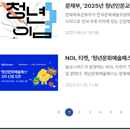
문체부, '2025년 청년인문교
문화체육관광부가 한국문화예술위원회와 
시작으로 전국 6개 지역에 있는 인문행복센터에서 운영한다. 
와 내용도 청년층의 상황별･직업별 특성을 고려해 다
2025-08-01 09:58
정되는 청년을 위한 책을 매개로 한 성
NOL 티켓, '청년문화예술패
놀유니버스가 운영하는 NOL 티켓이 
일 밝혔다. 청년문화예술패스는 문화
체로 성장할 수 있도록 최대 15만 원의
2025-07-25 11:46
속 예매처로 동참하고 있다.
1
2
3
4
5
6