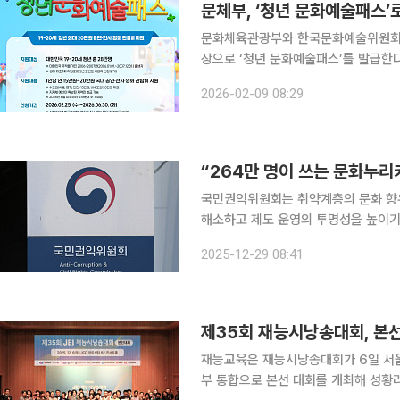
문체부, ‘청년 문화예술패스
문화체육관광부와 한국문화예술위원회가 
상으로 ‘청년 문화예술패스’를 발급한다. 9일 문체부에 따르면 청년 문화예술패스는 협력 예
△놀티켓 △예스24 △티켓링크 △멜
2026-02-09 08:29
국민권익위원회는 취약계층의 문화 향
해소하고 제도 운영의 투명성을 높이
원회에 권고했다고 29일 밝혔다. 문화누리카드는 2025년 기준 연간 14만 원을 지원하는 제도로,
2025-12-29 08:41
올해 이용자는 264만 명, 예산 규모는
제35회 재능시낭송대회, 본
재능교육은 재능시낭송대회가 6일 서울
부 통합으로 본선 대회를 개최해 성황리에 마무리됐다