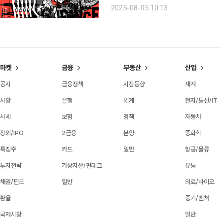
WWW’를 통해 서울프린지페스티벌의 
2025-08-05 10:13
부터 11월 28일까지 아르코예술기록원
마켓
금융
부동산
산업
공시
금융정책
시장동향
재계
시황
은행
업계
전자/통신/IT
시세
보험
정책
자동차
장외/IPO
2금융
분양
중화학
특징주
카드
일반
항공/물류
투자전략
가상자산/핀테크
유통
채권/펀드
일반
의료/바이오
환율
중기/벤처
국제시황
일반