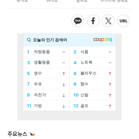
좋아요
화나요
슬퍼요
추가취재 원해요
주요뉴스