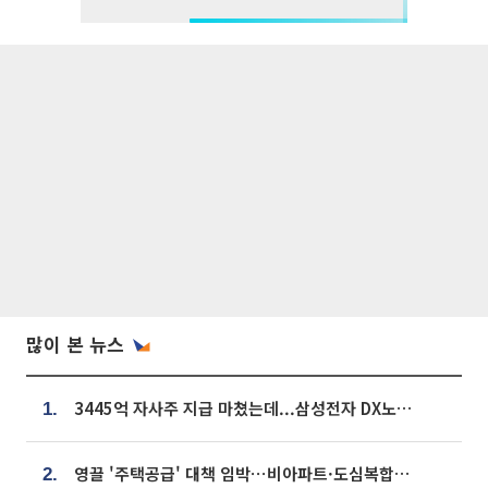
많이 본 뉴스
3445억 자사주 지급 마쳤는데...삼성전자 DX노조, 뒤늦은 '떼쓰기 집회'
1.
영끌 '주택공급' 대책 임박⋯비아파트·도심복합까지 총동원
2.