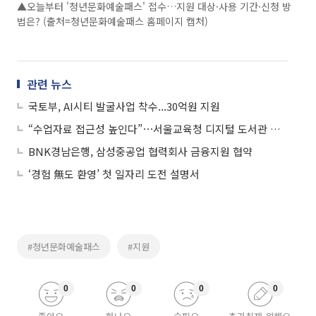
▲오늘부터 '청년문화예술패스' 접수…지원 대상·사용 기간·신청 방
법은? (출처=청년문화예술패스 홈페이지 캡처)
관련 뉴스
국토부, AI시티 발굴사업 착수...30억원 지원
“수업자료 접근성 높인다”⋯서울교육청 디지털 도서관 출범
BNK경남은행, 삼성중공업 협력회사 금융지원 협약
‘경험 無도 환영’ 첫 일자리 도전 설명서
#청년문화예술패스
#지원
0
0
0
0