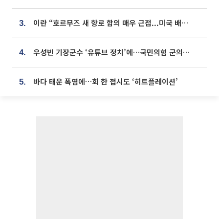
이란 “호르무즈 새 항로 합의 매우 근접...미국 배상 먼저”
3.
우성빈 기장군수 ‘유튜브 정치’에…국민의힘 군의원들 집단 반발
4.
바다 태운 폭염에…회 한 접시도 ‘히트플레이션’
5.