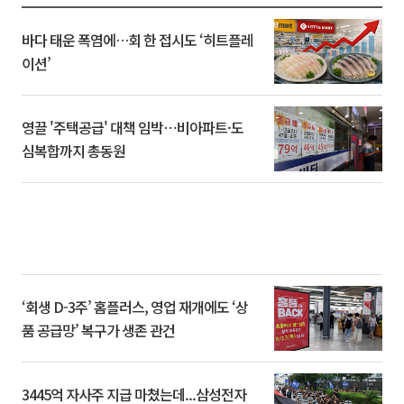
바다 태운 폭염에…회 한 접시도 ‘히트플레
이션’
영끌 '주택공급' 대책 임박⋯비아파트·도
심복합까지 총동원
‘회생 D-3주’ 홈플러스, 영업 재개에도 ‘상
품 공급망’ 복구가 생존 관건
3445억 자사주 지급 마쳤는데...삼성전자