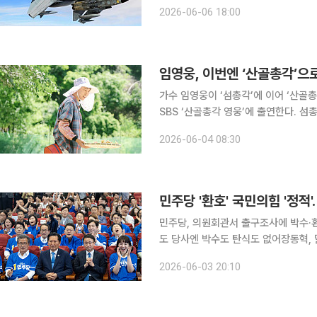
도 깊어지고 있다. 6일 영국 경제주
2026-06-06 18:00
연간 1500억 유로(약 269조원)로 
임영웅, 이번엔 ‘산골총각’으
가수 임영웅이 ‘섬총각’에 이어 ‘산골총각’으로 변신한다. 4일 오
SBS ‘산골총각 영웅’에 출연한다. 
번엔 산골총각으로 또 한 번 변신을 예고한
2026-06-04 08:30
영웅’은 사랑받았던 ‘섬총각 영웅’의 두
민주당, 의원회관서 출구조사에 박수·환
도 당사엔 박수도 탄식도 없어장동혁, 말없이 화면 보다 40
6시 국회 의원회관 대회의실. 지방선
2026-06-03 20:10
원들이 모인 3열에서 작은 환호와 박수