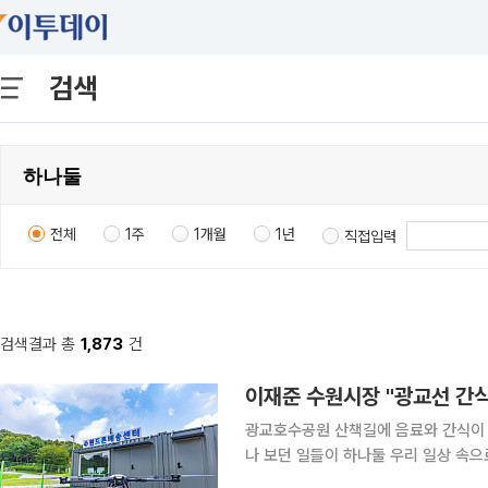
검색
전체
1주
1개월
1년
직접입력
검색결과 총
1,873
건
이재준 수원시장 "광교선 간
광교호수공원 산책길에 음료와 간식이 
나 보던 일들이 하나둘 우리 일상 속으로 들어오고
신의 페이스북을 통해 밝힌 내용에 따