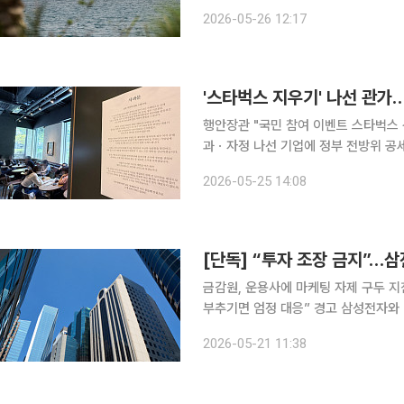
인 것으로 나타났다. 일부는 협상을, 
2026-05-26 12:17
로 관측된다. 파이낸셜타임스(F
'스타벅스 지우기' 나선 관가
행안장관 "국민 참여 이벤트 스타벅스
과ㆍ자정 나선 기업에 정부 전방위 공세 “과도하다” 우려도 스타
싼 정부의 불매 움직임이 확산하고 있다
2026-05-25 14:08
등 전방위로 스타벅스 지우기에 나서면
[단독] “투자 조장 금지”…
금감원, 운용사에 마케팅 자제 구두 
부추기면 엄정 대응” 경고 삼성전자와 SK하이닉스를 기초자산으로 한 단일종목 2배 레버리지 상장
지수펀드(ETF) 출시를 앞두고 운용
2026-05-21 11:38
지 ETF 출시 과정에서 투자 조장 행