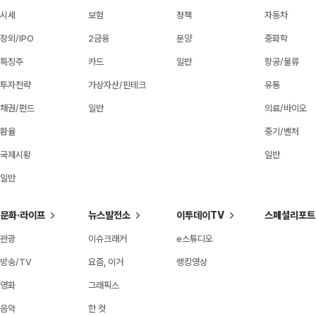
시세
보험
정책
자동차
장외/IPO
2금융
분양
중화학
특징주
카드
일반
항공/물류
투자전략
가상자산/핀테크
유통
채권/펀드
일반
의료/바이오
환율
중기/벤처
국제시황
일반
일반
문화·라이프
뉴스발전소
이투데이TV
스페셜리포트
관광
이슈크래커
e스튜디오
방송/TV
요즘, 이거
랭킹영상
영화
그래픽스
음악
한 컷