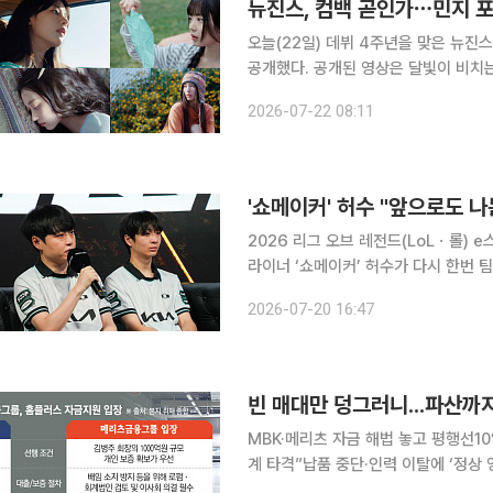
뉴진스, 컴백 곧인가⋯민지 포
오늘(22일) 데뷔 4주년을 맞은 뉴진스
공개했다. 공개된 영상은 달빛이 비치는 선선한 여름밤, 멤버 민지를 시작으로 하나둘씩 모이는 멤
버들을 보여준다. 이들은 환하게 웃으며 서
2026-07-22 08:11
인 필름 4종도 더해졌다. 민지, 하니, 
'쇼메이커' 허수 "앞으로도 나
2026 리그 오브 레전드(LoLㆍ롤) 
라이너 ‘쇼메이커’ 허수가 다시 한번 팀에 남겠다는 의지
봉e스포츠와의 인터뷰에서 과거 자신이 
2026-07-20 16:47
묻는 질문에 “진짜 심사숙고해서 한 
MBK·메리츠 자금 해법 놓고 평행선10일
계 타격”납품 중단·인력 이탈에 ‘정상 영업’ 위태 홈플러스의 명운은 이제 불
다. 서울회생법원이 3일 회생절차 폐지