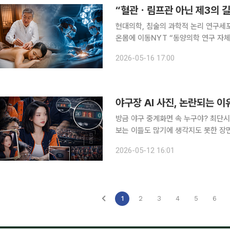
“혈관ㆍ림프관 아닌 제3의 길
현대의학, 침술의 과학적 논리 연구세포
온몸에 이동NYT “동양의학 연구 자체가 진전” 미국 뉴욕타임스(NYT) 매거진
가 의료계의 큰 관심을 불러 모았다. 
2026-05-16 17:00
야구장 AI 사진, 논란되는 이
방금 야구 중계화면 속 누구야? 최단시간 300만 관중 돌파를 이뤄낸 한국 프로야구. 찾는 이들도
보는 이들도 많기에 생각지도 못한 장
지뿐 아니라 외모를 뽐내는 관중들도 
2026-05-12 16:01
계망서비스(SNS)로 퍼져나가며 새로
1
2
3
4
5
6