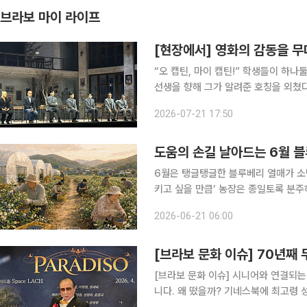
브라보 마이 라이프
[현장에서] 영화의 감동을 무
“오 캡틴, 마이 캡틴!” 학생들이 하나둘 책상 위로 올라섰다. 학교에서 쫓겨나 교실을 떠나는 키팅
선생을 향해 그가 알려준 호칭을 외쳤
학생들을 바라보다 가만히 고개를 숙였다
2026-07-21 17:50
쳐진 순간이었다. 1990년 개봉해
도움의 손길 날아드는 6월 
6월은 탱글탱글한 블루베리 열매가 소
키고 싶을 만큼’ 농장은 종일토록 분주하고 번잡하게 돌아간다
예전엔 봄철 산수유 피고 다음에 개나
2026-06-21 06:00
이 계절을 잊었나 벼.” 한철에 모두 
[브라보 문화 이슈] 70년째 
[브라보 문화 이슈] 시니어와 연결되는
니다. 왜 떴을까? 기네스북에 최고령 성악가로 등재된 ‘100세 테너’ 홍운표 성악가가 여전히 무대에