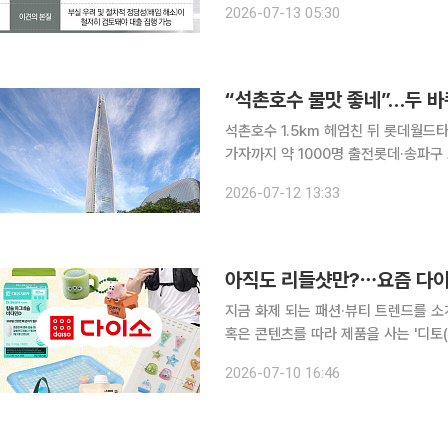
2026-07-13 05:30
즉시항고해야만 파산 수순을 면할 수 
석촌호수 1.5㎞ 헤엄친 뒤 롯데월드타
가자까지 약 1000명 출전롯데·송파구 노
전 5시30분, 한여름 태양이 고개를 
2026-07-12 13:33
이 사람들로 붐볐다. 주말이면 러닝과
아직도 리들샷만?⋯요즘 다이소
지금 화제 되는 패션·뷰티 트렌드를 소
혹은 콘텐츠를 따라 제품을 사는 '디토(
의 합성어)의 눈길이 쏠린 곳은 어디일까요? "다이소에 또 뭐 나왔대?" 다이소, 젊은
2026-07-10 16:46
시 필수로 방문하는 코스가 됐습니다.