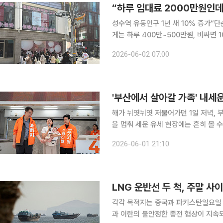
성수역 유동인구 1년 새 10% 증가“단순 상권 아
게는 하루 400만~500만원, 비싸면
요.” 5월 하순 평일 오후 찾은 서울 성수동 일대는 축제장 분위기에 가까웠다. 성수역 3번 출구를 나
2026-06-02 07:00
오자마자 팝업스토어를 찾아 뛰어가는 
'부산에서 살아갈 가족' 내세운
해가 뉘엿뉘엿 저물어가던 1일 저녁, 
을 멈춰 세운 유세 현장에는 흔히 볼 수
위에는 정이한 후보와 그의 부친인 정
2026-06-01 21:10
수, 그리고 생후 4개월 된 아들 정온 
LNG 운반선 두 척, 주말 사
각각 목적지는 중국과 파키스탄일요일 새
과 이란의 불안정한 종전 협상이 지속