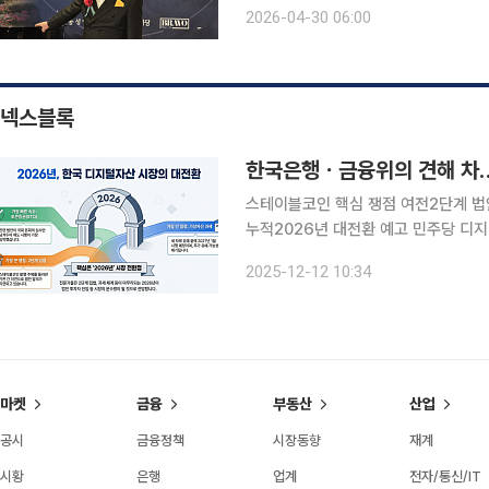
서고 있다. 지난 27일 그를 중심으로 
2026-04-30 06:00
한 시대를 살아낸 목소리의 힘을
넥스블록
한국은행ㆍ금융위의 견해 차
스테이블코인 핵심 쟁점 여전2단계 법안
누적2026년 대전환 예고 민주당 디지털자산 태스크포스(TF)가 비공개회의를 열고 가상자산 2단
계 법안 핵심 쟁점 조율에 나섰다. 업계
2025-12-12 10:34
임라인을 고려할 때 내년이 시장 전환
마켓
금융
부동산
산업
공시
금융정책
시장동향
재계
시황
은행
업계
전자/통신/IT