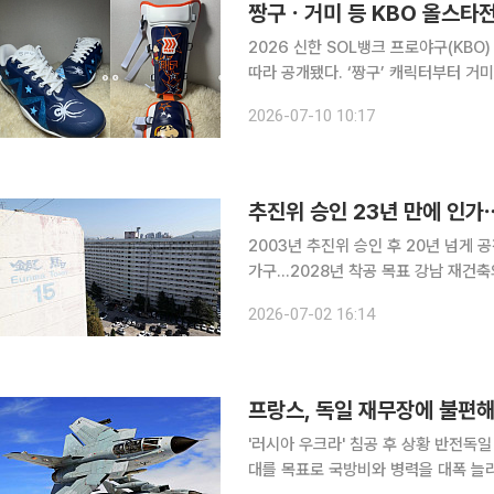
짱구ㆍ거미 등 KBO 올스타전
2026 신한 SOL뱅크 프로야구(KB
따라 공개됐다. ‘짱구’ 캐릭터부터 거
러냈다. 9일 커스텀 제작 업체 커스텀키스톤은 올스타전에 출전하는 선수들의 다양한 커스텀 장비
2026-07-10 10:17
를 공개했다. 공개된 장비 가운데
추진위 승인 23년 만에 인가
2003년 추진위 승인 후 20년 넘게 
가구…2028년 착공 목표 강남 재건축의 '상징'이자 대한민국 부동산 시장의 최대어인 대치동 은마
아파트가 마침내 23년 동안의 표류를 끝내고 본격
2026-07-02 16:14
합이 신청한 은마아파트 재건축정비사
프랑스, 독일 재무장에 불편
'러시아 우크라' 침공 후 상황 반전독일 약진⋯방산업체
대를 목표로 국방비와 병력을 대폭 늘