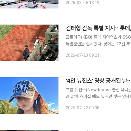
2026-08-05 13:19
광교저수지에서 드론 배송을 시범 운영
김태형 감독 특별 지시⋯롯데,
프로야구(KBO) 롯데 자이언츠가 SS
특별훈련을 실시했다. 롯데는 22일 부산 사직구장에서 열린 2026 신한 SOL KBO리그 SSG와의
홈 경기에서 3-7로 패했다. 선발 박세
2026-07-23 09:21
들렸고, 타선도 SSG 새 외국인 투수
'4인 뉴진스' 영상 공개된 
그룹 뉴진스(NewJeans) 출신 다니엘이 근황을 전했다. 다니엘
끔 삶이 흐려질 때도 있지만 빛은 언제
장을 게재했다. 공개된 사진에는 푸른 호수를 배경으로 포즈를 취하고 있는 다니엘의 모습이 담겼
2026-07-22 09:08
다. 이는 자신의 데뷔 4주년을 축하