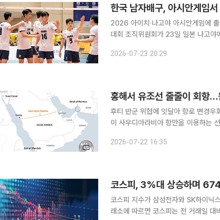
한국 남자배구, 아시안게임서
2026 아이치·나고야 아시안게임에 
대회 조직위원회가 23일 일본 나고야에
대만, 필리핀과 D조에 편성됐다. 남자배구에는 16개국이 참가해 4개국씩 4개 조로 조별리그를 치
2026-07-23 20:29
홍해서 유조선 줄줄이 회항…원
후티 반군 위협에 잇달아 항로 변경우회 장기화 시 
이 사우디아라비아 항만을 이용하는 선
들이 홍해에서 잇달아 항로를 변경했다
2026-07-22 16:35
브 해협까지 봉쇄 위험에 놓이면서 세
코스피, 3%대 상승하며 674
코스피 지수가 삼성전자와 SK하이닉스 강세
래소에 따르면 코스피는 전 거래일 대비 2