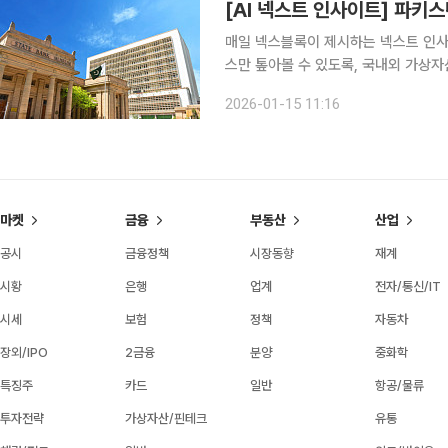
매일 넥스블록이 제시하는 넥스트 인사이트
스만 톺아볼 수 있도록, 국내외 가상자
니다. 1. 파키스탄, 트럼프가문 WLFI와 스테이블코인 결제 협력 논의 파키스탄 중앙은행
2026-01-15 11:16
WLFI(World Liberty Financial)
마켓
금융
부동산
산업
공시
금융정책
시장동향
재계
시황
은행
업계
전자/통신/IT
시세
보험
정책
자동차
장외/IPO
2금융
분양
중화학
특징주
카드
일반
항공/물류
투자전략
가상자산/핀테크
유통