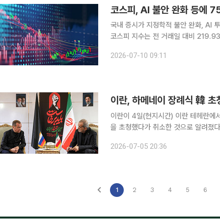
코스피, AI 불안 완화 등에
국내 증시가 지정학적 불안 완화, AI 투자 기대
코스피 지수는 전 거래일 대비 219.93포인
328억원, 기관이 1598억원 순매수하는 가
2026-07-10 09:11
정밀기기(3.54%), 전기·전자(3
이란, 하메네이 장례식 韓 초
이란이 4일(현지시간) 이란 테헤란에
을 초청했다가 취소한 것으로 알려졌다. 5일 연합뉴스는 외교 소식통을 인용해 정부는 공식 
지 않았다며 이같이 보도했다. 당초 외교부는 이란 측의 초청을 받아 현지 주재 공관을 통해 장례식
2026-07-05 20:36
에 참석하겠다는 계획을 세웠다. 하지
1
2
3
4
5
6