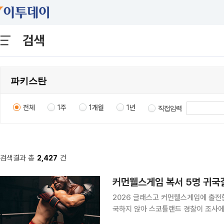
검색
전체
1주
1개월
1년
직접입력
검색결과 총
2,427
건
커먼웰스게임 복서 5명 귀국
2026 글래스고 커먼웰스게임에 출전
국하지 않아 스코틀랜드 경찰이 조사에 나섰다. 로이터통신과 영국 일간 더타임
스코틀랜드 경찰은 4일(현지시간) “소