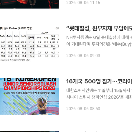
2026-08-06 11:16
“경위를 파악하기 위한 조사를 진행하
“롯데칠성, 원부자재 부담에
NH투자증권은 6일 롯데칠성에 대해 
이 기대된다며 투자의견은 ‘매수(Buy
을 반영해 목표주가는 15만원으로 기존 대비 6.7% 낮췄다. 
2026-08-06 09:03
트(PET) 등 주요 원부자재 가격 상승
16개국 500명 참가⋯코리아
대한스쿼시연맹은 11일부터 15일까지
시니어 스쿼시 챔피언십 2026’을 개최한다고 6일 밝혔다. 이
캐나다, 중국, 대만, 말레이시아, 영국,
2026-08-06 08:50
카, 미국 등 16개국 선수단과 관계자 5