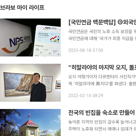
브라보 마이 라이프
[국민연금 백문백답] ⑤외국
국민연금은 국민의 노후 소득 보장을 
국민연금에 대해 ‘국가가 최종 지급을
다’고 안내한다. 노후 자금의 기본이자
2025-08-18 07:00
것을 상세하게 소개하고, 가장 효율적
“히말라야의 마지막 오지, 돌
오지 여행가이자 다큐멘터리 사진작가인
책 ‘히말라야에 美치다’를 펴냈다. 출
작가는 ‘70세 은퇴 청년’이라는 수식어가 딱 맞는 사람이었다. 김성태 작가의 은퇴 전 직
2022-02-16 08:29
였다. 그는 30여 년간 매일경제, 서울
전국의 빈집을 숙소로 만들어
농어촌 지역의 빈집이 갈수록 늘어나고
주택이 노후화 되면서 매매나 임대가 되