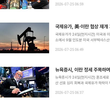
투자심리를 떠받쳤지만 반도체주 약세가 이어졌다. 이날 뉴욕증시에
2026-07-25 06:59
235.60 포인트( 0.46%) 오른 5만1
국제유가, 美·이란 협상 재개
국제유가가 24일(현지시간) 미국과 이란 간
소에서 9월 인도분 미국 서부텍사스산원유
에 장을 마감했다. 런던ICE선물거래소
2026-07-25 06:49
당 96.78달
뉴욕증시, 이란 정세 주목하며
뉴욕증시가 24일(현지시간) 혼조세로 
산 선호 심리 회복과 국제유가 하락이 투
증시에서 다우지수는 전장보다 235.60 
2026-07-25 06:37
S&P500 지수는 전장보다 3.68 포인트