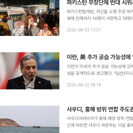
파키스탄 무장단체 반대 시위서 
파키스탄탈레반, 자신들 소행 주장 파
생해 현재까지 14명이 사망하고 18명이 다
6시 무렵 파키스탄 북서부 카이베르 
2026-08-03 15:37
어지기 전 현장에선 무장단체를 반대하
이란, 美 추가 공습 가능성에
이란이 미국의 추가 공습 가능성에 강
성을 공개적으로 경고했다. 1일(현지시간) 로이터통신에 따르면 아바스 아라그치 이란 외무장관은
아심 무니르 파키스탄 육군참모총장, 
2026-08-02 08:18
우디아라비아 외무장관 등과 잇달아 통
사우디, 홍해 방위 연합 주도권
사우디아라비아가 홍해 해양 방위 연합에 대한 주도권 
신에 따르면 사우디 국방부는 이날 홍해
국이 참여하는 ‘다국적 방위 연합’을 