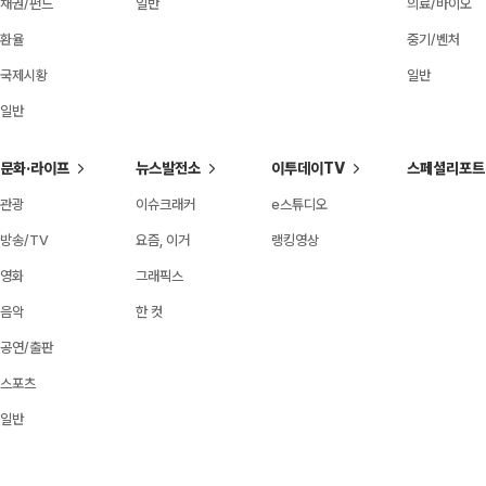
채권/펀드
일반
의료/바이오
환율
중기/벤처
국제시황
일반
일반
문화·라이프
뉴스발전소
이투데이TV
스페셜리포트
관광
이슈크래커
e스튜디오
방송/TV
요즘, 이거
랭킹영상
영화
그래픽스
음악
한 컷
공연/출판
스포츠
일반