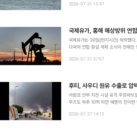
2026-07-31 15:47
로 원유의 해상 수송이 위협받는 가운데
국제유가, 홍해 해상방위 연합 
국제유가는 30일(현지시간) 하락했다
다국적 연합 창설 계획 소식이 전해진 영향이다. 뉴욕상업거래소(NYMEX)에서
원유(WTI) 선물은 전 거래일 대비 1.
2026-07-31 07:07
소에서 브렌트유 선물은 1.4% 내린 배
후티, 사우디 원유 수출로 압박
아람코 얀부·지잔 시설 공격 주장바브
무즈도 하루 10척 미만 예멘의 친이
한 가운데 홍해로 통하는 바브엘만데브
2026-07-27 14:15
미국과 이란이 공습을 일시 중단했지만