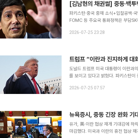
[김남현의 채권썰] 중동·백투
파키스탄·중국 중재 소식+입찰공백·국
FOMC 등 주요국 통화정책은 부담SK
발표도 주목 지난주 채권시장은 큰 폭의 약세를 기록했다(금리 급등). 중동발 우려가 재부각하면서
2026-07-25 23:28
국제유가가 급등한데다, 2분기 경제성
트럼프 “이란과 진지하게 대
도널드 트럼프 미국 대통령이 이란과의
를 보이고 있다고 밝혔다. 파키스탄이 
식도 전해졌다. 24일(현지시간) CNN방송에 따르면 트럼프 대통령은 이날 워싱턴D.C.백악관에서
2026-07-25 07:57
“우리는 그들과 대화를 나누고 있다. 
유가, 美·이란 협상 재개 기대감에 하락…브렌트유 3.88%↓
마감했다. 미국과 이란의 휴전 협상 