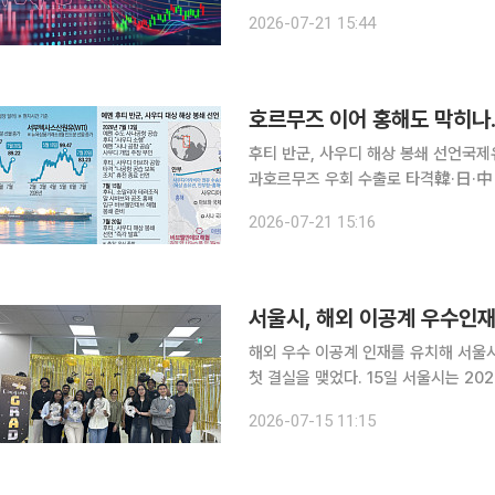
전장보다 0.58% 오른 6553.88에
2026-07-21 15:44
후 오후 한때 6836.86까지 오르며 
호르무즈 이어 홍해도 막히나…
후티 반군, 사우디 해상 봉쇄 선언국제
과호르무즈 우회 수출로 타격韓·日·中 등 경제 충격 집중될 
지시간) 친미 산유국인 사우디아라비아
2026-07-21 15:16
브 해협을 차단해 사우디 수출길을 막
서울시, 해외 이공계 우수인재
해외 우수 이공계 인재를 유치해 서울시
첫 결실을 맺었다. 15일 서울시는 2024년 선발된 제1기 석사 장학생들이 국내 주요 대학원 학업을
마치고 올해 상반기 졸업하면서 이들의 노고를
2026-07-15 11:15
일 서울미래인재재단 커뮤니티센터에서