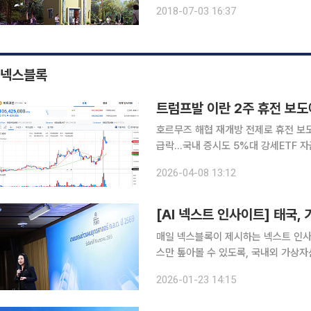
노출되어 농어촌 환경문제와 사회문제로 
2018-07-03 16:37
빈집현황 중 농어촌 읍·면 지역의 빈집은
넥스블록
트럼프발 이란 2주 휴전 보도
호르무즈 해협 재개방 전제로 휴전 보
급락…국내 증시도 5%대 강세ETF 자
이 관건 도널드 트럼프 미국 대통령이 이란에 대한 군사행동을 2주간 중단하기로 했다는 보도가 나
2026-04-08 13:12
오자, 비트코인을 포함한 글로벌 위험
매일 넥스블록이 제시하는 넥스트 인사이트
스만 톺아볼 수 있도록, 국내외 가상자
니다. 1. 태국, 기관투자자 겨냥한 가상자산 ETF·선물 규제 준비 태국 SEC가 올해 초 가상자산 ETF
2026-01-23 14:15
규정과 TFEX 선물 거래 허용을 주요