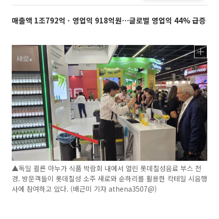
매출액 1조792억ㆍ영업익 918억원⋯글로벌 영업익 44% 급증
▲독일 쾰른 아누가 식품 박람회 내에서 열린 롯데칠성음료 부스 전
경. 방문객들이 롯데칠성 소주 새로와 순하리를 활용한 칵테일 시음행
사에 참여하고 있다. (배근미 기자 athena3507@)