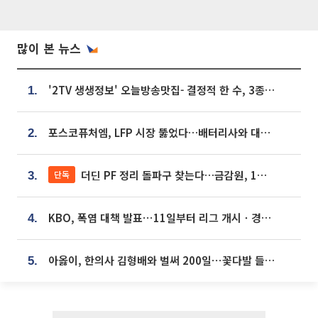
많이 본 뉴스
'2TV 생생정보' 오늘방송맛집- 결정적 한 수, 3종 메밀면! 메밀 소바 맛집 '의○○○○'
1.
포스코퓨처엠, LFP 시장 뚫었다…배터리사와 대규모 장기 공급 합의
2.
더딘 PF 정리 돌파구 찾는다…금감원, 1년 반 만에 매각설명회 재개
단독
3.
KBO, 폭염 대책 발표⋯11일부터 리그 개시ㆍ경기 오후 7시 시작
4.
아옳이, 한의사 김형배와 벌써 200일⋯꽃다발 들고 "프러포즈 아냐"
5.