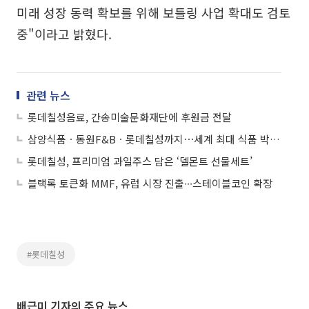
미래 성장 동력 확보를 위해 보틀링 사업 확대도 검토
중"이라고 밝혔다.
관련 뉴스
롯데칠성음료, 간송미술문화재단에 후원금 전달
삼양식품ㆍ동원F&Bㆍ롯데칠성까지⋯세계 최대 식품 박람회 ‘아누가’ 참가
롯데칠성, 프리미엄 과일주스 담은 ‘델몬트 선물세트’
블랙록 토큰화 MMF, 유럽 시장 진출∙∙∙스테이블코인 확장
#롯데칠성
배근미 기자의 주요 뉴스