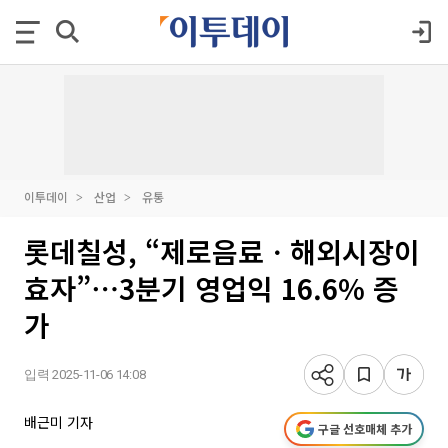
이투데이
산업
유통
롯데칠성, “제로음료ㆍ해외시장이
효자”⋯3분기 영업익 16.6% 증
가
입력 2025-11-06 14:08
배근미 기자
구글 선호매체 추가