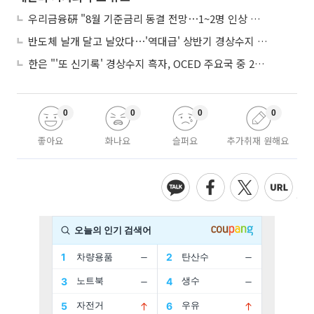
우리금융硏 "8월 기준금리 동결 전망⋯1~2명 인상 소수의견 낼 것"
반도체 날개 달고 날았다⋯'역대급' 상반기 경상수지 흑자 2000억달러 육박
한은 "'또 신기록' 경상수지 흑자, OCED 주요국 중 2위⋯반도체 수출 효과"
0
0
0
0
좋아요
화나요
슬퍼요
추가취재 원해요