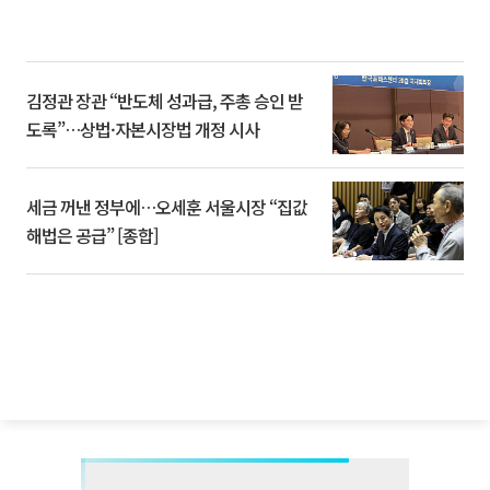
김정관 장관 “반도체 성과급, 주총 승인 받
도록”…상법·자본시장법 개정 시사
세금 꺼낸 정부에…오세훈 서울시장 “집값
해법은 공급” [종합]