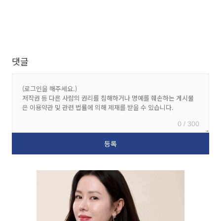
댓글
0 / 300