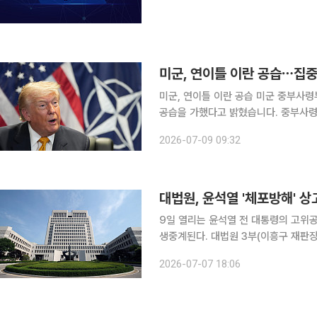
미군, 연이틀 이란 공습 미군 중부사령부가 8일(현지시간) 이란의 상선 공격에 대응해 이란에 추가
공습을 가했다고 밝혔습니다. 중부사령부
럼프 미국 대통령 지시에 따라 이뤄졌
2026-07-09 09:32
더욱 약화시키기 위한 조치라고 설명했
대법원, 윤석열 '체포방해' 
9일 열리는 윤석열 전 대통령의 고위
생중계된다. 대법원 3부(이흥구 재판장)는 9일 오후 2시 열리는 윤 전 대통령의 특수공무집행방해,
직권남용 권리행사방해 등 혐의 사건의 선고를 생중
2026-07-07 18:06
사건 중 상고심 선고 생중계가 이뤄지는