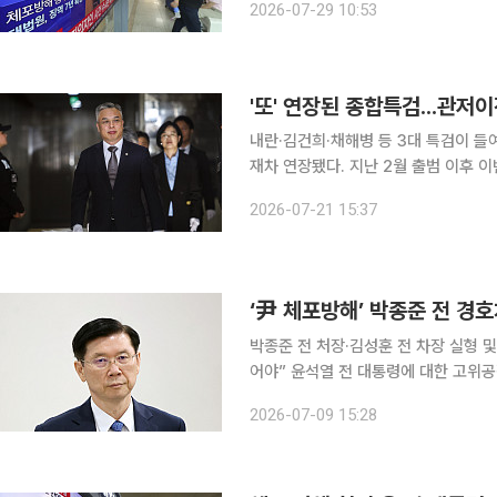
2026-07-29 10:53
다. 변호사법에 따르면 변호사 명부에
'또' 연장된 종합특검...관저
내란·김건희·채해병 등 3대 특검이 
재차 연장됐다. 지난 2월 출범 이후 이번이 세 차례 기간
주도로 '윤석열·김건희에 의한 내란·외
2026-07-21 15:37
박종준 전 처장·김성훈 전 차장 실형 및
어야” 윤석열 전 대통령에 대한 고위공직자범죄수사처(공수처)의 체포영장 집행을 방해한 혐의로
재판에 넘겨진 박종준 전 대통령경호처장
2026-07-09 15:28
중앙지법 형사합의26부(이현경 부장판