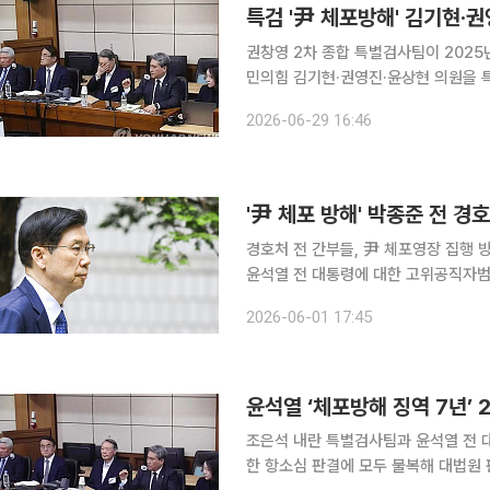
특검 '尹 체포방해' 김기현·
권창영 2차 종합 특별검사팀이 2025년
민의힘 김기현·권영진·윤상현 의원을 
밝혔다. 29일 권영빈 특검보는 과천 종합특검 사무실에서 열린 정례브리핑에서 “체포방해 행위가
2026-06-29 16:46
확인된 국민의힘 의원 중에서 SNS나
'尹 체포 방해' 박종준 전 경호
경호처 전 간부들, 尹 체포영장 집행 방해 혐
윤석열 전 대통령에 대한 고위공직자
전 대통령경호처장에게 징역 7년을 구형했다. 서울중앙지법 형사합의26부(이현경 
2026-06-01 17:45
특수공무집행방해 혐의 등으로 기소된 
윤석열 ‘체포방해 징역 7년’
조은석 내란 특별검사팀과 윤석열 전 대
한 항소심 판결에 모두 불복해 대법원 판단을 받게 됐다. 30일 연