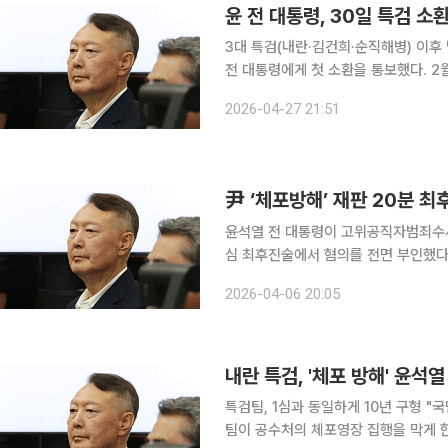
윤 전 대통령, 30일 특검 소
3대 특검(내란·김건희·순직해병) 이
전 대통령에게 첫 소환을 통보했다. 2월
통령에 대한 대면 조사에 나서는 것이다. 2차 종합특검팀은 27일 윤 전 대통령에게 30일 출
2026-04-27 21:51
사를 받으라고 통보했다고 밝혔다. 다만
尹 ‘체포방해’ 재판 20분 
윤석열 전 대통령이 고위공직자범죄수사
심 최후진술에서 혐의를 전면 부인했다.
항소심에서 징역 10년을 선고해달라고
2026-04-06 20:05
다. 윤 전 대통령은 6일 서울고법 형
내란 특검, '체포 방해' 윤석열
특검팀, 1심과 동일하게 10년 구형 "국민에게
팀이 공수처의 체포영장 집행을 막게 한