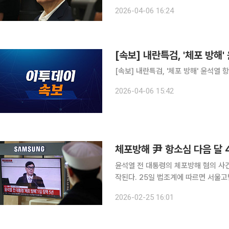
년을 구형했다. 서울고법 형사1부(윤성식 부장판사)는 6일 윤 전 대통령의 특수공무집행방해 등 혐
2026-04-06 16:24
의 사건의 결심공판을 열었다. 이날 특
[속보] 내란특검, '체포 방해
[속보] 내란특검, '체포 방해' 윤석열 
2026-04-06 15:42
체포방해 尹 항소심 다음 달
윤석열 전 대통령의 체포방해 혐의 사
작된다. 25일 법조계에 따르면 서울고법 형사1부(윤성식 부장판사)는 윤 전 대통령의 특수공무집행
방해, 직권남용 권리행사 방해 등 혐의 
2026-02-25 16:01
고법 형사1부는 형사12부와 함께 내란