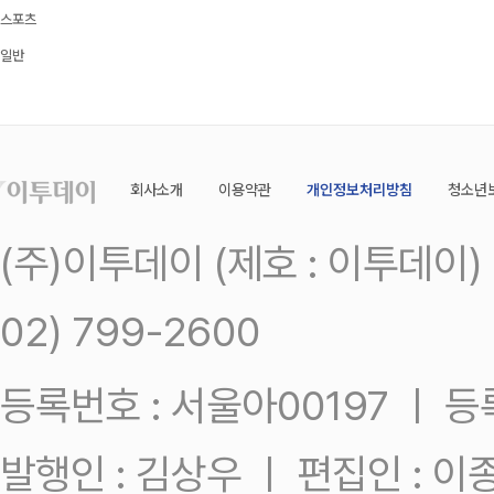
스포츠
일반
회사소개
이용약관
개인정보처리방침
청소년
(주)이투데이 (제호 : 이투데이
02) 799-2600
등록번호 : 서울아00197 ㅣ 등록일
발행인 : 김상우 ㅣ 편집인 : 