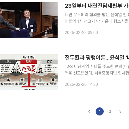
23일부터 내란전담재판부 가
내란 우두머리 혐의를 받는 윤석열 전
인들의 1심 선고가 난 가운데 항소심을 전
조계에 따르면 23일 법원 정기인사일
2026-02-22 09:00
를 시작한다. 내란전담재판부는 
전두환과 평행이론...윤석열 
12·3 비상계엄 사태를 주도한 혐의(
역을 선고받았다. 서울중앙지법 형사합
선포 및 군 투입 행위를 국헌문란 목적
2026-02-20 14:30
대통령의 내란죄 판결 비교, 그리고 향
1
2
3