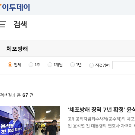
검색
전체
1주
1개월
1년
직접입력
검색결과 총
67
건
‘체포방해 징역 7년 확정’ 윤
고위공직자범죄수사처(공수처)의 체포영
된 윤석열 전 대통령의 변호사 자격이 취소됐다. 29일 법조계에 따르면 대한
전 대통령의 변호사 등록을 취소했다. 