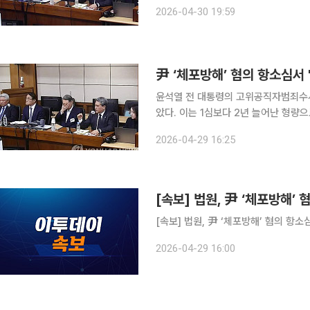
전 대통령에게 징역 7년을 선고한 2심
2026-04-30 19:59
했다. 윤 전 대통령 측도 같은 날 법원
尹 ‘체포방해’ 혐의 항소심서 
윤석열 전 대통령의 고위공직자범죄수사
았다. 이는 1심보다 2년 늘어난 형량
의 계엄 심의권 침해 혐의를 유죄로 뒤집었다. 29일 내란전담재판부인 서울고법 형
2026-04-29 16:25
장판사)는 윤 전 대통령의 특수공무집
[속보] 법원, 尹 ‘체포방해’
2026-04-29 16:00