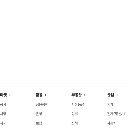
마켓
금융
부동산
산업
공시
금융정책
시장동향
재계
시황
은행
업계
전자/통신/IT
시세
보험
정책
자동차