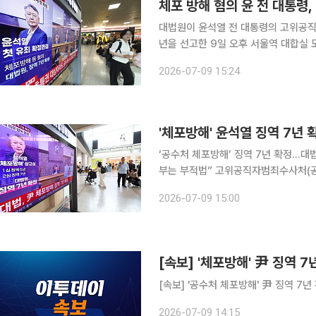
체포 방해 혐의 윤 전 대통령,
대법원이 윤석열 전 대통령의 고위공직
년을 선고한 9일 오후 서울역 대합실 
이숙연 대법관)는 오후 2시 대법원 1
2026-07-09 15:24
행사방해 등 혐의 사건 상고심 선고 기
'체포방해' 윤석열 징역 7년 확
‘공수처 체포방해’ 징역 7년 확정...
부는 부적법” 고위공직자범죄수사처(공수처) 체포 방해 혐의를 받는 윤석열 전 대통령이 상고심에
서 징역 7년이 확정됐다. 윤 전 대통령이 대법원에
2026-07-09 15:00
연 대법관)는 9일 오후 2시 특수공무
[속보] '체포방해' 尹 징역 7년
[속보] '공수처 체포방해' 尹 징역 7년 
2026-07-09 14:15