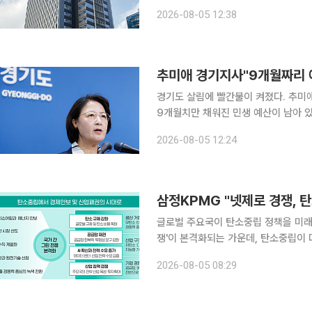
관련 고시를 발표‧시행했다고 5일 밝혔다. 이번 입주 업종 확대는 ‘산업집적 활성화 및 공
2026-08-05 12:38
관한 법률’을 근거로 추진됐다. 산업
경기도 살림에 빨간불이 켜졌다. 추미
9개월치만 채워진 민생 예산이 남아 있
이면 돈줄이 끊긴다. 5일 이투데이 취재를 종합하면 추 지사는 이날 경기도청 브리핑룸 기자회견에
2026-08-05 12:24
서 "2026년 8월 5일 이 시간부로 '
삼정KPMG "넷제로 경쟁, 
글로벌 주요국이 탄소중립 정책을 미래
쟁'이 본격화되는 가운데, 탄소중립이 
시장 지위를 결정하는 핵심 요소로 부상하고 있다는 분석이
2026-08-05 08:29
로 경쟁의 시대, 탄소중립을 넘어 산업