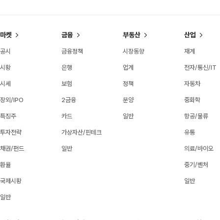
마켓
금융
부동산
산업
공시
금융정책
시장동향
재계
시황
은행
업계
전자/통신/IT
시세
보험
정책
자동차
장외/IPO
2금융
분양
중화학
특징주
카드
일반
항공/물류
투자전략
가상자산/핀테크
유통
채권/펀드
일반
의료/바이오
환율
중기/벤처
국제시황
일반
일반