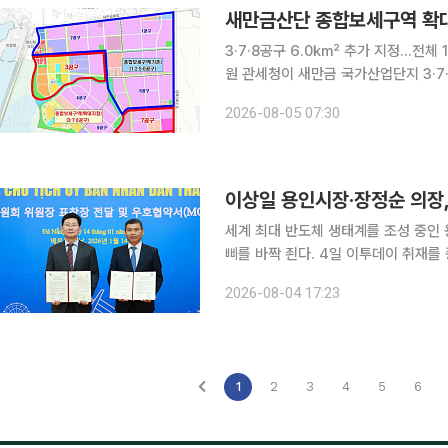
새만금산단 종합보세구역 확대
3·7·8공구 6.0㎢ 추가 지정…전체 
원 관세청이 새만금 국가산업단지 3·7·8공구를 종합보세구역으로 추가 지정했다. 현대자동차그룹
의 9조 원 규모 투자와 AI·로봇·수소 등
2026-08-05 07:30
청에 따르면 새만금개발청과 협력해 전
이상일 용인시장·장정순 의장,
세계 최대 반도체 생태계를 조성 중인
삐를 바짝 죈다. 4일 이투데이 취재를 종합하면, 이상일 용인특례시장은 용인특례시와 우호협약을
체결한 베트남 다낭시의 공식 초청을 
2026-08-04 17:23
이번 방문에는 장정순 용인특례시의회 
1
2
3
4
5
6