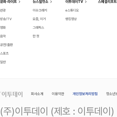
문화·라이프
뉴스발전소
이투데이TV
스페셜리포트
관광
이슈크래커
e스튜디오
방송/TV
요즘, 이거
랭킹영상
영화
그래픽스
음악
한 컷
공연/출판
스포츠
일반
회사소개
이용약관
개인정보처리방침
청소년
(주)이투데이 (제호 : 이투데이