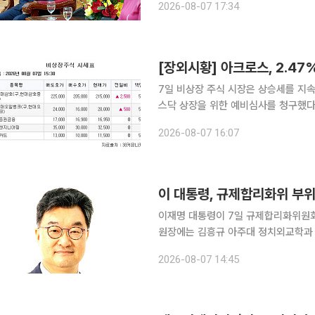
2026-08-07 17:34
논의했다. 회담에는 이 시장과 장
[장외시황] 아크로스, 2.47
7일 비상장 주식 시장은 상승세를 지속했다. 반도체 공정장비용 정밀부품 제조기업
스닥 상장을 위한 예비심사를 청구했다
다. 희토류 영구자석 생산업체 성림첨단산업과 해운물류 컨설팅 전문기업 싸이버로지텍이 보합세를
2026-08-07 16:07
유지했다. 석유 정제 전문업체 H
이 대통령, 규제합리화위 
이재명 대통령이 7일 규제합리화위원회
원장에는 김흥규 아주대 정치외교학과 교수를 발탁했다. 강유정 
브리핑을 통해 이같은 인사를 발표했다. 김 부위원장은 노무현 정부 시절 대통령 정보과학기
2026-08-07 14:45
관을 지냈으며, 공학·경제학·산업정책