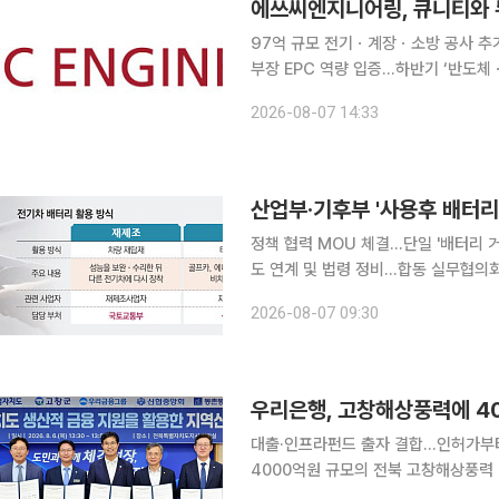
97억 규모 전기ㆍ계장ㆍ소방 공사 추
부장 EPC 역량 입증…하반기 ‘반도체ㆍ수소’ 첨단산업 
엔지니어링이 반도체를 비롯한 첨단산업
2026-08-07 14:33
다. 에쓰씨엔지니어링은 큐니티(QNI
산업부·기후부 '사용후 배터리
정책 협력 MOU 체결…단일 '배터리 거래·이력 관리
도 연계 및 법령 정비…합동 실무협의회 가동 산업통상부와 기후에너지환경부가 '사용
업 육성을 위해 부처 간 칸막이를 허물고 정책 공조에 나선다. 
2026-08-07 09:30
리 및 유통 시스템을 일원화하고, 재생
우리은행, 고창해상풍력에 4
대출·인프라펀드 출자 결합…인허가부터 PF 조달
4000억원 규모의 전북 고창해상풍력 발전사업에 자
에서 전북도와 고창군, 신협중앙회, 