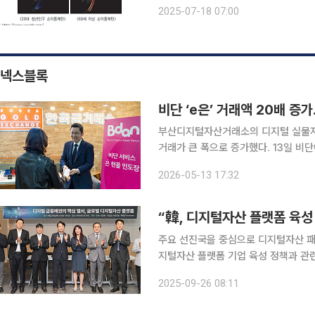
충 문제에 시급히 대응해야 한다. 이
2025-07-18 07:00
한 맞춤형 지방소멸대응 전략 연구’(2
넥스블록
비단 ‘e은’ 거래액 20배 증
부산디지털자산거래소의 디지털 실물자산 
거래가 큰 폭으로 증가했다. 13일 비단에 따르면 올해 1분기 e은 거래액은 2422억 원으로, 지난해
같은 기간 126억 원 대비 약 20배 늘었
2026-05-13 17:32
측은 최근 인공지능(AI) 산업 확대와 
“韓, 디지털자산 플랫폼 육
주요 선진국을 중심으로 디지털자산 패
지털자산 플랫폼 기업 육성 정책과 관련 제도
는 25일 서울 영등포구 여의도 FKI
2025-09-26 08:11
금융패권의 핵심 열쇠, 글로벌 디지털