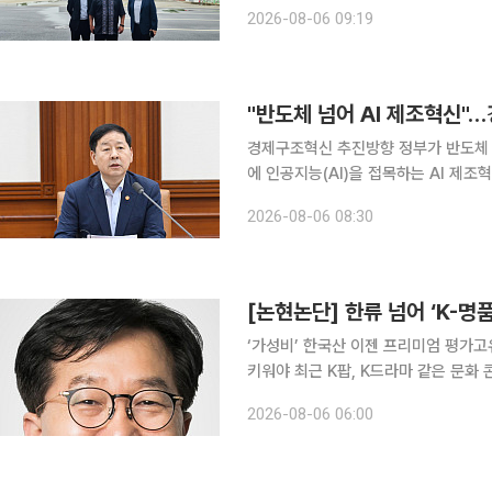
령이 희토류 영구자석의 중요성을 강조
2026-08-06 09:19
다. 제이에스링크는 희토류 원재료 조
"반도체 넘어 AI 제조혁신"
경제구조혁신 추진방향 정부가 반도체 중심의 성장 전략을 넘어 철강·석유화학 등 전통 제조업 전반
에 인공지능(AI)을 접목하는 AI 제
잠재성장률 반등을 도모한다. 사회안전망
2026-08-06 08:30
[논현논단] 한류 넘어 ‘K-명
‘가성비’ 한국산 이젠 프리미엄 평가
키워야 최근 K팝, K드라마 같은 문화 콘텐츠부터 반도체, 조선, 방산, 화장품 등 제조업에 이르기까
지, 한국의 제품과 문화가 글로벌 시장
2026-08-06 06:00
산’이라는 표기가 단순한 가성비를 뜻