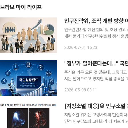
브라보 마이 라이프
인구전략위, 조직 개편 방향 
인구관련사업 예산 협의 및 조정 권고 권
개편 불가피 인구전략위원회 정식 출범을 앞두고 조직 개편 방향에 이목이 쏠리고 있다. 저출생, 고
령화뿐만 아니라 청년, 이민(국가 간 
2026-07-01 15:23
을 배치해야 한
"정부가 밀어준다는데…" 국
주식은 너무 오른 것 같은데, 그렇다고 
시는 달아오르고 있지만 직접 종목을 고르기엔 
해 안정성을 우선해야 하는 중장년층 
2026-05-08 08:11
가 추진하는 ‘국민성장펀드’에 관심이 
[지방소멸 대응]② 인구소멸 
지방소멸 위기는 고령사회의 현실이다.
연적 인구감소와 고령화가 더 빠르게 진