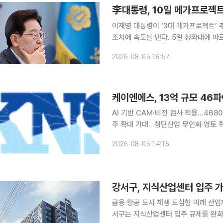
李대통령, 10일 메가프로젝
이재명 대통령이 ‘3대 메가프로젝트’ 
조치에 속도를 낸다. 5일 청와대에 따르면 이 대통령은 오는 10일 청와대에서 제2차 메가프로젝트
민관 합동 점검회의를 주재한다. 호남
2026-08-05 16:57
케이엔에스, 13억 규모 46
AI 기반 CAM·비전 검사 적용…468
주 확대 기대…첨단산업 무인화 영토 확장 첨단산업 무인 자동화 전문기업 케이엔에스가 
차전지 제조사로부터 13억원 규모의 4
2026-08-05 14:16
행진을 이어갔다. 인공지능(AI) 기술과
금융‧항공‧도시 재생‧도심형 미래 산업까지4
서구는 지식산업센터 입주 규제를 완화하