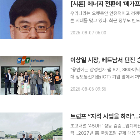
[시론] 에너지 전환에 ‘메가
우리나라는 오랫동안 안정적이고 경쟁력
른 시대를 맞고 있다. 최근 정부도 반도
트가 추진되면서 막대한 전력 수요는 현실이 됐다. 에너지 문제는 단순한 발
2026-08-07 06:00
시아·우크라이나 전쟁과 중동 정세는 
이상일 시장, 베트남서 던진 
"용인에는 삼성전자 팹 6기, SK하이닉스 팹 4기가 들어
대 정보통신기술(ICT) 기업 앞에서 
선 행보였다. 6일 이투데이 취재를 종합하면 이 시장은 5일 현지시간 다낭 제2소프트웨어파크에 자
2026-08-06 09:56
리한 FPT 하이테크·반도체 연구개발(
초고내열 ‘45UH’ 성능 검증…입계확
력…2027년 美 국방조달 규제 대응 “자석 사업을 하라(Do Magnets).” 도널드 트럼프 미국 대통