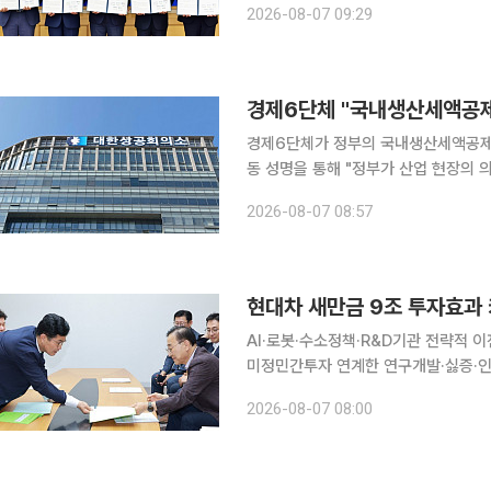
2026-08-07 09:29
경제6단체 "국내생산세액공제
경제6단체가 정부의 국내생산세액공제 신설 방침에
동 성명을 통해 "정부가 산업 현장의 
위한 국내생산세액공제를 신설하기로 한 것을 환영한다"
2026-08-07 08:57
생산기반을 자국에 유치하기 위해 경
현대차 새만금 9조 투자효과 
AI·로봇·수소정책·R&D기관 전략적 
미정민간투자 연계한 연구개발·싫증·인재양성 생태계 구축 
만금 투자를 전북의 지속가능한 성장동
2026-08-07 08:00
야 한다는 지적이 나온다. 생산시설만