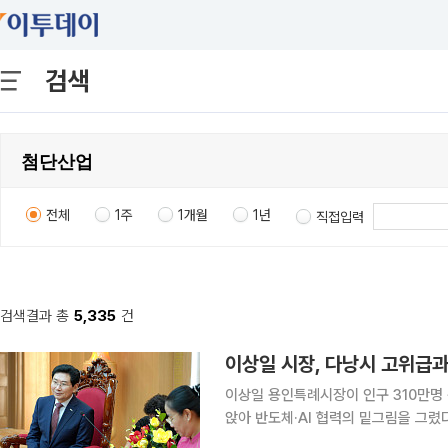
검색
전체
1주
1개월
1년
직접입력
검색결과 총
5,335
건
이상일 시장, 다낭시 고위급과
이상일 용인특례시장이 인구 310만명
앉아 반도체·AI 협력의 밑그림을 그렸다. 7일 이투데이 취재를 종합하면 이 시장은 이날 오
남 다낭시청에서 응우옌티안티 다낭시 