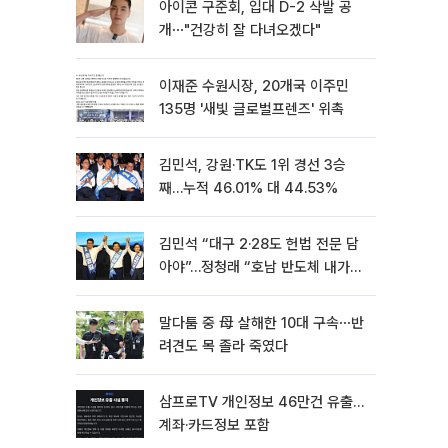
아이콘 구준회, 입대 D-2 삭발 공
개⋯"건강히 잘 다녀오겠다"
이재준 수원시장, 20개국 이주민
135명 '새빛 글로벌프렌즈' 위촉
김민석, 강원·TK도 1위 경선 3승
째…누적 46.01% 대 44.53%
김민석 “대구 2·28도 헌법 전문 담
아야”…정청래 “호남 반도체 내가
제일 잘할 것”
말다툼 중 母 살해한 10대 구속⋯반
려견도 목 졸라 죽였다
삼프로TV 개인정보 46만건 유출…
계좌·카드정보 포함