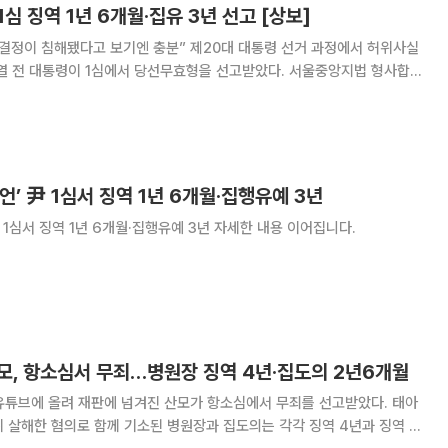
1심 징역 1년 6개월·집유 3년 선고 [상보]
 보기엔 충분” 제20대 대통령 선거 과정에서 허위사실
대통령이 1심에서 당선무효형을 선고받았다. 서울중앙지법 형사합의
 27일 오후 공직선거법 위반 혐의를 받는 윤 전 대통령의 선고기일 열고
징역 1년 6개월에 집행유예 3년을 선고했다. 재판부는 “선거
언’ 尹 1심서 징역 1년 6개월·집행유예 3년
[속보] ‘대선 허위발언’ 尹 1심서 징역 1년 6개월·집행유예 3년 자세한 내용 이어집니다.
산모, 항소심서 무죄…병원장 징역 4년·집도의 2년6개월
 유튜브에 올려 재판에 넘겨진 산모가 항소심에서 무죄를 선고받았다. 태아
 살해한 혐의로 함께 기소된 병원장과 집도의는 각각 징역 4년과 징역 2