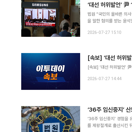
‘대선 허위발언’ 尹 
법원 “국민의 올바른 의사결정이 침해됐다고
을 말한 혐의를 받는 윤석열 전 
21부(조순표 부장판사)는
2026-07-27 15:10
[속보] ‘대선 허위발
2026-07-27 14:44
‘36주 임신중지’ 
‘36주 임신중지’ 경험을
를 제왕절개로 출산시킨 뒤