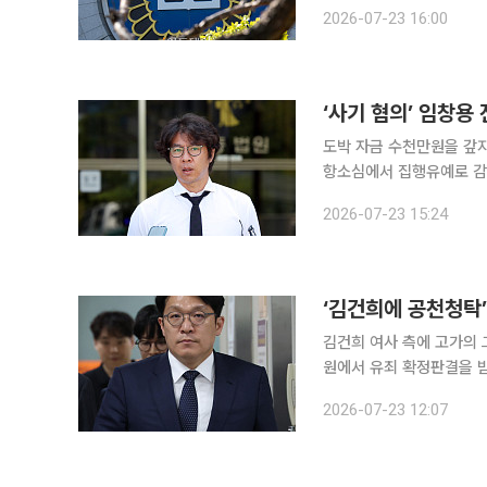
년 6개월로 감형됐다. 서울고법 형사5부(김용석 부장판사)는 23일 살인 등 혐의를 받는 병원장 윤
2026-07-23 16:00
모 씨와 집도의 심모 씨,
‘사기 혐의’ 임창용
도박 자금 수천만원을 갚지
항소심에서 집행유예로 감형됐다. 광주지법 형사3부(김일수 부장판사)는 2
임 씨의 항소심에서 징역 
2026-07-23 15:24
‘김건희에 공천청탁’
김건희 여사 측에 고가의
원에서 유죄 확정판결을 받았다. 23일 대법원 3부(이흥구 주심 대법관)는 김
기각하고 공소사실을 모두 유죄로 
2026-07-23 12:07
재직 중 1억4000만원에 