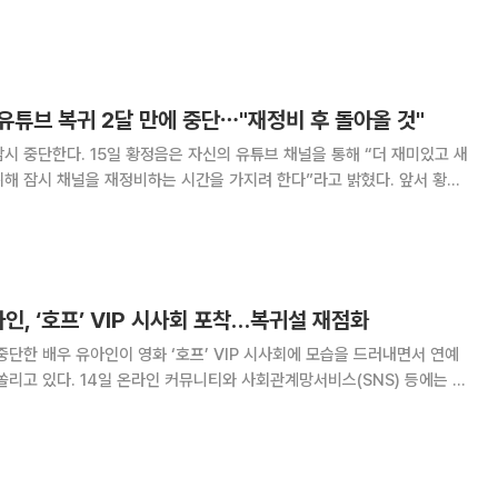
 통계가 발표된 지 불과 3일 만인 7월 18일에도 건설현장과 제조현장에서
가 발생했다. 또한 부산지방법원
, 유튜브 복귀 2달 만에 중단⋯"재정비 후 돌아올 것"
유튜브 채널을 통해 “더 재미있고 새
 잠시 채널을 재정비하는 시간을 가지려 한다”라고 밝혔다. 앞서 황정
널을 열고 복귀를 알렸다. 당시 첫 영상에서 자신의 횡령 혐의 등을 언급하
약 2달 만에 재정비를 알렸다.
아인, ‘호프’ VIP 시사회 포착…복귀설 재점화
중단한 배우 유아인이 영화 ‘호프’ VIP 시사회에 모습을 드러내면서 연예
회관계망서비스(SNS) 등에는 유
메가박스 코엑스에서 열린 나홍진 감독의 신작 영화 ‘호프’ VIP 시사회에
참석하는 모습이 담긴 영상이 공개됐다. 공개된 영상에서