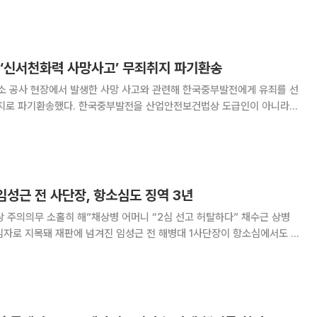
려와 있어서 너무 수치스러웠다”라고 털어놨다
 ‘신서천화력 사망사고’ 무죄취지 파기환송
 공사 현장에서 발생한 사망 사고와 관련해 한국중부발전에게 유죄를 선
취지로 파기환송했다. 한국중부발전을 산업안전보건법상 도급인이 아니라
 9일 법조계에 따르면 최근 대법원 1부(서경환
건법 위반, 업무상 과실치사, 업무상 과실치상 등 혐의
 임성근 전 사단장, 항소심도 징역 3년
 주의의무 소홀히 해”채상병 어머니 “2심 선고 허탈하다” 채수근 상병
책임자로 지목돼 재판에 넘겨진 임성근 전 해병대 1사단장이 항소심에서도 징
전 사단장의 선고 공판을 열고 1심과