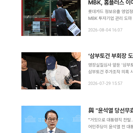
MBK, 홈플러스 
롯데카드 정보유출 영업정
MBK 투자기업 관리 도마 위 홈플러스 기업회생으로 촉발된 MBK파트너스의 경영 책임
데카드와 오스템임플란트,
2026-08-04 16:07
자기업에서 정보보호 부실
‘삼부토건 부회장 도
영장실질심사 앞둔 ‘삼부토
삼부토건 주가조작 의혹 
된 코스피 상장사 회장 이모 씨가 2심에
2026-07-29 15:57
판사)는 29일 범인은닉 
與 "윤석열 당선무
"거짓으로 대통령직 찬탈…
어민주당이 윤석열 전 대통