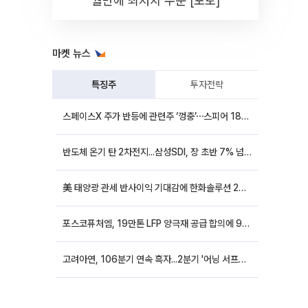
월만에 최저치 수준 [포토]
마켓 뉴스
특징주
투자전략
스페이스X 주가 반등에 관련주 ‘껑충’⋯스피어 18%ㆍ에이치브이엠 12%↑
반도체 온기 탄 2차전지...삼성SDI, 장 초반 7% 넘게 껑충
美 태양광 관세 반사이익 기대감에 한화솔루션 20%대·OCI홀딩스 14%대 급등
포스코퓨처엠, 19만톤 LFP 양극재 공급 합의에 9%대 강세
고려아연, 106분기 연속 흑자...2분기 '어닝 서프라이즈'에 장 초반 12%대 강세