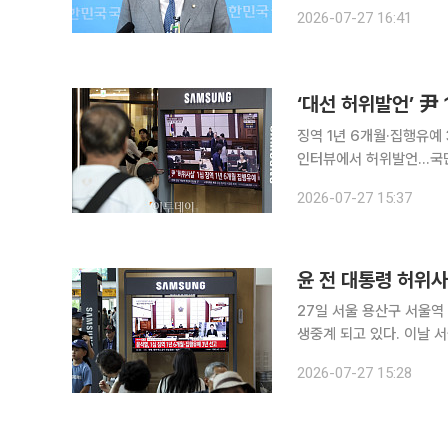
용 397억 원을 반환하라고 촉구했다. 강준현 민주당 수석대변인은
2026-07-27 16:41
견장 브리핑을 통해 "즉각
‘대선 허위발언’ 尹 
징역 1년 6개월·집행유예
인터뷰에서 허위발언...국민 의사결정에 영향” 제20대
로 재판에 넘겨진 윤석열 
2026-07-27 15:37
판결이 대법원에서 확정될
윤 전 대통령 허위사
27일 서울 용산구 서울역
생중계 되고 있다. 이날 
개월에 집행유예 3년을 선
2026-07-27 15:28
적 없다"는 취지의 허위 발