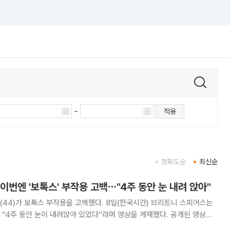
~
적용
정확도순
최신순
이번엔 '보톡스' 부작용 고백⋯"4주 동안 눈 내려 앉아"
 부작용을 고백했다. 8일(한국시간) 브리트니 스피어스는
주 동안 눈이 내려앉아 있었다”라며 영상을 게재했다. 공개된 영상에
“의사가 왼쪽 눈에 보톡스를 너무 많이 놓아서 이렇게 흘러내렸다”라며