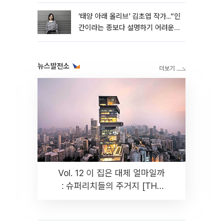
‘태양 아래 올리브’ 김초엽 작가...“인
간이라는 종보다 설명하기 어려운
한 사람을 쓰고 싶었다”[문화人터
뷰]
뉴스발전소
Vol. 12 이 집은 대체 얼마일까
: 슈퍼리치들의 주거지 [THE
RARE]