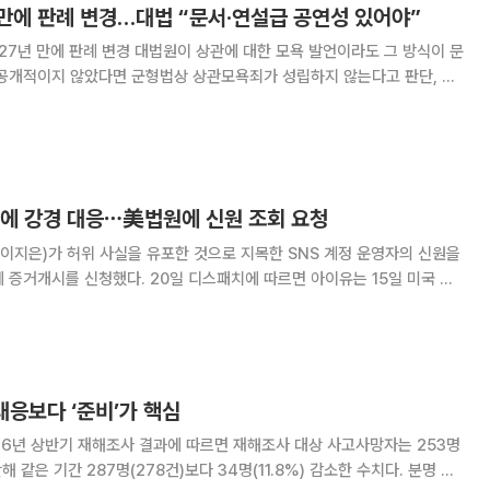
 만에 판례 변경…대법 “문서·연설급 공연성 있어야”
원이 상관에 대한 모욕 발언이라도 그 방식이 문
 공개적이지 않았다면 군형법상 상관모욕죄가 성립하지 않는다고 판단, 관
 조희대 대법원장, 주심 이흥구 대
혐의로 기소된 해군 함정 전탐장(상사)
물에 강경 대응⋯美법원에 신원 조회 요청
 이지은)가 허위 사실을 유포한 것으로 지목한 SNS 계정 운영자의 신원을
0일 디스패치에 따르면 아이유는 15일 미국 캘
타를 상대로 미국 연방법 제28편 1782조에 따른 증거개시 신청서를
중인 명예훼손 소송에 필요한 계정 이
 대응보다 ‘준비’가 핵심
26년 상반기 재해조사 결과에 따르면 재해조사 대상 사고사망자는 253명
해 같은 기간 287명(278건)보다 34명(11.8%) 감소한 수치다. 분명 의