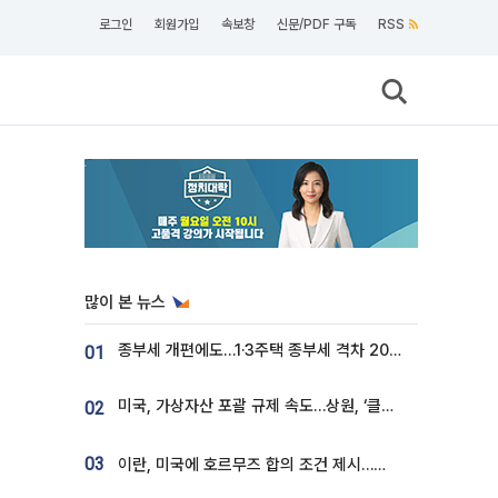
로그인
회원가입
속보창
신문/PDF 구독
RSS
많이 본 뉴스
종부세 개편에도…1·3주택 종부세 격차 2028년부터 확대
01
미국, 가상자산 포괄 규제 속도…상원, ‘클래리티법’ 9월 절차투표 추진
02
03
이란, 미국에 호르무즈 합의 조건 제시…美 “경기 아직 안 끝나” [종합]