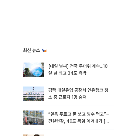
최신 뉴스
[내일 날씨] 전국 무더위 계속…10
일 낮 최고 34도 육박
평택 매일유업 공장서 연유탱크 청
소 중 근로자 1명 숨져
“얼음 두르고 물 쏘고 빙수 먹고”⋯
건설현장, 40도 폭염 이겨내기 [르
포]