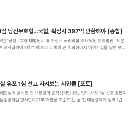
 27일 오후 국회 소통관 기자회
 국민께 사죄하고 혈세로 보전받은 397억
1심 당선무효형...국힘, 확정시 397억 반환해야 [종합]
 3년 ‘당선무효형’대법원서 형 확정시 국민의힘 397억원 반환법원 “토론·
 대통령 선거 과정에서 허위사실을 말한 혐의
전 대통령이 1심에서 징역 1년 6개월에 집행유예 3년을 선고받았다. 이번
 경우 국민의힘은 대선 때 보전받은
실 유포 1심 선고 지켜보는 시민들 [포토]
 대합실에 윤석열 전 대통령의 공직선거법 위반 혐의 사건 1심 선고 공판이
서울중앙지법 형사합의21부(재판장 조순표)는 윤 전 대통령에게 징역 1년6
고했다. 윤 전 대통령은 20대 대선 후보 시절 "건진법사 전성배씨를 만난
언을 한 혐의를 받는다. 1심