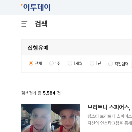
검색
전체
1주
1개월
1년
직접입력
검색결과 총
5,584
건
브리트니 스피어스, 
팝스타 브리트니 스피어스(44)가 보톡스
자신의 인스타그램을 통해 “4
서 브리트니 스피어스는 