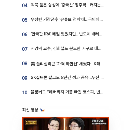
맥북 품은 삼성에 ‘중국산’ 맹추격⋯커지는 노트북 OLED 시장
04
우성빈 기장군수 ‘유튜브 정치’에…국민의힘 군의원들 집단 반발
05
‘한국판 IRA’ 베일 벗었지만…반도체·배터리 업계 “시행령이 관건”
06
서경덕 교수, 김희철도 분노한 거꾸로 태극기⋯"엉터리는 아냐, 아쉬울 뿐"
07
08
美 폴리실리콘 ‘가격 하한선’ 세웠다…K태양광 수혜 기대
SK실트론 팔고도 8년간 성과 공유…두산 인수대금 2.3조가 끝 아냐
09
블룸버그 “레버리지 거품 빠진 코스피, 변동성 최악 국면 지났을 가능성”
10
최신 영상