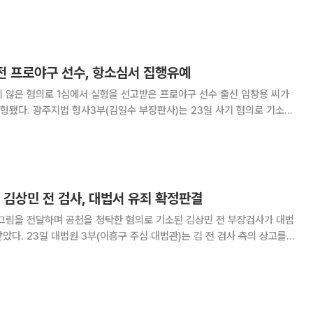
 산모 권모 씨의 항소심 선고공판을 열
 전 프로야구 선수, 항소심서 집행유예
 않은 혐의로 1심에서 실형을 선고받은 프로야구 선수 출신 임창용 씨가
3일 사기 혐의로 기소된
8개월을 선고한 원심을 파기하고 징역 8개월에 집행유예 3년을 선고했다.
사회봉사 80시간도 명령했다. 임 씨는 2019년 12월 필
 김상민 전 검사, 대법서 유죄 확정판결
 그림을 전달하며 공천을 청탁한 혐의로 기소된 김상민 전 부장검사가 대법
 전 검사 측의 상고를
인정한 원심 판결을 확정했다고 밝혔다. 김 전 검사는 부장검사
이우환 작가 그림 ‘점으로부터 No.