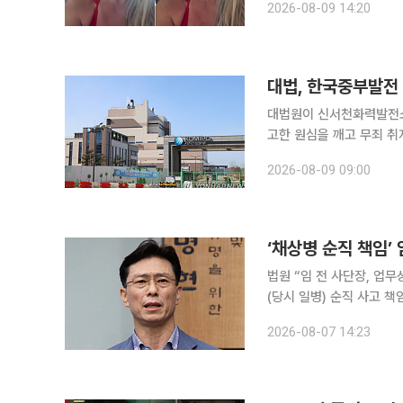
2026-08-09 14:20
“조금 전까지도 눈이 내
대법, 한국중부발전
대법원이 신서천화력발전소
고한 원심을 깨고 무죄 
안전의무조치가 없는 건설공사 발주자로 판단했다.
2026-08-09 09:00
주심 대법관)는 산업안전보
‘채상병 순직 책임’
법원 “임 전 사단장, 업무상
(당시 일병) 순직 사고 
역 3년을 선고받았다. 서울고법 형사합의4-3부(전지원·김인겸·성지용 부장판사)는 7일 업무상과실
2026-08-07 14:23
치사 혐의 등을 받는 임 