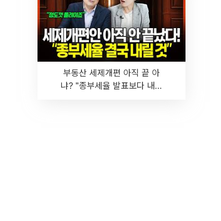
부동산 세제개편 아직 끝 아
냐? "종부세율 발표보다 내릴
것" 장기거주·양도세 전망 I 집
땅지성 I 김인만, 진미윤