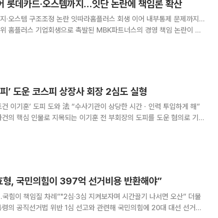
이어 롯데카드·오스템까지…잇단 논란에 책임론 확산
지·오스템 구조조정 논란 잇따라홈플러스 회생 이어 내부통제 문제까지…
 논란이 롯
 계열 운용사 직원의 내부통제 문제로까지 번지며 확산하는 모습이다. 투
과 구조조정 논란이 잇따르면서 사모펀드(PEF) 운용사
피’ 도운 코스피 상장사 회장 2심도 실형
건 이기훈’ 도피 도와 法 “수사기관이 상당한 시간ㆍ인력 투입하게 해”
사건의 핵심 인물로 지목되는 이기훈 전 부회장의 도피를 도운 혐의로 기소
서도 실형을 선고받았다. 서울고법 형사15-2부(이희준 부장
등 혐의로 기소된 이 씨의 항소심에서
효형, 국민의힘이 397억 선거비용 반환해야”
국힘이 책임질 차례”"2심·3심 지켜보자며 시간끌기 나서면 오산” 더불
령의 공직선거법 위반 1심 선고와 관련해 국민의힘에 20대 대선 선거비