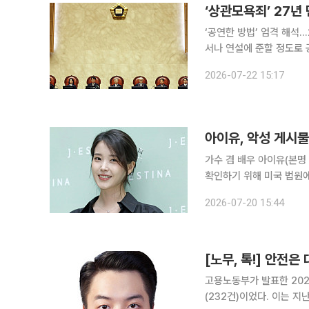
‘상관모욕죄’ 27년
‘공연한 방법’ 엄격 해석…27년 만에 판례 변경 대법
서나 연설에 준할 정도로
련 대법원 판례를 27년 만에 변경했다. 대법원 전원합의체(재판장
2026-07-22 15:17
법관)는 22일 상관모욕 
아이유, 악성 게시
가수 겸 배우 아이유(본명
확인하기 위해 미국 법원에 증거개시를 신청했다. 2
리포니아 북부연방법원에 메
2026-07-20 15:44
제출했다. 국내에서 진행 
[노무, 톡!] 안전은
고용노동부가 발표한 20
(232건)이었다. 이는 지난