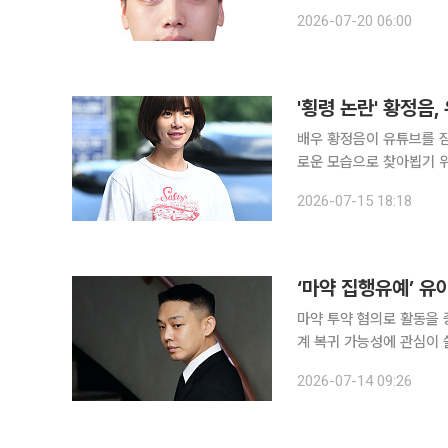
미 있는 감소세다. 그러나
2026-07-20 06:00
사고사망에 의한 중대재해
'횡령 논란' 황정음
배우 황정음이 유튜브를 잠시 중단한다. 15일 황정음은 자신의 
로운 모습으로 찾아뵙기 위해
음은 지난 5월 유튜브 채
2026-07-15 18:18
며 새 활동을 예고했으나 
‘마약 집행유예’ 유
마약 투약 혐의로 활동을 
계 복귀 가능성에 관심이 쏠리고 있다. 14일 온라인 커뮤니티와 사
아인이 전날 서울 강남구 
2026-07-14 09:26