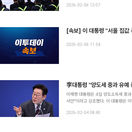
히 지원” 이재명 대통령은 6일 “남부내륙철도는 수도권에 모든 것이 집중된 ‘일극 체제’에서 벗어나
2026-02-06 12:07
사람과 지역을 잇고 기회를 연결하며 
[속보] 이 대통령 "서울 집
2026-02-06 11:54
李대통령 "양도세 중과 유예 
이재명 대통령은 4일 양도소득세 중과 
사안"이라고 강조했다. 이 대통령은 이날 자신의 엑스(x, 구 트위터)에 "부동산 투자 투기하며 또 연
장하겠지라는 부당한 기대를 가진 다
2026-02-04 08:40
다"면서 이같이 밝혔다. 해당 게시물에