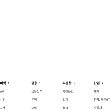
마켓
금융
부동산
산업
공시
금융정책
시장동향
재계
시황
은행
업계
전자/통신/IT
시세
보험
정책
자동차