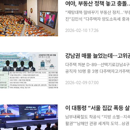
여야, 부동산 정책 놓고 충돌…
“재탕대책·말바꾸기 부동산 정치…‘부동
진“김민석 “다주택자 양도소득세 중과 유예 '확실한' 종료“ 여
산 시장 불안과 대미 관세 압박 대응을
2026-02-10 17:26
과 한미관계 신뢰 저하를 동시에 부각
다주택 처분 D-89⋯선택기로강남4구 
공직자 10명 중 3명 다주택자고가주택 거래로 이어질지 
연일 매도 압박 메시지를 내놓으면서 강
2026-02-09 07:00
반응하는 가운데, 다주택 고위공직자들
남부내륙철도 착공식 “지방 소멸⋯지속
활권”“남해안 관광 세계적 도약…상권 