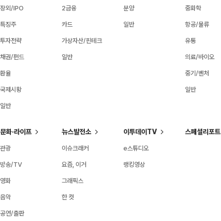
장외/IPO
2금융
분양
중화학
특징주
카드
일반
항공/물류
투자전략
가상자산/핀테크
유통
채권/펀드
일반
의료/바이오
환율
중기/벤처
국제시황
일반
일반
문화·라이프
뉴스발전소
이투데이TV
스페셜리포트
관광
이슈크래커
e스튜디오
방송/TV
요즘, 이거
랭킹영상
영화
그래픽스
음악
한 컷
공연/출판