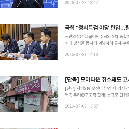
2026-07-23 13:47
국민 대토론회'에서 "전세대출이 서민들
국힘 "정치특검 야당 탄압…필
국민의힘은 더불어민주당의 2차 종합특
매매 방식을 동시에 겨냥하며 공세 수
소"라고 규정하는 한편, 이 대통령의 
2026-07-21 14:18
했다. 정점식 국민의힘 원내대표는
[단독] 모아타운 취소돼도 고
[진단] 자양2동 무산이 남긴 세 가지
왜곡 우려②구조적 한계: 소규모 단위
집값 폭등에 '공부 없는 소액 투자' 묻지마 진입 8일 본지 취재를 종합하면 자양
2026-07-08 13:57
모아타운 전 구역 해제는 서울시가 조