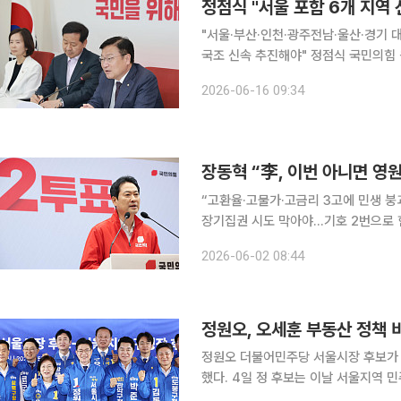
정점식 "서울 포함 6개 지
"서울·부산·인천·광주전남·울산·경기 
국조 신속 추진해야" 정점식 국민의힘 원내대표는 16일 6·3 지방선거 투표용지 부족 사태와 관련해
서울·부산·인천·광주전남·울산·경기 등
2026-06-16 09:34
원내대표는 이날 국회에서 열린 원내
장동혁 “李, 이번 아니면 영
“고환율·고물가·고금리 3고에 민생 붕
장기집권 시도 막아야…기호 2번으로 힘 모아달라” 장동혁 국민의힘 대표는
삶과 대한민국의 미래를 결정짓는 선거
2026-06-02 08:44
드시 투표해 
정원오 더불어민주당 서울시장 후보가 
했다. 4일 정 후보는 이날 서울지역 민주당 구청장 후보들과의 간담회에서 오 후보가 현 정부의 집
값•전월세 폭등 문제를 비판하는 것을