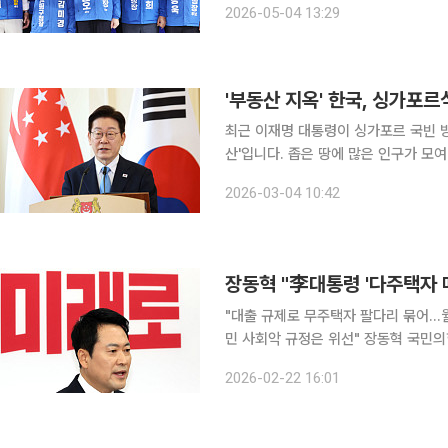
2026-05-04 13:29
말했다. 정 후보는 재개발•재건축 
'부동산 지옥' 한국, 싱가포
최근 이재명 대통령이 싱가포르 국빈 방
산'입니다. 좁은 땅에 많은 인구가 모
으로 번지지 않는 싱가포르의 비결에 
2026-03-04 10:42
장동혁 "李대통령 '다주택자 
"대출 규제로 무주택자 팔다리 묶어…월
민 사회악 규정은 위선" 장동혁 국민의힘 대표는 22일 이재명 대통령의 부동산 정책 기조를 겨냥해
"다주택자가 집을 팔면 수요와 공급이
2026-02-22 16:01
‘밥을 안 주면 식욕이 줄어든다’고 윽