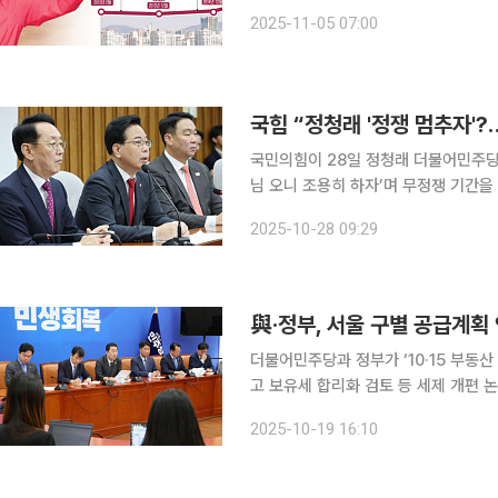
시장을 경기 부양의 핵심 수단으로 삼
2025-11-05 07:00
2013년 2월 박근혜 정부가 출범했을
국힘 “정청래 '정쟁 멈추자'?
국민의힘이 28일 정청래 더불어민주당
님 오니 조용히 하자’며 무정쟁 기간을
과 민주당이 국민의 삶을 짓밟는 폭정을 멈추면 된다”고 
2025-10-28 09:29
대책회의를 열고 "지금 국민들은 집값
더불어민주당과 정부가 ‘10·15 부동
고 보유세 합리화 검토 등 세제 개편 
기’ 비판을 잠재우고 부동산 시장 불안을 완
2025-10-19 16:10
선 가계 부담과 조세 저항을 고려해 