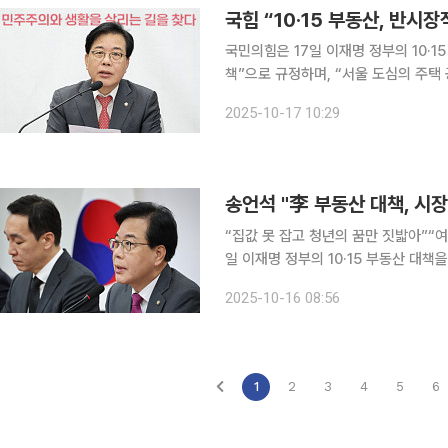
국힘 “10·15 부동산, 반시
국민의힘은 17일 이재명 정부의 10·1
책”으로 규정하며, “서울 도심의 주택
했다. 송언석 원내대표는 이날 국회에서 국감대책회의를 열고 “이재명 정부의 부동산 정책으로 국민
2025-10-17 10:29
의 절망과 혼란이 커지고 있다”며 “이
송언석 "李 부동산 대책, 시
“집값 못 잡고 청년의 꿈만 짓밟아”“여야정 4자 협의체
일 이재명 정부의 10·15 부동산 대책
며 “사실상 서울의 무주택 서민들에게 ‘서
2025-10-16 08:56
대표는 이날 오전 국회에서 열린 최고
1
2
3
4
5
6