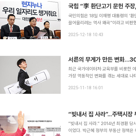
국힘 “李 환단고기 문헌 주장
국민의힘은 18일 이재명 대통령의 ‘
끌어올리려는 역사 왜곡”이라고 비판했다
변명뿐”이라며 정부 대응을 겨냥했다. 장동혁 대표는 이날 오전 최고위원회의에서 “지난 12일 이재
2025-12-18 10:43
명 대통령은 스스로 환빠(환단고기 추
서른의 무게가 만든 변화…30
최근 국가데이터처·교육부를 비롯한 여
가장 역동적인 변화를 겪는 세대로 나타
치면서 30대는 취업·관계·노후·건강이
2025-11-18 16:01
투자'·'재테크 몰입'·'결혼의 효율화'
“빚내서 집 사라.” 2014년 최경환 당시 경제부총리가 내놓은 부동산 대책을 두고 시장이 붙인 별명
이었다. 박근혜 정부의 부동산 정책은 