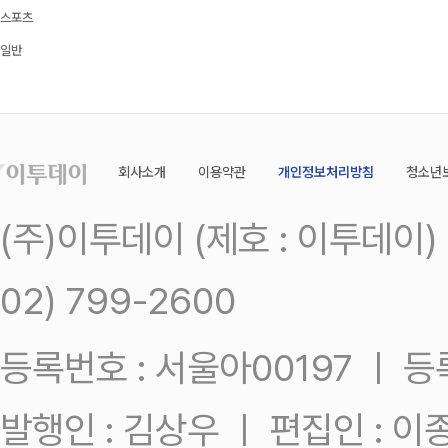
스포츠
일반
회사소개
이용약관
개인정보처리방침
청소년
(주)이투데이 (제호 : 이투데이
02) 799-2600
등록번호 : 서울아00197 ㅣ 등록일
발행인 : 김상우 ㅣ 편집인 : 