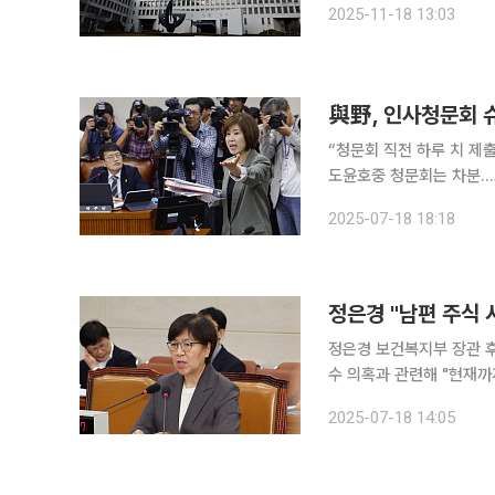
2025-11-18 13:03
공정거래에 관한 법률 위반
“청문회 직전 하루 치 제
도윤호중 청문회는 차분…고성 없어 여야는 이재명 정부 초대 장관 후
회 슈퍼위크 마지막 날까지
2025-07-18 18:18
정은경 "남편 주식
정은경 보건복지부 장관 후
수 의혹과 관련해 "현재까
정 후보자는 이날 국회 
2025-07-18 14:05
이 답했다. 정 