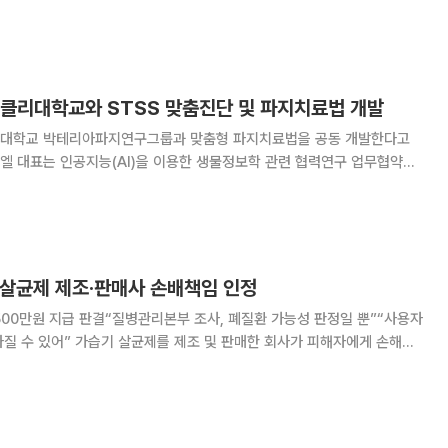
에서 담합한 혐의로 재판에 넘겨진 제약사들이 항소심에서도 “부당 행위는
했다. 비슷한 혐의로 재판에 넘겨진 한국백신이
버클리대학교와 STSS 맞춤진단 및 파지치료법 개발
리대학교 박테리아파지연구그룹과 맞춤형 파지치료법을 공동 개발한다고
교수팀 및 미국 UC 버클리대학교 바이러스엔지니어링그룹 연구책임자 이
리오파지를 이용해 일본에서 급증하는 연쇄상구균독성쇼크
기살균제 제조‧판매사 손배책임 인정
500만원 지급 판결“질병관리본부 조사, 폐질환 가능성 판정일 뿐”“사용자
 판매한 회사가 피해자에게 손해를
판단이 나왔다. 가습기 살균제 사용자가 그 제조‧판매업자를 상대로 손해배
상을 구한 민사소송 중 첫 상고심 판결이다. 대법원 1부(주