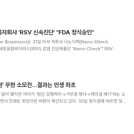
항암제 개발을 가속화하고 바이러스 벡터 기반 면역치료제로 연구 분야를 확대
손호선 박사는 서울대학교에서 학사와 석사를 마치고 발
美자회사 'RSV 신속진단' "FDA 정식승인"
n Biosensor)는 31일 미국 자회사 나노디텍(Nano-Ditech
기세포융합바이러스(RSV) 감염 진단제품인 ‘Nano-Check™ RSV
인(510(k))과 CLIA-Waiver 인증을 획득했다고 밝혔다. Nano-
기침, 재채기
' 무한 소모전…결과는 민생 좌초
두 달이 됐지만 여야가 ‘법안 강행처리→거부권 행사→재의결·폐기’라는 소
 뒷전이란 비판이 확산되고 있다. 30일 정치권에 따르면 정부
등 야당이 단독 처리한 방송4법(방송법·방송문화진흥회법·한국교육방송공
정안)에 대해 재의요구권(거부권) 건의 방침을