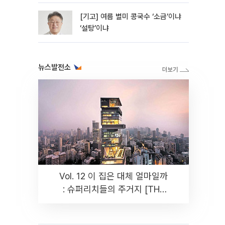
[기고] 여름 별미 콩국수 ‘소금’이냐
‘설탕’이냐
뉴스발전소
Vol. 12 이 집은 대체 얼마일까
: 슈퍼리치들의 주거지 [THE
RARE]