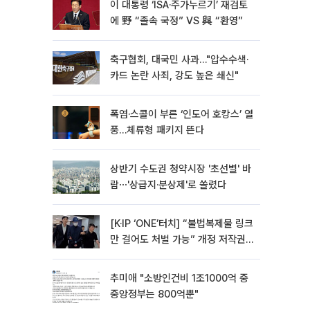
이 대통령 ‘ISA·주가누르기’ 재검토
에 野 “졸속 국정” VS 與 “환영”
축구협회, 대국민 사과…"압수수색·
카드 논란 사죄, 강도 높은 쇄신"
폭염·스콜이 부른 ‘인도어 호캉스’ 열
풍…체류형 패키지 뜬다
상반기 수도권 청약시장 '초선별' 바
람⋯'상급지·분상제'로 쏠렸다
[K·IP ‘ONE’터치] “불법복제물 링크
만 걸어도 처벌 가능” 개정 저작권
법 어떻게 바뀌었나
추미애 "소방인건비 1조1000억 중
중앙정부는 800억뿐"