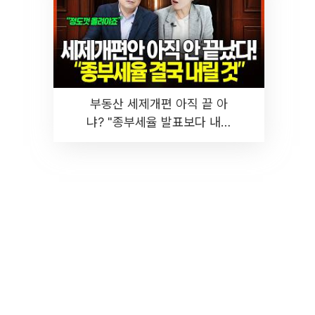
부동산 세제개편 아직 끝 아
냐? "종부세율 발표보다 내릴
것" 장기거주·양도세 전망 I 집
땅지성 I 김인만, 진미윤