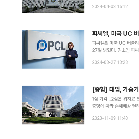
경부암 등 백신 입찰과정
2024-04-03 15:12
없었다”는 주장을 되풀이
피씨엘, 미국 UC 
피씨엘은 미국 UC 버클
27일 밝혔다. 김소연 피씨엘 대표는 인공지능(AI)을 이용한 생물정보학 관련 협력연구 업무협약을
맺은 동국대학교 장원희 
2024-03-27 13:23
승욱 교수팀과 함께 박테
[종합] 대법, 가습
1심 기각…2심은 위자료 
증명에 따라 손해배상 달라질 수 있어” 가습기 살균제를 제조 및
배상해야 한다는 대법원 
2023-11-09 11:43