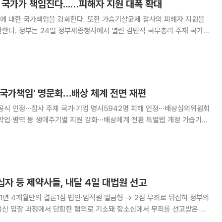
 국가가 책임진다...…피해자 지원 대폭 확대
에 대한 국가책임을 강화한다. 또한 가습기살균제 참사의 피해자 지원을
국무총리 주재 국가정
 담은 '가습기살균제 참사 피해자 종합지원대책'을 확정했다. 이번 대책
참사'로 명확히 규정하고, 행정적 피해구제 체
'국가책임' 명문화…배상 체계 전면 재편
 공식 인정⋯참사 주체 국가·기업 명시5942명 피해 인정⋯배상심의위원회
학업·병역 등 생애주기별 지원 강화⋯배상체계 전환 특별법 개정 가습기살
체계가 기존 행정적 피해구제 방식에서 국가 책임에 기반한 손해배상 체계로
 국가 책임을 공식 인정한 데 따른 후속 조치
녹십자 등 제약사들, 내달 4일 대법원 선고
년 4개월만의 결론1심 법인·임직원 벌금형 → 2심 무죄로 뒤집혀 정부의
백신 입찰 과정에서 담합한 혐의로 기소돼 항소심에서 무죄를 선고받은 제
 18일 법조계에 따르면 대법원 2부는 독점규제 및