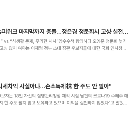
 혐의로 기소된 녹십자·유한양행·
與野, 인사청문회 슈퍼위크 마지막까지 충돌…정은경 청문회서 고성·설전 [종합]
출” vs “사생활 문제, 무리한 처사”압수수색 항의하다 오영준 청문회 늦기
보자들에 대한 국회 인사청문
 거세게 충돌했다. 특히 정은경 보건복지부 장관 후보자에 대한 청문회
자료 제출 문제를 놓고 여야는 고성을 주고받으며 공방을 벌였다. 국
 시세차익 사실아냐…손소독제株 한 주도 안 팔아"
보자는 18일 자신의 질병관리청장 재직 시절 남편의 코로나19 수혜주 매
지 한 주도 팔지 않고 보유하고 있으며 이익을 실현하지 않았다"고 말했다.
보건복지위원회 인사청문회에서 서명옥 국민의힘 의원의 관련 질의에 이같
후보자는 코로나19 국면에서 질병관리본부장·질병관