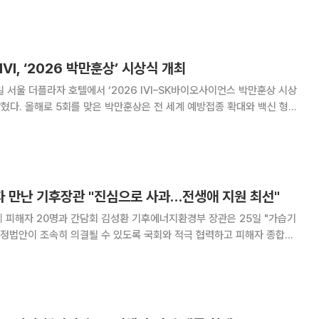
감염병, 기후변화, 의료 불평등 등 국
I, ‘2026 박만훈상’ 시상식 개최
 서울 더플라자 호텔에서 ‘2026 IVI–SK바이오사이언스 박만훈상 시상
종 확대와 백신 형평
기관을 선정하는 상이다. 올해는 미국 에모리대학교 월터 A. 오렌스타인
산기업 네트워크(DCVMN)가 공동
 만난 기후장관 "진심으로 사과…전생애 지원 최선"
 김성환 기후에너지환경부 장관은 25일 "가습기
정법안이 조속히 의결될 수 있도록 국회와 적극 협력하고 피해자 종합지
지원이 충실히 이뤄지도록 최선을 다하겠다"고 말했다. 김 장관은 이
살균제 피해자 소통공간에서 가진 관련 피해자 간담회