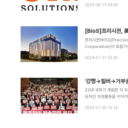
‘SUV-MAP’을 통한 
2024-08-19 09:43
할 방침이다. 
[BioS]프리시젼, 
프리시젼바이오(Precisio
Corporation)이 호흡
Test’의 미국 FDA 정식승
2024-07-31 09:43
Check™ RSV Test는 
'강행→필버→거부권
22대 국회가 개원한 지 
모적인 의정활동을 이어가면서 민생은
와 여당은 더불어민주당 
2024-07-30 16:18
사법·방송통신위원회법 개