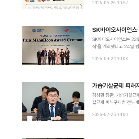
2026-05-26 10:52
해 마련됐다. 캠프에서는 
SK바이오사이언스·IV
SK바이오사이언스는 23일
식’을 개최했다고 24일 밝혔다. 올해로 5회를 맞은 박만훈상은 전 세계 예방접
성 증진에 기여한 개인과 
2026-04-24 10:08
교수와 개발도상국 백신생
가습기살균제 피해자
김성환 장관, 가습기살균제 피해자 20명과 간담회
살균제 피해구제법 전부개
원대책에 따라 피해자 전생애 
2026-02-25 14:00
날 서울 제분빌딩 가습기