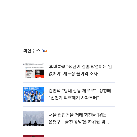
최신 뉴스
李대통령 “청년이 결혼 망설이는 일
없어야...제도상 불이익 조사”
김민석 “당내 갈등 제로로”…정청래
“신천지 의혹제기 사과부터”
서울 집합건물 거래 회전율 1위는
은평구⋯'금천·강남'은 하위권 맴돌
아