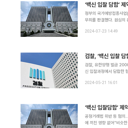
‘백신 입찰 담합’ 
정부의 국가예방접종사업(N
무죄를 판결했다. 원심의 유죄 판결을 뒤집은 것
판사)는 에스케이디커버리,
2024-07-23 14:49
개 제약사의 독점규제 및 
검찰, ‘백신 입찰 
검찰, 유한양행 벌금 2000
신 입찰과정에서 담합한 혐
일 서울고등법원 형사3부
2024-05-21 16:01
반 및 입찰방해 혐의 항소
‘백신 입찰담합’ 제
공정거래법 위반 등 혐의
에 끼친 영향 없어”비슷한 혐의