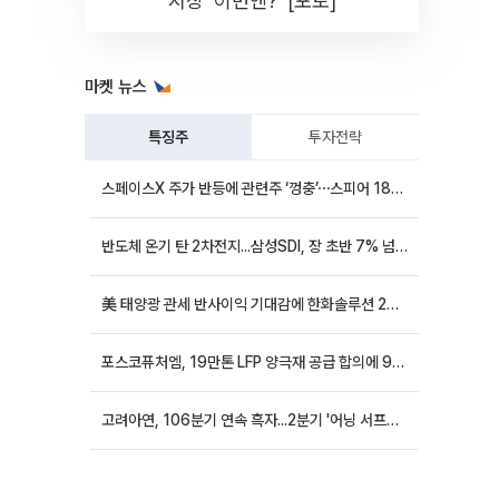
시장 '이번엔?' [포토]
마켓 뉴스
특징주
투자전략
스페이스X 주가 반등에 관련주 ‘껑충’⋯스피어 18%ㆍ에이치브이엠 12%↑
반도체 온기 탄 2차전지...삼성SDI, 장 초반 7% 넘게 껑충
美 태양광 관세 반사이익 기대감에 한화솔루션 20%대·OCI홀딩스 14%대 급등
포스코퓨처엠, 19만톤 LFP 양극재 공급 합의에 9%대 강세
고려아연, 106분기 연속 흑자...2분기 '어닝 서프라이즈'에 장 초반 12%대 강세