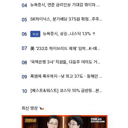
뉴욕증시, 연준 금리인상 기대감 꺾이자 상승...S&P500 사상 최고치 [종합]
04
SK하이닉스, 분기배당 375원 확정…주주환원책 9월로 앞당겨 발표
05
뉴욕증시, 상승...나스닥 1.3% ↑
06
속보
07
美 ‘232조 하이브리드 제재’ 임박…K-태양광, 불확실성 털고 날개 다나
'국책은행 3사' 직원들, 다음주 여의도 거리 나서는 까닭은
08
폭염에 폭우까지⋯낮 최고 37도ㆍ동해안 강한 비 [날씨]
09
[베스트&워스트] 코스닥 10% 급반등…본느, 최대주주 변경 기대에 270% 폭등
10
최신 영상