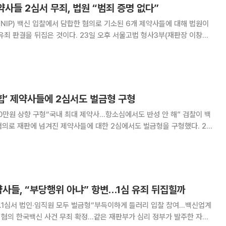
제약사들 2심서 무죄, 법원 “범죄 증명 없다”
IP) 백신 입찰에서 담합한 혐의로 기소된 6개 제약사들에 대해 법원이
이다. 23일 오후 서울고법 형사3부(재판장 이창형
 보령바이오파마, 녹십자, 유한양행, 광동제약, 글락소스미스클라인 등 6
공정거래에 관한 법률 위반 혐의 선고기일
담합’ 제약사들에 2심서도 벌금형 구형
만원 상향 구형“국내 최대 제약사…항소심에서도 반성 안 해” 검찰이 백
의로 재판에 넘겨진 제약사들에 대한 2심에서도 벌금형을 구형했다. 21
(이창형 부장판사) 심리로 열린 6개 제약사와 임직원들의 공정거래법 위
심 결심공판에서 검찰은 “경성담합은 그 자체
약사들, “부당행위 아냐” 항변…1심 유죄 뒤집힐까
…1심서 법인‧임직원 모두 벌금형“부득이하게 들러리 입찰 참여…백신업계
 한국백신 사건 무죄 확정…같은 재판부가 심리 정부가 발주한 자궁