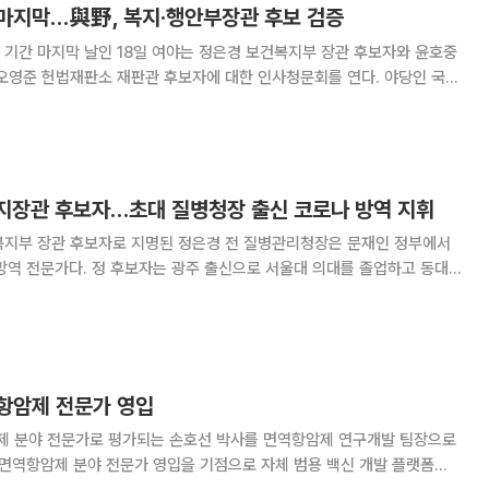
마지막…與野, 복지·행안부장관 후보 검증
기간 마지막 날인 18일 여야는 정은경 보건복지부 장관 후보자와 윤호중
영준 헌법재판소 재판관 후보자에 대한 인사청문회를 연다. 야당인 국민
관리본부장·청장으로 재직하며 코로나19 방역을 지휘할 당시 배우자가 코
한 사실을 집중적으로 추궁할 전망이다. 이어
복지장관 후보자…초대 질병청장 출신 코로나 방역 지휘
복지부 장관 후보자로 지명된 정은경 전 질병관리청장은 문재인 정부에서
신으로 서울대 의대를 졸업하고 동대학
 1995년 질병청 전신인 국립보건원에 입사해 전
 질병정책과장, 질병관리본부 질병예방센터장
항암제 전문가 영입
 분야 전문가로 평가되는 손호선 박사를 면역항암제 연구개발 팀장으로