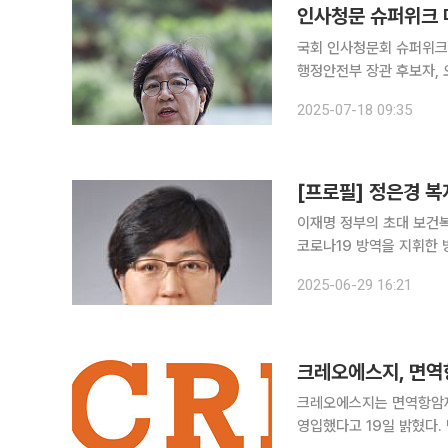
인사청문 슈퍼위크 
국회 인사청문회 슈퍼위크 
행정안전부 장관 후보자, 오
의힘은 정 후보자가 질병
2025-07-18 09:35
로나19 관련 주식을 보유
[프로필] 정은경 
이재명 정부의 초대 보건
코로나19 방역을 지휘한 방역 전문가다. 정 후보자는 광주 출
원에서 보건학 석사, 예방의학 박사 학위를 받았다.
2025-06-29 16:21
염병정보관리과장, 복지부
크레오에스지, 면역
크레오에스지는 면역항암제
영입했다고 19일 밝혔다. 면역항암제 분야 전문가 영입을 기점으로 자체 범용 백신 개발 플랫폼