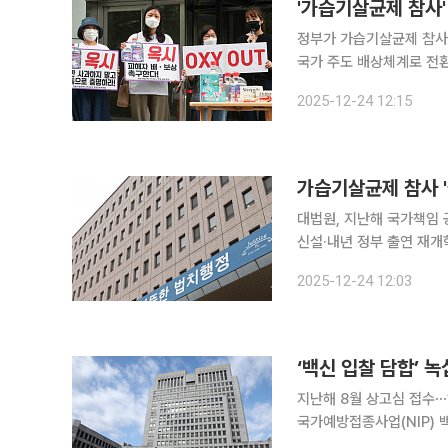
'가습기살균제 참사'
정부가 가습기살균제 참사
국가 주도 배상체계로 전환한다. 정부는 24일 정부세종청사에서 열린 김민석 
책조정회의에서 이런 내용을
2025-12-24 12:15
은 가습기살균제 사건을 '
가습기살균제 참사 
대법원, 지난해 국가책임
신설·내년 정부 출연 재개
균제 참사 피해자 보상 
2025-12-24 12:03
전환된다. 지난해 대법원이
‘백신 입찰 담합’ 
지난해 8월 상고심 접수⋯1
국가예방접종사업(NIP) 
약사들에 대한 대법원 판단이 다음 달 4일 나온다.