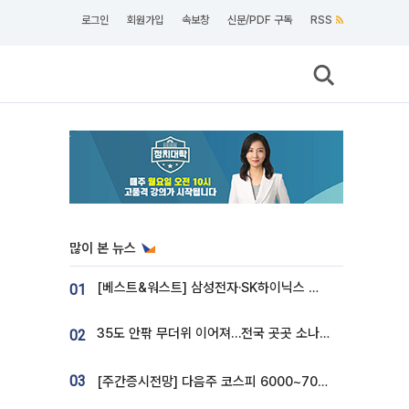
로그인
회원가입
속보창
신문/PDF 구독
RSS
많이 본 뉴스
[베스트&워스트] 삼성전자·SK하이닉스 밀린 한 주…상상인증권은 85% 급등
01
35도 안팎 무더위 이어져…전국 곳곳 소나기 [오늘 날씨]
02
03
[주간증시전망] 다음주 코스피 6000~7000⋯“外人 수급은 정책이 변수”