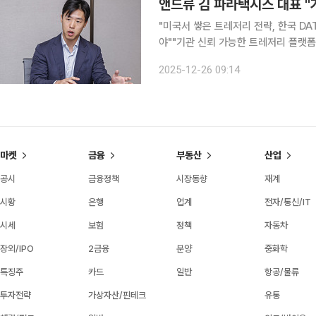
앤드류 김 파라택시스 대표 "
"미국서 쌓은 트레저리 전략, 한국 D
야""기관 신뢰 가능한 트레저리 플랫폼 구축 목표" 파라택시스홀딩스가 미
자산 전략을 파라택시스코리아와 파라
2025-12-26 09:14
시장에서 쌓은 노하우를 파라택시스E
마켓
금융
부동산
산업
공시
금융정책
시장동향
재계
시황
은행
업계
전자/통신/IT
시세
보험
정책
자동차
장외/IPO
2금융
분양
중화학
특징주
카드
일반
항공/물류
투자전략
가상자산/핀테크
유통