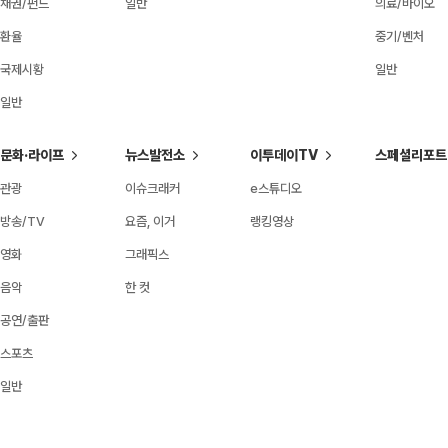
채권/펀드
일반
의료/바이오
환율
중기/벤처
국제시황
일반
일반
문화·라이프
뉴스발전소
이투데이TV
스페셜리포트
관광
이슈크래커
e스튜디오
방송/TV
요즘, 이거
랭킹영상
영화
그래픽스
음악
한 컷
공연/출판
스포츠
일반