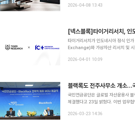
(SPOON)과의 협업 체계를 더욱 공고
2026-04-08 13:43
기획은 특히 디지털 전환과 인공지능(A
[넥스블록]타이거리서치, 인도
타이거리서치가 인도네시아 정식 인가 가상자
Exchange)와 가상자산 리서치 및
타이거리서치는 1일 ICEx와 아시아 
2026-04-01 10:09
지식 공유 활동을 포함한 협력 방안을
블랙록도 전주사무소 개소…
국민연금공단은 글로벌 자산운용사 블
체결했다고 23일 밝혔다. 이번 업무협약은 국민연금이 13일 알리안츠 글로벌 인베스터스와 맺은 전
략적 제휴처럼 개별 자산군에 한정하지 
2026-03-23 14:36
너십을 확장한 사례다. 이로써 국민연