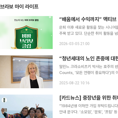
브라보 마이 라이프
“배움에서 수익까지” 액티브
은퇴 이후 새로운 활동을 찾는 시니어
주목 받고 있다. 단순한 취미 활동을 
다는 분석이다. 시니어 매체 브라보 마이 라이프는 중장년층을 대상으로 한 커뮤니티 프로그램 ‘비
2026-03-05 21:00
바 브라보 클럽’을 새롭게 선보인다. 
“청년세대의 노인 존중에 대한
말린느 크라소비츠키 박사는 호주의 반 
Counts, ‘모든 연령이 중요하다’)
트로 활약한 인물이다. 20일 개최된 
2025-08-22 10:16
뷰에서 연령주의(ageism)를 “우리 
[카드뉴스] 중장년을 위한 취
“1984년생 이하만 가입 부탁드립니다.” 취미 모임 플랫폼에서 심심찮게 볼 수 있는 가입 나
안내 문구다. ‘소모임’, ‘문토’, ‘프립