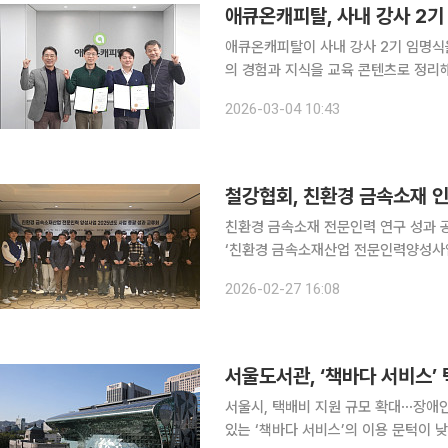
애큐온캐피탈, 사내 강사 2기
애큐온캐피탈이 사내 강사 2기 임명식을 열었다고 4일 밝혔
의 경험과 지식을 교육 콘텐츠로 정리
실무 노하우를 현장 강의와 온라인 학습 형태로 제공하고 있
2026-03-04 10:43
로 구성된다. Credit Communicat
철강협회, 친환경 금속소재 
친환경 금속소재 전문인력 연구 성과 공유산학 멘토링도 진
‘친환경 금속소재산업 전문인력양성사업 총괄
가 지원하고 한국철강협회가 주관한 
2026-02-27 16:08
서울도서관, ‘책바다 서비스’
서울시, 택배비 지원 규모 확대⋯장애인은 전액 무료로 이
있는 ‘책바다 서비스’의 이용 문턱이