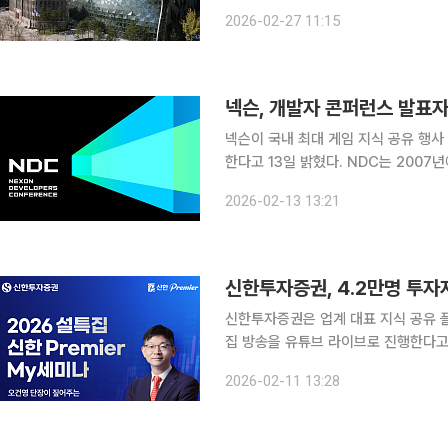
원하는 도서를 편리하고 저렴하게 빌려볼 수 있게 할 계획이
2026-02-27 11:15
대차 시스템인 '책바다 서비스'의 이용
넥슨, 개발자 콘퍼런스 발표자
넥슨이 국내 최대 게임 지식 공유 행사
한다고 13일 밝혔다. NDC는 2007년에 시작돼 매년 기술 트렌드와 업계 노하우를 공유하며 게임
업계 종사자와 일반 관람객들에게 정보 교류와 
2026-02-13 13:21
라인으로 다시 열린 NDC에는 3일간
신한투자증권은 업계 대표 지식 공유 플
집 방송을 유튜브 라이브로 진행한다고 11일 밝혔다. 신한Premier 
멤버십 서비스인 ‘신한Premier M
2026-02-11 13:28
산관리 콘텐츠다. 그동안 77회에 걸쳐 