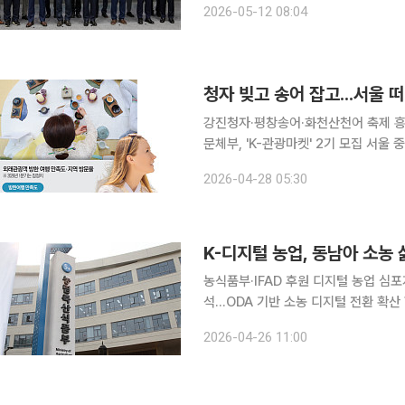
2026-05-12 08:04
문지식 공유와 협력 강화를 위한 업무협
강진청자·평창송어·화천산천어 축제 흥
문체부, 'K-관광마켓' 2기 모집 서울 중심으로 집중됐던 관광 구조가 점차 변화 조짐을 보이고 있다.
지역 축제와 전통시장 등 관광 콘텐츠가
2026-04-28 05:30
K-디지털 농업, 동남아 소농
농식품부·IFAD 후원 디지털 농업 심
석…ODA 기반 소농 디지털 전환 확산 한국형 디지털 농업 협력이 동남아시아 소농의 생산성 향상과
소득 증대로 이어지고 있다. 모바일 애
2026-04-26 11:00
장에 접목해 소농 중심의 포용적 전환