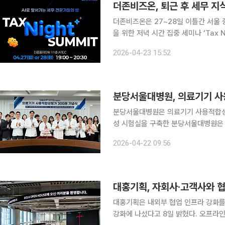
더존비즈온, 퇴근 후 세무 지식 
더존비즈온은 27~28일 이틀간 서울 
을 위한 저녁 시간 집중 세미나 ‘Tax Night 
로 앞서가는 세무 전문가들의 밤’이라
2026-04-23 15:52
가 어려웠던 세무사, 회계사 및 실무자
분당서울대병원, 의료기기 사
분당서울대병원은 의료기기 사용적합성평
성 시험실을 구축한 분당서울대병원은 2022년 5
평가는 실제와 유사한 환경에서 사용자
2026-04-22 09:56
견하고 개선하는 평가 절차다. 의료기
대홍기획, 자회사·고객사와 협
대홍기획은 내외부 협업 인프라 강화를
강화에 나섰다고 8일 밝혔다. 오프라인 협업 공간을 통해 디지털·미디어 전문 자회사 스푼