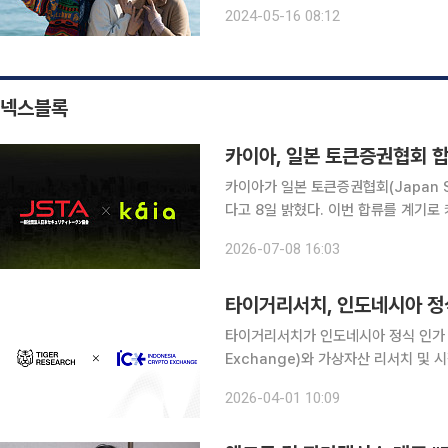
럼 중장년은 어디에서 취향을 공유할 수 있
2024-05-16 08:12
5060
넥스블록
카이아, 일본 토큰증권협회 
카이아가 일본 토큰증권협회(Japan Sec
다고 8일 밝혔다. 이번 합류를 계기로 카이아는 일본 현지 기관과의 협력을 확대하고 실물연계자산
(RWA)·토큰증권 시장 진출에 속도를 낼 계획이다. JSTA는 일본 토큰증권
2026-07-08 16:03
이 참여하는 업계 협회다. 미쓰이부동산
타이거리서치, 인도네시아 정식
타이거리서치가 인도네시아 정식 인가 가상자
Exchange)와 가상자산 리서치 및
타이거리서치는 1일 ICEx와 아시아 
2026-04-01 10:09
지식 공유 활동을 포함한 협력 방안을