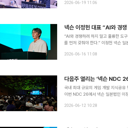
2026-06-19 11:06
한 대한민국 대표단이 17일부터 18일
넥슨 이정헌 대표 “AI와 경
“AI와 경쟁하려 하지 말고 훌륭한 
를 먼저 갖춰야 한다.” 이정헌 넥슨 일본법인 대표가 16일 개최된 국내 최대 게임 산업 지식 공유 행
사 2026년 ‘넥슨 개발자 콘퍼런스(N
2026-06-16 11:08
을 제로에 가깝게 낮추는 창작과 연산
다음주 열리는 ‘넥슨 NDC 2
국내 최대 규모의 게임 개발 지식공유 행사
이번 NDC 26에서 넥슨 일본법인 이
아트&사운드, 프로덕션 등 게임 개발과
2026-06-12 10:28
(IP), 블록체인 트렌드, 글로벌 사례까