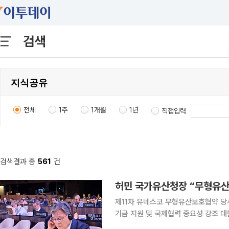
검색
전체
1주
1개월
1년
직접입력
검색결과 총
561
건
허민 국가유산청장 “무형유산 
제11차 유네스코 무형유산보호협약 당
기금 지원 및 국제협력 중요성 강조 대한민국 대표단이 프랑스 파리에서 열린 유네스코 총회에 참석
해 무형유산 보호를 위한 국제사회와의 협력 강화 의지를