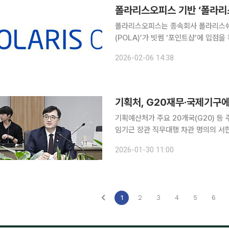
폴라리스오피스 기반 ‘폴라리스
폴라리스오피스는 종속회사 폴라리스쉐
(POLA)’가 빗썸 ‘포인트샵’에 입점을 확정했다고 6일 밝혔
한 포인트를 활용해 폴라리스쉐어 생태
2026-02-06 14:38
이번 포인트샵 입점은 폴라리스오피스가 
기획처, G20재무·국제기구
기획예산처가 주요 20개국(G20) 등
임기근 장관 직무대행 차관 명의의 서한을 발송했다. 기획처는 30일 "임
양경제협력체(APEC) 등에 속한 주요
2026-01-30 11:00
(OECD) 등 국제기구에 협력 의사를
1
2
3
4
5
6