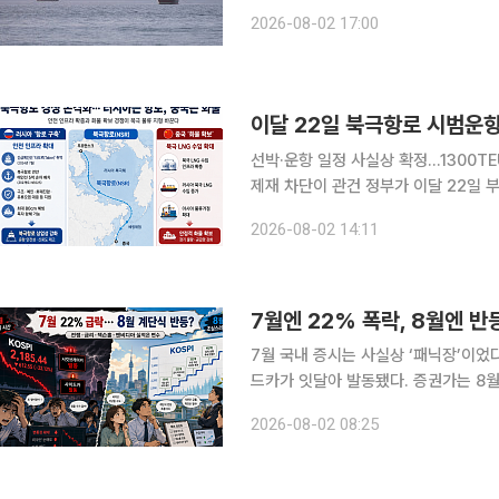
하기로 했다. 산업통상부에 따르면 김정관 산업부 장관은 이날 프랑크푸르트 현지에서 화상으로 '중
2026-08-02 17:00
동 전쟁 실물경제 긴급 점검 회의'를 
이달 22일 북극항로 시범운
선박·운항 일정 사실상 확정…1300T
제재 차단이 관건 정부가 이달 22일 부산항 출항을 목표로 북극항로 시범운항에 나설 예정인 가운
데 선박과 운항 일정, 화물 모집 등 
2026-08-02 14:11
러시아 제재 문제가 마지막 변수로 떠올
7월엔 22% 폭락, 8월엔 
7월 국내 증시는 사실상 ‘패닉장’이었
드카가 잇달아 발동됐다. 증권가는 8
전쟁과 금리, 미국 빅테크 실적 등 변수가 남
2026-08-02 08:25
소에 따르면 7월 한 달 코스피는 22.1