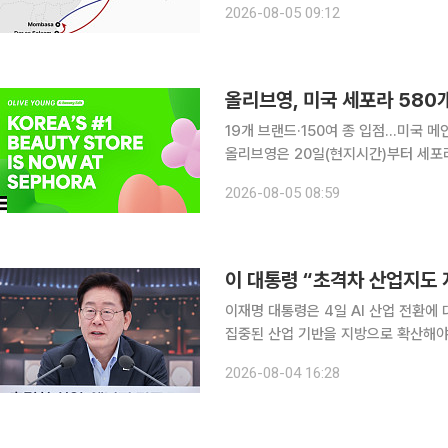
2026-08-05 09:12
브로 활용해 탄자니아 다르에스살람과
올리브영, 미국 세포라 580
19개 브랜드·150여 종 입점…미국 
올리브영은 20일(현지시간)부터 세포라
티에딧(OLIVE YOUNG K-Beauty Edit)'
2026-08-05 08:59
세포라가 지난 1월 체결한 파트너십의
이 대통령 “초격차 산업지도 
이재명 대통령은 4일 AI 산업 전환에
집중된 산업 기반을 지방으로 확산해야
대한 의존을 낮추는 방향으로 재편하라고 지시했다. 이 대통령은 이날 
2026-08-04 16:28
에너지부·기상청·원자력안전위원회 업무