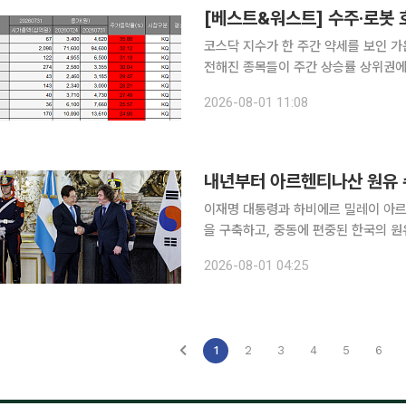
코스닥 지수가 한 주간 약세를 보인 가
전해진 종목들이 주간 상승률 상위권에 올랐다. 1일 한국거래소에 따르면 이번 
주(24일) 대비 28.46p(3.80%) 내린 719.76에 
2026-08-01 11:08
아이크래프트다. 아이크래프트는 34
내년부터 아르헨티나산 원유 
이재명 대통령과 하비에르 밀레이 아르
을 구축하고, 중동에 편중된 한국의 원유 도입선을
을 최종 타결하고 한·메르코수르 무역
2026-08-01 04:25
협력에 기업 투자와 시장 진출을 뒷받
1
2
3
4
5
6