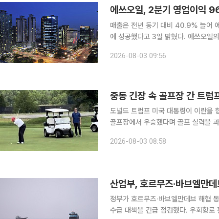
에쓰오일, 2분기 영업이익 9
매출은 전년 동기 대비 40.9% 늘어 에쓰오일은 정제마진 개선, 윤활기유 호조 영향으로 흑자 전환
에 성공했다고 3일 밝혔다. 에쓰오일의 올 2분기 연결 기준 매출액은 11조3435억원, 영업이익
9650억원, 순이익은 5146억원을 
2026-08-03 09:56
며, 영업이익과 순이익은 흑자 전환에 
중동 긴장 속 골프장 간 트럼
도널드 트럼프 미국 대통령이 이란을 
골프장에서 우승했다며 골프 실력을 과시했다. 트럼프 대통령은 2일(현지시간) 
통해 “베드민스터 클럽 챔피언십 우승을
2026-08-03 08:58
량의 동영상을 공개했다
산업부, 호르무즈·바브엘만데
정부가 호르무즈·바브엘만데브 해협 동
수급 대책을 긴급 점검했다. 우회항로 