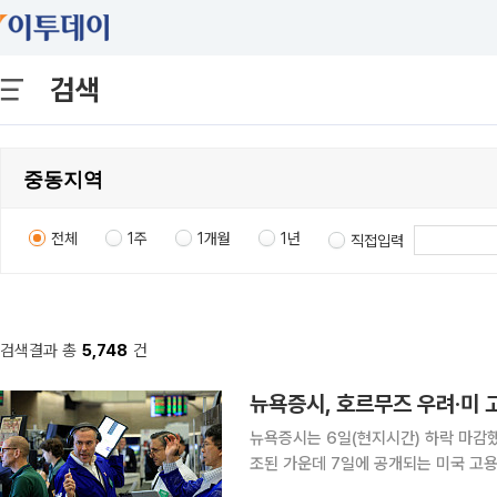
검색
전체
1주
1개월
1년
직접입력
검색결과 총
5,748
건
뉴욕증시는 6일(현지시간) 하락 마감
조된 가운데 7일에 공개되는 미국 고용보
권거래소(NYSE)에서 다우존스30산업