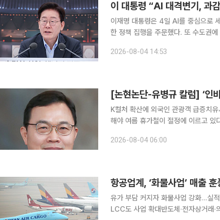
이재명 대통령은 4일 AI를 중심으로 
한 정책 집행을 주문했다. 또 수도권에
새로운 성장 동력으로 육성해야 한다고 강조했다. 이 대통령은 이날 산업통
2026-08-04 14:53
너지부·기상청·원자력안전위원회 업무
[논현논단-유병규 칼럼] ‘인
K컬처 확산에 외국인 관광객 급증치유
해야 여름 휴가철이 절정에 이르고 있다. 해외 관광이 급증하는 시기다. 다행스럽게도 요즘에는 외
국인들의 국내 관광자 수도 크게 늘고 있
2026-08-04 06:00
대를 기록했고, 상반기 누적으로 처음 
항공업계, ‘화물사업’ 매출 
유가 부담 커지자 화물사업 강화…실적
LCC도 사업 확대반도체·전자상거래·의약품 수요