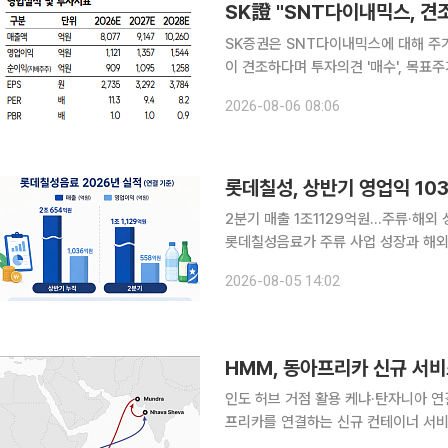
SK證 "SNT다이내믹스, 견
SK증권은 SNT다이내믹스에 대해 주
이 견조하다며 투자의견 '매수', 목표주가 7
권 연구원은 "SNT다이내믹스의 상반
2026-08-06 08:06
며 영업이익도 385억원을 기록하며 
롯데칠성, 상반기 영업익 10
2분기 매출 1조1129억원…주류·해외 
롯데칠성음료가 주류 사업 성장과 해외 
데칠성음료는 올해 상반기 연결 기준 매
2026-08-05 14:02
혔다. 지난해 같은 기간보다 각각 3.4%
HMM, 동아프리카 신규 서
인도 허브 거점 활용 케냐·탄자니아 연결허브앤스포크 
프리카를 연결하는 신규 컨테이너 서비스 'GI
아프리카 물류 네트워크 확대에 나선다고 5일 밝혔다. GIA 서비스는