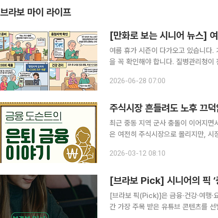
브라보 마이 라이프
[만화로 보는 시니어 뉴스]
여름 휴가 시즌이 다가오고 있습니다.
을 꼭 확인해야 합니다. ​질병관리청이 전 세계 감염병 유행 상황을 평가해 다음달 1일부터 적용되는
‘2026년 3분기 중점검역관리지역’으
2026-06-28 07:00
률이 높고 전염력이 강한 에볼라바이러스
주식시장 흔들려도 노후 끄덕없
최근 중동 지역 군사 충돌이 이어지면
은 여전히 주식시장으로 몰리지만, 시장
확실성이 커질수록 은퇴 이후 자산 관
2026-03-12 08:10
때는 투자 손실을 만회할 시간이 있지만
[브라보 Pick] 시니어의 픽
[브라보 픽(Pick)]은 금융·건강·여행
간 가장 주목 받은 유튜브 콘텐츠를 