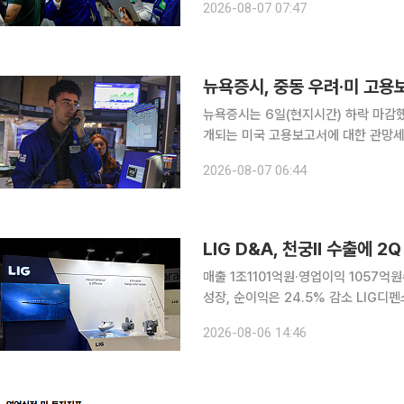
2026-08-07 07:47
5만3885.10에 마무리했다. S&P50
뉴욕증시, 중동 우려·미 고용
뉴욕증시는 6일(현지시간) 하락 마감했
개되는 미국 고용보고서에 대한 관망세가 짙어진 영향
다우존스30산업평균지수는 전 거래일 대비
2026-08-07 06:44
리했다. S&P500지수는 13.59포인트(
LIG D&A, 천궁Ⅱ 수출에 2
매출 1조1101억원·영업이익 1057
성장, 순이익은 24.5% 감소 LIG디펜스앤에어로스페이스(LIG D&A)가 천궁Ⅱ 수출과 국내 양산 사
업 확대에 힘입어 올해 2분기 매출과 영업이익을 두 자릿
2026-08-06 14:46
기준 매출 1조1101억원, 영업이익 105