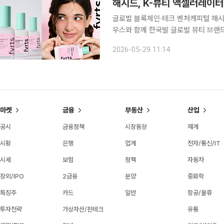
해시드, K-뷰티 액셀러레이터
글로벌 블록체인·테크 벤처캐피털 해시
우스와 함께 한국발 글로벌 뷰티 브랜드 액
이번 투자를 통해 한국에서 기획된 뷰
2026-05-29 11:14
운영·유통 인프라를 확보한다는 계획이
마켓
금융
부동산
산업
공시
금융정책
시장동향
재계
시황
은행
업계
전자/통신/IT
시세
보험
정책
자동차
장외/IPO
2금융
분양
중화학
특징주
카드
일반
항공/물류
투자전략
가상자산/핀테크
유통