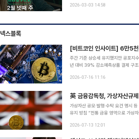
시각각 변하는 시니어 독자의 마음을 살피고,
2026-03-03 14:58
유튜브 주요 채널의 조회 흐름과 포털 
넥스블록
[비트코인 인사이트] 6만5천
주간 기준 상승세 유지했지만 공포지수
년 대비 39% 감소예측상품 결제 구조 논란에 
천달러선 안착을 시도하는 가운데 시장
2026-07-16 11:16
환경 완화 기대와 현물 상장지수펀드 
英 금융감독청, 가상자산규제 
가상자산 공모∙발행∙수탁 요건 명시 등
유지 방침 “전통 금융 영역으로 가상
진출 움직임 영국 금융당국이 가상자산에 대한 규제를 완화하면서 영국 가상자산 시장의 성장세가
2026-07-13 12:01
기대된다. 브렉시트 결정 후 선언부