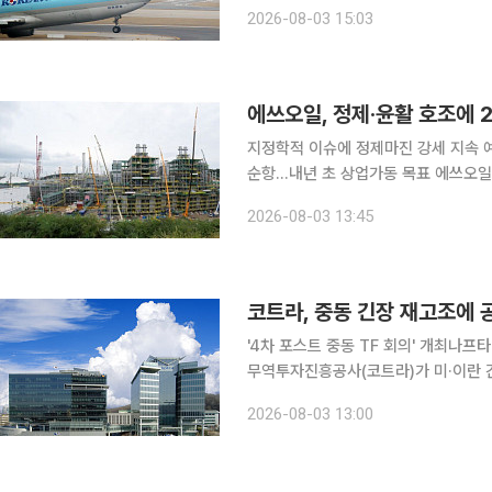
중동 지역의 긴장감이 다시 높아지면서
2026-08-03 15:03
워 수익성 방어에 나서고 있다. 국제
에쓰오일, 정제·윤활 호조에 
지정학적 이슈에 정제마진 강세 지속
순항…내년 초 상업가동 목표 에쓰오일이 정제마진 강세와 윤활기유 사업 호조에 힘입어 지난해 적
자에서 벗어나 흑자 전환에 성공했다. 
2026-08-03 13:45
코트라, 중동 긴장 재고조에
'4차 포스트 중동 TF 회의' 개최나프
무역투자진흥공사(코트라)가 미·이란 
급망과 수출 물류에 대한 긴급 대응에 나섰다. 코트라는 3일 서울 본사에서 '4차 
2026-08-03 13:00
포스(TF) 회의'를 개최했다고 밝혔다. 