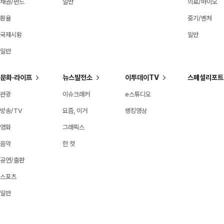
채권/펀드
일반
의료/바이오
환율
중기/벤처
국제시황
일반
일반
문화·라이프
뉴스발전소
이투데이TV
스페셜리포트
관광
이슈크래커
e스튜디오
방송/TV
요즘, 이거
랭킹영상
영화
그래픽스
음악
한 컷
공연/출판
스포츠
일반