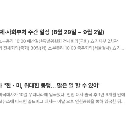
이 행사에는 필립 골드버그
제·사회부처 주간 일정 (8월 29일 ~ 9월 2일)
부총리 10:00 국무회의(서울청사) △기재
 경제교육 워크숍(글로벌지식협력단
리 15:30 소비
"한ㆍ미, 위대한 동맹… 많은 일 할 수 있어"
미국대사가 10일 우리나라에 입국했다. 전임 대사 출국 후 1년 6개월 만에
로벌 파트너로서, 동맹으로서 양국 국민에게 더 많은 번영과 안보를 제공
할 수 있다"고 말했다. 그는 먼저