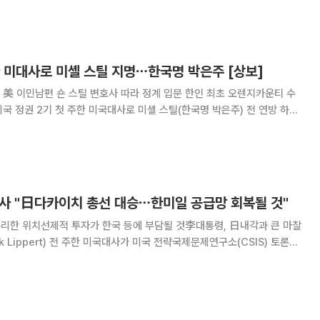
 하원의원을 지명했다. 백악관은 13일(현지시간) 홈페이지를 통해 “트럼프
치인 스틸 전 의원을 주한대사에 지명하
한 미대사로 미셸 스틸 지명⋯한국명 박은주 [상보]
년 美 이민남편 숀 스틸 변호사 따라 정계 입문 한인 최초 오렌지카운티 수
하고 상원에 인준을 요청했다고 밝혔다
사 "日다카이치 총선 대승⋯한미일 공급망 회복될 것"
유리한 위치선제적 투자가 한국 등에 부담될 것李대통령, 日내각과 큰 마찰
본 총리의 총선 대승을 시작으로 한·미·일 공급망 회복과 첨단 기술분야 공
조가 강화될 것"이라고 내다봤다. CSIS 한국담당