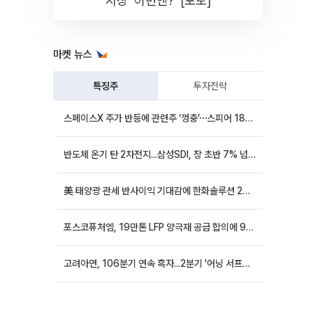
시장 '이번엔?' [포토]
마켓 뉴스
특징주
투자전략
스페이스X 주가 반등에 관련주 ‘껑충’⋯스피어 18%ㆍ에이치브이엠 12%↑
반도체 온기 탄 2차전지...삼성SDI, 장 초반 7% 넘게 껑충
美 태양광 관세 반사이익 기대감에 한화솔루션 20%대·OCI홀딩스 14%대 급등
포스코퓨처엠, 19만톤 LFP 양극재 공급 합의에 9%대 강세
고려아연, 106분기 연속 흑자...2분기 '어닝 서프라이즈'에 장 초반 12%대 강세