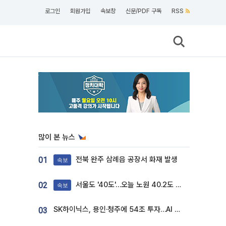
로그인
회원가입
속보창
신문/PDF 구독
RSS
많이 본 뉴스
전북 완주 삼례읍 공장서 화재 발생
01
속보
서울도 '40도'…오늘 노원 40.2도 기록
02
속보
SK하이닉스, 용인·청주에 54조 투자…AI 메모리 생산기지 키운다
03