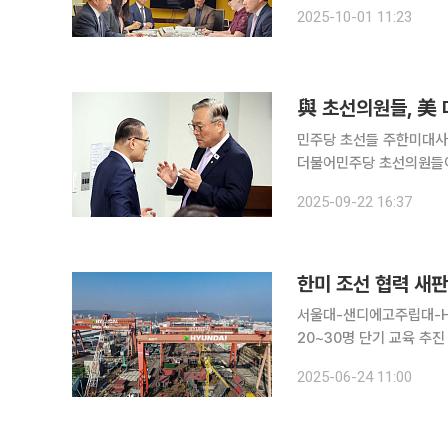
현장에서 일어난 한국인 
2025-10-01 11:23
다. 1일 외교부에 따르
與 초선의원들, 美
민주당 초선들 주한미대사
더불어민주당 초선의원들이
미 관세 협상 문제에 대한 항의 서한을 전달했다. 
2025-09-22 16:37
강 의원과 김준혁 의원 등
한미 조선 협력 새판 
서울대-샌디에고주립대-H
20~30명 단기 교육 추진 한미 양국이 조선 분야에서 교육과 연구 중심의 협력 플랫폼을 새롭게 
축, 양국 조선공학 인력 
2025-06-24 11:00
장될 전망이다.