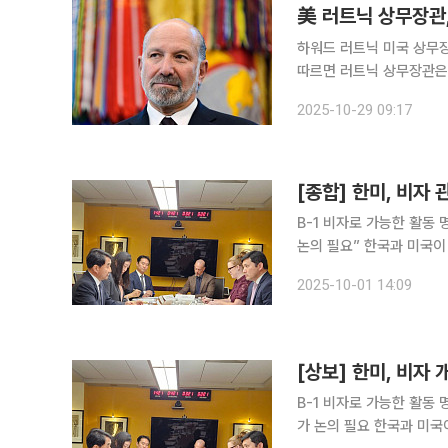
美 러트닉 상무장관,
하워드 러트닉 미국 상무장관이
따르면 러트닉 상무장관은 
룹 총수 10여명을 초청해 비즈니스 라운
2025-10-29 09:17
이재용 삼성전자 회장, 최
B-1 비자로 가능한 활동
논의 필요” 한국과 미국이 지난달 조지아주 현대차ㆍLG에너지솔루션 합작공장 건설 현장에서 발생
한 ‘한국인 근로자 구금 사태’ 재발
2025-10-01 14:09
대사관에 비자 관련 소통창
[상보] 한미, 비자 
B-1 비자로 가능한 활동
가 논의 필요 한국과 미국이 지난달 조지아주 현대차그룹·LG에너지솔루션 합작 배터리 공장 건설