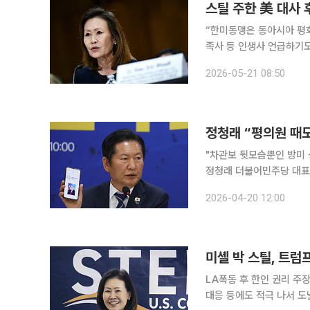
스틸 주한 美 대사 
“한미동맹은 동아시아 평화
족사 등 인생사 언급하기도 미셸 스틸(한국명 박은주) 주한 미국 대사 후보자가 인사청문회에
미동맹을 강화함으로써 자신의 헌신을 계속
2026-05-21 08:50
틸 후보자는 워싱턴 D.C
정청래 “평의원 때도
"차관보 뒷모습뿐인 방미 
정청래 더불어민주당 대표가
비판에 나섰다. 정 대표는 이날 오전 충남 보령시 보령머드테마파크에서 열린 제271차 현장 최고위
2026-04-20 12:00
원회의에서 "보령이 장동
미셸 박 스틸, 트럼
LA폭동 후 한인 권리 주
대응 등에도 적극 나서 도널드 트럼프 미국 대통령이 자신의 2기 첫 주한 미국 대사로 미셸 박 스틸