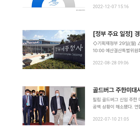
다. 쿠팡은 7일 대구 풀필먼트센터(이하 대구FC)에 미국대사와 정부 및 지자체 관계자들을 초청한
2022-12-07 15:16
자리에서 이같이 밝혔다. 
[정부 주요 일정] 경
◇기획재정부 29일(월) △부총리 10:00 예산결산특별위원회 전체회의(국회) △기재부 2차관
10:00 예산결산특별위원회 전체회의(국회) 30일(화) △
부 1차관 14:00 투자 간담회(비공개) △기재부 2차관 14:00
2022-08-28 09:06
지) 31일(수) △부총
골드버그 주한미대사 
필립 골드버그 신임 주한 
공백 상황이 해소됐다. 연합뉴스에 따르면 골드버그 대사는 이날 오후 인천공항을 통해 입국한 뒤
기자들과 만나 "우리는 글
2022-07-10 21:05
하기 위해 함께 많은 일을 