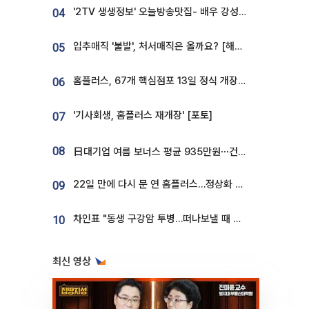
'2TV 생생정보' 오늘방송맛집- 배우 강성진 단골! 쌀국수ㆍ푸팟퐁 커리 맛집 '블○○○'
04
입추매직 '불발', 처서매직은 올까요? [해시태그]
05
홈플러스, 67개 핵심점포 13일 정식 개장…영업 재개 속도
06
'기사회생, 홈플러스 재개장' [포토]
07
08
日대기업 여름 보너스 평균 935만원⋯건설회사 1800만 넘어
22일 만에 다시 문 연 홈플러스…정상화 바쁜데 재고 없어 ‘발동동’[가보니]
09
차인표 "동생 구강암 투병…떠나보낼 때 가장 힘들었다”
10
최신 영상