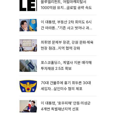
블루엘리펀트, 어펄마캐피탈서
1000억원 유치…글로벌 공략 속도
이 대통령, 부동산 2차 회의도 6시
간 마라톤…"기존 사고 벗어나 과감
히 실천"
최휘영 문체부 장관, 강원 문화·체육
현장 점검…지역 협력 강화
포스코홀딩스, 계열사 지분 매각해
투자재원 2.5조 확보
70대 건물주에 흉기 휘두른 30대
세입자…살인미수 혐의 체포
이 대통령, '호우피해' 안동·의성군
4개면 특별재난지역 선포