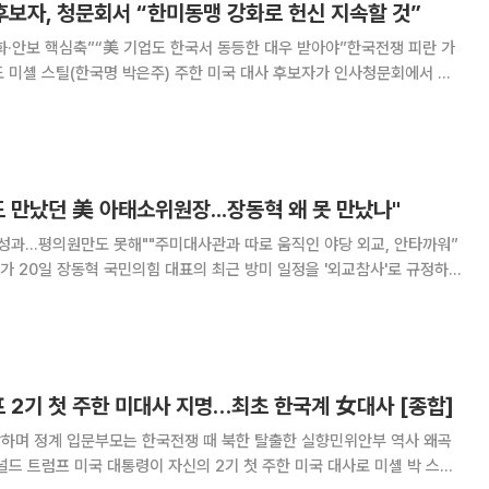
후보자, 청문회서 “한미동맹 강화로 헌신 지속할 것”
·안보 핵심축”“美 기업도 한국서 동등한 대우 받아야”한국전쟁 피란 가
서 한
하겠다고 밝혔다. 연합뉴스에 따르면 20일(현지시간) 스
.에 있는 미 연방 상원 외교위원회에서 열
 만났던 美 아태소위원장...장동혁 왜 못 만났나"
성과…평의원만도 못해""주미대사관과 따로 움직인 야당 외교, 안타까워”
 20일 장동혁 국민의힘 대표의 최근 방미 일정을 '외교참사'로 규정하며
혁 대표 고향이라는데 오늘 새벽에 들어
프 2기 첫 주한 미대사 지명…최초 한국계 女대사 [종합]
장하며 정계 입문부모는 한국전쟁 때 북한 탈출한 실향민위안부 역사 왜곡