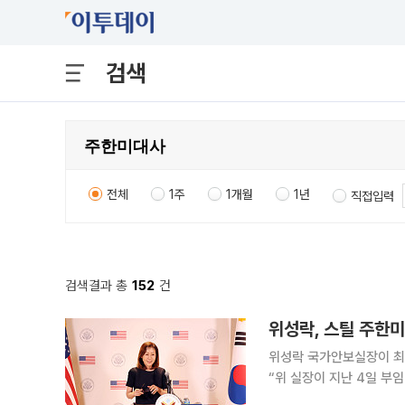
검색
전체
1주
1개월
1년
직접입력
검색결과 총
152
건
위성락, 스틸 주한
위성락 국가안보실장이 최근 부임
“위 실장이 지난 4일 부임
대사는 이 자리에서 향후