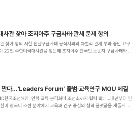
근로자 구금 사태 재발 방지를 위한 비자문제 개선을 놓고 처음으로 협의했
면 한미 상용방문 및 비자 워킹그룹이 지
 대사관 찾아 조지아주 구금사태·관세 문제 항의
관 찾아 항의 서한 전달구금사태 공식사과와 차별적 관세 부과 중단 요구
 22일 주한미국대사관을 방문해 조지아주 한국인 노동자 구금사태와 한
더민초(더불어민주당 초선의원 모임) 회장인 이재
 민주당 초선의원 대표단은 이날 조셉 윤 주
짠다…‘Leaders Forum’ 출범·교육연구 MOU 체결
D한국조선해양, 인력 교류 본격화미 조선소까지 협력 확대…내년부터 연
구
교류와 현장 설계 교육 프로그램이 본격화되며 조선산업 협력의 외연도 확
 산업통상자원부는 24일 HD현대 GRC(Global