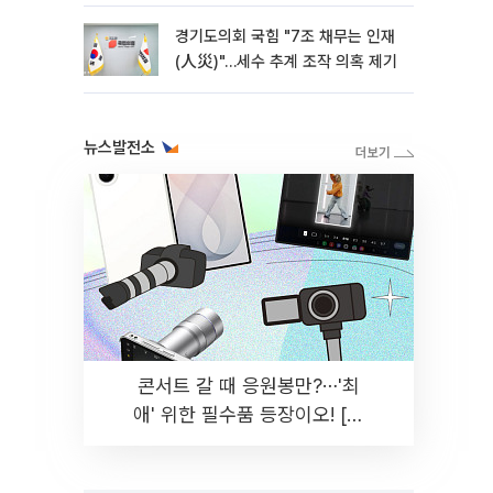
경기도의회 국힘 "7조 채무는 인재
(人災)"…세수 추계 조작 의혹 제기
뉴스발전소
콘서트 갈 때 응원봉만?⋯'최
애' 위한 필수품 등장이오! [솔
드아웃]