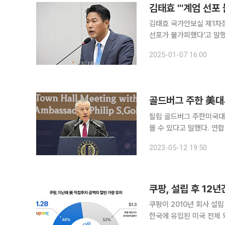
김태효 "'계엄 선포
김태효 국가안보실 제1차장
선포가 불가피했다'고 말했다
7일 언론 공지를 통해 "
2025-01-07 16:00
골드버그 주한 美대사
필립 골드버그 주한미국대
볼 수 있다고 말했다. 연합뉴스에 따르면 그는 이날 한국외대 서울캠퍼스 강연에서 "한국이 실제로
이익을 얻는다는 게 중요하
2023-05-12 19:50
쿠팡, 설립 후 12
쿠팡이 2010년 회사 설립
한국에 유입된 미국 전체 