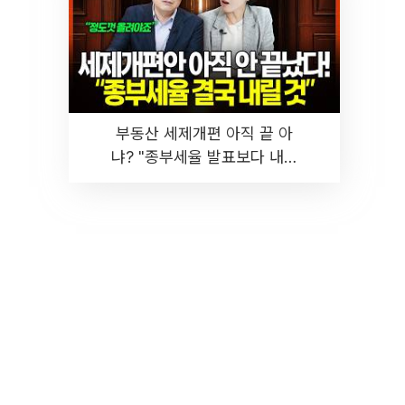
부동산 세제개편 아직 끝 아
냐? "종부세율 발표보다 내릴
것" 장기거주·양도세 전망 I 집
땅지성 I 김인만, 진미윤