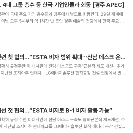
 4대 그룹 총수 등 한국 기업인들과 회동 [경주 APEC]
 국내 주요 기업 총수들과 경주에서 별도로 회동한다. 29일 재계에
이날 오후 5시부터 약 1시간 반 동안 경주 예술의 전당에서 한국 주요 그
드 테이블을 개최한다. 주한 미 대사관은 4대 그룹 총수인
태원 SK그룹 회장, 정의선 현대차
[종합] 한미, 비자 관련 첫 협의…“ESTA 비자 범위 확대⋯전담 데스크 운영”
 명확히 규정주한 미 대사관에 전담 데스크도 구축“근본적 제도 개선⋯추가
 방지를 위해 처음으로 협의했다. 재발방지책의 하나로 주한미국
구를 설치하는 한편, 전자여행허가(EST
개선 첫 협의…“ESTA 비자로 B-1 비자 활동 가능”
 명확히 규정 주한 미대사관에 전담 데스크 구축도 합의근본적 제도개선, 추