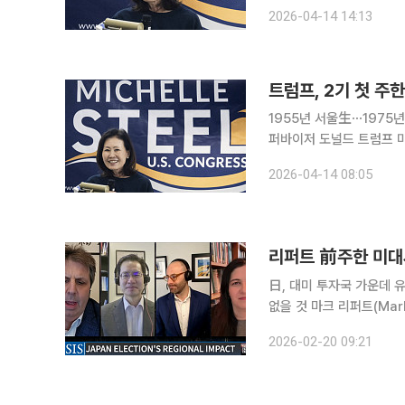
(한국명 박은주) 전 연방
2026-04-14 14:13
대통령이 한국계 여성 정
트럼프, 2기 첫 주
1955년 서울生⋯1975
퍼바이저 도널드 트럼프 미국 정권 2기 첫 주한 미국대사로 미셸 스틸(한국명 박은주) 전 연방 하원
의원이 지명됐다. 백악관은 13일(현지시간) 홈페이지를 통해 트럼프 대통령이 한국계 여성 정치인
2026-04-14 08:05
인 스틸 전 의원을 지명
리퍼트 前주한 미대
日, 대미 투자국 가운데 
없을 것 마크 리퍼트(Mark Lippert) 전 주한 미국대사가 미국 전략국제문제연구소(CSIS) 토론회
에서 "다카이치 사나에 일
2026-02-20 09:21