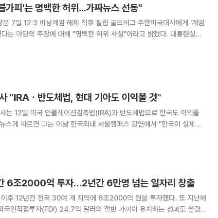
 불가피'는 명백한 허위...가짜뉴스 선동"
은 7일 12·3 비상계엄 해제 직후 필립 골드버그 주한미국대사에게 '계엄
는 야당의 주장에 대해 "명백한 허위 사실"이라고 밝혔다. 대통령실은
김 차장은 '계엄 선포 다음 날 아침 골드버그 주한미대사와 통화를 나눈 적이
없다'며 이같이 말했다"고 전했다. 김 차장은 지
 "IRAㆍ반도체법, 현대 기아도 이익볼 것"
사는 12일 미국 인플레이션감축법(IRA)과 반도체법으로 한국도 이익을
다. 1∼2년 안에 (미국 내 반도체) 조립 라인이 가동되면 현대나 기아도
이익을 볼 것"이라며 이같이 밝혔다. 한일관계에 대해서는 "필
년간 6조2000억 투자…2년간 6만명 넘는 일자리 창출
 이후 12년간 전국 30여 개 지역에 6조2000억 원을 투자했다. 또 지난해
외국인직접투자(FDI) 24.7억 달러의 절반 가까이 유치하는 성과도 올렸