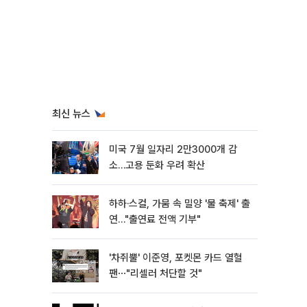
최신 뉴스
미국 7월 일자리 2만3000개 감
소…고용 둔화 우려 확산
하하·스컬, 가뭄 속 밀양 '물 축제' 출
연…"출연료 전액 기부"
'차쥐뿔' 이준영, 포켓몬 카드 열혈
팬⋯"리셀러 처단할 것"