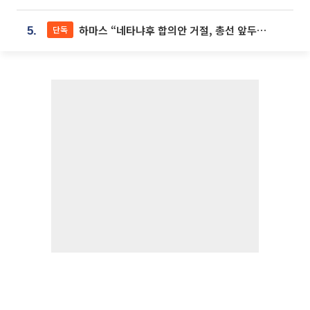
하마스 “네타냐후 합의안 거절, 총선 앞두고 시간 끌기”
단독
5.