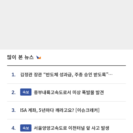
많이 본 뉴스
김정관 장관 “반도체 성과급, 주총 승인 받도록”…상법·자본시장법 개정 시사
1.
중부내륙고속도로서 미상 폭발물 발견
속보
2.
ISA 계좌, 5년마다 깨라고요? [이슈크래커]
3.
서울양양고속도로 이천터널 앞 사고 발생
속보
4.