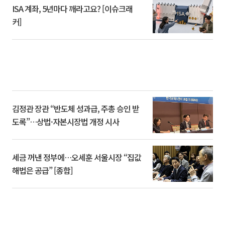
ISA 계좌, 5년마다 깨라고요? [이슈크래
커]
김정관 장관 “반도체 성과급, 주총 승인 받
도록”…상법·자본시장법 개정 시사
세금 꺼낸 정부에…오세훈 서울시장 “집값
해법은 공급” [종합]