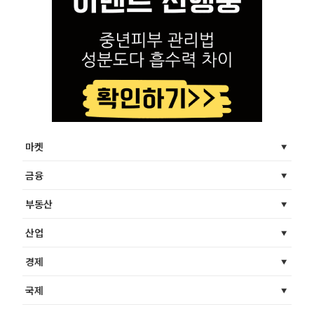
마켓
금융
부동산
산업
경제
국제