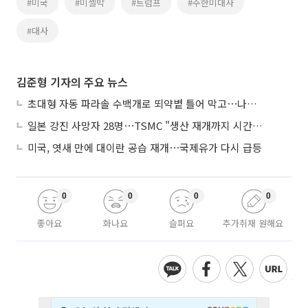
#미국
#미셸박
#트럼프
#주한미대사
#대사
김준형 기자의 주요 뉴스
초대형 자동 파라솔 수백개로 뙤약볕 틀어 막고⋯나라별 폭염 생존법
일본 강진 사망자 28명⋯TSMC "생산 재개까지 시간 필요해"
미국, 엿새 만에 대이란 공습 재개⋯국제유가 다시 급등
0
0
0
0
좋아요
화나요
슬퍼요
추가취재 원해요