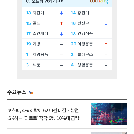
주요뉴스
코스피, 4% 하락에 6270선 마감…삼전
·SK하닉 '와르르' 각각 6%·10%대 급락