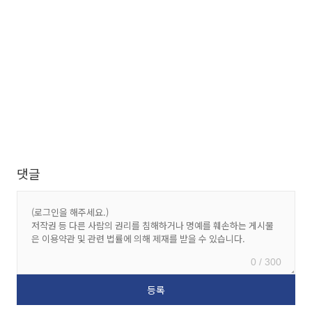
댓글
0 / 300