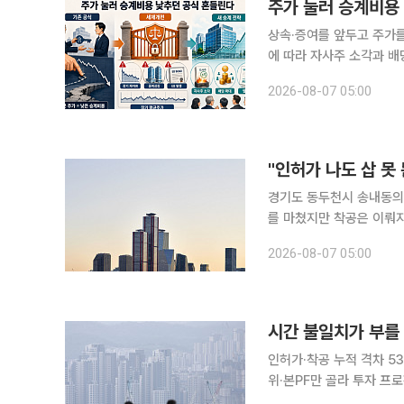
상속·증여를 앞두고 주가
에 따라 자사주 소각과 배
할 것이라는 관측이 나온다. 6일 금융투자업계에 따르면 2026년 세제개편안은 장기 저PB
2026-08-07 05:00
과 중복상장·교환사채(EB
경기도 동두천시 송내동의 
를 마쳤지만 착공은 이뤄지
장은 약 20% 할인된 2
2026-08-07 05:00
시간 불일치가 부를 
인허가·착공 누적 격차 5
위·본PF만 골라 투자 프로젝트파이낸싱(PF) 건전성 규제가 내년부터 시행되지만 대출을 대신할 자
기자본 시장은 아직 걸음