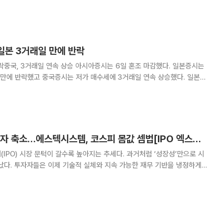
시의회는 베트남 다낭시 공식 방문 이틀째인 5일 FPT 하이테크·반도체
PT 소프트웨어 컴플렉스를 방문해 인공지능(
.일본 3거래일 만에 반락
락중국, 3거래일 연속 상승 아시아증시는 6일 혼조 마감했다. 일본증시는
만에 반락했고 중국증시는 저가 매수세에 3거래일 연속 상승했다. 일본증
래일 대비 617.18포인트(0.93%) 하락한 6만5683.26에, 토픽스지수
 상승한 4055.85에 마감
본업 반등·자회사 적자 축소…에스텍시스템, 코스피 몸값 셈법[IPO 엑스레이]
(IPO) 시장 문턱이 갈수록 높아지는 추세다. 과거처럼 ‘성장성’만으로 시
났다. 투자자들은 이제 기술적 실체와 지속 가능한 재무 기반을 냉정하게
 기업들은 거시경제 불확실성 속에 실적과 성과를 입증해야 하는 시험대에
 기업의 기술 경쟁력과 재무 건전성을