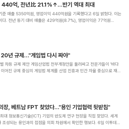
 440억, 전년比 21.1%↑…반기 역대 최대
기준 매출 5350억원, 영업이익 440억원을 기록했다고 6일 밝혔다. 이는
다. 전년 동기 대비 매출은 429억원(8.7%), 영업이익은 77억원
출총이익은 1992억원으로 151억원(8.2%) 늘었으며 영업이익률은 8.2%로
전년 동기 대비 증가했다. 이번 실적의 가장 큰
 20년 규제…"게임법 다시 짜야"
 전부개정안을 둘러싸고 전문가들이 '바다
간 이어진 규제 중심의 게임법 체계를 산업 진흥과 민간 자율 중심으로 재편
임 관리 체계 개편과 등급분류 민간 이양, 사행성 규제 개선 등이 전부개정
안의 주요 과제로 제시됐다. 황성기 한국게임정책자율기구(GSOK)
장, 베트남 FPT 찾았다…"용인 기업협력 뒷받침"
대 정보통신기술(ICT) 기업의 반도체 연구 현장을 직접 찾았다. 세계
성되는 용인과의 접점을 의회 차원에서 확인한 행보다. 6일 이투데이