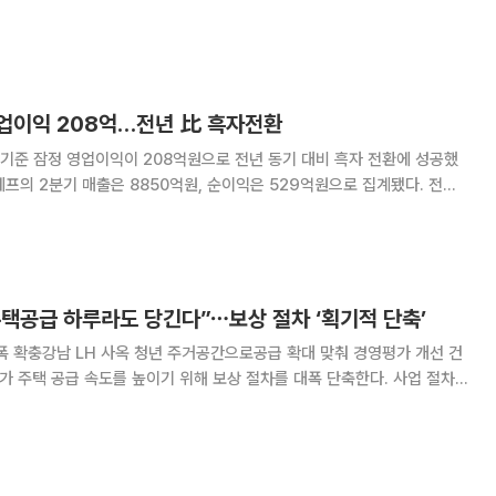
비롯해 ESG 동반성장 비전 선포식, 데모데이, 혁신기술 세미나 등을 함
께 운영하며 기술 교류와 사업 협력 기회를 모색하기 위해 마련됐다. 행
영업이익 208억…전년 比 흑자전환
기준 잠정 영업이익이 208억원으로 전년 동기 대비 흑자 전환에 성공했
가했고, 순이익은 흑자 전환에 성공했다. 전분기 대비로는 매출은
이익은 82.2% 감소했고, 순
주택공급 하루라도 당긴다”⋯보상 절차 ‘획기적 단축’
폭 확충강남 LH 사옥 청년 주거공간으로공급 확대 맞춰 경영평가 개선 건
확충하는 한편 서울 강남 LH 서울지역본부 부지를 주거공간으로 활용하는
등 도심 공급 확대에도 나선다. 이성훈 LH 사장은 6일 국