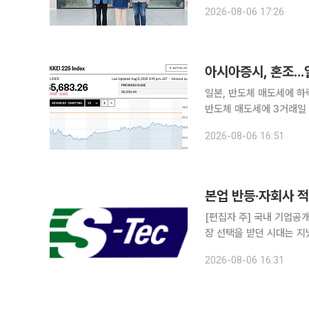
취재를 종합하면 용인특례
2026-08-06 17:26
연구개발(R&D)센터와 F
아시아증시, 혼조..
일본, 반도체 매도세에 하
반도체 매도세에 3거래일 
시 닛케이225지수는 전 거
2026-08-06 16:51
는 9.68포인트(0.24%)
[편집자 주] 국내 기업공개
장 선택을 받던 시대는 지
살핀다. 상장을 추진하는
2026-08-06 16:31
섰다. 본지는 상장을 앞둔