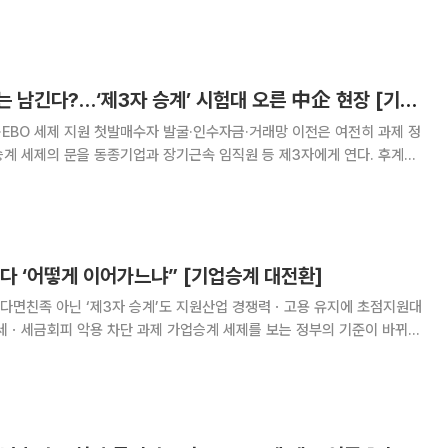
기업 자체를 존속시키는 방향으로 전환한다
후계자 없어도 회사는 남긴다?…‘제3자 승계’ 시험대 오른 中企 현장 [기업승계 대전환]
·EBO 세제 지원 첫발매수자 발굴·인수자금·거래망 이전은 여전히 과제 정
계 세제의 문을 동종기업과 장기근속 임직원 등 제3자에게 연다. 후계자
폐업 대신 M&A나 임직원 인수(EBO)를 통해 기술과 일자리를 남기도록
세금 감면만으로 거래를 늘리기는 어렵다는
다 ‘어떻게 이어가느냐” [기업승계 대전환]
다면친족 아닌 ‘제3자 승계’도 지원산업 경쟁력ㆍ고용 유지에 초점지원대
단 과제 가업승계 세제를 보는 정부의 기준이 바뀌고
안은 자녀에게 회사를 넘기는 친족 승계 지원보다 기술·고용·거래망을 유지
 초점을 맞췄다. 후계자 부재로 흑자 기업이