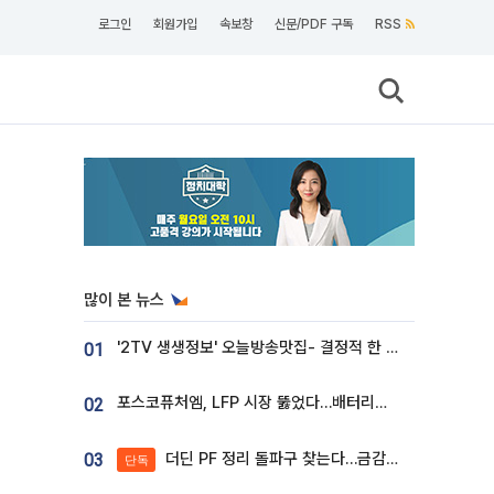
로그인
회원가입
속보창
신문/PDF 구독
RSS
많이 본 뉴스
'2TV 생생정보' 오늘방송맛집- 결정적 한 수, 3종 메밀면! 메밀 소바 맛집 '의○○○○'
01
포스코퓨처엠, LFP 시장 뚫었다…배터리사와 대규모 장기 공급 합의
02
더딘 PF 정리 돌파구 찾는다…금감원, 1년 반 만에 매각설명회 재개
03
단독