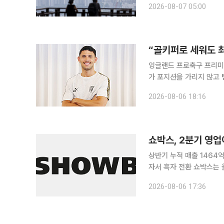
2026-08-07 05:00
지분성 자금 유입이 늦어지
“골키퍼로 세워도 최
잉글랜드 프로축구 프리미어
가 포지션을 가리지 않고 
를 밝혔다. 누네스는 6일 오후 서울 중구 코리아나호텔에서 국내 취재진과 만나 “맨시티 같은 구단
2026-08-06 18:16
에서는 강한 정신력이 필수
쇼박스, 2분기 영
상반기 누적 매출 1464
자서 흑자 전환 쇼박스는 올해 2분기 연결 기준 매출 676억원, 영업이익 125억원을 기록했다고 6
일 공시했다. 전년 동기 대비
2026-08-06 17:36
분기 789억원보다 14.