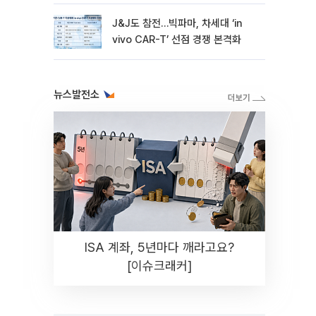
병목 PF]①
J&J도 참전…빅파마, 차세대 ‘in
vivo CAR-T’ 선점 경쟁 본격화
뉴스발전소
ISA 계좌, 5년마다 깨라고요?
[이슈크래커]