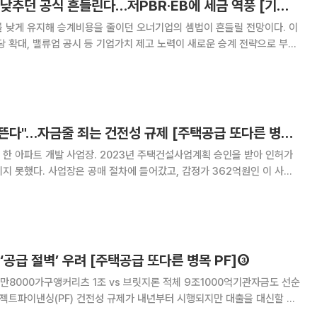
주가 눌러 승계비용 낮추던 공식 흔들린다…저PBR·EB에 세금 역풍 [기업승계 대전환]
를 낮게 유지해 승계비용을 줄이던 오너기업의 셈법이 흔들릴 전망이다. 이
당 확대, 밸류업 공시 등 기업가치 제고 노력이 새로운 승계 전략으로 부상
R 기업
) 발행 후 주가가 급락한 기업의 상장주
"인허가 나도 삽 못 뜬다"…자금줄 죄는 건전성 규제 [주택공급 또다른 병목 PF]①
한 아파트 개발 사업장. 2023년 주택건설사업계획 승인을 받아 인허가
지 못했다. 사업장은 공매 절차에 들어갔고, 감정가 362억원인 이 사업
88억원에 3차 공매까지 진행됐으나 모두 유찰됐다. 현재는 4차 공매를 위
한 조건 협의가 진행 중이다. 수도권의 주요 주거 배후지 역시 사
‘공급 절벽’ 우려 [주택공급 또다른 병목 PF]③
3만8000가구앵커리츠 1조 vs 브릿지론 적체 9조1000억기관자금도 선순
마 단계다. 금융회사 대출 문턱이 먼저 높아지고 리츠·펀드와 기관투자가의