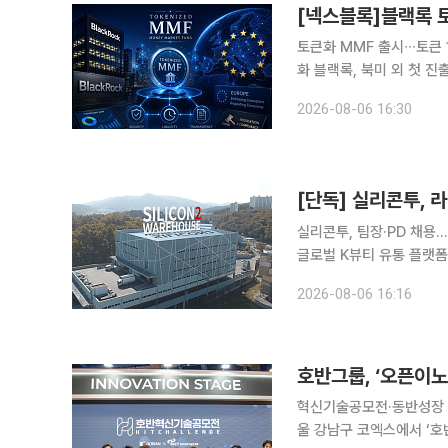
[넥스블록]블랙록 토
토큰화 MMF 출시∙∙∙토큰
화 블랙록, 북미 외 첫 진출지
유럽 내 출시 ‘속속’∙∙∙토큰화 국채 시장 입
2026-08-06 16:30
인 시장에서의 입지를 강
실리콘투, 팀장·PD 채
글로벌 K뷰티 유통 플랫
통한 라이브 방송 판매 확대에 나섰다. 국내 화장품을 해외 유통망
2026-08-06 16:16
방송 기획과 상품 구성, 
호반그룹, ‘오픈이
혁신기술공모전·동반성장 업무
울 강남구 코엑스에서 ‘호