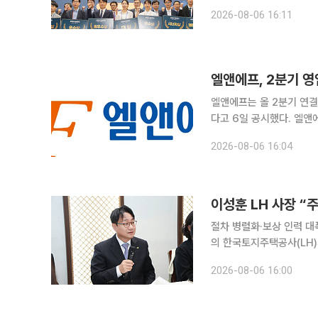
반혁신기술공모전 시상식을 
2026-08-06 16:11
엘앤에프, 2분기 
엘앤에프는 올 2분기 연결
다고 6일 공시했다. 엘앤에프의 2분기 매출은 8850억원, 순이익은 529억원으로 집계됐다. 전년
동기와 비교해 매출은 70.2% 증
2026-08-06 16:04
19.7% 증가했으며, 영업
이성훈 LH 사장 “
절차 병렬화·보상 인력 대
의 한국토지주택공사(LH)가 주택 공급 속도를 높이기 위해 보상 절차를 대폭 단축한다. 사업 절차를
병렬화하고 보상 인력을 
2026-08-06 16:00