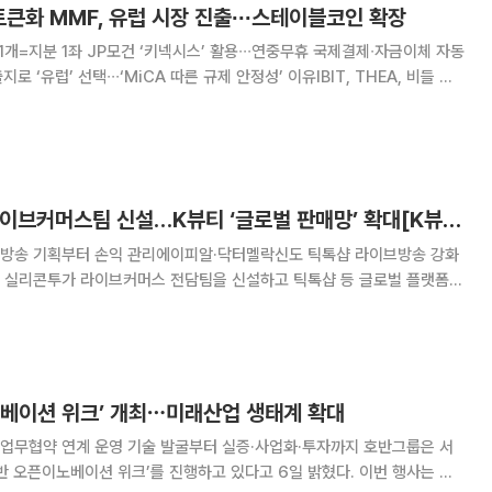
큰화 MMF, 유럽 시장 진출∙∙∙스테이블코인 확장
 1개=지분 1좌 JP모건 ‘키넥시스’ 활용∙∙∙연중무휴 국제결제∙자금이체 자동
로 ‘유럽’ 선택∙∙∙‘MiCA 따른 규제 안정성’ 이유IBIT, THEA, 비들 등
지 강화 전략 블랙록이 북미를 넘어 유럽까지 스테이블코
화한다
[단독] 실리콘투, 라이브커머스팀 신설…K뷰티 ‘글로벌 판매망’ 확대[K뷰티 라방戰]
용…방송 기획부터 손익 관리에이피알·닥터멜락신도 틱톡샵 라이브방송 강화
폼 실리콘투가 라이브커머스 전담팀을 신설하고 틱톡샵 등 글로벌 플랫폼을
에 공급하는 데서 한발 더 나아가
출연자 섭외, 손익 관리까지 직접 맡으며
노베이션 위크’ 개최⋯미래산업 생태계 확대
협약 연계 운영 기술 발굴부터 실증·사업화·투자까지 호반그룹은 서
반 오픈이노베이션 위크’를 진행하고 있다고 6일 밝혔다. 이번 행사는 호