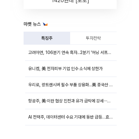
1420원대 [포토]
마켓 뉴스
특징주
투자전략
고려아연, 106분기 연속 흑자...2분기 '어닝 서프라이즈'에 장 초반 12%대 강세
유니켐, 美 전자피부 기업 인수 소식에 상한가
우리로, 광트랜시버 필수 부품 상용화...美 중국산 퇴출 추진에 상승세
항공주, 美·이란 협상 진전과 유가 급락에 강세⋯한진칼 8%↑
AI 전력주, 데이터센터 수요 기대에 동반 급등…효성중공업 10%↑