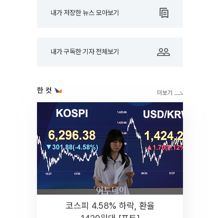
내가 저장한 뉴스 모아보기
내가 구독한 기자 전체보기
한 컷
코스피 4.58% 하락, 환율