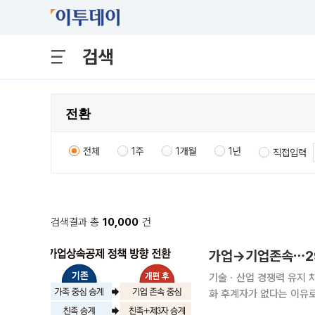
검색
전체
1주
1개월
1년
직접입력
검색결과 총
10,000
건
가업→기업존속⋯29
기술ㆍ산업 경쟁력 유지 
화 후계자가 없다는 이유로 멀쩡한 기업이 문을 닫고, 수십 년 쌓은 기술과 일자리까지 사라지는 ‘승
계절벽’이 정부의 세제 원