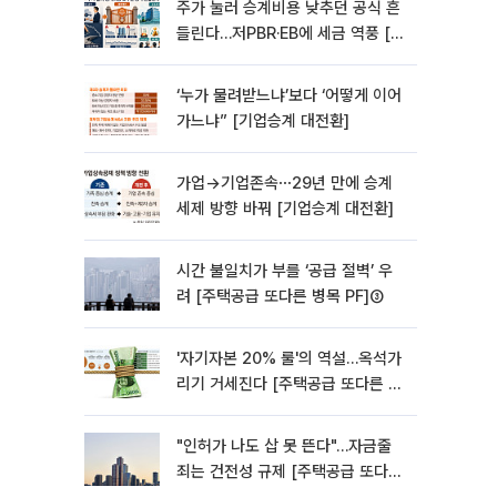
주가 눌러 승계비용 낮추던 공식 흔
들린다…저PBR·EB에 세금 역풍 [기
업승계 대전환]
‘누가 물려받느냐’보다 ‘어떻게 이어
가느냐” [기업승계 대전환]
가업→기업존속⋯29년 만에 승계
세제 방향 바꿔 [기업승계 대전환]
시간 불일치가 부를 ‘공급 절벽’ 우
려 [주택공급 또다른 병목 PF]③
'자기자본 20% 룰'의 역설…옥석가
리기 거세진다 [주택공급 또다른 병
목 PF] ②
"인허가 나도 삽 못 뜬다"…자금줄
죄는 건전성 규제 [주택공급 또다른