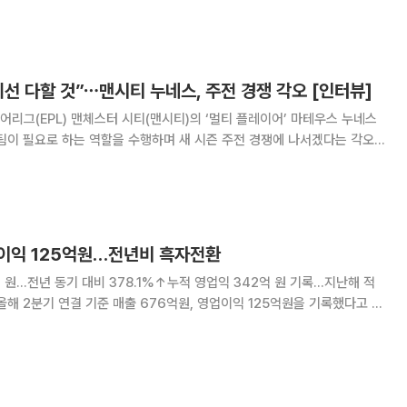
면 신규 착공이 끊기는 ‘공급 절벽’이
선 다할 것”⋯맨시티 누네스, 주전 경쟁 각오 [인터뷰]
리그(EPL) 맨체스터 시티(맨시티)의 ‘멀티 플레이어’ 마테우스 누네스
팀이 필요로 하는 역할을 수행하며 새 시즌 주전 경쟁에 나서겠다는 각오
다. 3일마다 경기를 치르는 상황에서 매
업이익 125억원…전년비 흑자전환
억 원…전년 동기 대비 378.1%↑누적 영업익 342억 원 기록…지난해 적
 매출은 257.6% 증가했으며 영업이익은 흑자 전환했다. 매출은 직전
3% 감소했고, 영업이익은