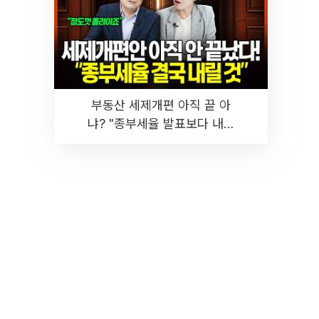
부동산 세제개편 아직 끝 아
냐? "종부세율 발표보다 내릴
것" 장기거주·양도세 전망 I 집
땅지성 I 김인만, 진미윤