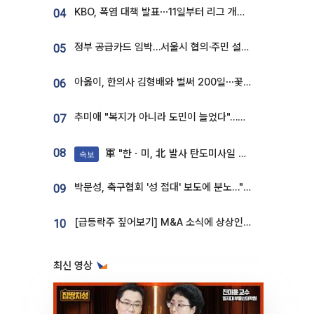
KBO, 폭염 대책 발표⋯11일부터 리그 개시ㆍ경기 오후 7시 시작
04
정부 공급카드 임박…서울시 협의·주민 설득이 성패 가른다 [부동산 해법 전쟁]
05
아옳이, 한의사 김형배와 벌써 200일⋯꽃다발 들고 "프러포즈 아냐"
06
추미애 "복지가 아니라 도민이 늘었다"…재정난 책임론 정면돌파
07
08
軍 "한ㆍ미, 北 발사 탄도미사일 제원 정밀분석 중"
속보
박문성, 축구협회 '성 접대' 보도에 분노…"다 말아먹으려고 작정했나"
09
[급등락주 짚어보기] M&A 소식에 상상인증권ㆍ유니켐 ‘상한가’⋯유증 제동 걸린 SK디앤디↑
10
최신 영상