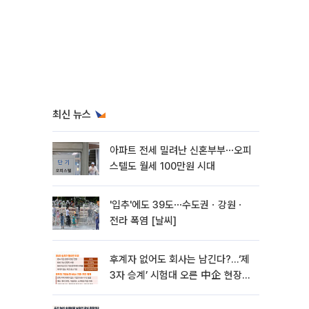
최신 뉴스
아파트 전세 밀려난 신혼부부⋯오피
스텔도 월세 100만원 시대
'입추'에도 39도⋯수도권ㆍ강원ㆍ
전라 폭염 [날씨]
후계자 없어도 회사는 남긴다?…‘제
3자 승계’ 시험대 오른 中企 현장
[기업승계 대전환]