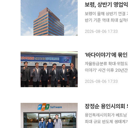
보령, 상반기 영업익
보령이 올해 상반기 연결 
반기 기준 역대 최대 실적이
(21.1%) 증가했다. 매
2026-08-06 17:33
'바다이야기'에 묶인
자율등급분류 확대·위험도별 차등 규제 제안 게임산업법
이야기' 사건 이후 20년
해야 한다고 제언했다. 게
2026-08-06 17:33
장정순 용인시의회 의
용인특례시의회가 베트남 최
최대 규모 반도체 생태계가 조