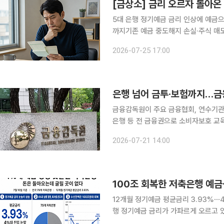
[금상소] 금리 오르자 돌아온
5대 은행 정기예금 금리 인상에 예금
까지기존 예금 중도해지 손실·주식 매도 기회비용 따져야 기준금리
제히 오르면서 정기예금으로 자금이 몰
2026-07-25 17:00
이자를 받을 수 있는 예금의 매력이 부
은행 넘어 금투·보험까지…금
금융감독원이 주요 금융협회, 연수기관
은행 등 전 금융권으로 소비자보호 교육 협력을 확대하기로
의실에서 금융투자협회·생명보험협회·
2026-07-21 14:00
개 유관 기관과 함께 '금융회사 임직원
100조 회복한 저축은행 예금
12개월 정기예금 평균금리 3.93%⋯4
행 정기예금 금리가 가파르게 오르고 
은 100조원대를 다시 회복했다. 그러