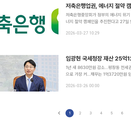
저축은행업권, 에너지 절약 
저축은행중앙회가 정부의 에너지 위기 
너지 절약 캠페인을 추진한다고 27일 밝혔다. 이번 캠페인은 중동 사태 장기화로
위기 ‘주의’ 경보를 발령한 상황에서 
2026-03-27 10:29
다. 중앙회는 차량 5부제 시행과 함
1년 새 8630만원 감소…평창동 전세
으로 가장 커…채무는 1억3720만원 임광현 국세청장이 올해 정기 재산변동 신고에서 25억1203만
9000원의 재산을 신고했다. 지난해보
2026-03-26 00:00
세권이 빠지고 배우자 명의의 종로구 
1
2
3
4
5
6