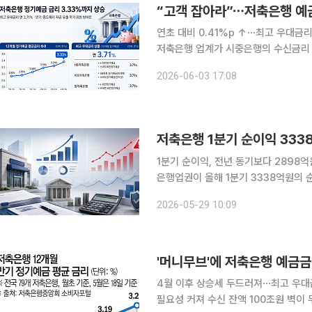
“고객 잡아라”⋯저축은행 예
연초 대비 0.41%p ↑⋯최고 우대금리
저축은행 업계가 시중은행의 수신금리
금리를 연일 끌어올리고 있다. 선제적
2026-06-03 17:08
된다. 2일 저축은행중앙회 소비자포
저축은행 1분기 순이익 333
1분기 순이익, 전년 동기보다 2898억원
은행업권이 올해 1분기 3338억원의
신비율은 다시 올라 건전성 부담은 여전한 것으로 나타났다. 
2026-05-29 10:09
행업권의 1분기 당기순이익은 3338억
'머니무브'에 저축은행 예금금
4월 이후 상승세 두드러져⋯최고 우대금
필요성 커져 수신 잔액 100조원 벽이 무너진 저축은행업계가 예금금리를 빠르게 올리며 자금 이탈