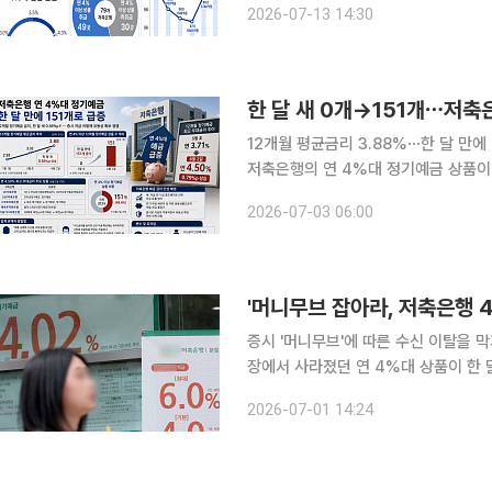
2026-07-13 14:30
은 실정이다. 조달비용 부담만 오히려 커
한 달 새 0개→151개⋯저축
12개월 평균금리 3.88%⋯한 달 만에
저축은행의 연 4%대 정기예금 상품이 
확대할 유인은 크지 않지만, 증시로의
2026-07-03 06:00
것으로 풀이된다. 2일 저축
'머니무브 잡아라, 저축은행 4
증시 '머니무브'에 따른 수신 이탈을 
장에서 사라졌던 연 4%대 상품이 한 달
0.24%포인트(p) 뛰었다. 1일 저축
2026-07-01 14:24
행의 1년 만기 정기예금 평균 금리는 연