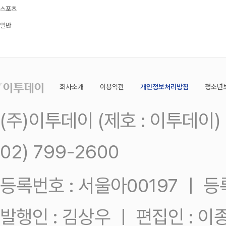
스포츠
일반
회사소개
이용약관
개인정보처리방침
청소년
(주)이투데이 (제호 : 이투데이
02) 799-2600
등록번호 : 서울아00197 ㅣ 등록일
발행인 : 김상우 ㅣ 편집인 : 