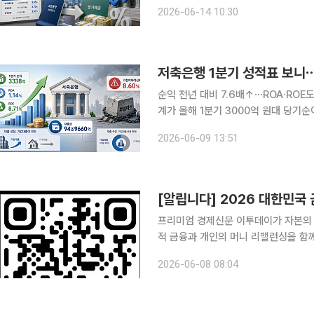
금리 상승이 예금상품에 반영되면서 주
2026-06-14 10:30
상품은 이를 넘어섰다. 특히 반도체 
저축은행 1분기 성적표 보니⋯
순익 전년 대비 7.6배↑⋯ROA·ROE도 
계가 올해 1분기 3000억 원대 당기
비율이 다시 상승하는 등 건전성 우려
2026-06-09 13:51
다는 분석이 나온다. 9
[알립니다] 2026 대한민국
프리미엄 경제신문 이투데이가 자본의 
적 금융과 개인의 머니 리밸런싱을 함께
다. 올해 행사는 '머니 리밸런싱 : 돈의 길을 바꿔라 – 생산적 금융으로 여는 성장의 통로'를 주제로
2026-06-08 08:04
열립니다. 자본이 부동산이나 가계대출