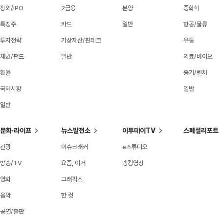
장외/IPO
2금융
분양
중화학
특징주
카드
일반
항공/물류
투자전략
가상자산/핀테크
유통
채권/펀드
일반
의료/바이오
환율
중기/벤처
국제시황
일반
일반
문화·라이프
뉴스발전소
이투데이TV
스페셜리포트
관광
이슈크래커
e스튜디오
방송/TV
요즘, 이거
랭킹영상
영화
그래픽스
음악
한 컷
공연/출판