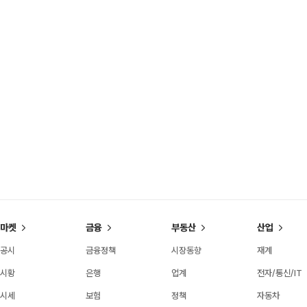
마켓
금융
부동산
산업
공시
금융정책
시장동향
재계
시황
은행
업계
전자/통신/IT
시세
보험
정책
자동차