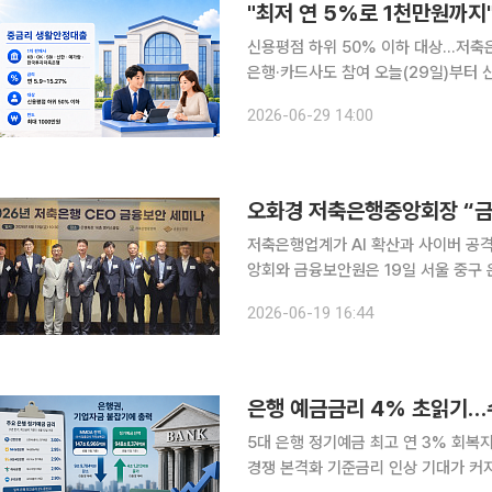
"최저 연 5%로 1천만원까
신용평점 하위 50% 이하 대상…저축은
은행·카드사도 참여 오늘(29일)부터 신용평점 하위 50% 이하 중·저신용자를 위한 '중금리 생활안
정대출' 판매가 시작된다. 최대 1000만원까
2026-06-29 14:00
회는 이날 김진홍 금융산업국장이 금융
오화경 저축은행중앙회장 “금
저축은행업계가 AI 확산과 사이버 공격 고
앙회와 금융보안원은 19일 서울 중구
공동 개최했다고 밝혔다. 이번 세미나는 저축은행 경영진을 대상으로 금융보안 정책 동향과 보안 침
2026-06-19 16:44
해 사례를 공유하기 위해 마련됐다. AI
은행 예금금리 4% 초읽기
5대 은행 정기예금 최고 연 3% 회복
경쟁 본격화 기준금리 인상 기대가 커지면서 시중은행 예금금리가 다시 오름세를 타고 있다. 은행채