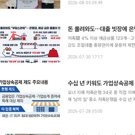
2026-08-05 09:49
국민을 보호하고 금융의 공공성과 포용
돈 몰려와도⋯대출 빗장에 은
저축銀 4% 이상 예금상품 123개⋯고
강도 조절대출 총량관리에 운용처 제한⋯조달비용 부담 커져
유입되고 있지만 금융회사들은 마냥 반
2026-07-30 17:17
대출로 운용하기 어려운 상황에서 수
오너 지배 저축은행 34곳 중 직접 지배
제 '남의 일' 중소 저축은행을 수십 년 키워도 자녀에게 물려줄 때 받을 수 있는 가업상속공제는 ‘0
원’이다. 자산과 매출 규모에서는 중
2026-07-28 05:00
달하는 상속세 공제 대상 업종에서 빠져