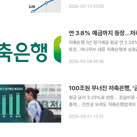
방어에 나섰다. 증시 활황으로 인한 '
2026-05-19 05:00
꺼내든 것으로 풀이된
연 3.8% 예금까지 등장…
저축은행 1년 정기예금 평균 연 3.2
등장…머니무브 대응 저축은행과 상호금융권이 예금 금리를 잇달아 끌어올리고 있다. 증시 강세로
투자자금이 주식시장으로 이동하는 ‘머
2026-05-08 09:46
일부 저축은행과 새마을금고, 신협에서
100조원 무너진 저축은행, 
평균 금리 3.23%로 반등… 조달비용 
총력… 건전성 우려도 저축은행업계의 자금 조달 창구에 경고등이 켜졌다. 수신 잔액 100조원 선이
붕괴된 이후 자금 이탈을 막기 위해 금
2026-04-21 15:51
화라