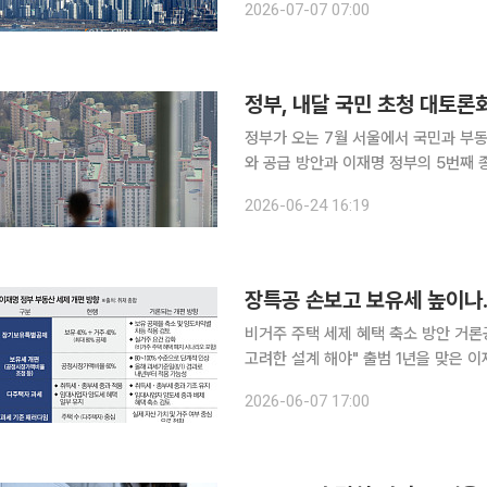
2026-07-07 07:00
가와 정비사업을 신속하게 추진하는 '설
정부, 내달 국민 초청 대토론
정부가 오는 7월 서울에서 국민과 부동
와 공급 방안과 이재명 정부의 5번째 
을 위한 자리로 풀이된다. 24일 정부 및 업계에 따르면 재정경제부, 국토교통부, 금융위원회는 7월
2026-06-24 16:19
중순 ‘부동산 국민 대토론회’ 개최를 
장특공 손보고 보유세 높이나
비거주 주택 세제 혜택 축소 방안 거
고려한 설계 해야" 출범 1년을 맞은 이재명 정부의 부동산 정책이 세제 개편 국면으로 진입할 것으로
보인다. 취임 첫해 대출 규제와 규제지역
2026-06-07 17:00
세(매매·전세·월세 동반 상승)'를 잡기