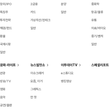
장외/IPO
2금융
분양
중화학
특징주
카드
일반
항공/물류
투자전략
가상자산/핀테크
유통
채권/펀드
일반
의료/바이오
환율
중기/벤처
국제시황
일반
일반
문화·라이프
뉴스발전소
이투데이TV
스페셜리포트
관광
이슈크래커
e스튜디오
방송/TV
요즘, 이거
랭킹영상
영화
그래픽스
음악
한 컷
공연/출판