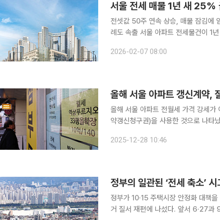
서울 전세 매물 1년 새 25%
전셋값 50주 연속 상승, 매물 잠김에 
례도 속출 서울 아파트 전세물건이 1년 사이 25% 이상 줄어든 가운데 전셋값이 장기간 상승세를 이
어가면서 임대차 시장 불안이 커지고 
2026-02-07 08:00
하면서 주요 단지를 중심으로 매매가
올해 서울 아파트 갱신계약, 
올해 서울 아파트 전월세 가격 강세가
약갱신청구권)을 사용한 것으로 나타났
차인들의 주거비에 대한 우려 역시 높아지고 있다. 28일 국토교통부 실거
2025-12-28 10:46
아파트 전월세 거래 내역을 분석한 결과
정부가 10·15 주택시장 안정화 대책
거 질서 재편에 나섰다. 앞서 6·27과