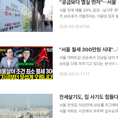
서울 전세 매물 29% 급감⋯실거주 영향 등
격 상승세가 가팔라지는 가운데 입주 
압력이 커질 수 있다는 전망이 나온다.
2026-05-29 07:00
간이 필요한 만큼 당분간은 공급 부족
서울 아파트값 상승세가 강남을 넘어 
상승을 더욱 부추기고 있다는 분석이 
실수요자들이 경기·인천으로 밀려나는 현상이 본
2026-05-21 11:17
동산조사연구소장은 18일 유튜브 채널
전세살기도, 집 사기도 힘들다
서울 전셋값 10년만에 상승률 최고매
서울 아파트 시장에서 무주택 실수요자
전세 시장에 머무르려 해도 전셋값 상승