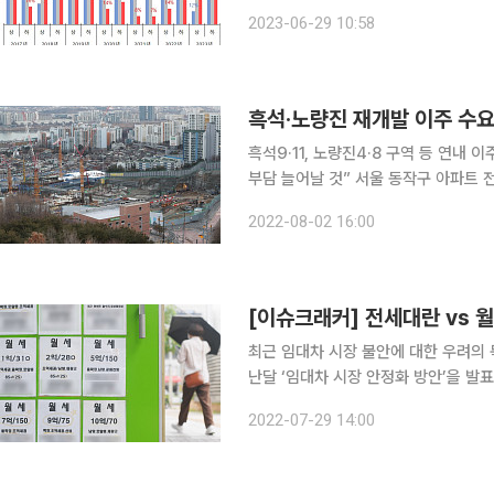
로 '하반기 주택 시장 전망' 온라인 설
2023-06-29 10:58
상승 전망은 24%로 각각 집계됐다. 
흑석·노량진 재개발 이주 수요
흑석9·11, 노량진4·8 구역 등 연
부담 늘어날 것” 서울 동작구 아파트 전셋값이 들썩이고 있다. 흑석뉴타운과 노량진뉴타운 재개발
사업이 가시화하면서 이주 수요 움직임
2022-08-02 16:00
세 물량이 시장에 풀리면서 일대 임대
[이슈크래커] 전세대란 vs
최근 임대차 시장 불안에 대한 우려의
난달 ‘임대차 시장 안정화 방안’을 발
데요. 한국은행의 기준금리 인상으로 인
2022-07-29 14:00