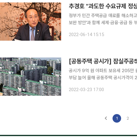
정부가 민간 주택공급 애로를 해소하고,
보완 방안'과 함께 세제·금융·공급 등 
호 경제부총리 겸 기획재정부 장관은 1
2022-06-14 15:15
등 부동산 전문가들과의 간담회를 열고
공시가 9억 원 아파트 보유세 205만 
부담 늘어 올해 공동주택 공시가격이 2년 연속 15% 이상 상승했지만 1주택자가 실제로 내야 할 세
금은 지난해와 비슷한 수준이 될 전망이
2022-03-23 17:00
+종합부동산세)를 지난해 수준으로 
1
2