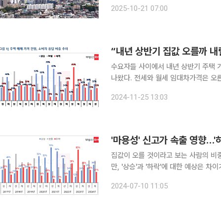
소와 공공임대 확대로의 흐름이 본격화됐다는 평가가 나온다.
2025-10-21 07:00
민간임대 축소에 대한 보완책이 필수적
“내년 상반기 집값 오를까 내릴
수요자들 사이에서 내년 상반기 주택 
나왔다. 전세와 월세 임대차가격은 오른다는
산 정보업체 ‘부동산R114’가 전국 1
2024-11-25 13:03
'마용성' 신고가 속출 영향…'
집값이 오를 것이라고 보는 사람의 비중
만, '상승'과 '하락'에 대한 예상은 차이가 커졌다. 10일 부동산R114에 따르면
대상으로 한 '2024년 하반기 주택시
2024-07-10 11:05
승할 것으로 내다봤다. 직전 조사