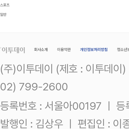
스포츠
일반
회사소개
이용약관
개인정보처리방침
청소년
(주)이투데이 (제호 : 이투데이
02) 799-2600
등록번호 : 서울아00197 ㅣ 등록일
발행인 : 김상우 ㅣ 편집인 : 