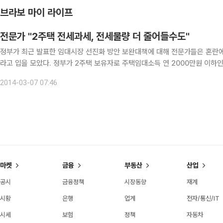
브라보 마이 라이프
전문가 "2주택 전세과세, 전세물량 더 줄어들수도"
정부가 최근 발표한 임대시장 선진화 방안 보완대책에 대해 전문가들은 혼란
라고 입을 모았다. 정부가 2주택 보유자로 주택임대소득 연 2000만원 이하
을 45%에서 60%로 높여 세 부담을 줄여주기로 했지만 월세 소득이 노출되
2014-03-07 07:46
마켓
금융
부동산
산업
공시
금융정책
시장동향
재계
시황
은행
업계
전자/통신/IT
시세
보험
정책
자동차