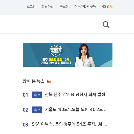
로그인
회원가입
속보창
신문/PDF 구독
RSS
많이 본 뉴스
전북 완주 삼례읍 공장서 화재 발생
01
속보
서울도 '40도'…오늘 노원 40.2도 기록
02
속보
SK하이닉스, 용인·청주에 54조 투자…AI 메모리 생산기지 키운다
03