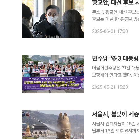
황교안, 대선 후보
무소속 황교안 대선 후보는
후보는 이날 한 유튜브 방
같이 밝혔다. 황 후보는 "김 후보가 하는 일을 지지하겠다"며 "사퇴하고 김 후보를 도와 반드시 정권
2025-06-01 17:00
을 지켜낼 수 있도록 최선
민주당 "6·3 대통
더불어민주당은 21일 대통
보장해야 한다고 했다. 이날 민주당 당 대표 직무대행인 박찬대 상임총괄선거대책위원장은 여의도
당사에서 열린 회의에서 "
2025-05-21 15:23
다"며 "사전 투표일이 평
서울시, 봄맞이 세종
서울시 관계자들이 15일 
날부터 16일 오후 6시까
업을 실시한다. 조현호 기자