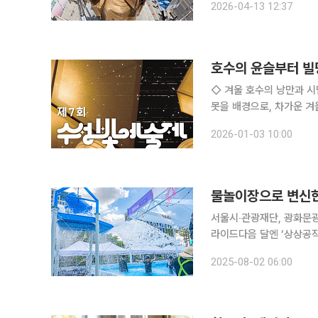
2026-04-13 12:37
◇ 겨울 호수의 낭만과 시민의 숨결…'수성빛예술
못을 배경으로, 차가운 겨
제의 가장 큰 특징은 전문
2026-01-03 10:00
께 만드는 빛의 공동체'라
물놀이장으로 변신한
서울시‧관광재단, 광화문광
라이드다음 달엔 ‘상상공작소’ 등 체험 
무더위를 날려줄 시원한 
2025-08-02 06:00
‘도심 속 피서지’로 만든