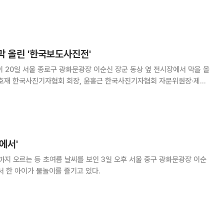
해 충남 아산 현충사 우물울을 길어와 동상을 물로 씻는 행사다. 조현호
막 올린 '한국보도사진전'
 20일 서울 종로구 광화문광장 이순신 장군 동상 옆 전시장에서 막을 올
진표 국회의장, 이재명 더불어민주당 대표, 김기현 국민의힘 대표, 오세훈 서
관광부 장관, 강승규 대통령실 시민사회수
에서'
초여름 날씨를 보인 3일 오후 서울 중구 광화문광장 이순
서 한 아이가 물놀이를 즐기고 있다.