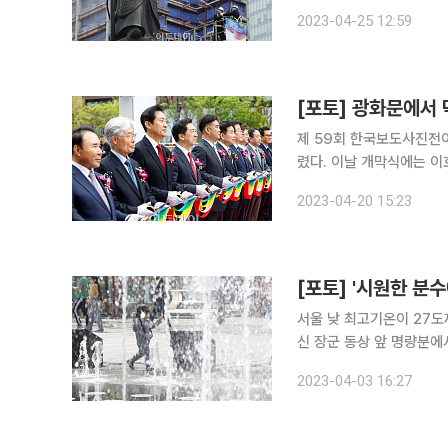
제478주년을 기념하기 위
2023-04-25 12:59
기자 hyunho@
[포토] 광화문에서 
제 59회 한국보도사진전이
렸다. 이날 개막식에는 이호재 한국사진기자협회 회장, 윤홍근 한국사진기자협회 자문위원장·제너
시스 BBQ그룹 회장, 김
2023-04-20 15:23
울시장, 박보균 문화체육
[포토] '시원한 분수
서울 낮 최고기온이 27도까지 오르는 등 
신 장군 동상 앞 명량분에
2023-04-03 16:27