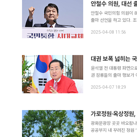
안철수 의원, 대선 
안철수 국민의힘 의원이 8
출마 선언을 하고 있다. 조
2025-04-08 11:56
대권 보폭 넓히는 국
윤석열 전 대통령 파면으로
권 잠룡들의 출마 행보가 이어지고 있다. 7일 정치권에 따르면 
을 열고, 14일 대선 출
2025-04-07 18:29
다. 홍 시장은 이미 일
광화문광장 곳곳 바오팝나무
공공부지 내 꾸려진 정원 ‘인기만점’ 출·퇴근길마다 꽃과 잔디를 보니