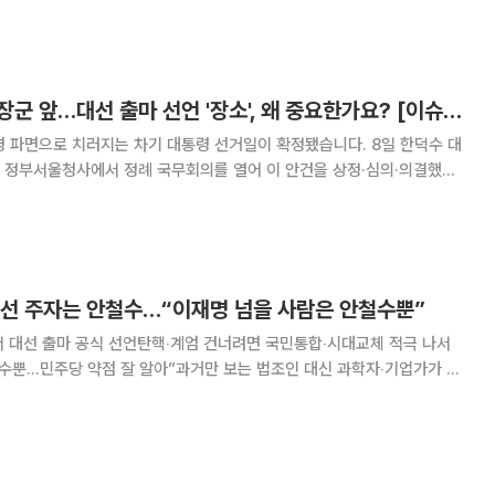
국회 계단→이순신 장군 앞…대선 출마 선언 '장소', 왜 중요한가요? [이슈크래커]
파면으로 치러지는 차기 대통령 선거일이 확정됐습니다. 8일 한덕수 대
 정부서울청사에서 정례 국무회의를 열어 이 안건을 상정·심의·의결했습
참여할 수 있도록 선거일을 임시공휴일로도 지정했죠. 이번 선거일은
거가 실시 사유 확정으로부터 60일 이내에
대선 주자는 안철수…“이재명 넘을 사람은 안철수뿐”
서 대선 출마 공식 선언탄핵‧계엄 건너려면 국민통합‧시대교체 적극 나서
수뿐…민주당 약점 잘 알아”과거만 보는 법조인 대신 과학자‧기업가가 이
게 출사표를 던지며 네 번째 대권 도전에 나서는 모습이다. 안 의