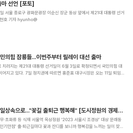
출마 선언 [포토]
일 서울 종로구 광화문광장 이순신 장군 동상 앞에서 제21대 대통령 선거
현호 기자 hyunho@
민의힘 잠룡들...이번주부터 릴레이 대선 출마
 치러지는 제21대 대통령 선거일이 6월 3일로 확정되면서 국민의힘 대
홍준표 대구시장은 오는 11일 퇴임식
마를 선언한다. 캠프는 서울 여의도 국회 앞 대하빌딩에 꾸릴 것으로 알려졌
찌감치 대선 출마 의사를 밝히며 공
가로정원·옥상정원, 일상속으로..."꽃길 출퇴근 행복해" [도시정원의 경제학②]
·초화류 등 식재 서울역 옥상정원 ‘2023 서울시 조경상’ 대상 문래동
까 행복감을 느끼는 일이 잦아