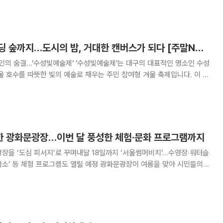
호수의 윤슬부터 빌딩 숲까지…도시의 밤, 거대한 캔버스가 되다 [주말N축제]
제' '수성빛예술제'는 대구의 대표적인 명소인 수성
울 호수를 따뜻한 빛의 예술로 채우는 주민 참여형 겨울 축제입니다. 이 축
 작가뿐만 아니라 지역 주민과 학생들이 직접 만든 작품들이 전시되어, '함
는 가치를 실현한다는 점입니다. 수성못
 광화문광장…이번 달 풍성한 체험‧문화 프로그램까지
장을 ‘도심 피서지’로 꾸며내달 18일까지 ‘서울썸머비치’…수영장‧워터슬
프로그램도 열릴 예정 광화문광장이 여름을 맞아 시민들의
놀이공간으로 재탄생했다. 서울시와 서울관광재단은 광화문광장 일대를
 것은 물론 내달 다양한 문화‧체험 프로그램도