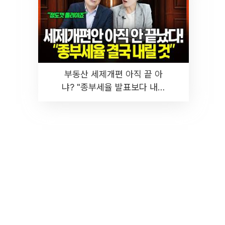
부동산 세제개편 아직 끝 아
냐? "종부세율 발표보다 내릴
것" 장기거주·양도세 전망 I 집
땅지성 I 김인만, 진미윤