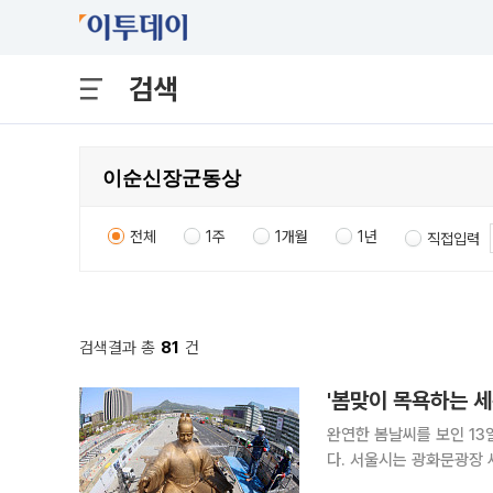
검색
전체
1주
1개월
1년
직접입력
검색결과 총
81
건
'봄맞이 목욕하는 세
완연한 봄날씨를 보인 1
다. 서울시는 광화문광장
세척 작업을 하고 있다.