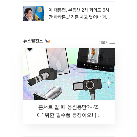
이 대통령, 부동산 2차 회의도 6시
간 마라톤…"기존 사고 벗어나 과감
히 실천"
뉴스발전소
콘서트 갈 때 응원봉만?⋯'최
애' 위한 필수품 등장이오! [솔
드아웃]