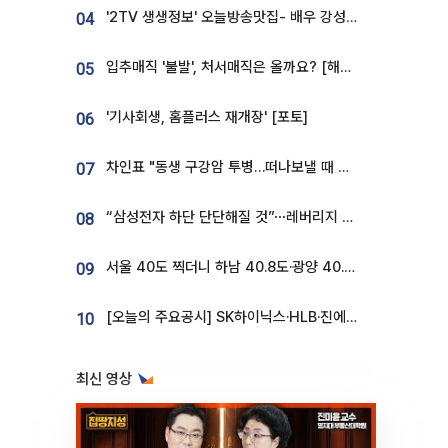
'2TV 생생정보' 오늘방송맛집- 배우 강성진 단골! 쌀국수ㆍ푸팟퐁 커리 맛집 '블○○○'
04
입추매직 '불발', 처서매직은 올까요? [해시태그]
05
'기사회생, 홈플러스 재개장' [포토]
06
차인표 "동생 구강암 투병…떠나보낼 때 가장 힘들었다”
07
“삼성전자 하단 단단해질 것”⋯레버리지 규제에 쏠림 완화 [찐코노미]
08
서울 40도 찍더니 하남 40.8도·광양 40.2도…전국 '펄펄'
09
[오늘의 주요공시] SK하이닉스·HLB·진에어·포스코홀딩스·네이버·대우건설 등
10
최신 영상