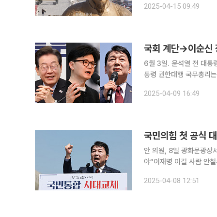
2025-04-15 09:49
6월 3일. 윤석열 전 대통령 
통령 권한대행 국무총리는
니다. 국민이 투표에 편하게 
2025-04-09 16:49
대통령의 궐위로 인한 선
국민의힘 첫 공식 
안 의원, 8일 광화문광장
야“이재명 이길 사람 안철
끌어야 안철수 국민의힘 의원이 조기 대선 출마를 공식 선언했다. 국민의힘 대선 주자 중 가장 빠르
2025-04-08 12:51