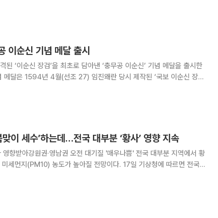
 이렇게 많이 본 적은 처음”이
공 이순신 기념 메달 출시
된 ‘이순신 장검’을 최초로 담아낸 ‘충무공 이순신’ 기념 메달을 출시한
 충무공 탄신일(4월 28일)을 앞둔 이날부터 금융기관 및 온라인 쇼핑몰을
통해 선착순 예약 판매한다. 이번 ‘충무공 이순신’
봄맞이 세수’하는데…전국 대부분 ‘황사’ 영향 지속
아강원권·영남권 오전 대기질 '매우나쁨' 전국 대부분 지역에서 황
M10) 농도가 높아질 전망이다. 17일 기상청에 따르면 전국
까지 최근 고비사막과 내몽골고원 부근에서 발원한 황사가 영향을 줄 것으
앞서 황사는 전날 정오께 인천 옹진군 백령도에 도달