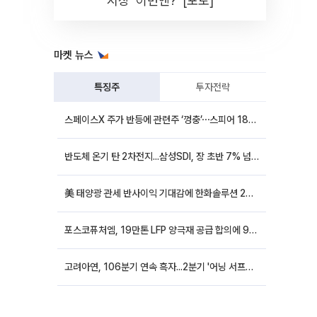
시장 '이번엔?' [포토]
마켓 뉴스
특징주
투자전략
스페이스X 주가 반등에 관련주 ‘껑충’⋯스피어 18%ㆍ에이치브이엠 12%↑
반도체 온기 탄 2차전지...삼성SDI, 장 초반 7% 넘게 껑충
美 태양광 관세 반사이익 기대감에 한화솔루션 20%대·OCI홀딩스 14%대 급등
포스코퓨처엠, 19만톤 LFP 양극재 공급 합의에 9%대 강세
고려아연, 106분기 연속 흑자...2분기 '어닝 서프라이즈'에 장 초반 12%대 강세