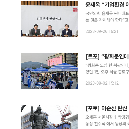
윤재옥 “기업환경 
국민의힘 윤재옥 원내대표는
는 것은 자제해야 한다”고 촉구했다. 윤 원내대표는 이날 국회에서 열
정감사 때면 국회가 기업 
2023-09-26 16:21
증인 신청을 하는 등 제도
“광화문 도심 한 복판인데, 무슨 외국
았던 1일 오후 서울 종로구 광화문광장. 찜통 더위가 한창인 도심
람들이 몰렸다. 서울관광재
2023-08-02 15:12
사를 개최했고, 그 일환
[포토] 이순신 탄신 
오세훈 서울시장과 박경귀 
동상 친수식'에서 동상의 