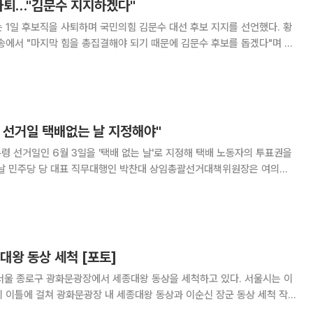
 사퇴…"김문수 지지하겠다"
 1일 후보직을 사퇴하며 국민의힘 김문수 대선 후보 지지를 선언했다. 황
송에서 "마지막 힘을 총집결해야 되기 때문에 김문수 후보를 돕겠다"며 이
을 다하겠다"고 설명했다.
령 선거일 택배없는 날 지정해야"
령 선거일인 6월 3일을 '택배 없는 날'로 지정해 택배 노동자의 투표권을
CJ대한통운, 한진, 롯데택배 등이 대선일을 휴무일로 지정하지 않고 있
일이라 본 투표일마저 휴무일로 지정되지 않
대왕 동상 세척 [포토]
서울 종로구 광화문광장에서 세종대왕 동상을 세척하고 있다. 서울시는 이
지 이틀에 걸쳐 광화문광장 내 세종대왕 동상과 이순신 장군 동상 세척 작
 hyunho@