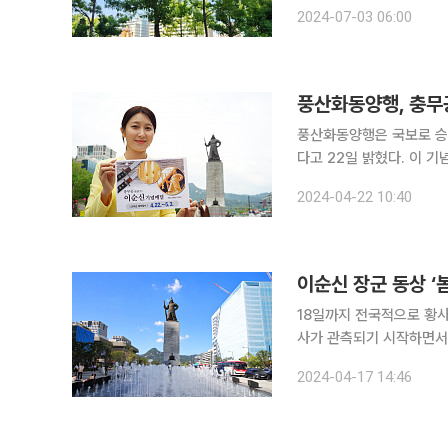
졌죠. 서울 광화문광장 내에서 최근 본지와 만난 이슬비(37) 씨는 “광화문 일대에서 10년간 직장인
2024-07-03 06:00
생활을 했는데 꽃과 잔디를
풍산화동양행, 충무
풍산화동양행은 국보로 승격
다고 22일 밝혔다. 이 기념 메달은 1594년 4월(선조 27) 임진왜란 당시 제작된 ‘국보 이순신 장
검’의 430주년을 맞아,
2024-04-22 10:40
이순신 장군 동상 ‘
18일까지 전국적으로 황사 영향받
사가 관측되기 시작하면서 미세먼지(P
대부분 지역에서 다음 날
2024-04-17 14:46
로 예보됐다. 