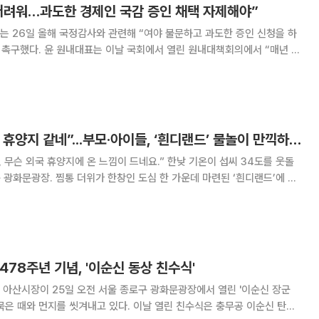
어려워…과도한 경제인 국감 증인 채택 자제해야”
 26일 올해 국정감사와 관련해 “여야 불문하고 과도한 증인 신청을 하
린 원내대책회의에서 “매년 국
총수와 경제인을 무리하게 출석시켜 망신을 준다거나, 민원 해결 용도로
를 남용한다는 지적이 있었다”며 이같이 밝
[르포] “광화문인데 휴양지 같네”...부모·아이들, ‘흰디랜드’ 물놀이 만끽하며 하하호호
 휴양지에 온 느낌이 드네요.” 한낮 기온이 섭씨 34도를 웃돌
 한 가운데 마련된 ‘흰디랜드’에 사
단은 지난 21일부터 여름 피서를 즐길 수 있는 ‘2023 서울썸머비치’ 행
으로 현대백화점이 재단과 협업
478주년 기념, '이순신 동상 친수식'
아산시장이 25일 오전 서울 종로구 광화문광장에서 열린 '이순신 장군
묵은 때와 먼지를 씻겨내고 있다. 이날 열린 친수식은 충무공 이순신 탄신