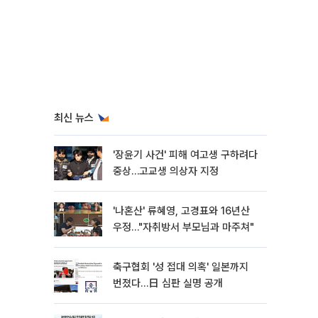
최신 뉴스
'장윤기 사건' 피해 여고생 구하려다
중상…고교생 의상자 지정
'나혼산' 류혜영, 고경표와 16년산
우정…"자취방서 부모님과 마주쳐"
축구협회 '성 접대 의혹' 일본까지
번졌다…日 심판 실명 공개