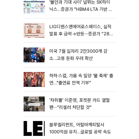
'불안과 기대 사이' 널뛰는 SK하이
닉스…증권가 "HBM4·LTA 기반 펀
터멘털 견고"
LIG디펜스앤에어로스페이스, 실적
발표 후 급락→반등⋯증권가 “28년
까지 튼튼”
미국 7월 일자리 2만3000개 감
소…고용 둔화 우려 확산
하하·스컬, 가뭄 속 밀양 '물 축제' 출
연…"출연료 전액 기부"
'차쥐뿔' 이준영, 포켓몬 카드 열혈
팬⋯"리셀러 처단할 것"
블루엘리펀트, 어펄마캐피탈서
1000억원 유치…글로벌 공략 속도