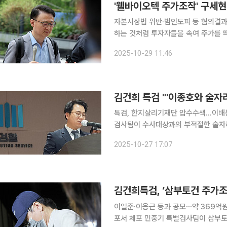
'웰바이오텍 주가조작' 구세현
자본시장법 위반·범인도피 등 혐의결과 이르면 29일 
하는 것처럼 투자자들을 속여 주가를 
표가 구속 기로에 섰다. 29일 법조계에 따르면 박정호 서울중앙지법 영장전담 부장판사는 이날 오
2025-10-29 11:46
전 10시부터 구 전 대표에 대한 구속
김건희 특검 "'이종호와 술자리
특검, 한지살리기재단 압수수색…이배용 의혹 수사 김건희 여사 관련 의혹
검사팀이 수사대상과의 부적절한 술자리
에는 문제가 없다"고 선을 그었다. 특
2025-10-27 17:07
김건희특검, ‘삼부토건 주가조
이일준·이응근 등과 공모⋯약 369억
포서 체포 민중기 특별검사팀이 삼부토건 주가조작 의혹을 받는 이기훈 전 삼부토건 부회장 겸 웰바