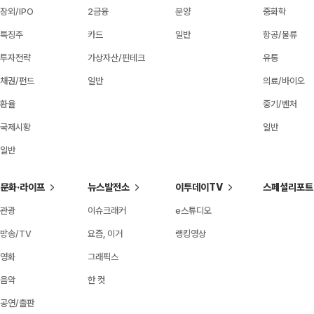
장외/IPO
2금융
분양
중화학
특징주
카드
일반
항공/물류
투자전략
가상자산/핀테크
유통
채권/펀드
일반
의료/바이오
환율
중기/벤처
국제시황
일반
일반
문화·라이프
뉴스발전소
이투데이TV
스페셜리포트
관광
이슈크래커
e스튜디오
방송/TV
요즘, 이거
랭킹영상
영화
그래픽스
음악
한 컷
공연/출판