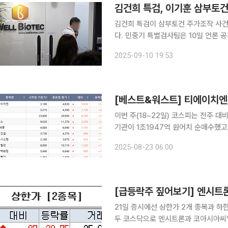
김건희 특검, 이기훈 삼부토건
김건희 특검이 삼부토건 주가조작 사건
다. 민중기 특별검사팀은 10일 언론 공지를 통해 "서울경찰청 형사기동대와 공조해 이날 오후 6시
14분께 이 부회장을 체포했다"고 밝혔다. 이 부회장은 지난달 17일 영장실질심사에 불출석
2025-09-10 19:53
주해 56일간 잠적해왔다. 그는 서울
이번 주(18~22일) 코스피는 전주 대비
기관이 1조1947억 원어치 순매수했고,
코스피에서 가장 상승률이 높았던 종목
2025-08-23 06:00
은 내년 전기승용차 구매 보조금 상향
[급등락주 짚어보기] 엔시트
21일 증시에선 상한가 2개 종목과 하한가 1개 종
두 코스닥으로 엔시트론과 코아시아씨엠이다. 엔시트론이 식음료(F&B) 사업 확대를