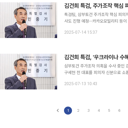
김건희 특검, 주가조작 핵심 
특검팀, 삼부토건 주가조작 핵심 피의자
사도 진행 예정⋯카카오모빌리티 등이 
석열 전 대통령 부인 김건희 여사 관련
2025-07-14 15:37
작 핵심 피의자 구속 영장 청구를 준비하
김건희 특검, '우크라이나 수
삼부토건 주가조작 의혹을 수사 중인 김
구세현 전 대표를 피의자 신분으로 소환해 조사한다. 이날 김건희 특검
"이기훈 웰바이오텍 회장 겸 삼부토건
2025-07-13 10:43
예정"이라고 밝혔다. 특검
1
2
3
4
5
6