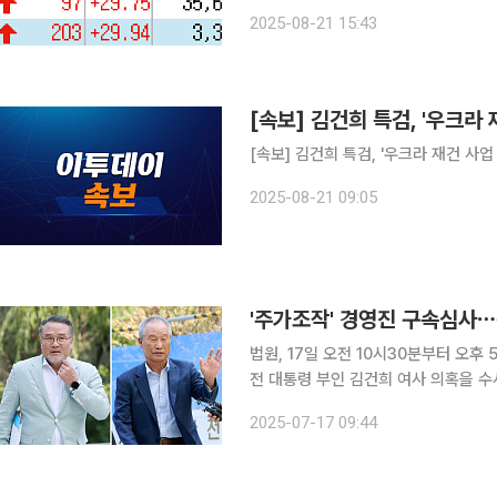
문 브랜드 고동경양을 인수했다는 소식
2025-08-21 15:43
[속보] 김건희 특검, '우크라
[속보] 김건희 특검, '우크라 재건 사
2025-08-21 09:05
'주가조작' 경영진 구속심사
법원, 17일 오전 10시30분부터 오후
전 대통령 부인 김건희 여사 의혹을 
된 삼부토건 전·현직 경영진에 대한 신병 확보에 나선다. 이정재 
2025-07-17 09:44
17일 오전 10시 30분 이일준 삼부토