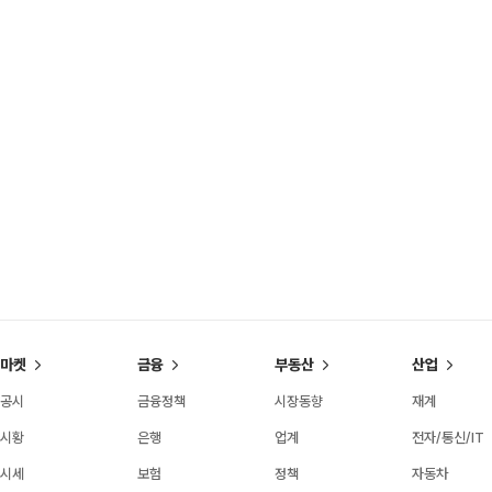
마켓
금융
부동산
산업
공시
금융정책
시장동향
재계
시황
은행
업계
전자/통신/IT
시세
보험
정책
자동차