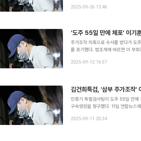
이오텍 회장을 구속 상태로 재판에 넘겼다. 특검팀은 26일 언론 공지를 내고 이날 오전 
2025-09-26 13:46
장을 자본시장과 금융투자업에 관한 법
‘도주 55일 만에 체포’ 이기
주가조작 의혹으로 수사를 받다가 도주
를 포기했다. 법조계에 따르면 이 부회장은 12일 오후 3시 30분부터 서울중앙지법 이정재 영장전담
부장판사 심리로 열리는 구속 전 피의자심문(영
2025-09-12 16:07
포기 의사를 전하며 현재 수용된 서울
김건희특검, '삼부 주가조작'
민중기 특별검사팀이 도주 55일 만에
구속영장을 청구했다. 11일 연합뉴스에 따르면 특검팀은 이날 오후 7시 42분께 자본시장법 위반 혐
의로 이 부회장에 대한 구속영장을 서울중앙지법에 청구
2025-09-11 20:34
터 9월 사이 삼부토건 주가를 인위적