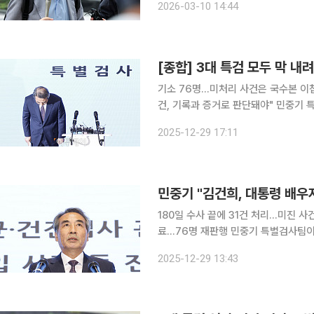
2026-03-10 14:44
첫 공판기일을 열었다. 
기소 76명…미처리 사건은 국수본 이첩
건, 기록과 증거로 판단돼야" 민중기 특별검사팀이 김건희 여사 관련 의혹 수사를 마무리하면서
12·3 비상계엄 이후 가동된 '3대 특
2025-12-29 17:11
넘겼지만, 핵심 쟁점으로 꼽혔던 일부
180일 수사 끝에 31건 처리…미진 
료…76명 재판행 민중기 특별검사팀이 김건희 여사가 대통령 배우자 지위를 이용해 금품을 수수하
고 인사·공천 과정에 개입했다고 판단했
2025-12-29 13:43
를 통해 총 76명을 기소했으며, 남