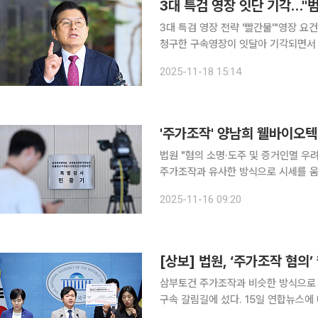
3대 특검 영장 잇단 기각…"범
3대 특검 영장 전략 '빨간불'"영장 요건 검증 더 엄격해야" 3대
청구한 구속영장이 잇달아 기각되면서
는 비판이 제기된다. 구속 제도는 피
2025-11-18 15:14
신
'주가조작' 양남희 웰바이오텍
법원 "혐의 소명·도주 및 증거인멸 우려 부
주가조작과 유사한 방식으로 시세를 움
했다. 김건희 여사 관련 의혹들을 수사 중인 민중기 특별검사팀은 16일 "양 회장에 대한 구속영장이
2025-11-16 09:20
기각됐다"고 밝혔다. 법원은
[상보] 법원, ‘주가조작 혐의
삼부토건 주가조작과 비슷한 방식으로 
구속 갈림길에 섰다. 15일 연합뉴스에 따르면 박정호 서울중앙지법 영장전담 부장판사는 이날 오후
3시 양 회장을 상대로 구속 전 피의자 심문(영장실질