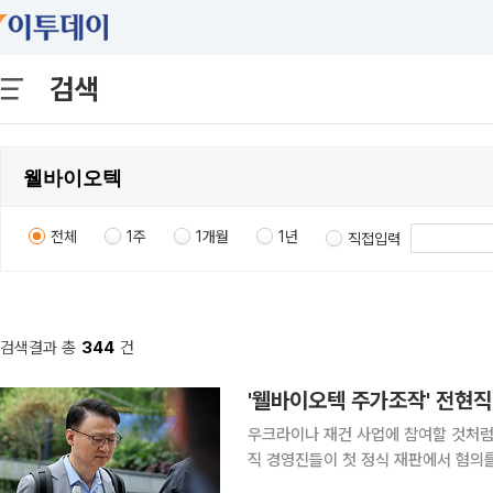
검색
전체
1주
1개월
1년
직접입력
검색결과 총
344
건
'웰바이오텍 주가조작' 전현직
우크라이나 재건 사업에 참여할 것처럼
직 경영진들이 첫 정식 재판에서 혐의를 부인했다. 서울중앙지법 형사합의3
10일 자본시장과 금융투자업에 관한 법