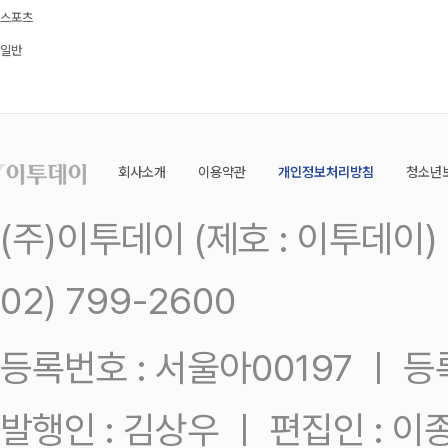
스포츠
일반
회사소개
이용약관
개인정보처리방침
청소년
(주)이투데이 (제호 : 이투데이
02) 799-2600
등록번호 : 서울아00197 ㅣ 등록일
발행인 : 김상우 ㅣ 편집인 : 