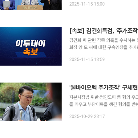
2025-11-15 15:00
을 수사 중인 민중기 특별검사팀은 전
[속보] 김건희특검, '주가조
김건희 씨 관련 각종 의혹을 수사하는
회장 양 모 씨에 대한 구속영장을 추가
2025-11-15 13:59
'웰바이오텍 주가조작' 구세현
자본시장법 위반·범인도피 등 혐의 우크라이나 재건 사업에 참여하는 것처럼 투자자들을 속여 주가
를 띄우고 부당이득을 챙긴 혐의를 받는 구세현
법 영장전담 부장판사는 29일 오후 10
2025-10-29 23:17
대표에 