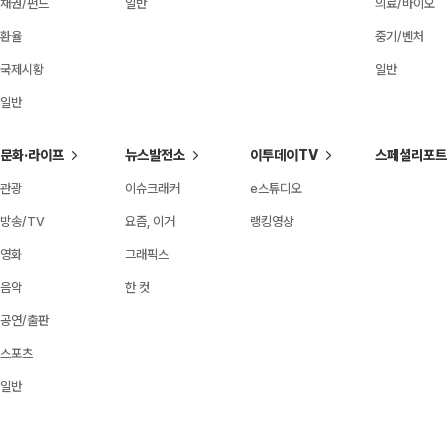
채권/펀드
일반
의료/바이오
환율
중기/벤처
국제시황
일반
일반
문화·라이프
뉴스발전소
이투데이TV
스페셜리포트
관광
이슈크래커
e스튜디오
방송/TV
요즘, 이거
랭킹영상
영화
그래픽스
음악
한 컷
공연/출판
스포츠
일반