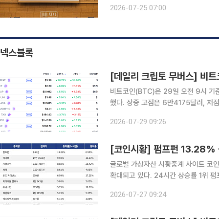
일과 일본, 한국은 고령층을 주요 기후
2026-07-25 07:00
원 등을 추진하고 있다. 
넥스블록
비트코인(BTC)은 29일 오전 9시 기
했다. 장중 고점은 6만4175달러, 
소폭 반등한 가운데 시가총액 상위 10
2026-07-29 09:26
련 자산이 
[코인시황] 펌프펀 13.28% 
글로벌 가상자산 시황중계 사이트 코인
확대되고 있다. 24시간 상승률 1위 펌프펀(PUMP)은 24시간 동안 13.28% 상승했으며, 7일 기준
으로는 0.55% 상승했다. 2위 에이브
2026-07-27 09:24
은 13.23%를 기록했다. 3위 시바이누