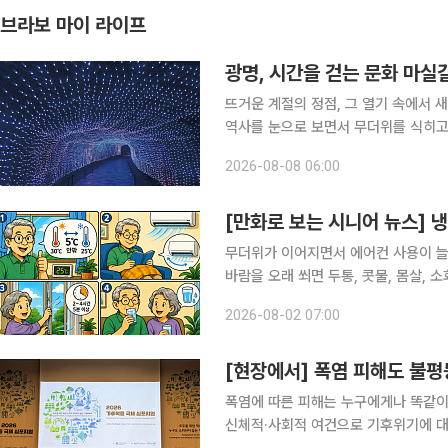
브라보 마이 라이프
광명, 시간을 걷는 문화 마실
뜨거운 계절의 정점, 그 열기 속에서 
역사를 눈으로 보면서 무더위를 식히고 
요즘 여가 활동이나 휴식의 트렌드가 
2026-08-08 06:00
자신이 원하는 목적형 경험을 추구한다
[만화로 보는 시니어 뉴스] 
무더위가 이어지면서 에어컨 사용이 늘
바람을 오래 쐬면 두통, 콧물, 몸살, 
시니어는 체온 조절 능력이 떨어질 수
2026-08-02 07:00
질병관리청에 따르면 실내외 온도 차가
[현장에서] 폭염 피해도 불평
폭염에 따른 피해는 누구에게나 똑같이
신체적·사회적 여건으로 기후위기에 대