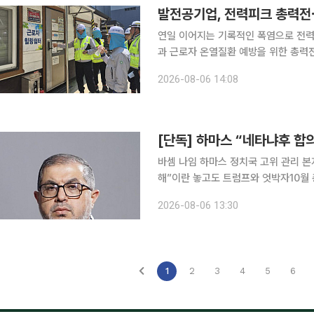
발전공기업, 전력피크 총력전⋯
연일 이어지는 기록적인 폭염으로 전
과 근로자 온열질환 예방을 위한 총력전에 돌입했다. 기관장들이 직접 
점검하고 노사가 합동으로 작업 환경을 챙기
2026-08-06 14:08
업계에 따르면 한국남동발전·한국서부
[단독] 하마스 “네타냐후 합의
바셈 나임 하마스 정치국 고위 관리 본
해”이란 놓고도 트럼프와 엇박자10월 총선 앞두고
라엘 총리가 미국 주도 평화위원회(B
2026-08-06 13:30
대한 지 하루 만에 하마스 정치국 고위
1
2
3
4
5
6