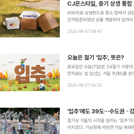
CJ온스타일, 중기 상생 통합 
600억원 상생펀드로 중소 협력사 성
진자립준비청년 상품 개발부터 일자리 경험까지 제공 CJ온스타일이 중
립준비청년의 경제적 자립을 지원하는 동
2026-08-07 08:47
600억원 규모의 상생펀드를 운영하고
오늘은 절기 '입추', 뜻은?
금요일인 오늘(7일)은 24절기 가운데
한자로는 설 입(立), 가을 추(秋)를 쓴다. 말
경이 135도에 이르는 때로, 대체로 양
2026-08-07 06:23
만, 실제 날씨까지 곧바로 가을로 바뀐
'입추'에도 39도⋯수도권ㆍ강
절기상 가을의 시작을 알리는 ‘입추’이
어지겠다. 기상청에 따르면 이날 북태평양고기압의 영향으로 전국 대부분 지역의 기온이 평년보다