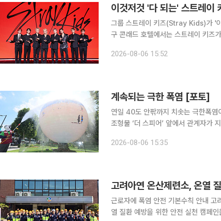
이것저것 '다 되는' 스트레이
그룹 스트레이 키즈(Stray Kids)가 '이것 
구 콘래드 호텔에서는 스트레이 키즈가 7
THAT) 기념 기자간담회가 열렸다. 이
2026-08-06 15:52
필릭스, 승민, 아이엔이 참석해 신
계속되는 극한 폭염 [포토]
연일 40도 안팎까지 치솟는 극한폭염
조형물 ‘더 스피어’ 앞에서 관계자가 지면 
이른 뒤 주말부터 다소 누그러지겠다. 
2026-08-06 15:35
다음 주에도 내륙의 최고체감온도가 3
고려아연 온산제련소, 온열 질
근로자에 폭염 안전 기본수칙 안내 고려아연 온산제련소는 노동조합과 함께 지난달 31일 여름철 온
열 질환 예방을 위한 안전 실천 캠페인을 실시했다고 6일