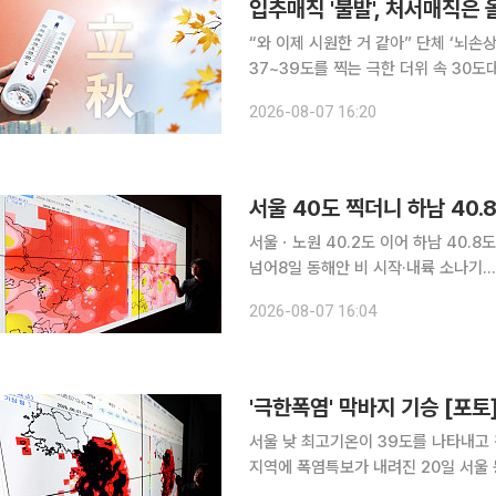
입추매직 '불발', 처서매직은 
“와 이제 시원한 거 같아” 단체 ‘뇌손상’의 단계까지 온 지독하고 지독한 폭염입니다. 낮 기온이
37~39도를 찍는 극한 더위 속 30도대
의 중심은 처음 영남을 비롯한 동쪽 지
2026-08-07 16:20
영남 쪽으로 내려오면서 뜨겁고 건조해
서울 40도 찍더니 하남 40.8
서울ㆍ노원 40.2도 이어 하남 40.
넘어8일 동해안 비 시작·내륙 소나기…무더위·열대야 지속 서울 
이어 경기 하남과 전남 광양에서도 4
2026-08-07 16:04
가 내려진 가운데 곳곳에서 39~40도
'극한폭염' 막바지 기승 [포토
서울 낮 최고기온이 39도를 나타내고 
지역에 폭염특보가 내려진 20일 서울
기준 최고 기온(왼쪽)과 체감 기온을 