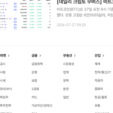
비트코인(BTC)은 27일 오전 9시 기
했다. 장중 고점은 6만5555달러, 
보인 가운데 시가총액 상위 100위 가
2026-07-27 09:20
자산이 강세를 나타냈다. 
마켓
금융
부동산
산업
공시
금융정책
시장동향
재계
시황
은행
업계
전자/통신/IT
시세
보험
정책
자동차
장외/IPO
2금융
분양
중화학
특징주
카드
일반
항공/물류
투자전략
가상자산/핀테크
유통