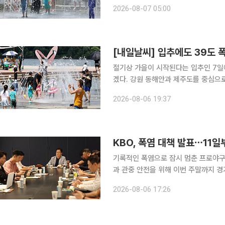
높겠다. 아침 최저기온은 22~27도, 
2026-08-07 05:00
효된 가운데 최고체감온도는 35도 안
[내일날씨] 입추에도 39도 
절기상 가을이 시작된다는 입추인 7일
겠다. 강원 동해안과 제주도를 중심으로는 소나기도 내릴
최저기온은 22~27도, 낮 최고기온은 
2026-08-06 19:37
KBO, 폭염 대책 발표⋯11
기록적인 폭염으로 잠시 멈춘 프로야구가
과 관중 안전을 위해 이번 주말까지 경
간을 오후 7시로 늦추는 등 혹서기 특별 운영 방안을 시행한
2026-08-06 17:26
에서 10개 구단 단장과 프로야구선수