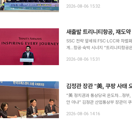
는 폭염으로부터 근로자의 건강과 안전
2026-08-06 15:32
새출발 트리니티항공, 재도약
SSC 전략 앞세워 FSC·LCC와 차별
계…항공·숙박 시너지 “트리니티항공은 고객에게 정말 필요한 서비스를 가장 가치있게 제공하는 항
공사가 되겠습니다.”(이상윤 트리니티항공 대표이사) 소노트리니티그룹
2026-08-06 15:31
리니티항공'으로 간판을 바꿔 달고 재
김정관 장관 "美, 쿠팡 사태 
“美 정치권과 통상당국 온도차…정부, 
안 아냐” 김정관 산업통상부 장관이 쿠팡 개인정보 유출 사태를 둘러싼 한미 간 시각차와 관련해 미
국 일각에 사실관계에 대한 오해가 있
2026-08-06 14:16
밝혔다. 다만 이번 사안이 한미동맹을