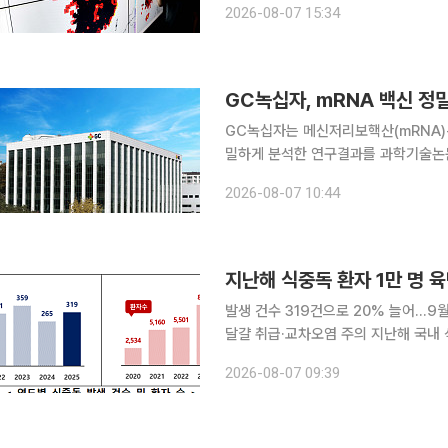
2026-08-07 15:34
게 표시된다.
GC녹십자, mRNA 백신 정
GC녹십자는 메신저리보핵산(mRNA)
밀하게 분석한 연구결과를 과학기술논문
(Pharmaceutical Research)’에 게재했다고 7일 밝혔
2026-08-07 10:44
속한 개발과 배포가 가능한 혁신적 모
지난해 식중독 환자 1만 명 
발생 건수 319건으로 20% 늘어…9
달걀 취급·교차오염 주의 지난해 국내 식중독 발생 건수와 환자 수가 모두 증가한 것으로 나타났다.
특히 살모넬라와 노로바이러스 식중독이
2026-08-07 09:39
열 조리가 요구된다. 식품