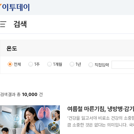
검색
전체
1주
1개월
1년
직접입력
검색결과 총
10,000
건
여름철 마른기침, 냉방병‧감기
‘건강을 잃고서야 비로소 건강의 소중
큼 소중한 것은 없다는 의미입니다. 국
일상생활에서 알아두면 도움이 되는 알찬 건강정보를 소