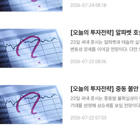
나온 만큼 반도체를 중심으로는 하방 경직성이 나타날 
2026-07-24 08:18
23일(현지시간) 미국 증시는 알파벳과
23일 국내 증시는 알파벳과 테슬라 실
변동성 장세를 이어갈 전망이다. 다만 
하면 코스피가 바닥권에 진입했다는 인식도 커지고 있다. ◆한지영
2026-07-23 08:06
시간) 미국 증시는 엔비디아의 베라 루
[오늘의 투자전략] 중동 불안
22일 국내 증시는 중동발 불확실성이
기대를 반영해 상승세를 보일 전망이다
장중 변동성을 다시 키울 수 있어 반
2026-07-22 07:53
◆한지영 키움증권 연구원 = 21일(현