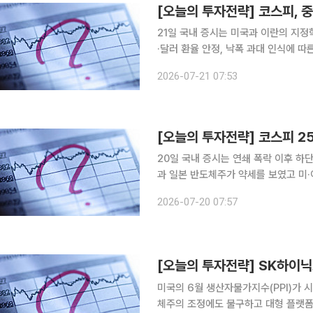
21일 국내 증시는 미국과 이란의 지
·달러 환율 안정, 낙폭 과대 인식에 
는 이어지겠지만,밸류에이션과 실적, 
2026-07-21 07:53
성에 무게가 실린다. ◆한
20일 국내 증시는 연쇄 폭락 이후 하
과 일본 반도체주가 약세를 보였고 미
금융위기 수준까지 낮아진 만큼 600
2026-07-20 07:57
미국 빅테크와 국내 주요 기업 실적이
[오늘의 투자전략] SK하이닉
미국의 6월 생산자물가지수(PPI)가 
체주의 조정에도 불구하고 대형 플랫폼