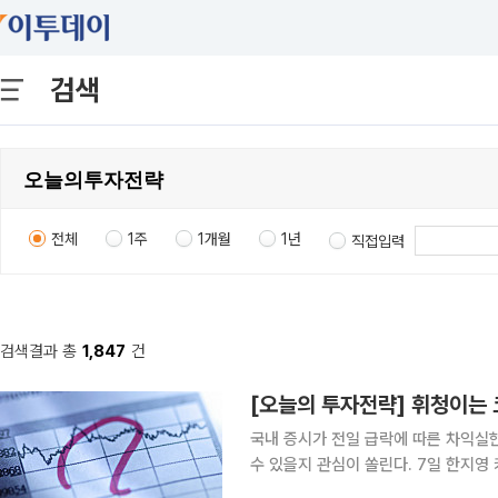
검색
전체
1주
1개월
1년
직접입력
검색결과 총
1,847
건
국내 증시가 전일 급락에 따른 차익실
수 있을지 관심이 쏠린다. 7일 한지영 키움증권 연구원은 "오늘 국내 증시는 호르무즈 해협 불확실
성 재부각과 미국 7월 고용 경계심리에