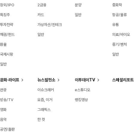
장외/IPO
2금융
분양
중화학
특징주
카드
일반
항공/물류
투자전략
가상자산/핀테크
유통
채권/펀드
일반
의료/바이오
환율
중기/벤처
국제시황
일반
일반
문화·라이프
뉴스발전소
이투데이TV
스페셜리포트
관광
이슈크래커
e스튜디오
방송/TV
요즘, 이거
랭킹영상
영화
그래픽스
음악
한 컷
공연/출판