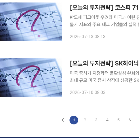
반도체 피크아웃 우려와 미국과 이란 
물가 지표와 주요 테크 기업들의 실적 발표
증권 연구원은 13일 "이번 주 코스피
2026-07-13 08:13
도(Fed) 의장의 의회 증언, ASML 
[오늘의 투자전략] SK하이닉스
미국 증시가 지정학적 불확실성 완화와 
최대 규모 미국 증시 상장에 성공한 S
지 관심이 쏠린다. 10일 한지영 키움증권 연구원은 "미-이란 협상 복귀 기대감과 필라델피아 반도체
2026-07-10 08:03
지수 2거래일 연속 반등 등 미국발 호
1
2
3
4
5
6