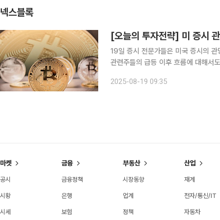
넥스블록
19일 증시 전문가들은 미국 증시의 관
관련주들의 급등 이후 흐름에 대해서도 관심을 보였다. ◇김환 NH투
시장 선호도 측면에서 단기 밸류에이션
2025-08-19 09:35
한다. 5단계 시그널 지표를 활용한
마켓
금융
부동산
산업
공시
금융정책
시장동향
재계
시황
은행
업계
전자/통신/IT
시세
보험
정책
자동차