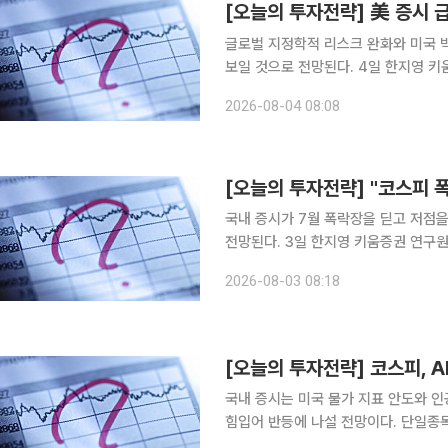
글로벌 지정학적 리스크 완화와 미국 
보일 것으로 전망된다. 4일 한지영 키움증권 연구원은 "7월 폭락 및 전일 급락에 대한 과매도 인식
지속, 트럼프 TACO발 유가 및 금리 하락, 미국 반도체주들 의
2026-08-04 08:08
름을 보일 전망"이라며 "AI 밸류체인 
[오늘의 투자전략] "코스피 
국내 증시가 7월 폭락장을 딛고 저점
전망된다. 3일 한지영 키움증권 연구원은 "이번 주 코스피 주간 예상 레인지는 6000~7000으로
전망된다"며 "미·이란 휴전 협상 재개와
2026-08-03 08:18
기업들의 실적 공개가 지수 회복력의 
국내 증시는 미국 물가 지표 안도와 인
힘입어 반등에 나설 전망이다. 단일종
부담이 완화되고 있다는 분석이 나온다. 31일 한지영 키움증권 연구원은 “이날은 분기 호실