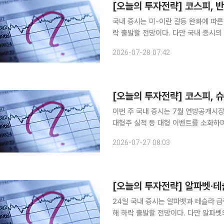
국내 증시는 미-이란 갈등 완화에 따른
락 출발할 전망이다. 다만 국내 증시의
심의 분할 매수 전략이 유효하다는 분석이 나온다. 28일 한지영 키움증권 
2026-07-28 07:42
란 갈등 완화에 따른 유가 급락 및 금리
이번 주 국내 증시는 7월 연방공개시장위
대형주 실적 등 대형 이벤트를 소화하며 반등을 시도할 전
“이번 주 코스피는 7월 FOMC, 미국
2026-07-27 08:03
정학적 긴장 완화 기대감, MS·아마존·
24일 국내 증시는 알파벳과 테슬라 급
해 하락 출발할 전망이다. 다만 알파