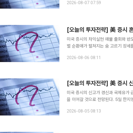
2026-08-07 07:59
따른 저가 매수세 유입 등에 힘입어 
[오늘의 투자전략] 美 증시 
미국 증시의 차익실현 매물 출회와 반
별 순환매가 펼쳐지는 숨 고르기 장세를 나타낼 것으로 
"국내증시가 지정학, 매크로 여건 호전
2026-08-06 08:11
따른 차익실현 물량 출회 등으로 지수 
[오늘의 투자전략] 美 증시 
미국 증시의 신고가 경신과 국제유가 
을 이어갈 것으로 전망된다. 5일 한지영 키움증권 연구원은 "유가 급락, 금리 하락 등 우호적인 매크
로 환경 속 마이크론 등 반도체 중심의
2026-08-05 08:13