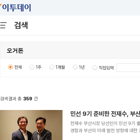
검색
전체
1주
1개월
1년
직접입력
검색결과 총
359
건
민선 9기 준비한 전재수, 부산
전재수 부산시장 당선인이 민선 9기 
경험과 부산의 미래 발전 방향에 대한 조언을 청취했다. 당선인이 전
영 노하우와 정책적 고견을 듣는 행보