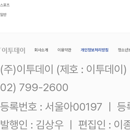
스포츠
일반
회사소개
이용약관
개인정보처리방침
청소년
(주)이투데이 (제호 : 이투데이
02) 799-2600
등록번호 : 서울아00197 ㅣ 등록일
발행인 : 김상우 ㅣ 편집인 : 