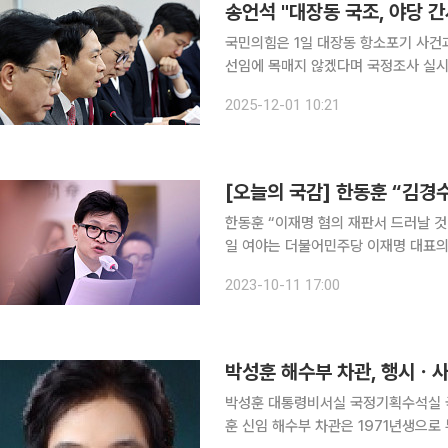
송언석 "대장동 국조, 야당 
국민의힘은 1일 대장동 항소포기 사건
선임에 목매지 않겠다며 국정조사 실시를 강력 촉구했다. 송언석 
원회의에서 “법사위의 야당 간사 선임이라고
2025-12-01 10:21
는 “국조를 회피하는 자가 범인이다.
한동훈 “이재명 혐의 재판서 드러날 것”9·19 합
일 여야는 더불어민주당 이재명 대표의
한동훈 법무부 장관은 이날 열린 국회
2023-10-11 17:00
를 확정적으로 발언했다는 지적에 대해
박성훈 해수부 차관, 행시ㆍ사
박성훈 대통령비서실 국정기획수석실 국
훈 신임 해수부 차관은 1971년생으