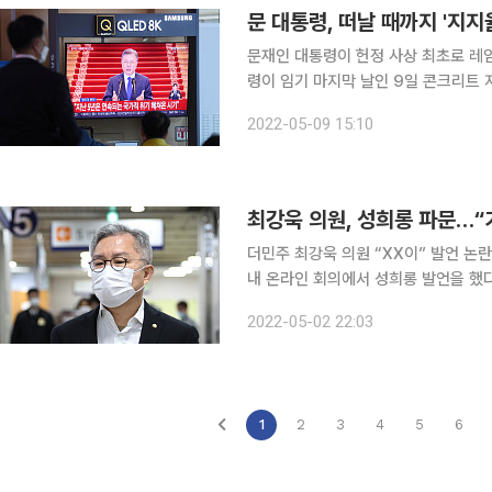
문 대통령, 떠날 때까지 '지지
문재인 대통령이 헌정 사상 최초로 레
령이 임기 마지막 날인 9일 콘크리트 
간 문 대통령의 평균 지지율은 무려 51.9%에 달했다. 여론조사 전문
2022-05-09 15:10
6일까지 전국 18세 이상 유권자 20
최강욱 의원, 성희롱 파문…“
더민주 최강욱 의원 “XX이” 발언 논란…성희롱 부인에
내 온라인 회의에서 성희롱 발언을 했다
부인했으나, 더민주는 당 차원에서 사실 
2022-05-02 22:03
된 발언은 지난달 28일 민주당 법제
1
2
3
4
5
6