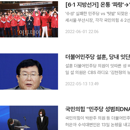
'수성' 실패한 민주당 vs '텃밭' 되
세서울·부산시장, 각각 국민의힘 4·2선
12년 만에 충청권 되찾을까경기·세종·대전 등 3곳 경합세 1일 
2022-06-01 22:06
조사 결과는 한마디로 국민의힘의 '대
더불어민주당 설훈, 당내 잇
설훈 더불어민주당 의원이 잇따른 성 비위
일 설 의원은 CBS 라디오 ‘김현정의
터졌다. 당 분위기가 침통할 것 같다. 어떻
2022-05-13 13:49
“저도 박완주 의원 건은 그냥 본인이 
국민의힘 "민주당 성범죄DNA 
국민의힘이 박완주 의원 등 더불어민주당의
허은아 수석대변인은 13일 논평을 내