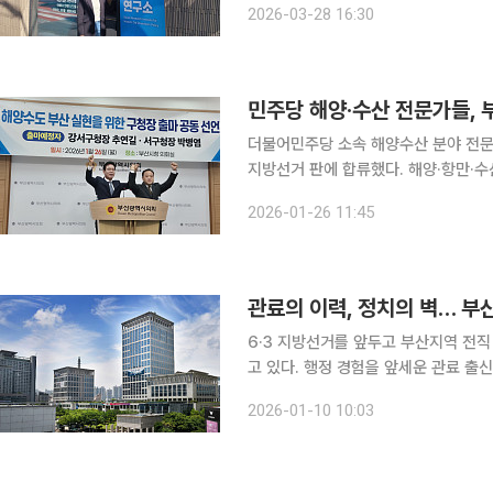
2026-03-28 16:30
않은 미래에 대한 두려움과 설렘이 동시
민주당 해양·수산 전문가들, 
더불어민주당 소속 해양수산 분야 전문
지방선거 판에 합류했다. 해양·항만·수산을
부산시설공단 이사장은 26일 부산시의
2026-01-26 11:45
제9회 전국동시지방선거에서 부산 강
관료의 이력, 정치의 벽… 부산
6·3 지방선거를 앞두고 부산지역 전
고 있다. 행정 경험을 앞세운 관료 출신
선거판에서는 정치적 기반과 현장 장악력이 부족
2026-01-10 10:03
인사는 김광회 전 부산시 미래혁신부시