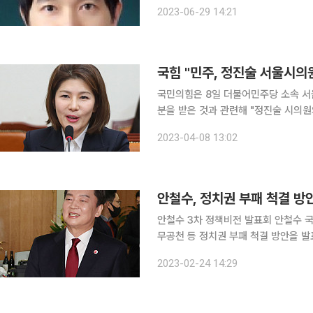
대 존 피츠제랄드 케네디행정대학원에서 행정학 석사 학
2023-06-29 14:21
해 총무처·행정자치부 사무관, 기획예
국힘 "민주, 정진술 서울시의
국민의힘은 8일 더불어민주당 소속 
분을 받은 것과 관련해 "정진술 시의원
은 사안에 대해 명명백백히 국민들께 밝혀야 한다"고 요구했
2023-04-08 13:02
평에서 "민주당 서울시당이 3일 서울
안철수, 정치권 부패 척결 방안
안철수 3차 정책비전 발표회 안철수 국민의힘 당 대표 후보는 24일 재·보궐 선거 귀책 사유 정당의
무공천 등 정치권 부패 척결 방안을 발표했다. 안 후보는 이날 오전 국회에서 제3차
회를 열고 “제1야당 대표가 받는 부패
2023-02-24 14:29
책임, 정당의 책임을 제도화하는 계기