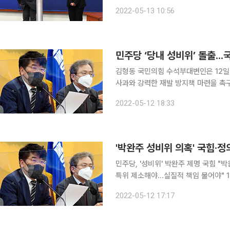
충격적인 것은 2차 가해 정황"이라며
2022-05-13 10:56
야말로 후안무치의 극치"라고 비판했다.
민주당 ‘당내 성비위’ 돌출..
김형동 국민의힘 수석부대변인은 12일
사과와 강력한 재발 방지책 마련을 촉구했다. 김 수석부대변인은 “오늘 민주당 박완
성 비위로 제명이 의결됐다”며 “박원순
2022-05-12 18:33
'박완주 성비위 의혹' 국힘·정
민주당, '성비위' 박완주 제명 국힘 
특위 제소해야…실질적 책임 물어야" 12일 박완주 민주당 의원이 성비위 의혹 사건으로 제명되면서
정치권 비판이 빗발친다. 국민의힘과 
2022-05-12 17:17
해야 한다고 주장했다. 민주당은 오후 