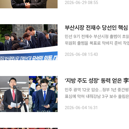
2026-06-29 08:55
보로 풀이된다. 전 당선인은 
부산시장 전재수 당선인 핵심 
민선 9기 전재수 부산시정 출범이 초읽기에 들어갔다. 전재수 부산시장
위원회 출범을 목표로 막바지 준비 작
사업본부 건물에 꾸려질 예정이며, 민선
2026-06-08 15:43
논의하는 역할을 맡
민주 광역 12곳 압승…정부 1년 중간
표심에 막혀 내줘강남 3구 보수 쏠림은 2002년 이후 최대 더
단체장 12곳을 휩쓸었다. 이재명 정부
2026-06-04 16:31
다는 평가가 나온다. 최대 승부처 서