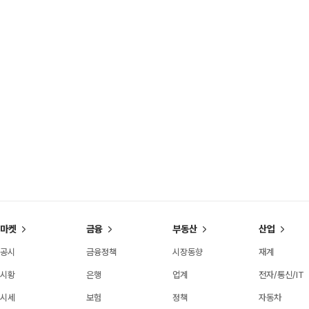
마켓
금융
부동산
산업
공시
금융정책
시장동향
재계
시황
은행
업계
전자/통신/IT
시세
보험
정책
자동차