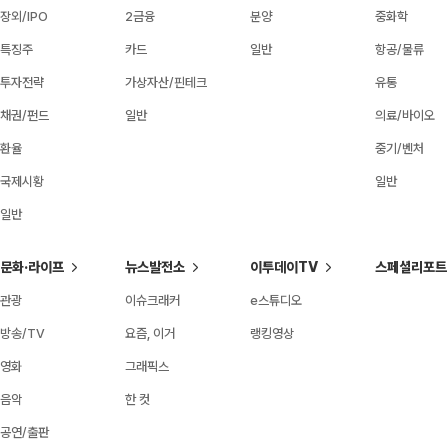
장외/IPO
2금융
분양
중화학
특징주
카드
일반
항공/물류
투자전략
가상자산/핀테크
유통
채권/펀드
일반
의료/바이오
환율
중기/벤처
국제시황
일반
일반
문화·라이프
뉴스발전소
이투데이TV
스페셜리포트
관광
이슈크래커
e스튜디오
방송/TV
요즘, 이거
랭킹영상
영화
그래픽스
음악
한 컷
공연/출판