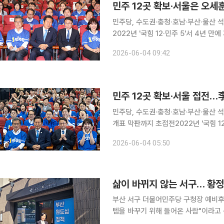
민주 12곳 확보·서울은 오세
민주당, 수도권·충청·호남·부산·울산 
2022년 '국힘 12·민주 5'서 4년
한동훈 당선 6·3 지방선거에서 더불어민주당이 전국 16개 광역단체장 선거 가운데 12곳을 가져갔
2026-06-04 09:42
지만, 최대 승부처인 서울에서는 국민
민주당, 수도권·충청·호남·부산·울산 
개표 막판까지 초접전2022년 '국힘 1
부산 북구갑 무소속 한동훈 당선 6·3 지방선거 개표가 막바지에 접어든 4일 새벽 더불어민주당이
2026-06-04 05:50
전국 16개 광역단체장 선거 가운데 1
삶이 바뀌지 않는 서구… 황정
부산 서구 더불어민주당 구청장 예비후
템을 바꾸기 위해 들어온 사람"이라고 규정했다. 그의 발언은 공약보다 구조를, 속도보다 방향을 겨
냥하고 있었다. “험지를 넘어 사지… 두려움과 설렘이 교차” 황 후보는 서구 출마를 두고 "확정되지