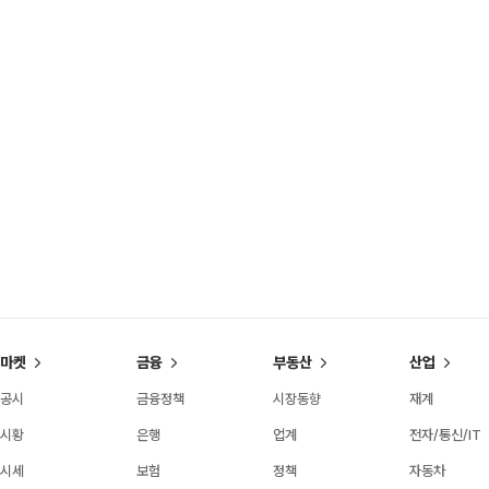
마켓
금융
부동산
산업
공시
금융정책
시장동향
재계
시황
은행
업계
전자/통신/IT
시세
보험
정책
자동차