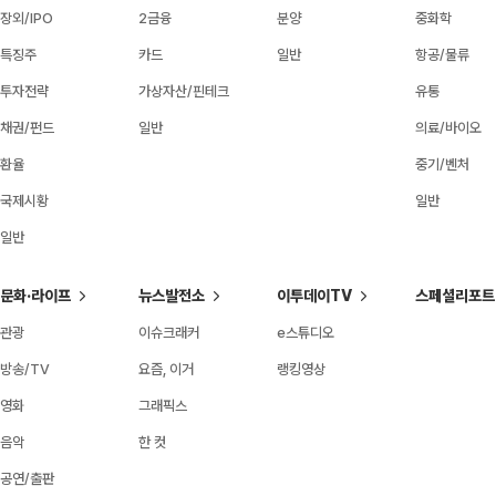
장외/IPO
2금융
분양
중화학
특징주
카드
일반
항공/물류
투자전략
가상자산/핀테크
유통
채권/펀드
일반
의료/바이오
환율
중기/벤처
국제시황
일반
일반
문화·라이프
뉴스발전소
이투데이TV
스페셜리포트
관광
이슈크래커
e스튜디오
방송/TV
요즘, 이거
랭킹영상
영화
그래픽스
음악
한 컷
공연/출판