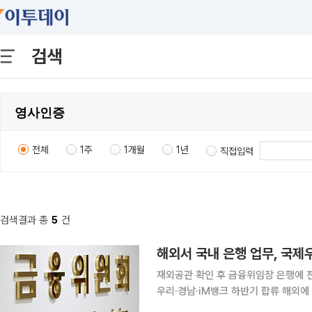
검색
전체
1주
1개월
1년
직접입력
검색결과 총
5
건
해외서 국내 은행 업무, 국제
재외공관 확인 후 금융위임장 은행에 
우리·경남·iM뱅크 하반기 합류 해외에 거주하는 재외동포가 국내 은행 업무를 대리인에게 맡길 때
금융위임장 원본을 국제우편으로 보내지 않아도 된다. 금융위원회와 