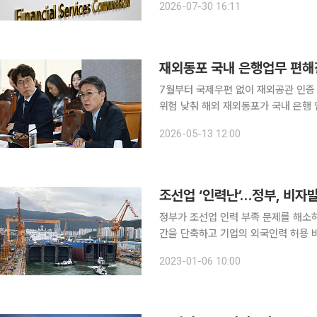
2026-07-30 16:11
재외동포 국내 은행업무 편
7월부터 국제우편 없이 재외공관 인증
위험 낮춰 해외 재외동포가 국내 은행 업무 위임 시 재외공관 인증 금융위임장을 국제우편으로 발송
해야 했던 불편이 오는 7월부터 사라
2026-05-13 12:00
조선업 ‘인력난’…정부, 비자
정부가 조선업 인력 부족 문제를 해소하
간을 단축하고 기업의 외국인력 허용 비율을 늘린다. 법무부와 산업통상
에서 이같은 내용이 포함된 ‘조선업 외국인력 도
2023-01-06 10:00
최근 조선산업 수주실적은 개선되고 있