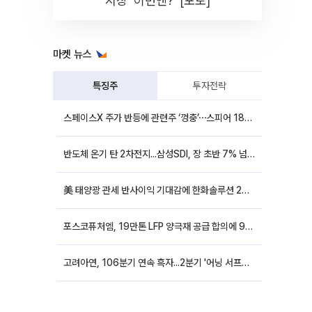
시장 '이번엔?' [포토]
마켓 뉴스
특징주
투자전략
스페이스X 주가 반등에 관련주 ‘껑충’⋯스피어 18%ㆍ에이치브이엠 12%↑
반도체 온기 탄 2차전지...삼성SDI, 장 초반 7% 넘게 껑충
美 태양광 관세 반사이익 기대감에 한화솔루션 20%대·OCI홀딩스 14%대 급등
포스코퓨처엠, 19만톤 LFP 양극재 공급 합의에 9%대 강세
고려아연, 106분기 연속 흑자...2분기 '어닝 서프라이즈'에 장 초반 12%대 강세