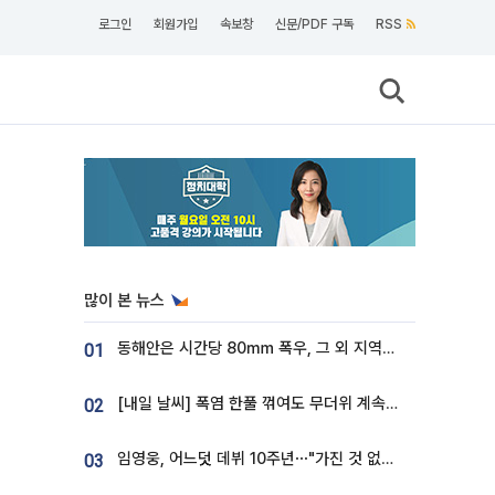
로그인
회원가입
속보창
신문/PDF 구독
RSS
많이 본 뉴스
동해안은 시간당 80㎜ 폭우, 그 외 지역은 폭염…‘극과 극 날씨’
01
[내일 날씨] 폭염 한풀 꺾여도 무더위 계속⋯동해안 이틀 연속 비
02
임영웅, 어느덧 데뷔 10주년⋯"가진 것 없던 시절, 내 앞엔 20명의 팬뿐"
03