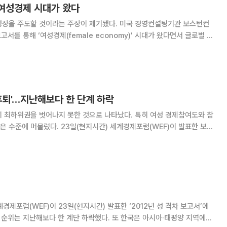
 여성경제 시대가 왔다
할 것이라는 주장이 제기됐다. 미국 경영컨설팅기관 보스턴컨
고서를 통해 ‘여성경제(female economy)’ 시대가 왔다면서 글로벌 경
내다봤다. BCG는 특히 중국와 인도로 구성된 ‘친디
아’ 경제의 성장 동력이 여성이라고 강조했다. 중국에
후퇴'…지난해보다 한 단계 하락
히 최하위권을 벗어나지 못한 것으로 나타났다. 특히 여성 경제참여도와 참
현지시간) 세계경제포럼(WEF)이 발표한 보고
 한국의 성평등 순위가 지난해(107위)보다 한 계단 하락하며 108위를 기
다. 이는 아랍에미리트(107위), 쿠웨이