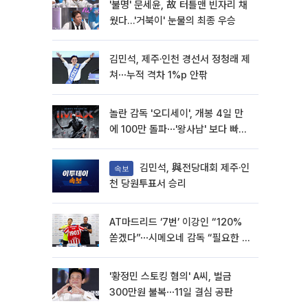
'불명' 문세윤, 故 터틀맨 빈자리 채
웠다…'거북이' 눈물의 최종 우승
김민석, 제주·인천 경선서 정청래 제
쳐⋯누적 격차 1%p 안팎
놀란 감독 '오디세이', 개봉 4일 만
에 100만 돌파⋯'왕사남' 보다 빠르
다
김민석, 與전당대회 제주·인
속보
천 당원투표서 승리
AT마드리드 ‘7번’ 이강인 “120%
쏟겠다”⋯시메오네 감독 “필요한 선
수”
'황정민 스토킹 혐의' A씨, 벌금
300만원 불복⋯11일 결심 공판