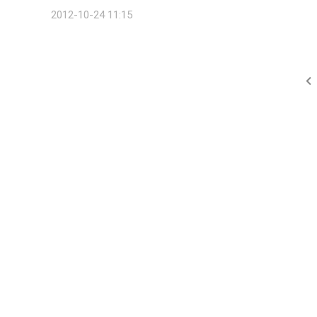
도 중국(69위), 일본(101위)에 밀렸다. 아태지역에서는 뉴질랜
2012-10-24 11:15