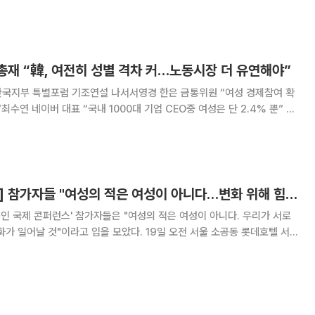
 APEC 여성경제회의(WEF)’
총재 “韓, 여전히 성별 격차 커…노동시장 더 유연해야”
한국지부 특별포럼 기조연설 나서서영경 한은 금통위원 “여성 경제참여 확
최수연 네이버 대표 “국내 1000대 기업 CEO중 여성은 단 2.4% 뿐” 크
제통화기금(IMF) 총재는 14일 “한국이 최근 여성의 경제활동 참여율을
전을 이루었지만 여전히 성별 격차
[여성 국제콘퍼런스] 참가자들 "여성의 적은 여성이 아니다…변화 위해 힘을 합쳐야"
금융인 국제 콘퍼런스' 참가자들은 "여성의 적은 여성이 아니다. 우리가 서로
이라고 입을 모았다. 19일 오전 서울 소공동 롯데호텔 서
한민국 여성 금융인 국제 콘퍼런스'에서는 강연을 토대로 참가자들의 활발한
질의응답과 토론이 이어졌다. 민희경 CJ