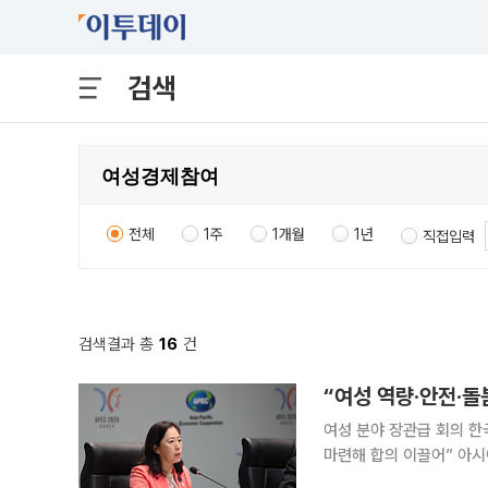
검색
전체
1주
1개월
1년
직접입력
검색결과 총
16
건
여성 분야 장관급 회의 
마련해 합의 이끌어” 아시아태평양경제협력체(APEC) 21개 회원경제가 여성의 경제 참여 확대를
위해 역량·안전·돌봄 체계 등 