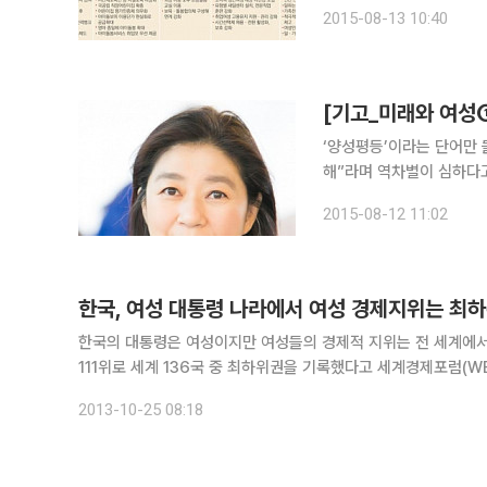
않기 때문에 실효성은 낮
2015-08-13 10:40
되는 부분이 없지 않기 때
‘양성평등’이라는 단어만 
해”라며 역차별이 심하다
부인이 남녀 차별받지 않고
2015-08-12 11:02
건 좋다”고 한다. 심지어
한국, 여성 대통령 나라에서 여성 경제지위는 최
한국의 대통령은 여성이지만 여성들의 경제적 지위는 전 세계에서 최하위를 면치 
111위로 세계 136국 중 최하위권을 기록했다고 세계경제포럼(WEF)이 25일(현지시간) 발
(Gender Gap Index) 보고서’에 따르면 한국의 성 평등 순위는
2013-10-25 08:18