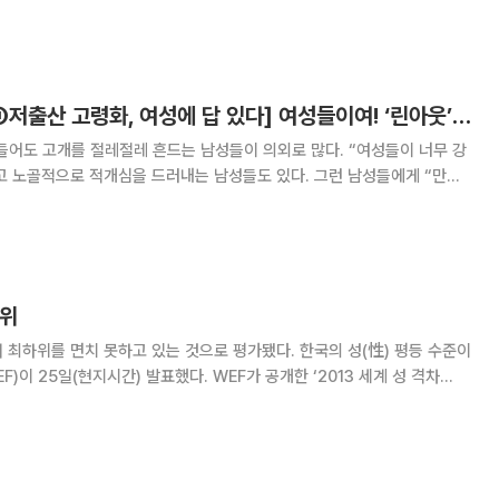
은 편이다. 가용 자원 활용으로 이윤을 극대화하려는 기업의 목표와는 상충
문이다. 따라서 정부가 ‘보이는 손’이 되어
[기고_미래와 여성①저출산 고령화, 여성에 답 있다] 여성들이여! ‘린아웃’하지 말고 ‘린인’하라
들어도 고개를 절레절레 흔드는 남성들이 의외로 많다. “여성들이 너무 강
고 노골적으로 적개심을 드러내는 남성들도 있다. 그런 남성들에게 “만약
 능력에 맞게 돈을 벌어 온다면 어떻겠느냐”고 묻는다. 그럼 단박에 “그
 어떤 이는 그렇게만 된다면 본인이 “주부로
하위
못하고 있는 것으로 평가됐다. 한국의 성(性) 평등 수준이
표했다. WEF가 공개한 ‘2013 세계 성 격차