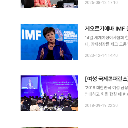
2025-08-12 17:10
벤시아에서 열린 ‘2025년
게오르기에바 IMF 
14일 세계여성이사협회 
대, 잠재성장률 제고 도움”
리스탈리나 게오르기에바 국
2023-12-14 14:40
높이는 데 있어 상당한 진
'2018 대한민국 여성 
연대하고 힘을 합칠 때 변화가 일어날 것"
울에서 열린 '2018 대
2018-09-19 22:30