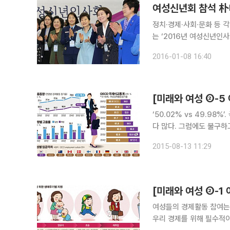
여성신년회 참석 朴
정치·경제·사회·문화 등 
는 ‘2016년 여성신년인사회’가 열렸다. 7일 오후 서울 은평
원에서 열린 여성신년인사
2016-01-08 16:40
낡은 패러다임을 확실하게
‘50.02% vs 49.98
다 많다. 그럼에도 불구하
각 분야를 막론하고 남성
2015-08-13 11:29
다. 전 세계적으로 경제성장
여성들의 경제활동 참여는
우리 경제를 위해 필수적