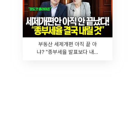
부동산 세제개편 아직 끝 아
냐? "종부세율 발표보다 내릴
것" 장기거주·양도세 전망 I 집
땅지성 I 김인만, 진미윤