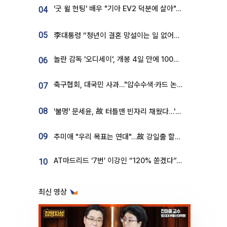
'굿 윌 헌팅' 배우 "기아 EV2 덕분에 살아"…교통사고 후 안전성 극찬
04
05
李대통령 “청년이 결혼 망설이는 일 없어야...제도상 불이익 조사”
놀란 감독 '오디세이', 개봉 4일 만에 100만 돌파⋯'왕사남' 보다 빠르다
06
축구협회, 대국민 사과…"압수수색·카드 논란 사죄, 강도 높은 쇄신"
07
08
'불명' 문세윤, 故 터틀맨 빈자리 채웠다…'거북이' 눈물의 최종 우승
09
추미애 "우리 목표는 연대"…故 강일출 할머니 흉상 제막
AT마드리드 ‘7번’ 이강인 “120% 쏟겠다”⋯시메오네 감독 “필요한 선수”
10
최신 영상