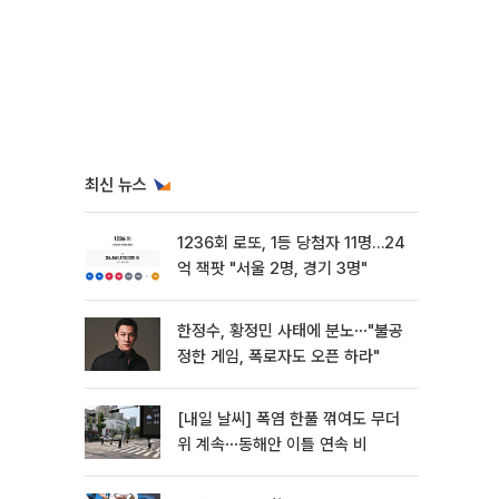
최신 뉴스
1236회 로또, 1등 당첨자 11명…24
억 잭팟 "서울 2명, 경기 3명"
한정수, 황정민 사태에 분노⋯"불공
정한 게임, 폭로자도 오픈 하라"
[내일 날씨] 폭염 한풀 꺾여도 무더
위 계속⋯동해안 이틀 연속 비