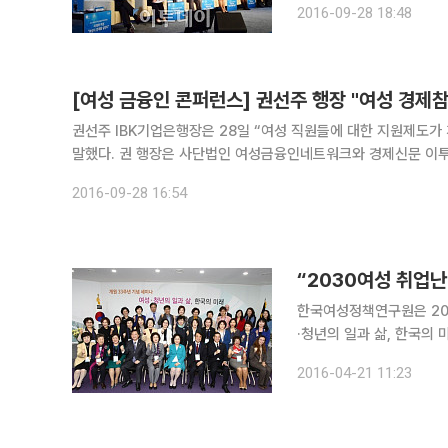
2016-09-28 18:48
입을 모았다. 
[여성 금융인 콘퍼런스] 권선주 행장 "여성 경제참
권선주 IBK기업은행장은 28일 “여성 직원들에 대한 지원제도가
말했다. 권 행장은 사단법인 여성금융인네트워크와 경제신문 이투데이 주관으로 서울 종로구 포시즌스호텔에서 열린 '2016 대한민국 여성
금융인 국제 콘퍼런스'에서 패널로 참석해 기업은행이 시행 중인
2016-09-28 16:54
“2030여성 취업
한국여성정책연구원은 20
·청년의 일과 삶, 한국의 미래'
노동시장과 가족변화 속에
2016-04-21 11:23
일과 삶의 여건, 현황을 