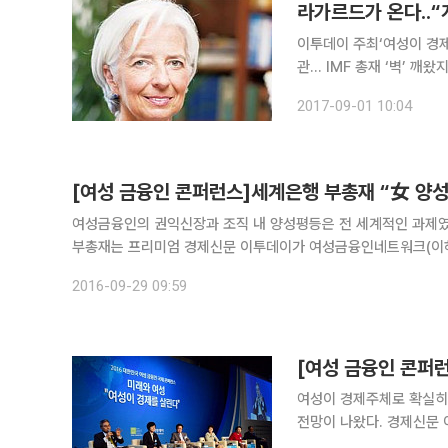
라가르드가 온다..“
이투데이 주최‘여성이 경제를 살린다’ ‘한국 性평등 역할과 과제’ 기
관… IMF 총재 ‘벽’ 깨왔지만 지금 나 역시 불평등 대상 女 경제 참여로 男 일자리 뺏기지 않아 고용
質·경제 성장으로 성별 넘어 윈윈” 크리스틴 라가르드 국제통화기금(IM
2017-09-01 10:04
워크와 이투데이가
[여성 금융인 콘퍼런스]세계은행 부총재 “女 양
여성금융인의 권익신장과 조직 내 양성평등은 전 세계적인 과제였다. 카린 핀켈스톤 세계은행그룹(WBG) 산하 국제투자보증기구(
부총재는 프리미엄 경제신문 이투데이가 여성금융인네트워크(이하 여
2016-09-29 09:59
[여성 금융인 콘퍼런
여성이 경제주체로 확실히
전망이 나왔다. 경제신문 이투데이와 여성금융인네트워크(여금넷)가 28일 서울 종로 포시즌스호텔
에서 개최한 '2016 대