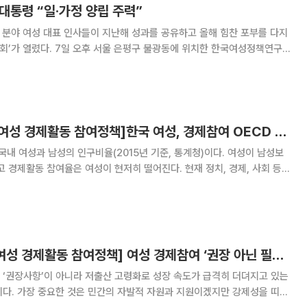
대통령 “일·가정 양립 주력”
각 분야 여성 대표 인사들이 지난해 성과를 공유하고 올해 힘찬 포부를 다지
구 불광동에 위치한 한국여성정책연구
회에는 박근혜 대통령이 참석, 제3차 저출산 고령사회 기본계획을 통해
 바꿔나갈 것이라며 정부와 기업, 개인
[미래와 여성 ②-5 여성 경제활동 참여정책]한국 여성, 경제참여 OECD 중 최하위
%’. 국내 여성과 남성의 인구비율(2015년 기준, 통계청)이다. 여성이 남성보
고 경제활동 참여율은 여성이 현저히 떨어진다. 현재 정치, 경제, 사회 등
 중심의 지배구조가 대부분이고, 고위직으로 갈수록 여성 임원은 찾기 힘들
의 핵심 키(Key)는
[미래와 여성 ②-1 여성 경제활동 참여정책] 여성 경제참여 ‘권장 아닌 필수’… 일·가정 병행사회 앞당겨야
 ‘권장사항’이 아니라 저출산 고령화로 성장 속도가 급격히 더뎌지고 있는
이다. 가장 중요한 것은 민간의 자발적 자원과 지원이겠지만 강제성을 띠지