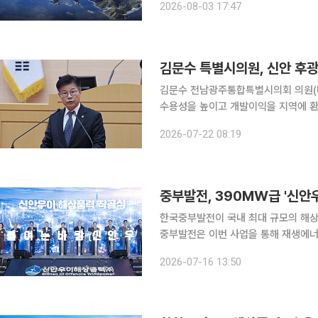
2026-08-03 17:47
있다. 가장 주목받는 앵커 사업은 
김문수 특별시의원, 신안 후
김문수 전남광주통합특별시의회 의원(
수용성을 높이고 개발이익을 지역에 환원하기 
일 열린 전남개발공사 업무보고에서 "
2026-07-22 08:19
지역주민들이 쉽게 참여할 수 없었던 
중부발전, 390MW급 '신안
한국중부발전이 국내 최대 규모의 해상풍
중부발전은 이번 사업을 통해 재생에너
활용한 공급망 활성화를 꾀한다. 중부발전은 16일 전남 신안국민체육센터에서 기후에너지환경부
2026-07-16 13:50
및 관련 기업 관계자들이 참석한 가운데