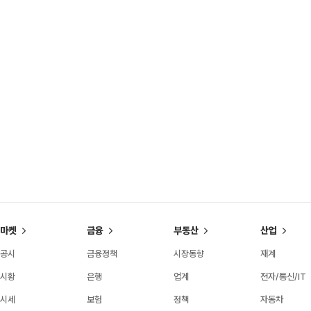
마켓
금융
부동산
산업
공시
금융정책
시장동향
재계
시황
은행
업계
전자/통신/IT
시세
보험
정책
자동차