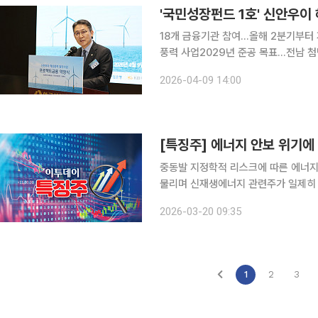
'국민성장펀드 1호' 신안우이
18개 금융기관 참여…올해 2분기부터 
풍력 사업2029년 준공 목표…전남 첨단산업 거점에 청
상풍력 사업이 프로젝트파이낸싱(PF) 
2026-04-09 14:00
중동발 지정학적 리스크에 따른 에너지
물리며 신재생에너지 관련주가 일제히 급등했다. 20일 한국거래소에 따르면 
션플랜트는 전장보다 25% 오른 2만4
2026-03-20 09:35
1686원에 거래되고 있다. 이밖에 SK이
1
2
3