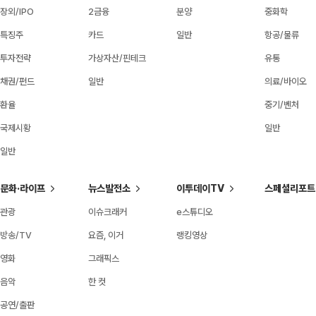
장외/IPO
2금융
분양
중화학
특징주
카드
일반
항공/물류
투자전략
가상자산/핀테크
유통
채권/펀드
일반
의료/바이오
환율
중기/벤처
국제시황
일반
일반
문화·라이프
뉴스발전소
이투데이TV
스페셜리포트
관광
이슈크래커
e스튜디오
방송/TV
요즘, 이거
랭킹영상
영화
그래픽스
음악
한 컷
공연/출판