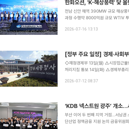
한화오션, 'K-해상풍력' 닻 
전남 신안 해역 390MW 규모 해상풍
과정 수행약 8000억원 규모 WTIV 투자 통해
표 해상풍력 프로젝트인 신안우이 해상
2026-07-16 13:13
축에 본격적으로 나선다
[정부 주요 일정] 경제·사회부처
◇재정경제부 13일(월) △시장접근물량 증량에 관한 규칙 개정 △폭염 및 호우 관련 공공계약 업무
처리지침 통보 14일(화) △경제부총리 10:00 국무회의(청와대) 15일(수) △재경부 2차관 16:30
차관회의(서울청사) △2026년 6월 
2026-07-12 08:37
경제동향 △민생안정지원단, 민생물가
‘KDB 넥스트원 광주’ 개소
부산 이어 두 번째 지역 거점…서남권 
단산업 정책금융 지원 논의 금융위원회와 산업은행이 서남권 혁신 스타트업 육성을 위한 지역 거점
을 광주에 마련했다. 수도권 중심의 벤