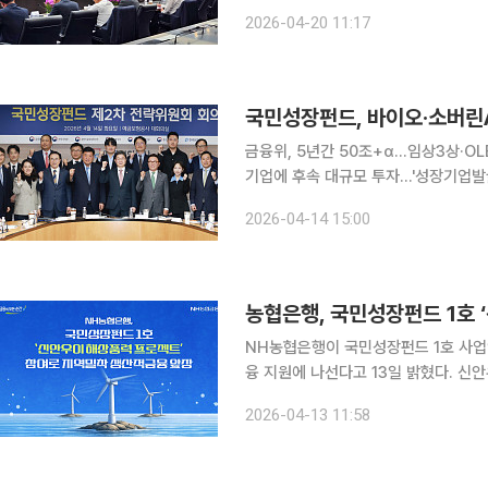
도 "생산적·포용금융의 골든타임을 놓쳐선 안 된다." 임종룡 우리금융 회장이 대외 불확실성이 고조
2026-04-20 11:17
되는 상황에서 첨단산업 지원과 서민금
국민성장펀드, 바이오·소버린A
금융위, 5년간 50조+α…임상3상·OL
기업에 후속 대규모 투자…'성장기업발굴 협의체' 신설 추진 금
젝트를 가동하고 바이오·소버린AI 등 
2026-04-14 15:00
용
농협은행, 국민성장펀드 1호 
NH농협은행이 국민성장펀드 1호 사업
융 지원에 나선다고 13일 밝혔다. 신안우이 해상풍력 프로젝트는 전라남도 신안군 우이도 인근 해역
에 대규모 발전단지를 조성하는 사업이
2026-04-13 11:58
프로젝트파이낸싱(PF) 가운데 최대 규