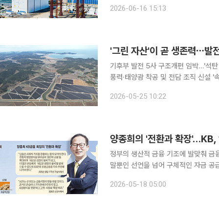
광양만권경제자유구역 내 율촌공장에서
2026-06-16 15:13
고 밝혔다. 이번 시설 구축은 현
'그린 자산'이 곧 생존력⋯발
기후부 발전 5사 구조개편 임박…'석탄
풍력·태양광 착공 및 전담 조직 신설 '
터' 주도권 쟁탈전 정부의 발전 공기업 구조개편안 발표가 임박하면서 전력 발전사들이 재생에너지
2026-05-25 10:22
포트폴리오 확장에 사활을 걸고 있다.
정부의 생산적 금융 기조에 발맞춰 금
말뿐인 선언을 넘어 구체적인 자금 공
중심의 수익 구조를 기업·투자금융으로
2026-05-18 05:00
어질지 주목된다. 이투데이는 다음달 