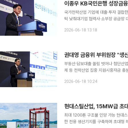
국가전략산업 기업에 대출·투자 결합한
턱 낮춰대기업 협력사·소부장 공급망 대상 금융지원 강화 KB국민
보·과거 실적에서 기술력·미래 성장가
2026-06-18 13:18
합한 복합금융으로 전환해 국가전략산
부동산·담보대출 쏠림 벗어나 첨단산업
체 등 전략산업 집중 지원시중자금 충분
국이 부동산·담보대출에 묶인 시중 자
2026-06-18 10:24
적 금융 전환에 속도를 낸다. 돈은 충
현대스틸산업, 15MW급 초
최대 1200톤 구조물 인양 가능 현대스틸산업이 15MW급 해상풍력 하부구조물 제작과 인양이 가능
한 전용 생산기지를 구축하며 초대형 해상풍력 시장 