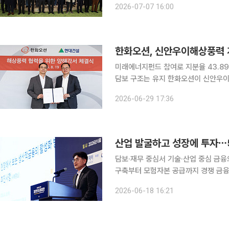
2026-07-07 16:00
한화오션, 신안우이해상풍력 
미래에너지펀드 참여로 지분율 43.89
담보 구조는 유지 한화오션이 신안우이해상풍력 관련 채무보증·담보제공 공시를 정정했다. 채무자
인 신안우이해상풍력의 회사와의 관계를 
2026-06-29 17:36
상풍력 발전사업은 3조4000억원이 
담보·재무 중심서 기술·산업 중심 금
구축부터 모험자본 공급까지 경쟁 금융지주들이 생산적 금융의 판을 다시 짜고 있다. 단순한 대출
확대를 넘어 미래 성장산업을 발굴하고
2026-06-18 16:21
융지주별 차별화 전략이 성과를 내기 