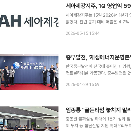
세아제강지주, 1Q 영업익 5
세아제강지주는 15일 2026년 1분기
밝혔다. 전년 동기 대비 매출은 4.7
억원으로 86.2% 줄었다. 전분기와 비교하
2026-05-15 15:44
가는 북미 에너지 시장 판매 확대가 이
중부발전, '재생에너지운영본부
한국중부발전이 전국에 흩어진 태양광,
컨트롤타워를 가동한다. 중부발전은 29일 재생에너지 발전 설비의 효율적 운영과 체계적 관리를 위
한 전담 조직인 '재생에너지운영본부' 개소
2026-04-29 15:59
에는 이영조 중부발전 사장과 재생에
임종룡 "골든타임 놓치지 말
중동발 불확실성 확대에 1분기 성과 점
체 투자 등 첨단산업 지원 확대우리투