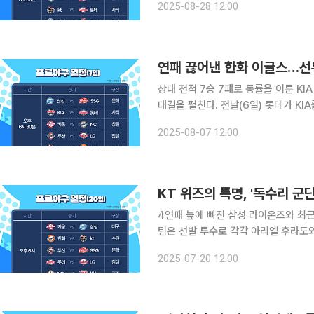
2025-08-28 12:00
스는 NC 다이노스를 상대로 9점 차 대
상대 전적 7승 7패로 동률을 이룬 K
대결을 펼친다. 전날(6일) 롯데가 KI
반면 KIA는 아직 갈 길이 멀다. 중위
2025-08-07 12:00
양현종과 이민석. SSG 랜더스가
KT 위즈의 특명, '독수리 군
4연패 늪에 빠진 삼성 라이온즈와 최근
팀은 선발 투수로 각각 아리엘 후라도
라도가 친정팀을 상대로 비수를 꽂을까, 돌
2025-07-20 12:00
스의 질주가 멈추지 않는다. 2연패에 