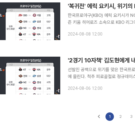
'복귀전' 에릭 요키시, 위기의
한국프로야구(KBO) 에릭 요키시가 NC 다이노
즌 키움 히어로즈 소속으로 KBO 리그
130경기 56승 36패 773과 3분의 
2024-08-08 12:00
은 지난해 6월 6일 고척 LG 트윈스전
선발진 공백으로 위기를 맞은 한국프로야
에 올린다. 척추 피로골절로 정규레이스에서 이탈한 윤영철의 대체자인 김도현은 지난달 19일 한화
이글스와의 경기에서 5이닝 2피안타 
2024-08-06 12:00
수가 됐다. 이날 호투로 KIA 마운드 
1
2
3