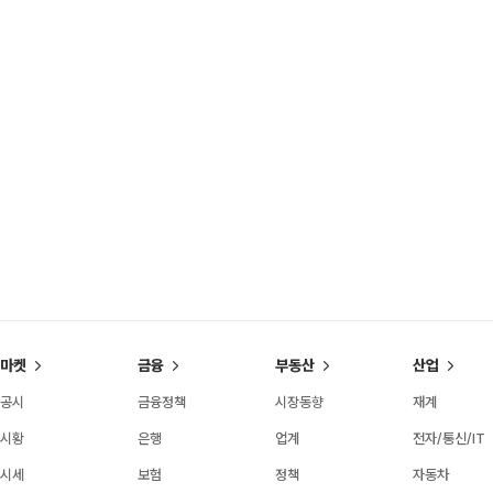
마켓
금융
부동산
산업
공시
금융정책
시장동향
재계
시황
은행
업계
전자/통신/IT
시세
보험
정책
자동차