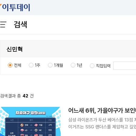
검색
전체
1주
1개월
1년
직접입력
검색결과 총
42
건
삼성 라이온즈가 두산 베어스를 13점 차
이거즈는 SSG 랜더스를 제압하고 길었
대로 설욕에 성공했다. 한화 이글스는 고척돔에서 키움 히어로즈를 상대로 1승을 추가했고, LG 트윈