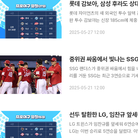
롯데 감보아, 삼성 후라도 상대
롯데 자이언츠의 새 외국인 투수 알렉 감보아가 첫 등판에
완 투수 감보아는 신장 185cm에 체중
팀에서 뛰었다. 그는 마이너리그 통산 131경기에 출전해 359.2이닝을 소화하며 평균자책점 4.23
2025-05-27 12:00
을 기록했다. 선발로는 41경기에 나와 
SSG 랜더스가 중위권 싸움에서 힘을 내면서 단독 4위로
리를 거둔 SSG는 최근 3연승으로 기세
스(8승 2패)에 버금가는 성적을 올리고 있다. 하지만 지표로 봤을 때는 이상한 성적이
2025-05-21 12:00
타율은 0.235로 9위다. 홈런은 리그
LG 트윈스가 임찬규를 앞세워 6연승에 도전한다. 15일 키움 히어로즈를 상
LG는 이번 승리로 5연승을 달렸다. 이날