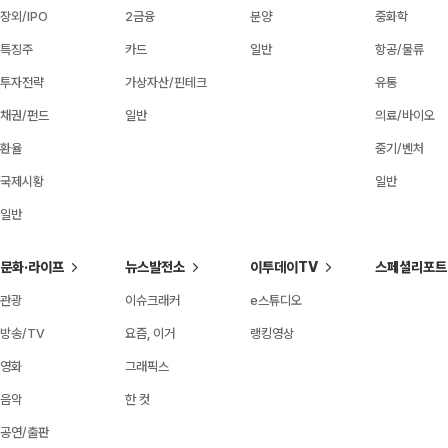
장외/IPO
2금융
분양
중화학
특징주
카드
일반
항공/물류
투자전략
가상자산/핀테크
유통
채권/펀드
일반
의료/바이오
환율
중기/벤처
국제시황
일반
일반
문화·라이프
뉴스발전소
이투데이TV
스페셜리포트
관광
이슈크래커
e스튜디오
방송/TV
요즘, 이거
랭킹영상
영화
그래픽스
음악
한 컷
공연/출판