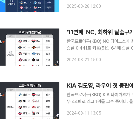
승리를 내줬다. 3경기 모두 선발투수가 조기에 
2025-03-26 12:00
'11연패' NC, 최하위 탈출구
한국프로야구(KBO) NC 다이노스가 최하위로 추락했다. 21일 오전
승률 0.441로 키움(51승 64패·승률
위로 떨어졌다. 전날 한화 이글스에 끝
2024-08-21 15:00
최하위가 됐다. 이로써 NC는 2022년
KIA 김도영, 라우어 첫 등판
한국프로야구(KBO) KIA 타이거즈가 우승에 쐐기를 박을 
무 44패로 리그 1위를 고수 중이다. 
리며 2위 그룹과 6경기 차로 달아났지
2024-08-11 13:05
하면서 선발 공백을 앓게 됐고, 조기에