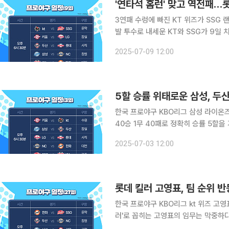
3연패 수렁에 빠진 KT 위즈가 SSG
발 투수로 내세운 KT와 SSG가 9일
로 마지막 3차전 스윕승까지 바라볼지
2025-07-09 12:00
이목을 끌고 있다. 전날 1점 
한국 프로야구 KBO리그 삼성 라이온즈가 5할 승
40승 1무 40패로 정확히 승률 5할을 
경기 차로 뒤처져 있고 8위 NC 다이노스에는 1
2025-07-03 12:00
8패로 매우 저조한 성적을 거둔 삼성은
롯데 킬러 고영표, 팀 순위 반
한국 프로야구 KBO리그 kt 위즈 고영표가
러'로 꼽히는 고영표의 임무는 막중하다.
다. 다만 5위 삼성 라이온즈와 반 경기 차로 