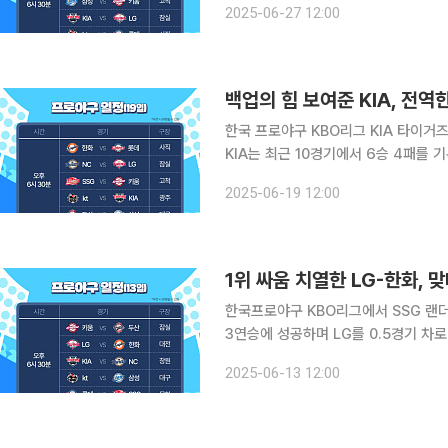
2025-06-27 12:00
지난 시즌과는 다르게 올해는 토종 1선
백업의 힘 보여준 KIA, 전역한
한국 프로야구 KBO리그 KIA 타이거즈가 5연승에 도전한다. 1
KIA는 최근 10경기에서 6승 4패를
백업 선수들이 제 몫을 다하면서 이룬 승리다. KIA에 규정타석을 채운 타자는 2명
2025-06-19 12:00
장 적은 수치다. 야수 최고령 최형우, 
한국프로야구 KBO리그에서 SSG 랜더
3연승에 성공하며 LG를 0.5경기 차로 추
화는 두산 베어스를 상대로 3-2 승리를
2025-06-13 12:00
SSG를 상대로 8-6 승리에 성공하며 