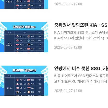
위로 밀어내고 단독 1위로 올라섰다. LG가
2025-05-15 12:00
이 4타수 4안타를 때리는 맹활약을 펼
중위권서 맞닥뜨린 KIAㆍSSG
KIA 타이거즈와 SSG 랜더스가 중위권 길목에서 마주했다. 9
KIA와 SSG가 만났다. 5위 kt 위즈(
리즈 승리가 절실하다. KIA는 아담 올
2025-05-09 12:00
패 평균자책점 3.43으로 안정적인 모
키움 히어로즈가 SSG 랜더스의 홈구장
고지에 오른 것. 키움이 인천에서 다시
투수로 하영민을, SSG는 좌완 에이스 김광현을 내세운다. '2위
2025-04-27 12:00
않다. 두산 베어스를 상대로 2연승 중