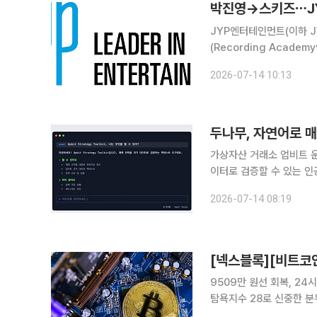
박진영→스키즈⋯JY
JYP엔터테인먼트(이하 J
(Recording Academy®) 회원이 됐다. 14일 JYP엔터에 
와이스(나연, 정연, 모모, 
2026-07-14 10:13
진, 한, 필릭스, 승민, 아
두나무, 자연어로 매
가상자산 거래소 업비트 
이터로 검증할 수 있는 인
시했다고 14일 밝혔다. 업비트 스트래티지 툴킷은 이용자가 일상적인 대화체(자연어)로 투자 아이
2026-07-14 08:19
디어를 입력해 가상의 투자
9509만 원선 회복, 24
탐욕지수 28로 신중한 분
속 구조 부담 제기 비트코인이 반등 흐름을 보였지만 시장의 시선은 가격보다 구조적 부담에 더 쏠