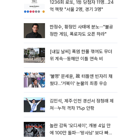
1236회 로또, 1등 당첨자 11명…24
억 잭팟 "서울 2명, 경기 3명"
한정수, 황정민 사태에 분노⋯"불공
정한 게임, 폭로자도 오픈 하라"
[내일 날씨] 폭염 한풀 꺾여도 무더
위 계속⋯동해안 이틀 연속 비
'불명' 문세윤, 故 터틀맨 빈자리 채
웠다…'거북이' 눈물의 최종 우승
김민석, 제주·인천 경선서 정청래 제
쳐⋯누적 격차 1%p 안팎
놀란 감독 '오디세이', 개봉 4일 만
에 100만 돌파⋯'왕사남' 보다 빠르