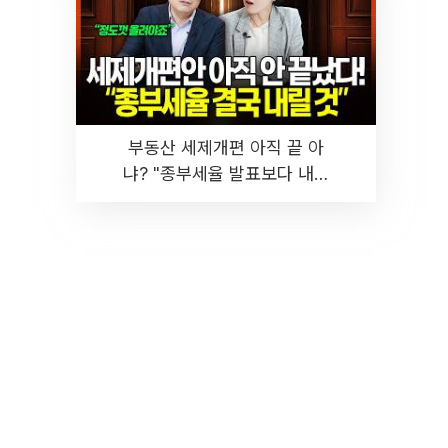
부동산 세제개편 아직 끝 아
냐? "종부세율 발표보다 내릴
것" 장기거주·양도세 전망 I 집
땅지성 I 김인만, 진미윤