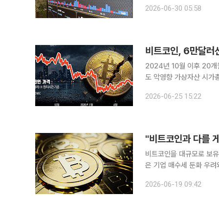
자산을 기업 재무자산으로
2026-06-30 05:58
퍼진다. 미국에서는 비트
비트코인, 6만달러선
2024년 10월 이후 2
도 악영향 가상자산 시가총액 1위 비트코인이 핵심 지지선으로 여겨졌던 6만달러(약 9257만원) 선
아래로 다시 밀리면서 가상자산 전반에 매도
2026-06-25 15:22
방송에 따르면 비트코인은 
비트코인을 대규모로 보유
은 기업 매수세 둔화 우려와 
9시 가상자산 시황 사이트
2026-06-19 09:42
2901.32달러(주요 거래