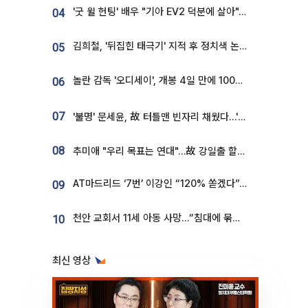
'굿 윌 헌팅' 배우 "기아 EV2 덕분에 살아"…교통사고 후 안전성 극찬
04
김희철, '뒤집힌 태극기' 지적 후 정치색 논란…"좌우 떠나 우리나라 국기"
05
놀란 감독 '오디세이', 개봉 4일 만에 100만 돌파⋯'왕사남' 보다 빠르다
06
07
'불명' 문세윤, 故 터틀맨 빈자리 채웠다…'거북이' 눈물의 최종 우승
08
추미애 "우리 목표는 연대"…故 강일출 할머니 흉상 제막
AT마드리드 ‘7번’ 이강인 “120% 쏟겠다”⋯시메오네 감독 “필요한 선수”
09
천안 교회서 11세 아동 사망…“침대에 묶여 있었다” 진술 확보
10
최신 영상