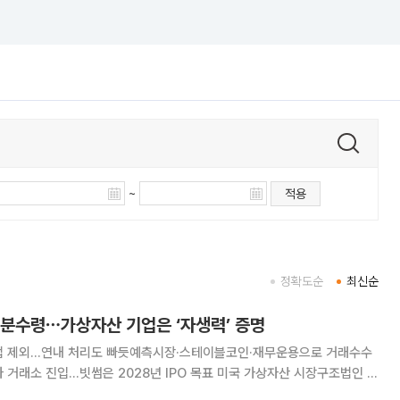
~
적용
정확도순
최신순
 분수령⋯가상자산 기업은 ‘자생력’ 증명
법 제외…연내 처리도 빠듯예측시장·스테이블코인·재무운용으로 거래수수
…빗썸은 2028년 IPO 목표 미국 가상자산 시장구조법인 클
t)이 상원 본회의 일정에서 빠지면서 8월 휴회 전 처리 가능성이 크게 낮아