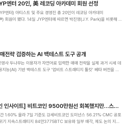
P엔터 20인, 美 레코딩 아카데미 회원 선정
YP엔터) 아티스트 및 주요 경영진 총 20인이 레코딩 아카데미
따르면 박진영(J.Y. Park)을 비롯해 트
사나, 지효, 미나, 다현, 채영, 쯔위)와 스트레이 키즈(방찬, 리노, 창빈, 현
이엔)까지
매전략 검증하는 AI 백테스트 도구 공개
운영사 두나무는 이용자가 자연어로 입력한 매매 전략을 실제 과거 시세 데
공지능(AI) 기반 백테스트 도구 ‘업비트 스트래티지 툴킷’ 베타 버전을 출
 전략을 수립하고 검증할 수 있도록 지
[넥스블록][비트코인 인사이트] 비트코인 9500만원선 회복했지만…스트래티지 84만BTC ‘집중 리스크’ 부각
시간 1.60% 올라 7일 기준도 강세비트코인 도미넌스 56.21%·CMC 공포
위기 지속스트래티지 84만3775BTC 보유와 일부 매각, 제도 논의 지연