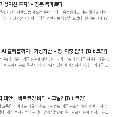
 가상자산 투자’ 시장은 목마르다
실상 차단투자한도 등 제도적 준비 아직 미흡행정지도 따른 재산권 제한
급대책’, 12월 28일 ‘가상자산 투기 근절 특별대책’을 거쳐 2018년 1월
금세탁방지 가이드라인’을 통
AI 블랙홀까지⋯가상자산 시장 '이중 압박' [Bit 코인]
연준)가 기준금리를 동결했지만 연내 추가 긴축 가능성을 시사한 가운데,
자금 이동과 대규모 옵션 만기 부담까지 겹치며 가상자산 시장이 약세를 이
.67달러(주요 거래소 평균가)에 거
투자 대안'⋯비트코인 바닥 시그널? [Bit 코인]
 흐름을 이어가는 가운데 주요 기관들은 이를 구조적 하락이 아닌 시장
다. 개인 투자자들의 관심이 인공지능(AI) 주식으로 이동하며 자금 유입