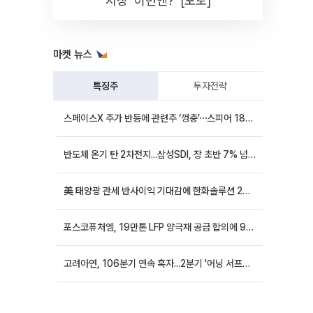
시장 '이번엔?' [포토]
마켓 뉴스
특징주
투자전략
스페이스X 주가 반등에 관련주 ‘껑충’⋯스피어 18%ㆍ에이치브이엠 12%↑
반도체 온기 탄 2차전지...삼성SDI, 장 초반 7% 넘게 껑충
美 태양광 관세 반사이익 기대감에 한화솔루션 20%대·OCI홀딩스 14%대 급등
포스코퓨처엠, 19만톤 LFP 양극재 공급 합의에 9%대 강세
고려아연, 106분기 연속 흑자...2분기 '어닝 서프라이즈'에 장 초반 12%대 강세