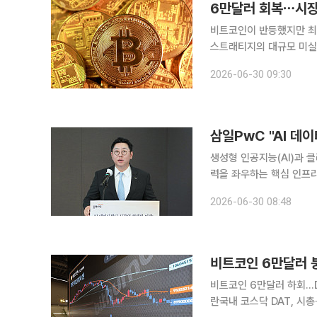
6만달러 회복⋯시장에
비트코인이 반등했지만 최
스트래티지의 대규모 미실
담을 주고 있다는 진단이다. 30일 오전 9시 가상자산 통계사이트 코인게코에 따르면 비
2026-06-30 09:30
24시간 전보다 1.4% 오
삼일PwC "AI 데
생성형 인공지능(AI)과 
력을 좌우하는 핵심 인프라
력 확보, 고전력·고밀도 설
2026-06-30 08:48
PwC는 지난 29일 ‘AI
비트코인 6만달러 
비트코인 6만달러 하회…D
란국내 코스닥 DAT, 시총·동전주 기준 강화