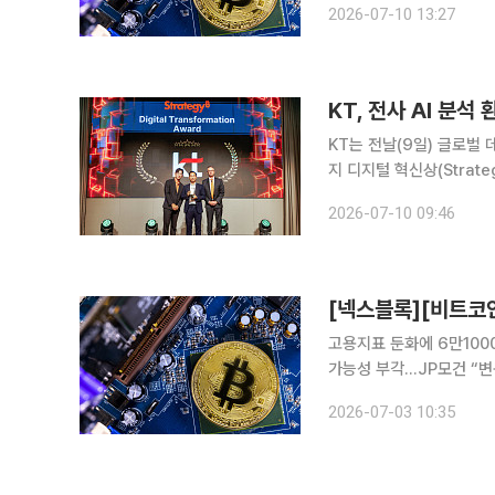
2026-07-10 13:27
리고 있다. 단기적으로는
KT는 전날(9일) 글로벌 데이
지 디지털 혁신상(Strateg
다. KT는 현재 전사 임직원 약 4분의 1이 활용하는 20만여 개의 BI(Business Intelligence) 리
2026-07-10 09:46
포
고용지표 둔화에 6만10
가능성 부각…JP모건 “변
럼프 이해충돌 부인 비트코인 6만1000달러선 회복…공포 심리는 지속 3일 오전 10시 기준 비트코
2026-07-03 10:35
인은 6만1235달러, 94