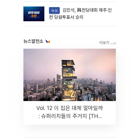
다
김민석, 與전당대회 제주·인
속보
천 당원투표서 승리
뉴스발전소
Vol. 12 이 집은 대체 얼마일까
: 슈퍼리치들의 주거지 [THE
RARE]