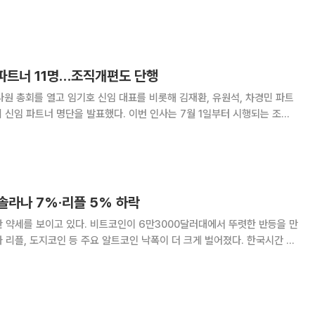
자와 기업들의 매수세는 계속되고 있으며 온체인 지표 역시 바닥권 진입 가
능성을 시사하고 있다는 분석이 나온다. 9일 오전 9시 가상자산 통계
 파트너 11명…조직개편도 단행
사원 총회를 열고 임기호 신임 대표를 비롯해 김재환, 유원석, 차경민 파트
의 신임 파트너 명단을 발표했다. 이번 인사는 7월 1일부터 시행되는 조직
으로, 급변하는 비즈니스 환경 속에서 산업별 전문성과 서비스 경쟁력을 동
시에 강화하기 위한 포석으로 풀이된다. 임기호 고객 및 산업담
솔라나 7%·리플 5% 하락
 약세를 보이고 있다. 비트코인이 6만3000달러대에서 뚜렷한 반등을 만
플, 도지코인 등 주요 알트코인 낙폭이 더 크게 벌어졌다. 한국시간 5
 글로벌 가상자산 거래소 코인베이스에 따르면 비트코인은 6만3185.26달
 비트코인은 전날부터 이어진 6만3