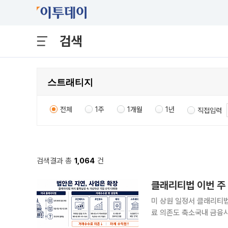
검색
전체
1주
1개월
1년
직접입력
검색결과 총
1,064
건
클래리티법 이번 주
미 상원 일정서 클래리티
료 의존도 축소국내 금융사 거래소 진입
래리티법(CLARITY Ac