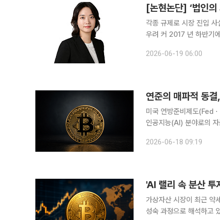
[논현논단] ‘법인의
각종 규제로 시장 진입 사
우려 커 2017 년 하반기에 국내 가상자산 시장이 급격히 과열되는 양상을 보였다. 정부는 그해 12
월 13일 ‘가상통화 관련 긴
2026-06-19 06:00
30일 ‘가상통화 관련 자
연준의 매파적 동결, 
미국 연방준비제도(Fedㆍ
인공지능(AI) 분야로의 
어가고 있다. 18일 오전 9시 가상자산 통계사이트 코인게코에 따르면 비트코인은 24시간 전보다
2026-06-18 09:19
1.8% 하락한 6만4444
'AI 랠리 속 분산 
가상자산 시장이 최근 약세
성숙 과정으로 해석하고 있