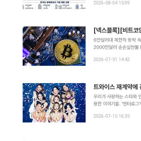
2026-08-04 15:09
졌다. 연내 통과 여부마저
6만달러대 제한적 등락 
2000만달러 순손실현물 ETF 
렷한 방향성을 찾지 못한 
2026-07-31 14:42
둔화했고, 이 여파는 주요
트와이스 재계약에 
우리가 사랑하는 스타와 인
용한 이야기들. '엔터로그'에서 만나보세요. 그룹 트와이스(T
습니다. 수많은 히트곡과 괄목할 기록을 쌓으며 K팝 대표 걸그룹으로 자리매김한 트와이스. 어느덧
2026-07-15 16:35
데뷔 12년 차를 맞았습니