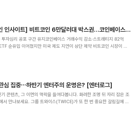
 분수령을 맞았지만, 주요 가상자산 기업들
[넥스블록][비트코인 인사이트] 비트코인 6만달러대 박스권…코인베이스·스트래티지 실적도 ‘직격탄’
속 투자심리 공포 구간 유지코인베이스 거래수익 감소·스트래티지 82억
순유입 이어졌지만 미국 제도 지연이 상단 제약 비트코인 시장이 뚜
채 관망 흐름을 이어가고 있다. 가격 변동성이 낮아진 가운데 거래 활동이
 가상자산 기업의 실적에도 반영됐다. 현물
관심 집중⋯하반기 엔터주의 운명은? [엔터로그]
기 콘텐츠, 그 이면의 맥락을 들여다봅니다. 화려한 조명 뒤 자리 잡은 조
WICE)가 또 한 번 중요한 갈림길에 섰
다. 함께한 시간이 길어진 만