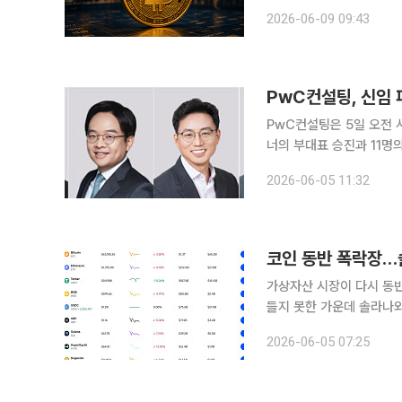
은 둔화됐지만, 기관투자
2026-06-09 09:43
PwC컨설팅, 신임
PwC컨설팅은 5일 오전 
너의 부대표 승진과 11명
개편과 맞물려 단행된 것
2026-06-05 11:32
코인 동반 폭락장…
가상자산 시장이 다시 동반
들지 못한 가운데 솔라나와 리
일 오전 7시 10분 기준
2026-06-05 07:25
러로 3.82% 하락했다.