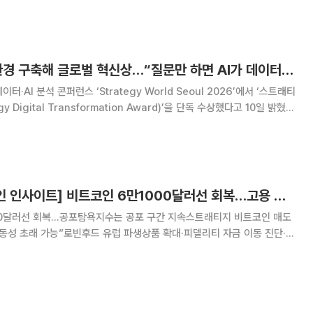
 6만3000달러선을 회복했지
KT, 전사 AI 분석 환경 구축해 글로벌 혁신상…“질문만 하면 AI가 데이터 분석”
터·AI 분석 콘퍼런스 ‘Strategy World Seoul 2026’에서 ‘스트래티
y Digital Transformation Award)’을 단독 수상했다고 10일 밝혔
[넥스블록][비트코인 인사이트] 비트코인 6만1000달러선 회복…고용 둔화 속 변동성 주시
00달러선 회복…공포탐욕지수는 공포 구간 지속스트래티지 비트코인 매도
동성 초래 가능”로빈후드 유럽 파생상품 확대·피델리티 자금 이동 진단·트
48만4113원에 거래됐다. 24시간