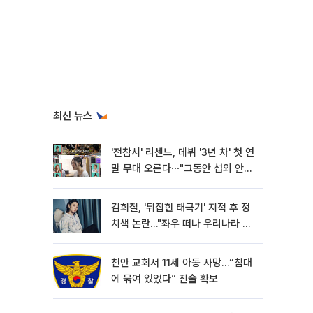
최신 뉴스
'전참시' 리센느, 데뷔 '3년 차' 첫 연
말 무대 오른다⋯"그동안 섭외 안
와"
김희철, '뒤집힌 태극기' 지적 후 정
치색 논란…"좌우 떠나 우리나라 국
기"
천안 교회서 11세 아동 사망…“침대
에 묶여 있었다” 진술 확보