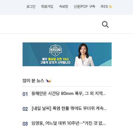
로그인
회원가입
속보창
신문/PDF 구독
RSS
많이 본 뉴스
동해안은 시간당 80㎜ 폭우, 그 외 지역은 폭염…‘극과 극 날씨’
01
[내일 날씨] 폭염 한풀 꺾여도 무더위 계속⋯동해안 이틀 연속 비
02
임영웅, 어느덧 데뷔 10주년⋯"가진 것 없던 시절, 내 앞엔 20명의 팬뿐"
03