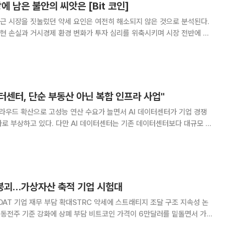
 남은 불안의 씨앗은 [Bit 코인]
근 시장을 짓눌렀던 약세 요인은 여전히 해소되지 않은 것으로 분석된다.
현 손실과 거시경제 환경 변화가 투자 심리를 위축시키며 시장 전반에 부
트코인은
른 6만139.75달러(주요 거래소 평균가)에
이터센터, 단순 부동산 아닌 복합 인프라 사업"
클라우드 확산으로 고성능 연산 수요가 늘면서 AI 데이터센터가 기업 경쟁
로 부상하고 있다. 다만 AI 데이터센터는 기존 데이터센터보다 대규모 전
계, 고효율 냉각 기술 등이 요구돼 개발·운영 난도가 높다는 평가다. 삼일
 데이터센터 시장의 현재와 미래’
붕괴…가상자산 축적 기업 시험대
AT 기업 재무 부담 확대STRC 약세에 스트래티지 조달 구조 지속성 논
에 상폐 부담 비트코인 가격이 6만달러를 밑돌면서 가상