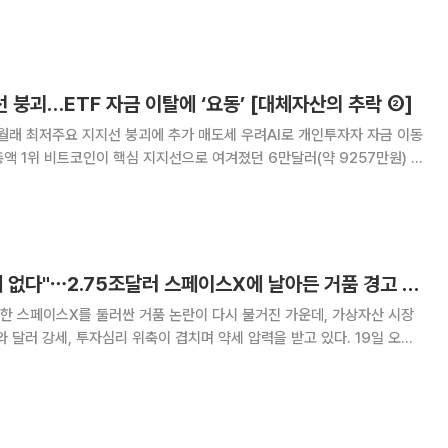
 축적한 국내외 디지털자산 재무전략(DAT) 기업을 둘러싼 재평가 기류가
코인 DAT 스트래티지의 우선주 약세가
 붕괴…ETF 자금 이탈에 ‘요동’ [대체자산의 추락 ②]
0개월래 최저주요 지지선 붕괴에 추가 매도세 우려AI로 개인투자자 자금 이동
세가 확산했다. 24일(현지시간) 미국 경제매체 CNBC
이날 한때 5.4% 하락한 5만9
"비트코인과 다를 게 없다"⋯2.75조달러 스페이스X에 날아든 거품 경고 [Bit 코인]
한 스페이스X를 둘러싼 거품 논란이 다시 불거진 가운데, 가상자산 시장
달러 강세, 투자심리 위축이 겹치며 약세 압력을 받고 있다. 19일 오전
 코인게코에 따르면 비트코인은 24시간 전보다 2.4% 하락한 6만
소 평균가)에 거래됐다. 이더리움은 2