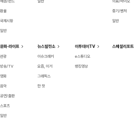
채권/펀드
일반
의료/바이오
환율
중기/벤처
국제시황
일반
일반
문화·라이프
뉴스발전소
이투데이TV
스페셜리포트
관광
이슈크래커
e스튜디오
방송/TV
요즘, 이거
랭킹영상
영화
그래픽스
음악
한 컷
공연/출판
스포츠
일반