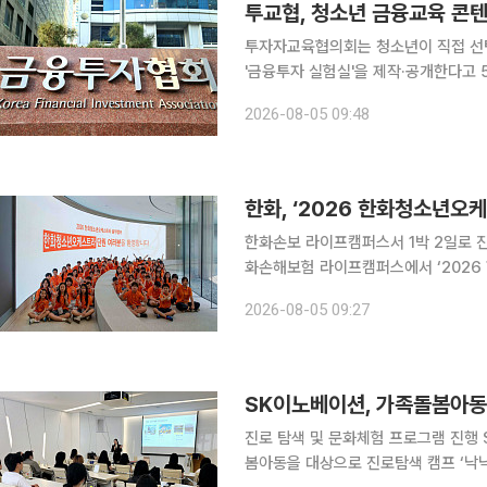
투교협, 청소년 금융교육 콘텐
투자자교육협의회는 청소년이 직접 선
'금융투자 실험실'을 제작·공개한다고 5일 밝혔다. 이번 콘텐츠는 금융지
방식을 넘어, 학습자가 '금융투자 실
2026-08-05 09:48
고 그에 따른 결과를 확인하도록 설계
한화, ‘2026 한화청소년오
한화손보 라이프캠퍼스서 1박 2일로 진행 한화그룹은 3일과 4일 양일간 충북 충주시 수
화손해보험 라이프캠퍼스에서 ‘2026
이번 음악캠프는 한화그룹이 지난 20
2026-08-05 09:27
부속 행사다. 한화청소년오케스트라는 
SK이노베이션, 가족돌봄아동
진로 탐색 및 문화체험 프로그램 진행 SK이노베이션은 아동복지 전문기관 초록우산과 함께 가족돌
봄아동을 대상으로 진로탐색 캠프 ‘낙낙 투어’를 개