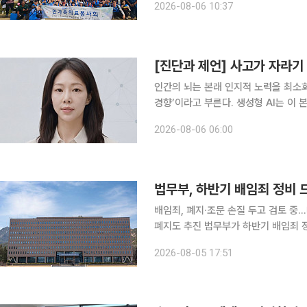
2026-08-06 10:37
대책과 스리랑카 보건국, 바둘라 주정부
[진단과 제언] 사고가 자라기
인간의 뇌는 본래 인지적 노력을 최소
경향’이라고 부른다. 생성형 AI는 이 본능을 정밀하게 파고
창한 정답은 사고의 마찰을 거의 없애
2026-08-06 06:00
자라야 할 시기의 아이들에게, 이 도
법무부, 하반기 배임죄 정비
배임죄, 폐지·조문 손질 두고 검토
폐지도 추진 법무부가 하반기 배임죄 정비와 집단소송제 확대를 추진한다. 기업 경영 부담을 완화하
고 소액·다수 피해자의 권리구제를 강화하
2026-08-05 17:51
는 5일 청와대 영빈관에서 2026년 