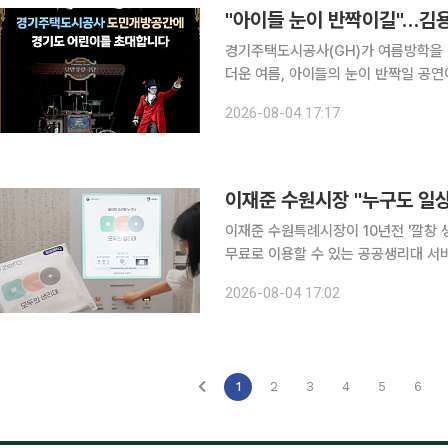
경기주택도시공사(GH)가 여름방학을 
더운 여름, 아이들의 눈이 반짝일 공연이 GH 본사 
하면, GH는 8월 6일 오후 4시 수원
2026-08-04 17:17
초대해 마리오네트 인형극 '낭만유랑극단
이재준 수원시장 "누구도 일
이재준 수원특례시장이 10년전 '깔창 
무료로 이용할 수 있는 공공생리대 서비스가 수원 
이 자신의 페이스북을 통해 밝힌 내용에
2026-08-04 17:02
1
2
3
4
5
6