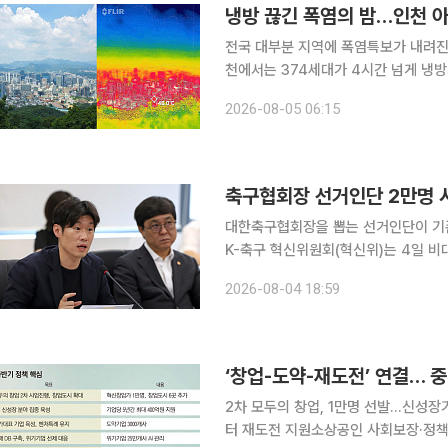
냉방 끊긴 폭염의 밤…인천 아
전국 대부분 지역에 폭염특보가 내려진
천에서는 374세대가 4시간 넘게 냉
다. 4일 오후 7시 49분께 인천시 계양구 효성동의 한 아파트 단지에 전기 공급이 끊겼다. 정전은 자
2026-08-05 06:15
정을 넘겨서도 이어졌다. 계양구는 4일 
축구협회장 선거인단 2만명 
대한축구협회장을 뽑는 선거인단이 기존 
K-축구 혁신위원회(혁신위)는 4일 비
발표했다. 출범 후 다섯 번째 회의다. 혁신위는 브리핑 자료를 통해 이번 권고안이 대한체육회장 선
2026-08-04 18:59
거인단 개편안을 기본 틀로 삼되 프로·
‘창업-도약-재도전’ 연결… 중
2차 모두의 창업, 1만명 선발…신성장
터 재도전 지원소상공인 사회보장·정책자금 개편…