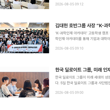
의 가족돌봄아동 지원 사업의 일환으로 
2026-08-05 09:12
행됐다. 가족돌봄아동은 질병, 장애, 
김대헌 호반그룹 사장 “K-과
‘K-과학인재 아카데미’ 고등학생 캠프 찾아과학
학인재 아카데미를 통해 기업과 대학이
겠습니다. 앞으로도 청소년과 청년들이
2026-08-05 09:10
습니다." 호반그룹은 김대헌 기획
한국 딜로이트 그룹, 미래 인재
한국 딜로이트 그룹이 미래 세대의 성
다. 5일 한국 딜로이트 그룹과 사단법인 딜로이트 한마음나눔은 지난 3일과 4일 양일간 서울 여의
도 Two IFC ‘The Forum at 
2026-08-05 09:00
이번 프로그램은 딜로이트의 회계, 세무