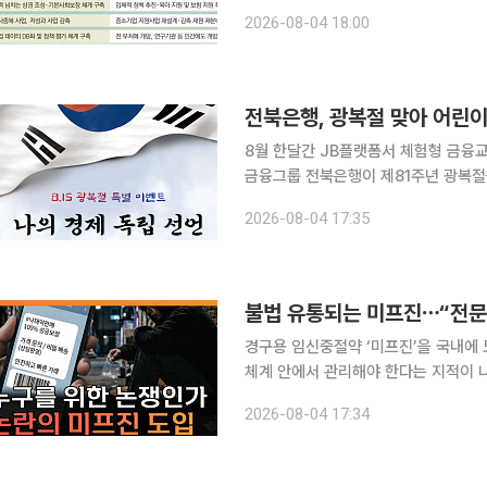
도약, 재도전까지 기업의 생애주기를 잇
2026-08-04 18:00
연구개발(R&D), 수출 등을 묶어 지
전북은행, 광복절 맞아 어린이
8월 한달간 JB플랫폼서 체험형 금융교
금융그룹 전북은행이 제81주년 광복절
운영한다. 전북은행은 4일 본점 1층 금융에듀테인센터 JB플랫폼에서 8월 한달간 ‘나의 경제 독립
2026-08-04 17:35
선언’을 진행한다고
불법 유통되는 미프진⋯“전문가
경구용 임신중절약 ‘미프진’을 국내에 
체계 안에서 관리해야 한다는 지적이 나왔다. 본지 김지영 기자와 손윤희 박사는 2
채널 이투데이TV ‘T 같은 F’(연출 
2026-08-04 17:34
동의 여부 등을 논의했다