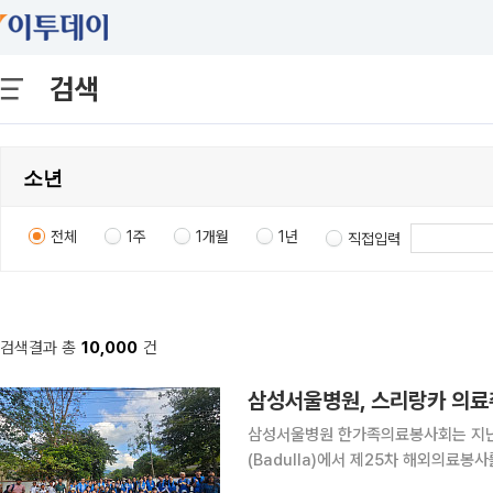
검색
전체
1주
1개월
1년
직접입력
검색결과 총
10,000
건
삼성서울병원, 스리랑카 의료
삼성서울병원 한가족의료봉사회는 지난
(Badulla)에서 제25차 해외의료봉사를 진행했다고 6일
원 가족, 성균관대 의과대학 학생 등 