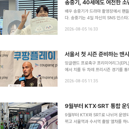
송중기, 40세에도 여전한 
배우 송중기가 드라마 촬영장에서 팬들
다. 송중기는 4일 자신의 SNS 인스타그램에 “에너지 풀충전. 항상 감사합니다”라는 글과 함께 여
러 장의 사진을 공개했다. 사진에는 팬들이 촬영장에 마련한 케이터링을 즐기는 송중기의 모습이 담
2026-08-05 16:33
겼다. 흰색 니트와 검은색 바지를 입은
서울서 첫 시즌 준비하는 맨시
잉글랜드 프로축구 프리미어리그(EPL)
에서 치를 두 차례 프리시즌 경기를 
뜻을 밝혔다. 마레스카 감독은 선수단과 함께 4일 저녁 서울에 도착한 뒤 서울 종로구 포시즌스호텔
2026-08-05 11:35
에서 열린 기
9월부터 KTX·SRT 통합 운
9월부터 KTX와 SRT로 나뉘어 운영되
뀌고 서울역과 수서역 출발 열차를 하나
보다 평균 10% 낮아지고 공급 좌석은 일주일 기준