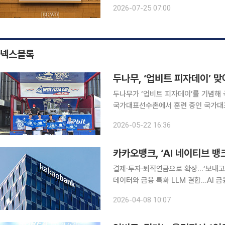
일과 일본, 한국은 고령층을 주요 기후
2026-07-25 07:00
원 등을 추진하고 있다. 
넥스블록
두나무, ‘업비트 피자데이’ 
두나무가 ‘업비트 피자데이’를 기념해 국가대표 
국가대표선수촌에서 훈련 중인 국가대표
다. 이번 행사는 업비트 피자데이를 기념해 마련됐다. 두나무는 대한체육회 공식 파트너로서 국가대
2026-05-22 16:36
표 선수단에 피자 트럭을 지원하고, 
카카오뱅크, ‘AI 네이티브 
결제·투자·퇴직연금으로 확장…‘보내고 
데이터와 금융 특화 LLM 결합…AI 
화…원화 스테이블코인 통해 글로벌 커넥터 청사진 제시 카카오뱅크가
2026-04-08 10:07
과 글로벌 사업 확장을 양축으로 한 미