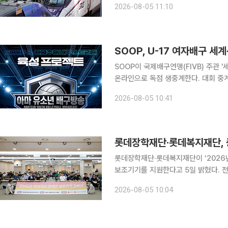
2026-08-05 11:10
1일부터 고속철도 통합 운영을 시작한
SOOP, U-17 여자배구 세
SOOP이 국제배구연맹(FIVB) 주관 
온라인으로 독점 생중계한다. 대회 중
구 콘텐츠 생태계 확대에 나선다. SOOP은 7일부터 17일까지 칠레에서 열리는 'FIVB 세계 여자 U-
2026-08-05 10:41
17 배구선수권대회'에서 한국 대표팀
롯데장학재단·롯데복지재단이 ‘2026년
보조기기를 지원한다고 5일 밝혔다. 전날 롯데장학재단·롯데복지재단은 서울 여의도 이룸센터 이룸
홀에서 전달식을 열었다. ‘신격호 롯데 장애인 보조기기 지원사업’은 중증 뇌병변·지체장애인의 일
2026-08-05 10:04
상생활 불편을 줄이고 보호자의 돌봄 부