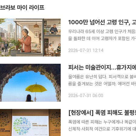
브라보 마이 라이프
1000만 넘어선 고령 인구, 
우리나라 65세 이상 고령 인구가 처음
을 돌파한 데 이어 고령자가 포함된 가
도 20%에 육박했다. 특히 고령자 1인 가구는 5년 사이 약 48% 늘어 245만 가구를 넘어섰다. 여
2026-07-31 12:14
성 1인 가구는 60대 비중이 가장 높아
피서는 미술관이지…휴가지에
올여름은 유난히 덥다. 피서객으로 붐비
름을 즐겨보는 것은 어떨까. 에어컨 
어지는 바다를 보고 정원을 걷는 시간. 
2026-07-31 06:00
름 여행의 선택지가 될 수 있다. 올여
[현장에서] 폭염 피해도 불평
폭염에 따른 피해는 누구에게나 똑같이
신체적·사회적 여건으로 기후위기에 대