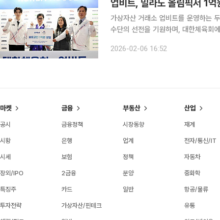
가상자산 거래소 업비트를 운영하는 두
수단의 선전을 기원하며, 대한체육회에 1억 원 상
오후 6시 동계올림픽이 열리는 이탈
2026-02-06 16:52
마켓
금융
부동산
산업
공시
금융정책
시장동향
재계
시황
은행
업계
전자/통신/IT
시세
보험
정책
자동차
장외/IPO
2금융
분양
중화학
특징주
카드
일반
항공/물류
투자전략
가상자산/핀테크
유통