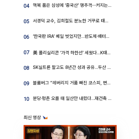
맥북 품은 삼성에 ‘중국산’ 맹추격⋯커지는 노트북 OLED 시장
04
서경덕 교수, 김희철도 분노한 거꾸로 태극기⋯"엉터리는 아냐, 아쉬울 뿐"
05
‘한국판 IRA’ 베일 벗었지만…반도체·배터리 업계 “시행령이 관건”
06
07
美 폴리실리콘 ‘가격 하한선’ 세웠다…K태양광 수혜 기대
SK실트론 팔고도 8년간 성과 공유…두산 인수대금 2.3조가 끝 아냐
08
블룸버그 “레버리지 거품 빠진 코스피, 변동성 최악 국면 지났을 가능성”
09
분당·평촌 오를 때 일산만 내렸다…재건축 기대감도 ‘무색’
10
최신 영상