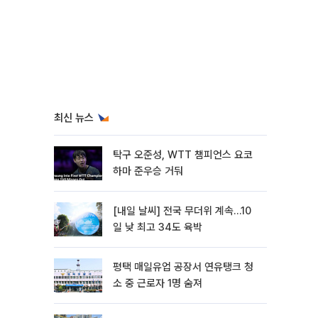
최신 뉴스
탁구 오준성, WTT 챔피언스 요코
하마 준우승 거둬
[내일 날씨] 전국 무더위 계속…10
일 낮 최고 34도 육박
평택 매일유업 공장서 연유탱크 청
소 중 근로자 1명 숨져