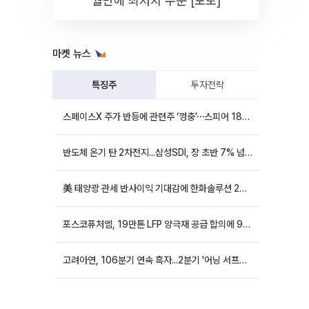
월만에 최저치 수준 [포토]
마켓 뉴스
특징주
투자전략
스페이스X 주가 반등에 관련주 ‘껑충’⋯스피어 18%ㆍ에이치브이엠 12%↑
반도체 온기 탄 2차전지...삼성SDI, 장 초반 7% 넘게 껑충
美 태양광 관세 반사이익 기대감에 한화솔루션 20%대·OCI홀딩스 14%대 급등
포스코퓨처엠, 19만톤 LFP 양극재 공급 합의에 9%대 강세
고려아연, 106분기 연속 흑자...2분기 '어닝 서프라이즈'에 장 초반 12%대 강세