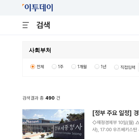
검색
전체
1주
1개월
1년
직접입력
검색결과 총
490
건
[정부 주요 일정] 경
◇재정경제부 10일(월) △KDI 경제동향(2026.8) 11일(화) △경제부총리 10:00 국무회의(세종청
사), 17:00 우즈베키스탄 부총리 면담(비공개) △「청
업특성별 무역통계(잠정) 결과 12일(수) △재경부 1차관 08:00 일자리 전담반