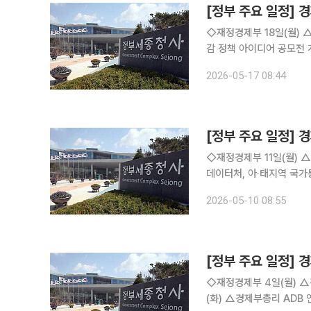
[정부 주요 일정] 경
◇재정경제부 18일(월) △경제부총리 한국경제 설명회 및 G7 재무장관회의 △2026년 생활비 경
감 정책 아이디어 공모전 개최 △2023년 지역공급사용표 결과 19일(화) △경제
설명회 및 G7 재무장관회의 △재경부 2차관 10:00 공급망기금 상생협약식(비공개) △런
2026-05-17 08:44
제 투자설
[정부 주요 일정] 경
◇재정경제부 11일(월) △KDI 현안분석 ‘최근 국제유가 상승이 소비자물가에 미치는 영향’ △국가
데이터처, 아·태지역 국가통계 종사자 초청연수 
상 데이터·통계 현대화 연수 실시 12일(화) △경제부총리 10:00 국무회의(청와
2026-05-10 08:55
자문위원회 정례회의(비공개)
[정부 주요 일정] 경
◇재정경제부 4일(월) △경제부총리 ADB 연차총회(우즈벡) △2026년 3월 온라인쇼핑동향 5일
(화) △경제부총리 ADB 연차총회(우즈벡) △주요 7개국(G7) 재무차관회의 참석 결과 △우즈베키