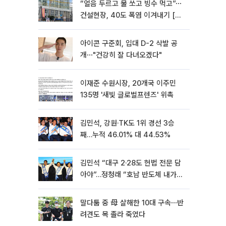
“얼음 두르고 물 쏘고 빙수 먹고”⋯
건설현장, 40도 폭염 이겨내기 [르
포]
아이콘 구준회, 입대 D-2 삭발 공
개⋯"건강히 잘 다녀오겠다"
이재준 수원시장, 20개국 이주민
135명 '새빛 글로벌프렌즈' 위촉
김민석, 강원·TK도 1위 경선 3승
째…누적 46.01% 대 44.53%
김민석 “대구 2·28도 헌법 전문 담
아야”…정청래 “호남 반도체 내가
제일 잘할 것”
말다툼 중 母 살해한 10대 구속⋯반
려견도 목 졸라 죽였다