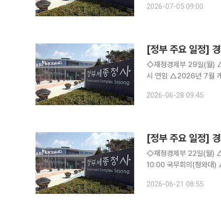
2026-07-05 09:00
일(화) △경제부총리 1
[정부 주요 일정] 경
◇재정경제부 29일(월) △한국, 세계관세기구(WCO)의 핵심인 정책위원회·재정위원회 위원국 동
시 연임 △2026년 7월 개인투자용 국채 발행계획 △아시아 중견공무원 초청 연수 실시 △2026
년 1/4분기 실질 지역내총생산(잠정) △제13회 국가데이터처-UN
2026-06-28 09:45
가데이터처, 카자흐스탄 통
[정부 주요 일정] 경
◇재정경제부 22일(월) △‘공공기관 AI 대전환 릴레이 현장점검‘ 추진 23일(화) △경제부총리
10:00 국무회의(청와대) △재경부 1차관 08:00 일자리 전담반(비공개) △일자리 전담반(TF) 개최
△2024년 국민시간이전계정 △2026년 재배면적조사 결과 △글로벌 수주 플러스
2026-06-21 08:55
△결산체계개편 관련 국