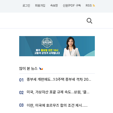
로그인
회원가입
속보창
신문/PDF 구독
RSS
많이 본 뉴스
종부세 개편에도…1·3주택 종부세 격차 2028년부터 확대
01
미국, 가상자산 포괄 규제 속도…상원, ‘클래리티법’ 9월 절차투표 추진
02
03
이란, 미국에 호르무즈 합의 조건 제시…美 “경기 아직 안 끝나” [종합]