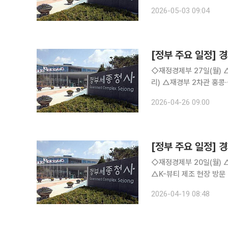
스탄 부총리 면담결과 △ADB 연차총회 참석결과 및 주요면담결과 6일(수) △재경부 1차관 10:00
2026-05-03 09:04
국무회의(청와대
[정부 주요 일정] 경
◇재정경제부 27일(월) △경제부총리 14:00 기업혁신 지원 민관협의체 2차 회의(오송 바이오밸
리) △재경부 2차관 홍콩·싱가포르 투자자 면담(홍콩·싱가포르) △기업혁신 지원 현장방문 및 민관
협의체 제2차 회의 개최 △재경부, 특별성과 포상 수여식 개최 28일(화) △경제부총리 10:00 국무
2026-04-26 09:00
회의(청와대), 14:00
[정부 주요 일정] 경
◇재정경제부 20일(월) △재정경제부, WGBI 외국인 자금의 원활한 유입을 위한 일본 IR 실시
△K-뷰티 제조 현장 방문 21일(화) △경제부총리 10:00 국무회의(서울청사) △재경부 1차관
10:00 수출플러스 현장방문 및 간담회(서울) △재경부 2
2026-04-19 08:48
동행포럼(세종) 