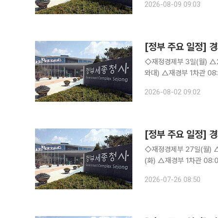
2026-08-09 09:03
△2026년 7월 고용동향
[정부 주요 일정] 경
◇재정경제부 3일(월) △2026년 6월 온라인쇼핑동향 4일(화) △경제부총리 10:00 국무회의(청
와대) △재경부 1차관 08:00 물가관계차관회의(비공개) △2026년 7월 소비자물가동향 △제72
차 물가관계차관회의 개최 5일(수) △2026년 5월 경제활동인구조사 고령층 부가 조사 결과 
2026-08-02 09:02
(목) △경제부총리 08:
[정부 주요 일정] 경
◇재정경제부 27일(월) △KDI FOCUS ‘재생에너지의 효과적 보급 확대를 위한 정책과제’ 28일
(화) △재경부 1차관 08:00 일자리 전담반(TF)(비공개), 10:00 국무회의(서울청사) △일자리 전담
반(TF) 개최 △「관광진흥법 시행령」 개정 △2025년 인구주택총조사(전수) 결과 29일(수) △경제
2026-07-26 08:50
부총리 17:00 공급망 구