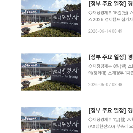
[정부 주요 일정] 경
◇재정경제부 15일(월) △경제부총리 10:00 국토공간대전환 범정부 추진협의회(서울청사)
△2026 경제캠프 참가자 모집 △국가데이터처, 아시아·태평양 지역 범죄통계 담
시 16일(화) △경제부총리 10:00 국무회의(서울청사), 5극3특 성장동력 현장방문(해남, 광주 구
2026-06-14 08:49
미) △경제발전경험공유
[정부 주요 일정] 경
◇재정경제부 8일(월) △KDI 경제동향(2026.6)(조간/KDI) 9일(화) △경제부총리 10:00 국무회
의(청와대) △재경부 1차관 14:00 청년정책관계장관회의(비공개) 10일(수) △경제부총리 07:40
확대거시재정금융간담회(비공개), 
2026-06-07 08:48
[정부 주요 일정] 경
◇재정경제부 1일(월) △확대간부회의 개최 △2026년 4월 온라인쇼핑동향 △재경부 AI 동아리
(AX집현전2.0) 부총리 오찬간담