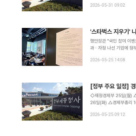
10:00(국무회의) △재경부 2차관 2026년 OECD 각료이사회 및 한국경제 설명회(프랑스 파리)
2026-05-31 09:02
'스타벅스 지우기'
행안장관 "국민 참여 이
과ㆍ자정 나선 기업에 정부 전방위 공세 “과
싼 정부의 불매 움직임이 
2026-05-25 14:08
등 전방위로 스타벅스 지
[정부 주요 일정] 경
◇재정경제부 25일(월) △MDBㆍUN과 함께하는 AI 개발협력, 한국형 AI 현장을 국제사회와 공유
26일(화) △경제부총리 10:00 국무회의(청와대) △통계(리서치) 조사에 「간편나라통계」 활용하세
요! △외국환거래법 일부개정법률 공포안 국무회의 의결 △국가데이터인재개발원 미래 데이터 인
2026-05-25 09:12
재 육성 △국가데이터