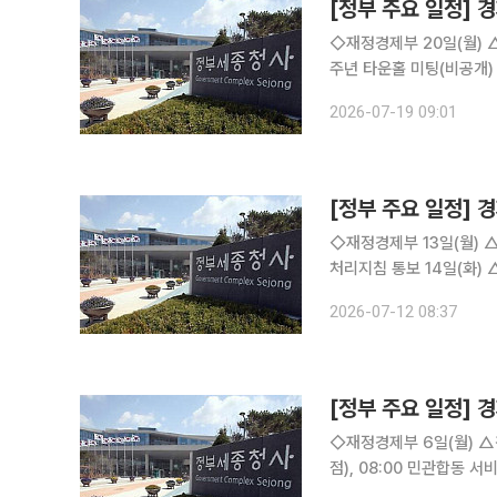
[정부 주요 일정] 경
◇재정경제부 20일(월) △경제부총리 08:45 대외경제장관회의(세종청사), 13:30 부총리 취임 1
주년 타운홀 미팅(비공개) △제 271차 대외경제장관회의 개최 △확대간부회의 개최 21일(화) △
제부총리 10:00 국무회의(청와대) △재경부 1차관 14:00 대한민국 전략경제
2026-07-19 09:01
데호텔) △재경부 2차관 
[정부 주요 일정] 경
◇재정경제부 13일(월) △시장접근물량 증량에 관한 규칙 개정 △폭염 및 호우 관련 공공계약 업무
처리지침 통보 14일(화) △경제부총리 10:00 국무회의(청와대) 15일(수) △재경부 2차관 16:30
차관회의(서울청사) △20
2026-07-12 08:37
경제동향 △민생안정지원단
[정부 주요 일정] 경
◇재정경제부 6일(월) △경제부총리 07:35 24시간 외환시장 개장 계기 딜링룸 방문(하나은행 본
점), 08:00 민관합동 서비스산업 경
장 계기, 외환딜링룸 현장방문 △민관합동 서비스산업 경쟁력 강화 전담반(TF)제2차