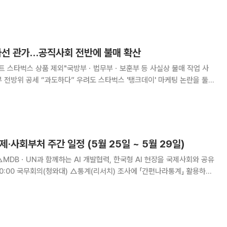
△2026년 5월 소비자물가동향 △국민주권정부 출
 나선 관가…공직사회 전반에 불매 확산
벤트 스타벅스 상품 제외"국방부ㆍ법무부ㆍ보훈부 등 사실상 불매 작업 사
도하다” 우려도 스타벅스 '탱크데이' 마케팅 논란을 둘러
확산하고 있다. 주요 부처가 행사 경품 제외·업무협약 중단·정부 표창 취소
우기에 나서면서 이용에 부담을 느끼는
제·사회부처 주간 일정 (5월 25일 ~ 5월 29일)
처장, 데이터 전문기업 ‘엔코아