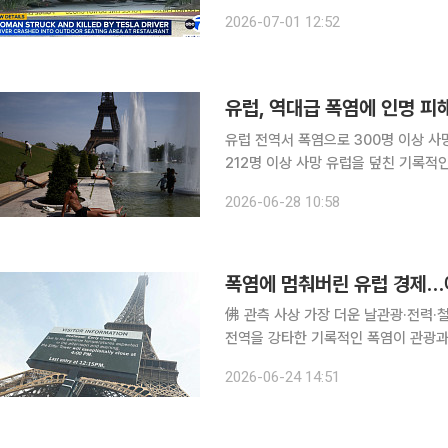
(Autopilot) 기능을 사용 중이던 테슬라가
2026-07-01 12:52
간) ABC방송에 따르면, 전날 오후 
유럽, 역대급 폭염에 인명 피해
유럽 전역서 폭염으로 300명 이상 
212명 이상 사망 유럽을 덮친 기록적인 폭염으로 인해 프랑스·독일·스페인·영국 등에서 사망과 익사
사고가 잇따르며 인명 피해가 확산하고 있다. 27일(현지시간) AP통신, 니혼게이
2026-06-28 10:58
등에 따르면 이번 유럽 폭염으로 프랑
폭염에 멈춰버린 유럽 경제…
佛 관측 사상 가장 더운 날관광·전력·
전역을 강타한 기록적인 폭염이 관광과
다. 프랑스에서는 원자력발전소 가동이
2026-06-24 14:51
영 시간을 단축했다. 23