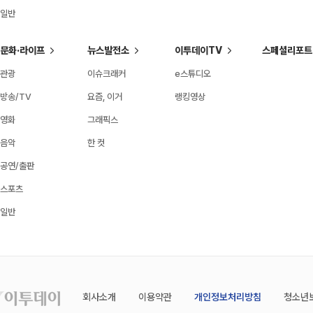
일반
문화·라이프
뉴스발전소
이투데이TV
스페셜리포트
관광
이슈크래커
e스튜디오
방송/TV
요즘, 이거
랭킹영상
영화
그래픽스
음악
한 컷
공연/출판
스포츠
일반
회사소개
이용약관
개인정보처리방침
청소년