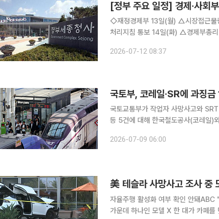
[정부 주요 일정] 경제·사회부처
◇재정경제부 13일(월) △시장접근물량 증량에 관한 규칙 개정 △폭염 및 호우 관련 공공계약 업무
처리지침 통보 14일(화) △경제부총리 10:00 국무회의(청와대) 15일(수) △재경부 2차관 16:30
차관회의(서울청사) △2026년 6월 
2026-07-12 08:37
경제동향 △민생안정지원단, 민생물가
국토교통부가 작업자 사망사고와 SRT
등 5건에 대해 한국철도공사(코레일)와 SR
일 오후 서울에서 철도안전 행정처분심의
2026-07-09 06:00
美 테슬라 사망사고 조사 중 
자율주행 활성화 여부 확인 안돼ABC "테슬라 안정성 우려
가운데 하나인 모델 X 한 대가 카페를