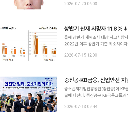
2026-07-20 06:00
사고사망에 의한 중대재해가 발생했다
상반기 산재 사망자 11.8%
올해 상반기 재해조사 대상 사고사망자가
2022년 이후 상반기 기준 최소치이자 가장 큰 감소 폭이다. 고
상반기 재해조사 대상 사망사고 통계’
2026-07-15 12:00
건법’ 등 위반 가능성이 있는 산업재해
중진공·KB금융, 산업안전 
중소벤처기업진흥공단(중진공)이 KB금
굴에 나선다. 중진공은 KB금융그룹과 ‘중소기업 산업안전구축 지원사업’ 추진 현황을 점검하고 안
전관리 분야별 우수사례를 공유했다고 13일 밝혔다. 중진공은 고용노동부
2026-07-13 09:44
황 부가통계를 인용해 국내 산업재해 사