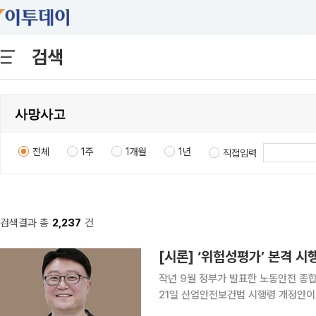
검색
전체
1주
1개월
1년
직접입력
검색결과 총
2,237
건
[시론] ‘위험성평가’ 본격 시
작년 9월 정부가 발표한 노동안전 종
21일 산업안전보건법 시행령 개정안이
위험성평가 위반 시 부과되는 과태료 기