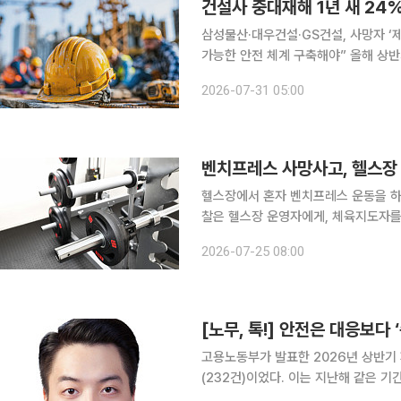
건설사 중대재해 1년 새 24
삼성물산·대우건설·GS건설, 사망자 ‘
가능한 안전 체계 구축해야” 올해 상반기 건설업계의 중대재해 사망사고가 지난해 대비 큰 폭으로
감소했다. 정부의 중대재해 감축 기조
2026-07-31 05:00
분석된다. 다만 건설업은 여전히 산업
헬스장에서 혼자 벤치프레스 운동을 하
찰은 헬스장 운영자에게, 체육지도자를
치사 혐의로 기소했습니다. 그러나 법
2026-07-25 08:00
안전을 어느 범위까지 관리해야 하는
[노무, 톡!] 안전은 대응보다 
고용노동부가 발표한 2026년 상반기
(232건)이었다. 이는 지난해 같은 기간
미 있는 감소세다. 그러나 통계가 발표