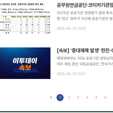
2025년 공공기관 경영평가 결과·후속
명 '경고' 정부가 지난해 공공기관장 평가에서 '아주 미흡' 등급을 받은 기관장 7명 중 재임 중인 공무
원연금공단과 한국국제협력단(코이카) 
2026-06-19 15:05
관 경영실적 평가에서는 16개 기관이 '
재정경제부는 19일 공공기관 경영실적
까지 재임 중인 국립공원공단, 한국가
자원공사, 한국자산관리공사, 한국전기안
2026-06-19 15:01
관장에 경고 조치했다.
1
2
3
4
5
6