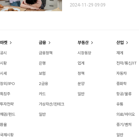
을 주장하는 사례가 심심치 않게 나타
2024-11-29 09:09
입하려는 영역
마켓
금융
부동산
산업
공시
금융정책
시장동향
재계
시황
은행
업계
전자/통신/IT
시세
보험
정책
자동차
장외/IPO
2금융
분양
중화학
특징주
카드
일반
항공/물류
투자전략
가상자산/핀테크
유통
채권/펀드
일반
의료/바이오
환율
중기/벤처
국제시황
일반