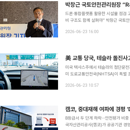
드론·통합플랫폼 활용한 시설물 점검 고
비 구조도 함께 살펴야” 박창근 국토안전관리원장이 노후 기반시설과 지하 안전 관리에 AI를 접목
한 안전관리 체계를 구축하겠다고 밝혔다
2026-06-23 16:00
활용해 기존 인력 중심의 점검 방식을
美 교통 당국, 테슬라 돌진사
미국 텍사스주에서 테슬라의 첨단운전자
미 도로교통안전국(NHTSA)이 특별 
는 이번 사고가 완전자율주행(FSD) 시스템과
2026-06-23 10:57
월스트리트저널(WSJ), CNBC 등에 
캠코, 중대재해 여파에 경평 
B등급서 두 단계 하락⋯안전평가 비중 
국자산관리공사(캠코)가 공공기관 경영