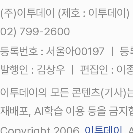
(주)이투데이 (제호 : 이투데이
02) 799-2600
등록번호 : 서울아00197 ㅣ 등록일
발행인 : 김상우 ㅣ 편집인 : 
이투데이의 모든 콘텐츠(기사)는
재배포, AI학습 이용 등을 금지
Copyright 2006.
이투데이
.