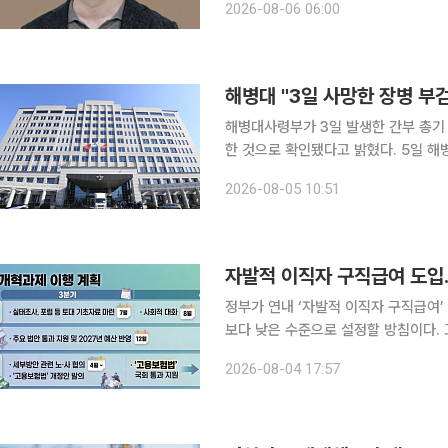
2026-08-06 06:00
상의 모든 사업장 대상으로 위험성평가
해병대 "3일 사망한 장병 부검
해병대사령부가 3일 발생한 간부 총기
한 것으로 확인됐다고 밝혔다. 5일 해병대는 공지문을 통해 “먼저 3일 오전 경북 포항 소재 해병대
영외간부숙소에서 총기사고로 사망한 
2026-08-05 10:51
다”면서 “유가족 동의 하에 4~6일 
자발적 이직자 구직급여 도입
정부가 연내 ‘자발적 이직자 구직급여
보다 낮은 수준으로 설정할 방침이다. 고용노동부는 4일 대통령 업무보고에서 이 같은 내용이 담긴
‘2026년 하반기 업무 추진방향’을 보고했다. 노동부는 먼저 산업재해 사망사고 
2026-08-04 17:57
위해 최근 10년간 동일 유형 재해가 