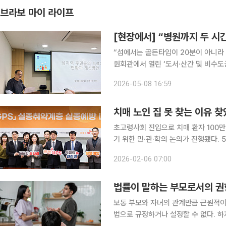
브라보 마이 라이프
[현장에서] “병원까지 두 시
“섬에서는 골든타임이 20분이 아니라 2시간, 4시
원회관에서 열린 ‘도서·산간 및 비수도
섬 연구소 소장은 섬 지역 의료 현실을
2026-05-08 16:59
치료 시기를 놓쳐 숨지는 일이 반복되
치매 노인 집 못 찾는 이유 찾
초고령사회 진입으로 치매 환자 100만
기 위한 민·관·학의 논의가 진행됐다.
세미나’에서는 배회감지기 보급 사업인 
2026-02-06 07:00
석한 최신 연구
법률이 말하는 부모로서의 권
보통 부모와 자녀의 관계만큼 근원적이
법으로 규정하거나 설정할 수 없다. 