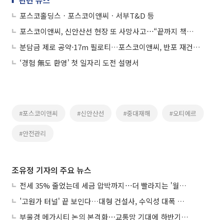
관련 뉴스
포스코홀딩스ㆍ포스코이앤씨ㆍ서부T&D 등
포스코이앤씨, 신안산선 현장 또 사망사고⋯“끝까지 책임 다하겠다” 사과
분담금 제로 공약·17m 필로티…포스코이앤씨, 반포 재건축에 올인
‘경험 無도 환영’ 첫 일자리 도전 설명서
#포스코이앤씨
#신안산선
#중대재해
#오티에르
#안전관리
조유정 기자의 주요 뉴스
전세 35% 줄었는데 세금 압박까지⋯더 빨라지는 '월세화'
'고원가 터널' 끝 보인다…대형 건설사, 수익성 대폭 개선
부울경 메가시티 논의 본격화⋯교통망 기대에 하반기 분양시장 '주목'