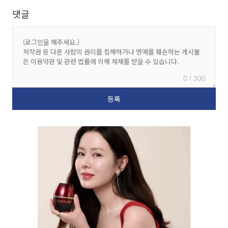
댓글
0 / 300