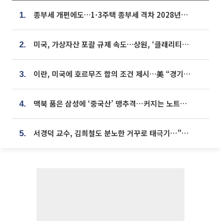
종부세 개편에도…1·3주택 종부세 격차 2028년부터 확대
1.
미국, 가상자산 포괄 규제 속도…상원, ‘클래리티법’ 9월 절차투표 추진
2.
이란, 미국에 호르무즈 합의 조건 제시…美 “경기 아직 안 끝나” [종합]
3.
맥북 품은 삼성에 ‘중국산’ 맹추격⋯커지는 노트북 OLED 시장
4.
서경덕 교수, 김희철도 분노한 거꾸로 태극기⋯"엉터리는 아냐, 아쉬울 뿐"
5.