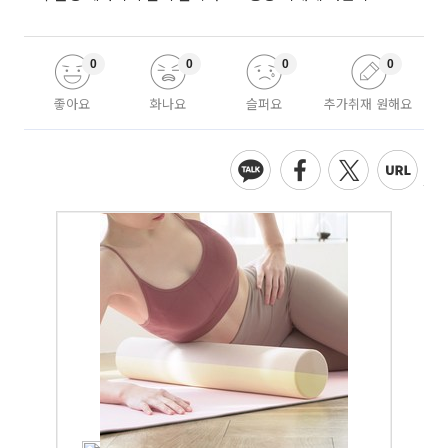
0
0
0
0
좋아요
화나요
슬퍼요
추가취재 원해요