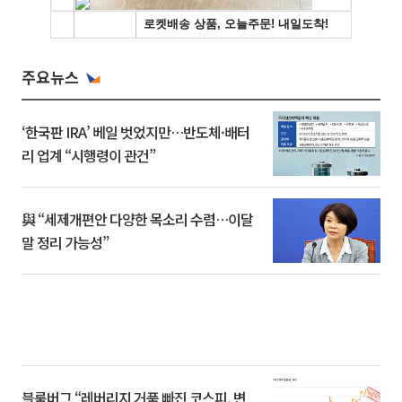
주요뉴스
‘한국판 IRA’ 베일 벗었지만…반도체·배터
리 업계 “시행령이 관건”
與 “세제개편안 다양한 목소리 수렴…이달
말 정리 가능성”
블룸버그 “레버리지 거품 빠진 코스피, 변