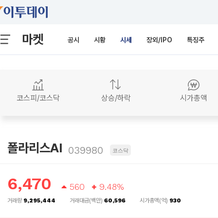
마켓
공시
시황
시세
장외/IPO
특징주
코스피/코스닥
상승/하락
시가총액
폴라리스AI
039980
코스닥
6,470
560
9.48%
거래량
9,295,444
거래대금(백만)
60,596
시가총액(억)
930