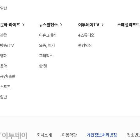
일반
문화·라이프
뉴스발전소
이투데이TV
스페셜리포트
관광
이슈크래커
e스튜디오
방송/TV
요즘, 이거
랭킹영상
영화
그래픽스
음악
한 컷
공연/출판
스포츠
일반
회사소개
이용약관
개인정보처리방침
청소년