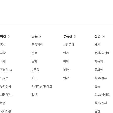
마켓
금융
부동산
산업
공시
금융정책
시장동향
재계
시황
은행
업계
전자/통신/IT
시세
보험
정책
자동차
장외/IPO
2금융
분양
중화학
특징주
카드
일반
항공/물류
투자전략
가상자산/핀테크
유통
채권/펀드
일반
의료/바이오
환율
중기/벤처
국제시황
일반