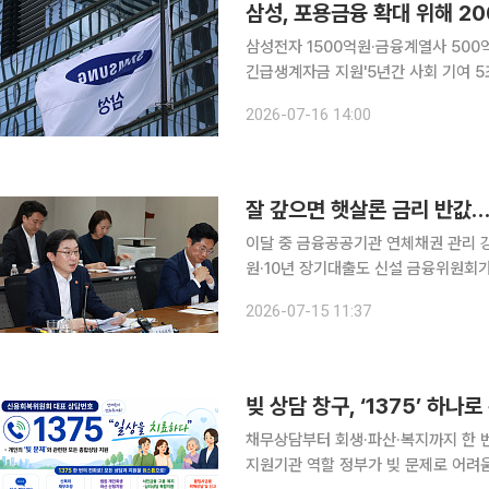
삼성, 포용금융 확대 위해 2
삼성전자 1500억원·금융계열사 500
긴급생계자금 지원'5년간 사회 기여 5조원' 약속 후속 조치 
지원을 위해 2000억원 규모의 포용금융
2026-07-16 14:00
획의 후속 조치다. 삼성은 16
잘 갚으면 햇살론 금리 반값…
이달 중 금융공공기관 연체채권 관리 강
원·10년 장기대출도 신설 금융위원회가 성실상환자의 이자 부담을 낮추고 장기연체채권 정리를 확
대하는 등 포용금융 체계를 손본다. 
2026-07-15 11:37
례보증까지 넓히고 민간에 이어 금융공
빚 상담 창구, ‘1375’ 하나
채무상담부터 회생·파산·복지까지 한 
지원기관 역할 정부가 빚 문제로 어려움을 겪는 국민이 채무조정부터 개인회생·파산, 고용·복지 지