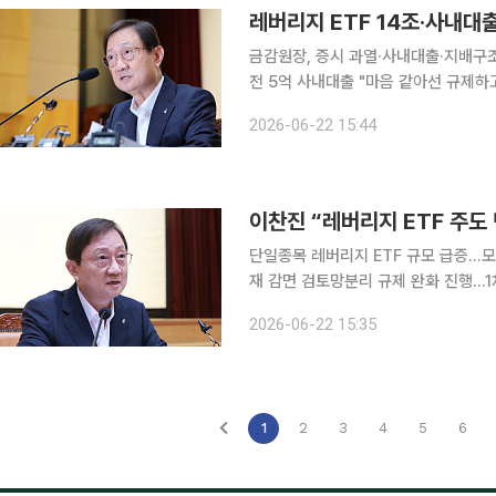
금감원장, 증시 과열·사내대출·지배구조
전 5억 사내대출 "마음 같아선 규제하고 싶다" 최근 증시 활황 속에 ‘빚투(빚내서 
산하고 단일종목 레버리지 상장지수펀드
2026-06-22 15:44
접 경고음을 울렸다. 이 원장은 22일
이찬진 “레버리지 ETF 주도
단일종목 레버리지 ETF 규모 급증…모
재 감면 검토망분리 규제 완화 진행…1차 바탕 2·3차
종목 레버리지 ETF 주도의 증시 변동
2026-06-22 15:35
안을 논의하고 있다”며 시장 안정 조
1
2
3
4
5
6