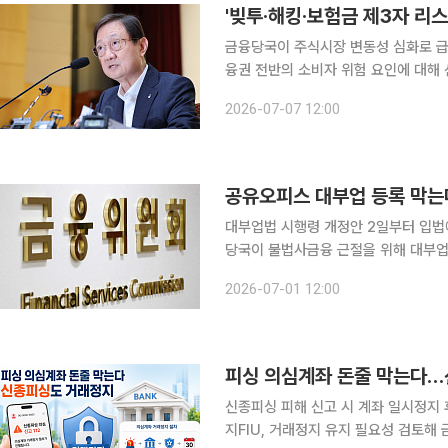
'빚투·해킹·보험금 제3자 리
금융당국이 주식시장 변동성 심화로 급증한
융권 전반의 소비자 위험 요인에 대해
원 보험금 페이백이나 대부업체의 불법 차
2026-07-07 12:00
금융감독원은 전날 이찬진 원장 주재로
공유오피스 대부업 등록 막는
대부업법 시행령 개정안 2일부터 입법
당국이 불법사금융 근절을 위해 대부업
한하고 여러 대부업체가 소액 대출을 나
2026-07-01 12:00
차단한다. 금융위원회는 이 같은 
피싱 의심계좌 돈줄 막는다
신종피싱 피해 신고 시 계좌 일시정지 
지FIU, 거래정지 유지 필요성 검토해 금융회사에 회신 금융당국이 