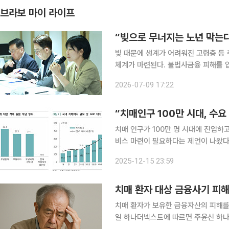
브라보 마이 라이프
“빚으로 무너지는 노년 막는다
빚 때문에 생계가 어려워진 고령층 등
체계가 마련된다. 불법사금융 피해를
스템으로 조기에 찾아내 긴급복지와 돌봄서비스
2026-07-09 17:22
현수엽 제1차관 주재로 범부처 위기가구
“치매인구 100만 시대, 수요
치매 인구가 100만 명 시대에 진입하
비스 마련이 필요하다는 제언이 나왔다. 주윤신 하나금융연구소 연구위원은 최근 ‘치매인구 1
시대, 금융의 역할’ 보고서를 통해 “
2025-12-15 23:59
‘경도인지장애~중증’에 이르기까지 치
치매 환자 대상 금융사기 피해
치매 환자가 보유한 금융자산의 피해를 
일 하나더넥스트에 따르면 주윤신 하