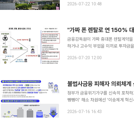
2026-07-22 10:48
가 입법예고한 조직개편안에 따르면 가
금융감독원이 가짜 휴대폰 렌탈계약을 맺
하거나 고수익 부업을 미끼로 투자금
다. 20일 금감원은 경기남부경찰청·서울영등포경찰서와의 협업 과정에서 이 같은 신종 범죄 수법을
2026-07-20 12:00
불법사금융 피해자 의뢰체계 
정부가 금융위기가구를 신속히 포착하
뺑뺑이’ 해소 차원에선 ‘이송체계 혁신사업’을 전국으로 
보고에서 이 같은 내용이 담긴 업무계획을 발표했다. 먼저 채무조정 중지
2026-07-16 16:43
약 채무자, 불법사금융 피해자를 가구