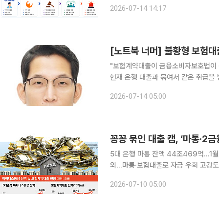
원까지 한 번에 안내받을 수 있도록 
2026-07-14 14:17
비금융 데이터를 결합해 경제적 위기
[노트북 너머] 불황형 보험대
"보험계약대출이 금융소비자보호법이 생
현재 은행 대출과 묶여서 같은 취급을 
인데 저희 입장에서는 아쉬운 부분이 있어요." 가계부채 억제를 위한 금융당국의 
2026-07-14 05:00
되고 있다. 은행권 대출 문턱이 높아진
5대 은행 마통 잔액 44조469억…1월
외…마통·보험대출로 자금 우회 고강도 가계대출 규제로 주택담보대출과 신용대출 문턱이 잇따라
높아지면서 자금 수요가 마이너스통장(
2026-07-10 05:00
르게 이동하고 있다. 증시 변동성에 