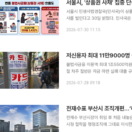
서울시, '상품권 사채' 집중
서울시 민생사법경찰국(민사국)이 상품권
사를 벌인다고 30일 밝혔다. 민사국은 3개 수사반을 꾸려 자치구별로 담당 구역을 나눴다. 온라인
카페와 SNS에 올라오는 불법 대부 광
2026-07-30 11:15
미등록 대부업과 법정 최고 이자율(연 
저신용자 최대 11만9000명
불법사금융 이용액 최대 1조5500억원
절 차주 절반은 자금 마련 실패 대출 규제 강화와 경기 침체로 제도권 금융의 문턱이 높아지면서 저
신용자 최대 11만9000명이 불법사금
2026-07-28 09:18
5500억원에 달했다. 2
전재수표 부산시 조직개편…‘
전재수 부산시장이 취임 후 처음 내놓
시정 철학을 행정조직에 그대로 이식한 형태다. 해양수도와 청년, 민생경제를 
박형준 전 시장 시절 추진했던 핵심 정책 일