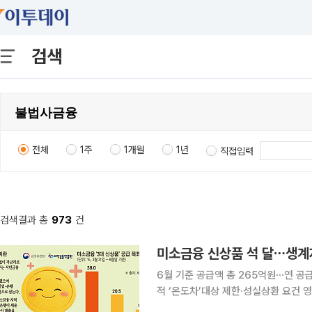
검색
전체
1주
1개월
1년
직접입력
검색결과 총
973
건
6월 기준 공급액 총 265억원⋯연 공
적 ‘온도차’대상 제한·성실상환 요건 영향⋯“하반기 공급
달을 맞았지만 전체 공급 실적이 연간