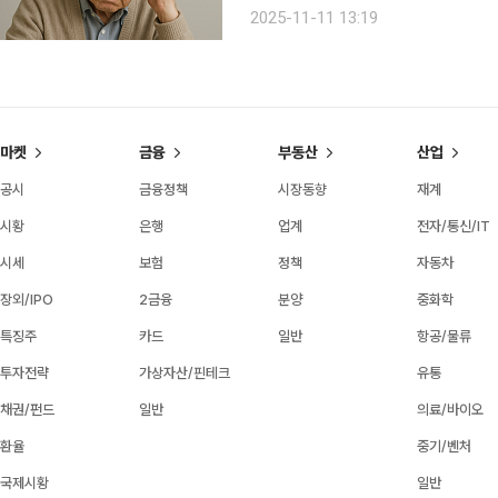
“치매 환자를 위해 국가가 제공해 줄 
2025-11-11 13:19
마켓
금융
부동산
산업
공시
금융정책
시장동향
재계
시황
은행
업계
전자/통신/IT
시세
보험
정책
자동차
장외/IPO
2금융
분양
중화학
특징주
카드
일반
항공/물류
투자전략
가상자산/핀테크
유통
채권/펀드
일반
의료/바이오
환율
중기/벤처
국제시황
일반