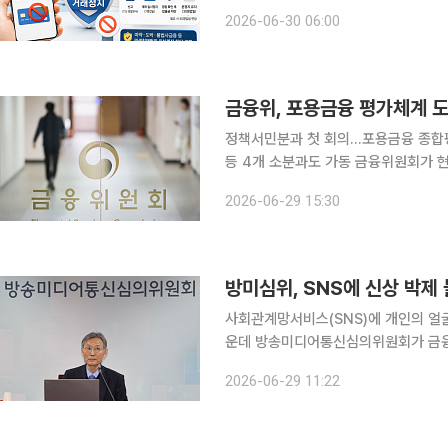
았던 신종피싱 의심계좌도 즉시 거래정
2026-06-30 06:00
금융위, 포용금융 평가체계 
정책서민분과 첫 회의…포용금융 종합
등 4개 소분과도 가동 금융위원회가 현장 전문가들과 함께 정책서민금융 제도 개편 논의에 착수했
다. 첫 회의에서는 금융회사의 포용금
2026-06-29 15:30
금융위원회는 이날 정부서울청사에서 '
방미심위, SNS에 신상 박제 
사회관계망서비스(SNS)에 개인의 얼
운데 방송미디어통신심의위원회가 금융이
방미심위 통신심의소위원회는 29일 회
2026-06-29 11:22
하는 내용의 불법 추심 정보 143건에