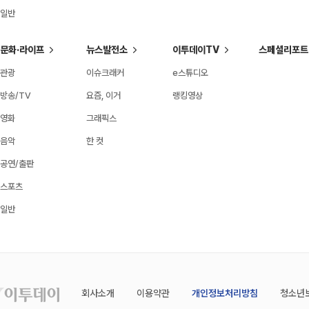
일반
문화·라이프
뉴스발전소
이투데이TV
스페셜리포트
관광
이슈크래커
e스튜디오
방송/TV
요즘, 이거
랭킹영상
영화
그래픽스
음악
한 컷
공연/출판
스포츠
일반
회사소개
이용약관
개인정보처리방침
청소년