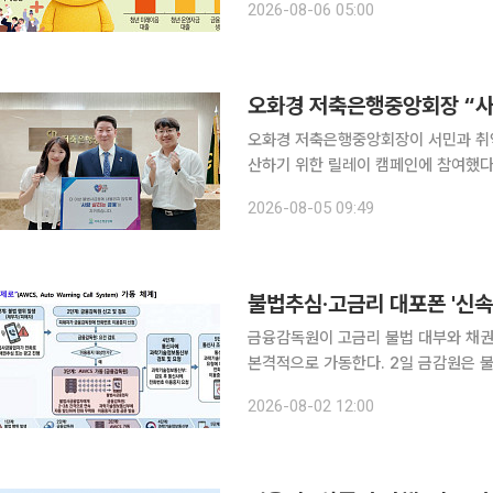
2026-08-06 05:00
층을 위한 생계자금 대출은 목표 달성
오화경 저축은행중앙회장 “사
오화경 저축은행중앙회장이 서민과 취
산하기 위한 릴레이 캠페인에 참여했다. 저축은행중앙회는 오 회장이 서민금융진흥원이 진행
‘사람 살리는 금융’ 캠페인에 동참했다고 5일 밝혔다. 이번 캠페인은
2026-08-05 09:49
국민을 보호하고 금융의 공공성과 포용
불법추심·고금리 대포폰 '신속
금융감독원이 고금리 불법 대부와 채
본격적으로 가동한다. 2일 금감원은 불법사금융업자가 사용하는 대포폰의 통화 시도를 미리 차단하
는 무제한 자동 발신 시스템인 '대포폰
2026-08-02 12:00
전화번호 이용중지 대상이 고금리 대