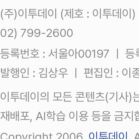
(주)이투데이 (제호 : 이투데이
02) 799-2600
등록번호 : 서울아00197 ㅣ 등록일
발행인 : 김상우 ㅣ 편집인 : 
이투데이의 모든 콘텐츠(기사)는
재배포, AI학습 이용 등을 금지
Copyright 2006.
이투데이
.