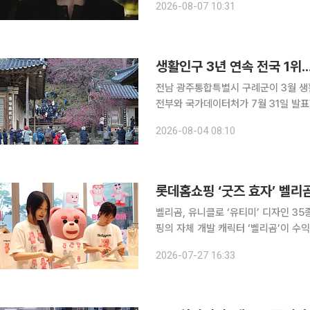
2026-08-07 10:31
감정과 마주하는 이야기를 그린 현실 
생활인구 3년 연속 전국 1위..
전남 광주통합특별시 구례군이 3월 생활인구에서
전부와 국가데이터처가 7월 31일 발표한 '
3월 등록인구 대비 체류인구 비율이 1
2026-08-04 08:10
높은
롯데홈쇼핑 ‘굿즈 효자’ 벨리곰
벨리곰, 유니클로 ‘유티미’ 디자인 35종 선
핑의 자체 개발 캐릭터 ‘벨리곰’이 수
로 흥행을 한 데 이어 유니클로의 커스
2026-07-27 16:33
다. 2018년 론칭 후 2024년 해외 