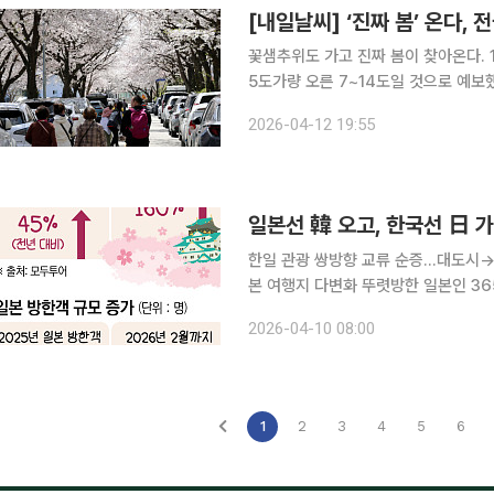
[내일날씨] ‘진짜 봄’ 온다, 
꽃샘추위도 가고 진짜 봄이 찾아온다. 12일 연합뉴스에 따르면 기상청은 13일 최저기온이 전날보다
5도가량 오른 7~14도일 것으로 예보했다. 지역별 최저기온도 서울 9도, 춘천 8도, 강릉 
10도, 광주 12도, 제주 14도, 대구 13도 등이다. 이날 전국 최고기온은 15∼2
2026-04-12 19:55
도, 광주 25도, 대구 23도
일본선 韓 오고, 한국선 日 가
한일 관광 쌍방향 교류 순증…대도시
본 여행지 다변화 뚜렷방한 일본인 365만명…
가 올해 봄 시즌 뚜렷한 증가세를 보이
2026-04-10 08:00
관광 교류가 동반 상승하는 모습이다.
1
2
3
4
5
6