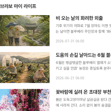
브라보 마이 라이프
비 오는 날의 화려한 외출
기후 위기의 여파로 7월 장마도 이젠 
는 날이면 블루베리 주인장과 함께 ‘화려한 외출’에 나서곤
쉬는 날이란 생각은 사라진 대신, ‘비 
2026-07-31 06:00
비도 비 나름이다. 기다리던 단비가 내
도움의 손길 날아드는 6월 
6월은 탱글탱글한 블루베리 열매가 소
키고 싶을 만큼’ 농장은 종일토록 분주하고 번잡하게 돌아간다
예전엔 봄철 산수유 피고 다음에 개나
2026-06-21 06:00
이 계절을 잊었나 벼.” 한철에 모두 
꽃바람에 실려 온 초대장 부천
봄은 도둑고양이마냥 살금살금 왔다 간
에 사라져 간다. 소리 없이 봄의 숨결을