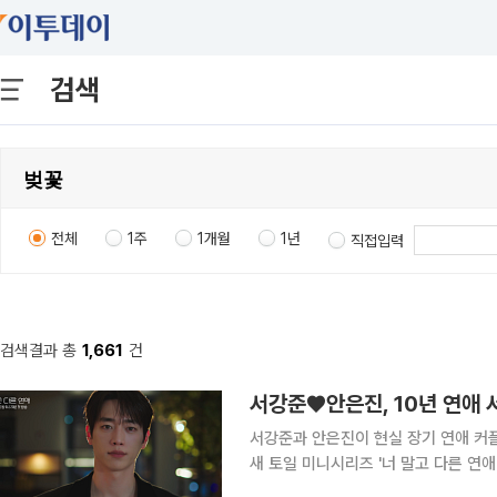
검색
전체
1주
1개월
1년
직접입력
검색결과 총
1,661
건
서강준♥안은진, 10년 연애 
서강준과 안은진이 현실 장기 연애 커플의 1
새 토일 미니시리즈 '너 말고 다른 연애
한 기대감을 끌어올렸다. '너 말고 다른 연애'는 연애 10년 차에 접어든 연인이 익숙함 속에서 새로운