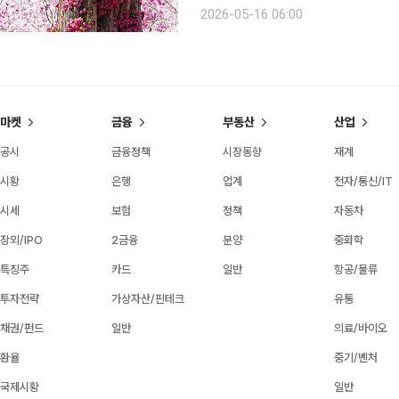
로 꽃철이다. 굳이 멀리 떠나지 않아도 된다. 읽을거리 하나쯤 담은 손가방에 생수 한 병, 교통카드
2026-05-16 06:00
한 장 달랑 들고 나서도 풍성한 꽃물결
마켓
금융
부동산
산업
공시
금융정책
시장동향
재계
시황
은행
업계
전자/통신/IT
시세
보험
정책
자동차
장외/IPO
2금융
분양
중화학
특징주
카드
일반
항공/물류
투자전략
가상자산/핀테크
유통
채권/펀드
일반
의료/바이오
환율
중기/벤처
국제시황
일반