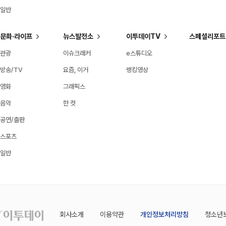
일반
문화·라이프
뉴스발전소
이투데이TV
스페셜리포트
관광
이슈크래커
e스튜디오
방송/TV
요즘, 이거
랭킹영상
영화
그래픽스
음악
한 컷
공연/출판
스포츠
일반
회사소개
이용약관
개인정보처리방침
청소년