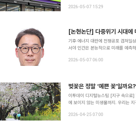
은 차별화 상품 흥행과 점포 운영 효
2026-05-07 15:29
꽃 조기 개화 및 평균 기온 상승 등 우
[논현논단] 다중위기 시대에 
기후·에너지 대란에 전쟁공포 겹쳐일상
서야 인간은 본능적으로 미래를 예측하며 산다. 아침에 눈을 뜨면 어제와 같은 태양이 뜰 것을 믿고,
수도꼭지를 틀면 깨끗한 물이 쏟아질 
2026-05-07 06:00
확신한다. 이러한 무의식적인 ‘기대치’
벚꽃은 정말 ‘예쁜 꽃’일까요?
이투데이 디지털뉴스팀 [지구 속으로] VOL. 01 벚꽃은 정말 ‘예쁜’ 꽃일까? 동물과 식물, 그리고 눈
에 보이지 않는 미생물까지. 우리는 
이들은 매일매일 작은 행동으로, 때로는
2026-04-25 07:00