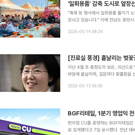
'일회용품' 감축 도시로 앞장
"축제 등 행사에서 일회용품 줄이기 
장서고 있습니다." 이에 전남도 광양시가 지역 축제와 행사에 다회용기 사용을 확대하며 친환경 행
사문화 정착에 속도를 내고 있다며 19일 이렇게 밝혔다. 다회용기 
2026-05-19 08:24
시민 참여가 꾸준히 늘면서 탄소중립 
[진료실 풍경] 흩날리는 벚
지난 4월 초 충청도의 보은, 괴산으로
바람에 흩날리며, 걸음마다 황홀함을 
가로질러 온다. 안녕하세요? 눈이 마주
2026-05-13 06:00
다. 인근 중학교 학생들이 청소 봉사를
BGF리테일, 1분기 영업익 
편의점 CU를 운영하는 BGF리테일은 올
로 집계됐다고 7일 공시했다. 전년 대비 매출