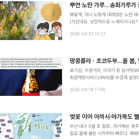
뿌연 노란 가루…송화가루가 
뽀얗게, 아니 노랗게 내려앉은 노란 세
(?)인데요. 낭만적으로 느껴지시나요? 아니요. 이건 절망
만든 범인은 바로 송화가루입니다. 흔
2026-04-23 16:27
민감한 이들에게는 그보다 훨씬 성가신 
땅콩콜라ㆍ초코두부…올 봄, 
호기심, 구경거리, 이야기 등 담겨맛보다 주변 '관심도' 
회관계망서비스(SNS)를 뜨겁게 달궜
대부분 SNS에서 인기를 끌다 보니 사진
2026-04-18 17:00
일본 소라뉴스와 PR타임스 등에 따르
벚꽃 이어 아까시·마가목도 
부산·대구 5월 초 절정…마가목은 제주
필요 올해 봄은 시작부터 빠르다. 매화와 산수유로 문을 연 봄은 개나리와 진달래, 벚꽃으로 이어졌