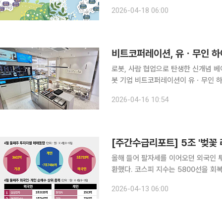
고, 이제는 아까시나무와 마가목까지 개
2026-04-18 06:00
고 있다는 얘기다. 17일 국
비트코퍼레이션, 유ㆍ무인 하이
로봇, 사람 협업으로 탄생한 신개념 베이커리 카페…”
봇 기업 비트코퍼레이션이 유ㆍ무인 하이브
오픈하고, 기업소비자간거래(B2C) 시장 본격 공략
2026-04-16 10:54
피 비트(b;eat)의 음료 서비스에 전문
올해 들어 팔자세를 이어오던 외국인 
환했다. 코스피 지수는 5800선을 회복하며 반등에 성공했다.
~10일 코스피는 전주 마지막 거래일(지난
2026-04-13 06:00
마감했다. 미국과 이란의 전쟁 긴장감 