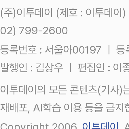
(주)이투데이 (제호 : 이투데이
02) 799-2600
등록번호 : 서울아00197 ㅣ 등록일
발행인 : 김상우 ㅣ 편집인 : 
이투데이의 모든 콘텐츠(기사)는
재배포, AI학습 이용 등을 금지
Copyright 2006.
이투데이
.