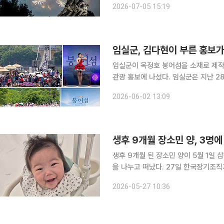
2026-07-05 15:19
디 인도 총리는 엑스(X·옛 트위터)에 
임실군, 김다현이 부른 홍보가
임실군이 옥정호 붕어섬을 소재로 제작
관광 홍보에 나섰다. 임실군은 지난 28일 가수 김다현이 부른 홍보가요 ‘붕어섬’을 온라인 음원 플
랫폼을 통해 공개했다고 2일 밝혔다. ‘붕어섬’은 임실출신 전상훈 작가가 군에 제공한 시를 바탕으
2026-06-02 13:09
로 제작됐다. 옥정호와 섬진강의 서정적
생후 9개월 장소민 양, 3명에
생후 9개월 된 장소민 양이 5월 1일
을 나누고 떠났다. 27일 한국장기조직기증원에 따르면 소민 양은 4월 19일 열이 나기 시작해 소아
과에서 약을 처방받았다. 그러나 열은
2026-05-27 10:36