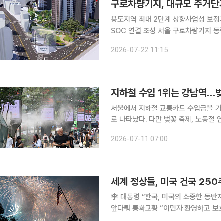
구로차량기지, 대규모 주거단
용도지역 최대 2단계 상향사업성 보정계
SOC 연결 조성 서울 구로차량기지 동쪽 구로동 466일대가 최고 40층, 약 1500가구 규모의 주거
단지로 탈바꿈한다. 서울시는 대상지의 
2026-07-22 11:15
용하는 등 맞춤형 인센티브를 통해 사
지하철 수입 1위는 강남역…벚
서울에서 지하철 교통카드 수입금을 가
로 나타났다. 다만 벚꽃 축제, 노동절
서기도 했다. 11일 서울교통공사가 발표한 '1~6월 서울 지하철 교통카드 수입금 분석 결과'에 따르
2026-07-11 07:00
면 상반기 1~3월과 6월은 강남역, 4
세계 정상들, 미국 건국 25
李 대통령 “한국, 미국의 소중한 동반
앞다퉈 통화교황 “이민자 환영하고 보
도널드 트럼프 미국 대통령에게 축하 메시지를 보냈다. 4일(현지시간