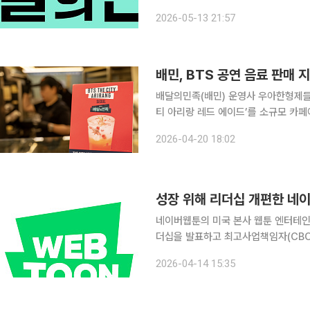
외 대기업과 글로벌 사모펀드(PEF) 운용사 등
2026-05-13 21:57
으로 약 8조원을 기대하는 것으로 알
배민, BTS 공연 음료 판매 
배달의민족(배민) 운영사 우아한형제들은 
티 아리랑 레드 에이드’를 소규모 카페에
증가했다고 20일 밝혔다. 배민은 6일부터 19일까지 서울 종로·중구 일대 소규모 카페 100곳에 해
2026-04-20 18:02
당 음료를 2만잔 가량 판매할 수 있는
네이버웹툰의 미국 본사 웹툰 엔터테인
더십을 발표하고 최고사업책임자(CBO
제를 글로벌 리더십으로 통합해 사업 효율성을 제고한
2026-04-14 15:35
전 한국 서비스 총괄을 최고제품책임자(