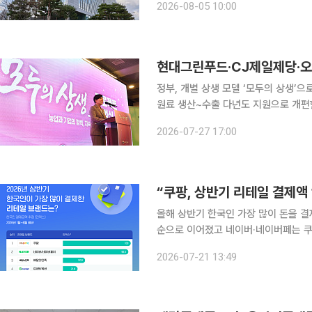
2026-08-05 10:00
하기 위한 중장기 전략과 실행 로드맵
정부, 개별 상생 모델 ‘모두의 상생’
원료 생산~수출 다년도 지원으로 개편
진출 지원 현대그린푸드와 CJ제일제당, 오리온 등 기업이 개별적으로 추진해온 농업 상생 모델을
2026-07-27 17:00
정부가 컨소시엄 단위의 다년도 사업으
“쿠팡, 상반기 리테일 결제액 
올해 상반기 한국인 가장 많이 돈을 결
순으로 이어졌고 네이버·네이버페는 쿠팡 결제
데이터 분석 기업 와이즈앱·리테일에 
2026-07-21 13:49