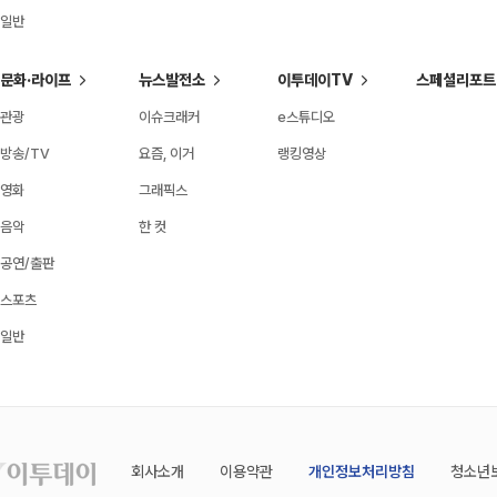
일반
문화·라이프
뉴스발전소
이투데이TV
스페셜리포트
관광
이슈크래커
e스튜디오
방송/TV
요즘, 이거
랭킹영상
영화
그래픽스
음악
한 컷
공연/출판
스포츠
일반
회사소개
이용약관
개인정보처리방침
청소년