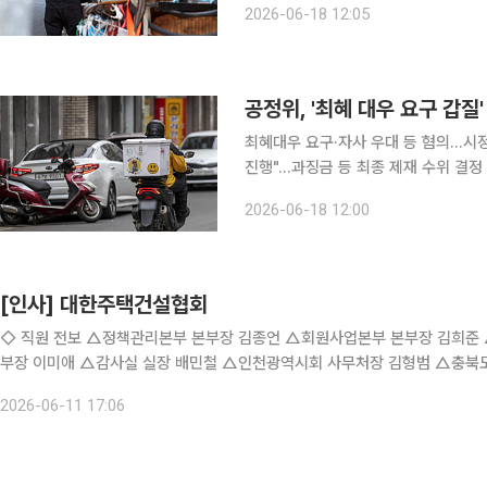
2026-06-18 12:05
아한형제들이 제시한 동의의결 상생지
최혜대우 요구·자사 우대 등 혐의…시
진행"…과징금 등 최종 제재 수위 결정 예정 입점 업체에 최혜 대우를 요구한 혐의 등을
민족 운영사 '우아한형제들'과 쿠팡이츠
2026-06-18 12:00
[인사] 대한주택건설협회
◇ 직원 전보 △정책관리본부 본부장 김종언 △회원사업본부 본부장 김희준 △전략기획본부 기획조정부장 석형화 △전략기획본부 홍보
부장 이미애 △감사실 실장 배민철 △인천광역시회 사무처장 김형범 △충북
회 차장 최재성
2026-06-11 17:06