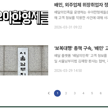
배민, 외주업체 위장취업자 정보
배달의민족을 운영하는 우아한형제들은 
해 고객 정보를 악용한 사건에 대해 사과했다. 우아한형제들은 이날 입장문을 통해
피해를 입은 고객님께 진심으로 사과드
2026-03-31 09:22
다. 우아한형제들은 "경찰 수사에 적
'보복대행' 총책 구속, '배
배달 플랫폼 ‘배달의민족’ 고객 정보를 
일 서울남부지법 김재향 판사는 협박, 
정모씨(30대)에 대해 구속 영장을 발부했
2026-03-29 14:50
당은 텔레그램을 통해 보복 테러를 해
1
2
3
4
5
6