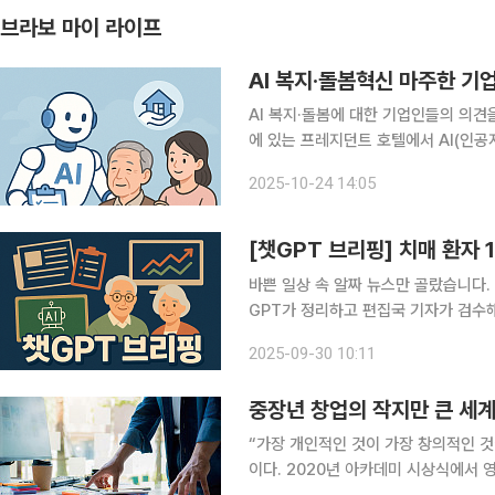
브라보 마이 라이프
AI 복지·돌봄혁신 마주한 기
AI 복지·돌봄에 대한 기업인들의 의견을 공유하는 자리
에 있는 프레지던트 호텔에서 AI(인공
들과 간담회를 개최했다. 이번 간담회는 이스란 제1차관이 주재했다. 네이버 클라우드·다음세대재단
2025-10-24 14:05
·로아이젠·롯데 이노베이트·스마트프로
[챗GPT 브리핑] 치매 환자 
바쁜 일상 속 알짜 뉴스만 골랐습니다.
GPT가 정리하고 편집국 기자가 검수해 전해드립니다. ◆치매 환자 10
지 한국도로교통공단 자료에 따르면, 지
2025-09-30 10:11
가 ‘합격’ 또는 ‘유예’ 판정을 받아 면
중장년 창업의 작지만 큰 세계,
“가장 개인적인 것이 가장 창의적인 것이다.” 영화계의 거장이라 불리는 마틴 스코세이지 감독의 말
이다. 2020년 아카데미 시상식에서 