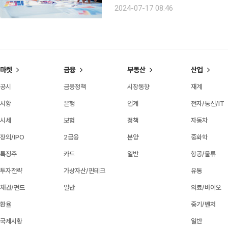
말하며 언급해 더 널리 알려졌다. 소비자와 브랜드가 가치를 공유하는 ‘브랜딩’ 세계에서도 스코세
2024-07-17 08:46
이지 감독의 말처럼 개인의 가치관이 녹
마켓
금융
부동산
산업
공시
금융정책
시장동향
재계
시황
은행
업계
전자/통신/IT
시세
보험
정책
자동차
장외/IPO
2금융
분양
중화학
특징주
카드
일반
항공/물류
투자전략
가상자산/핀테크
유통
채권/펀드
일반
의료/바이오
환율
중기/벤처
국제시황
일반