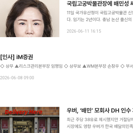
국립고궁박물관장에 배민성 
11일 국가유산청이 국립고궁박물관 신
다. 임기는 2년이다. 충남 논산 출신의 배 신임 관장은 충남대 통계학과를 졸업하고 행정직 공무원
으로 공직에 들었다. 이후 문화재청(
2026-06-11 16:15
[인사] iM증권
◇ 상무 ▲리스크관
2026-06-08 09:00
우버, ‘배민’ 모회사 DH 인
최근 주당 38유로 제시했지만 거절당해
시장에도 영향 우버가 한국 배달의민족