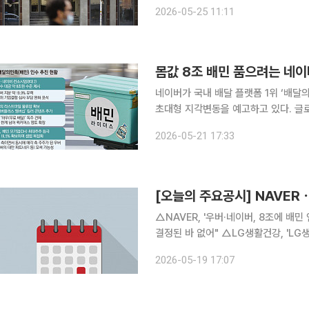
색하고 있다. DH가 배민 운영사 우
2026-05-25 11:11
몸값 8조 배민 품으려는 네이
네이버가 국내 배달 플랫폼 1위 ‘배달
초대형 지각변동을 예고하고 있다. 글로
는 시나리오다. 딜이 성사될 경우 연간
2026-05-21 17:33
이 ‘네이버·우버 동맹’과 ‘쿠팡’의 양
[오늘의 주요공시] NAVER
△NAVER, '우버·네이버, 8조에 배민
결정된 바 없어" △LG생활건강, 'LG생건 사업 재편, 토리든 인수 검토' 보도에 재공시..."인수 진행
하지 않는 것
2026-05-19 17:07