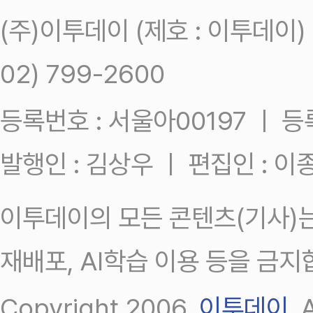
(주)이투데이 (제호 : 이투데이
02) 799-2600
등록번호 : 서울아00197 ㅣ 등록일
발행인 : 김상우 ㅣ 편집인 : 
이투데이의 모든 콘텐츠(기사)는
재배포, AI학습 이용 등을 금지
Copyright 2006.
이투데이
.