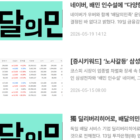
네이버, 배민 인수설에 "다양
네이버가 우버와 함께 '배달의민족' 
결정된 바 없다고 밝혔다. 19일 금융감독원 전자공시시스템에 따르면 네이버는 우아한형제들 인수
설에 "사업 경쟁력 강화를 위해 다양한
2026-05-19 14:12
공시했다. 앞서 투자은행(IB) 
코스피 시장이 업종별 차별화 장세 속 
인 삼성전자와 ‘배민 인수설’ 네이버, 그리고 로
에서 국내 증시 주요 종목들이 등락을
2026-05-15 08:00
SK하이닉스 등 반도체 대장주를 비롯해
獨 딜리버리히어로, 배달의민
독일 배달 서비스 기업 딜리버리히어로
것으로 전해졌다. 13일 투자은행(IB) 업계에 따르면 DH는 매각 주관사로 JP모건을 선정하고 국내