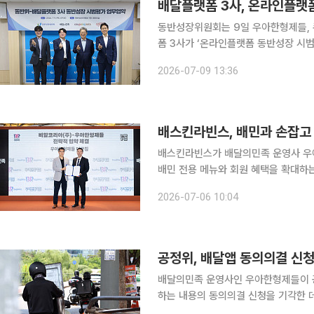
배달플랫폼 3사, 온라인플랫
동반성장위원회는 9일 우아한형제들,
폼 3사가 ‘온라인플랫폼 동반성장 시범평가’에 참여한다
쿠팡이츠, 땡겨요는 올해 온라인플랫폼 동반
2026-07-09 13:36
동반성장 시범평가는 배달플랫폼 기업
배스킨라빈스, 배민과 손잡고
배스킨라빈스가 배달의민족 운영사 우
배민 전용 메뉴와 회원 혜택을 확대하
다. 배스킨라빈스는 서울 송파구 우아한형제들 본사에서 디지털 사업 경쟁력 강화를 위한 전략적 업
2026-07-06 10:04
무협약(MOU)을 체결했다고 6일 밝
배달의민족 운영사인 우아한형제들이 
하는 내용의 동의의결 신청을 기각한 데
인 피해구제가 징벌보다 더 시급하다”며 유감을 표명했다. 우아한