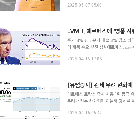
년부터 2023년까지 코로나19 팬데믹
2025-05-07 05:00
역대급 호황을 구가했다. 하지만 지난
LVMH, 에르메스에 ‘명품 시총
주가 8%↓…1분기 매출 3% 감소 타
리 제품 수요 부진 심화에르메스, 초
에르메스에 ‘글로벌 명품기업 시가총액 1위’ 왕좌를 내줬다. 블
2025-04-16 17:05
프랑스 증시에서 LVMH 주가는 전일보
[유럽증시] 관세 우려 완화에
에르메스 프랑스 증시 시총 1위 등극 유럽증시는 15일(현지시간) 도널드 트럼프 미국 대통령의 관세
우려가 일부 완화되며 이틀째 강세를 이어갔다. 이날 범유럽 주가 지수인 스톡
거래일 대비 8.17포인트(1.63%) 오
2025-04-16 06:42
위를 향했다. 독일 프랑크푸르트증시 