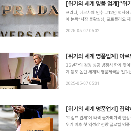
[위기의 세계 명품 업계]“위
프라다, 베르사체 인수…112년 역사상
에 눈독“시장 불확실성, 포트폴리오 재고
산층 수요 위축, 미·중 무역 전쟁으로
2025-05-07 05:02
[위기의 세계 명품업계] 아르노
36년간의 경영 성공 방정식 한계 맞
계 등도 논란 세계적 명품제국을 일궈낸 베르나르 아르노 루이뷔통모에헤네시(LVMH) 회장이 인생
최대 난관에 맞닥뜨렸다는 평가다. 명
2025-05-07 05:01
확대 압박 속에 흔들리는 ‘메이드인 프
[위기의 세계 명품업계] 겹악
‘트럼프 관세’에 타격 불가피가격 인
위기 이후 첫 역성장 전망 글로벌 명품