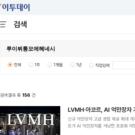
검색
전체
1주
1개월
1년
직접입력
검색결과 총
156
건
LVMH·아코르, AI 억만장자
신규 억만장자 고급 경험 제공 확대 계
르가 AI 억만장자를 겨냥한 초호화 
27일(현지시간) 보도했다. 오리엔트 익스프레스의 첫 번째 사업은 초고액 자산가를 겨냥한 요트 여