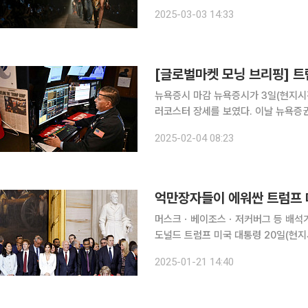
이 소식통을 인용해 보도했다. 소식통
2025-03-03 14:33
안에 인수를 마무리하는 협상을 진행 
뉴욕증시 마감 뉴욕증시가 3일(현지시간) 도널드 트럼프 미국 행정부의 관세 정책을 소화하면서 롤
러코스터 장세를 보였다. 이날 뉴욕증권거래소(NYSE)에서 다우지수는 전장보다 122.35포인트
(0.27%) 내린 4만4422.31에 장을
2025-02-04 08:23
밀린 5994.67에, 나스닥종합지수는 
머스크ㆍ베이조스ㆍ저커버그 등 배석가족
도널드 트럼프 미국 대통령 20일(현
의 개인자산만 1조3000억 달러(약 190
2025-01-21 14:40
선서식에서 트럼프 2기 행정부의 자문