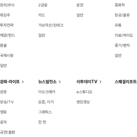
장외/IPO
2금융
분양
중화학
특징주
카드
일반
항공/물류
투자전략
가상자산/핀테크
유통
채권/펀드
일반
의료/바이오
환율
중기/벤처
국제시황
일반
일반
문화·라이프
뉴스발전소
이투데이TV
스페셜리포트
관광
이슈크래커
e스튜디오
방송/TV
요즘, 이거
랭킹영상
영화
그래픽스
음악
한 컷
공연/출판