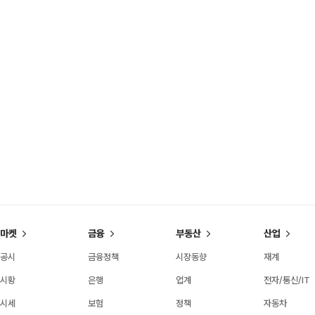
마켓
금융
부동산
산업
공시
금융정책
시장동향
재계
시황
은행
업계
전자/통신/IT
시세
보험
정책
자동차