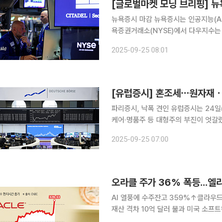
뉴욕증시 마감 뉴욕증시는 인공지능(AI) 관련주의 약세에 이틀 연속 하락했다. 24일(현지시간) 뉴
욕증권거래소(NYSE)에서 다우지수는 전 
에 마감했다. S&P500지수는 18.95
2025-09-25 08:01
75.62포인트(0.33%) 하락한 2
[유럽증시] 혼조세⋯원자재ㆍ
파리증시, 낙폭 견인 유럽증시는 24일(현지시간) 혼조세를 나타냈다. 원자재·방산주의 랠리와 헬스
케어·명품주 등 대형주의 부진이 엇갈렸다. 범유럽 주가지수인 스톡스유럽600지수는
1.07포인트(0.19%) 내린 553.88에 마감했다. 독일 프랑크푸르트증시 DAX3
2025-09-25 07:00
트(0.23%) 상승한 2만3666.81에,
오라클 주가 36% 폭등...엘
AI 열풍에 수주잔고 359%↑클라우드
재산 격차 10억 달러 불과 미국 소프
자 최고기술책임자(CTO)를 맡은 래