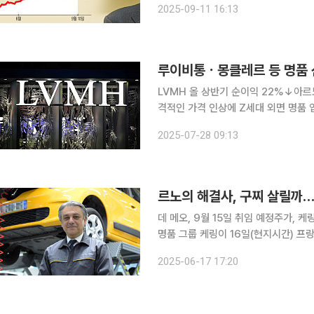
2025-09-11 16:13
LVMH 올 상반기 순이익 22%↓아르
격적인 가격 인상에 Z세대 외면 명품 업계가 젊은 고객층 이탈 등 시장 구조 변화 탓에 매출 타격을
받고 있다. 업계에서는 일시적인 현상
2025-07-28 09:13
우려 중이다. 27일(현지시간) 
르노의 해결사, 구찌 살릴까…
데 메오, 9월 15일 취임 예정주가, 케링 12%↑ vs 르노
명품 그룹 케링이 16일(현지시간) 프
CEO로 영입한다고 발표했다. 월스트리트저널(WSJ)에 따르면 케링은 데 메오 CEO가 르노에서 다
2025-06-17 17:20
음달 15일까지 근무하고, 9월 15일 