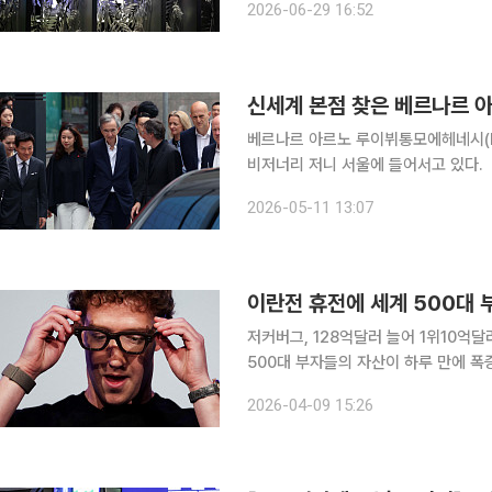
2026-06-29 16:52
행으로, 프랑스와 이탈리아 리비에라를
신세계 본점 찾은 베르나르 아
베르나르 아르노 루이뷔통모에헤네시(L
비저너리 저니 서울에 들어서고 있다.
2026-05-11 13:07
이란전 휴전에 세계 500대 부
저커버그, 128억달러 늘어 1위10억달
500대 부자들의 자산이 하루 만에 폭증한 것으로 나타났다.
에 따르면 세계 500대 부자 총자산은 
2026-04-09 15:26
가 생긴 이래 역대 두 번째로 큰 일일 