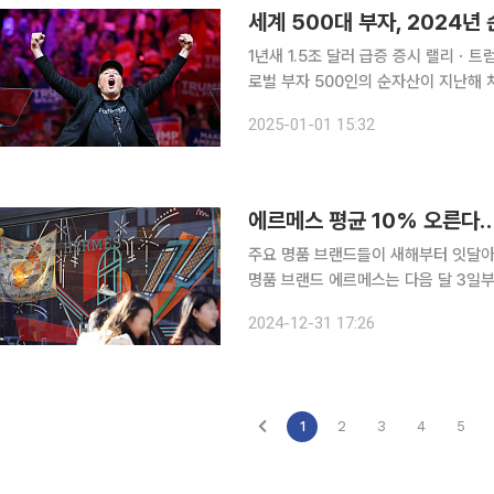
세계 500대 부자, 2024년
1년새 1.5조 달러 급증 증시 랠리ㆍ트럼
로벌 부자 500인의 순자산이 지난해 처
그통신이 지난달 31일(현지시간) 보도했다. 블룸버그억만장자지수에 따르면 세계 50
2025-01-01 15:32
순자산은 전날 증시 마감가 기준으로 총
에르메스 평균 10% 오른다
주요 명품 브랜드들이 새해부터 잇달아 제품 가격 인상에 
명품 브랜드 에르메스는 다음 달 3일부
인상률은 품목별로 다르지만, 평균 10% 수준이다. 프랑스 명품 업체 루
2024-12-31 17:26
의 루이비통과 샤넬, 구찌, 프라다 등도
1
2
3
4
5