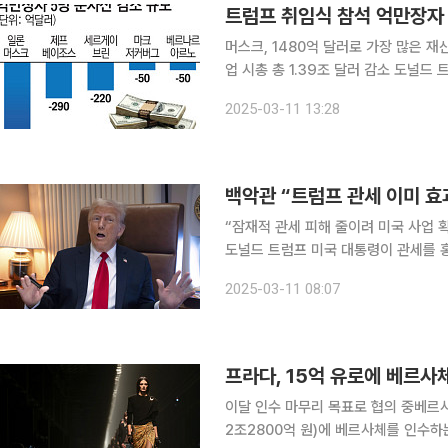
트럼프 취임식 참석 억만장자 
머스크, 1480억 달러로 가장 많은 
업 시총 총 1.39조 달러 감소 도널드 트럼프 미국 대통령 취임식에 참석했던 5인의 억만장자가 최근
주가 급락으로 총 2090억 달러(약 305조 원
2025-03-11 13:28
블룸버그통신에 따르면 일론 머스크 
백악관 “트럼프 관세 이미 효과
“잠재적 관세 피해 줄이려 미국 사업
도널드 트럼프 미국 대통령이 관세를 
로 언급했다. 10일(현지시간) 백악관은 성명을 통해 “기업들이 잠재적 관세로 인한 피해를 줄이기
2025-03-11 08:07
위해 미국 사업 확장을 모색하고 있다
프라다, 15억 유로에 베르사
이달 인수 마무리 목표로 협의 중베르사
2조2800억 원)에 베르사체를 인수