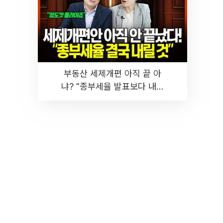
부동산 세제개편 아직 끝 아
냐? "종부세율 발표보다 내릴
것" 장기거주·양도세 전망 I 집
땅지성 I 김인만, 진미윤