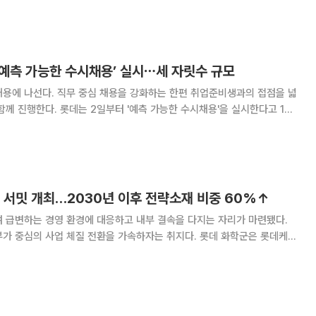
혔다. 이날 행사에는 신동빈 롯데그룹
 ‘예측 가능한 수시채용’ 실시⋯세 자릿수 규모
채용에 나선다. 직무 중심 채용을 강화하는 한편 취업준비생과의 접점을 넓
 가능한 수시채용'을 실시한다고 1일
데마트·슈퍼, 롯데건설, 롯데월드, 대홍기획, 롯데하이마트 등 12개 계열사
, 경영지원, 마케팅 등 20여
 서밋 개최…2030년 이후 전략소재 비중 60%↑
 급변하는 경영 환경에 대응하고 내부 결속을 다지는 자리가 마련됐다.
의 사업 체질 전환을 가속하자는 취지다. 롯데 화학군은 롯데케미
너지머티리얼즈, 롯데알미늄 등 화학군 임원과 팀장 260여 명이 참석한
Leadership Summit)’을