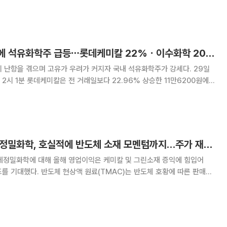
한 181곳을 분석한 결과, 지난해 기준 총액은 106조2839억원으로 집계
됐다. 전년보다 4.2% 증가한 규모다. 이번 조사는
[특징주] 유가 강세에 석유화학주 급등⋯롯데케미칼 22%ㆍ이수화학 20%↑
난항을 겪으며 고유가 우려가 커지자 국내 석유화학주가 강세다. 29일
2시 1분 롯데케미칼은 전 거래일보다 22.96% 상승한 11만6200원에
0.71% 오른 1만1830원, 대한유화는 18.50% 상승한 18만7000원을
션(8.42%), SK
신한투자증권 "롯데정밀화학, 호실적에 반도체 소재 모멘텀까지…주가 재평가 지속"
데정밀화학에 대해 올해 영업이익은 케미칼 및 그린소재 증익에 힘입어
를 기대했다. 반도체 현상액 원료(TMAC)는 반도체 호황에 따른 판매량
되며, 추가 증설 가능성까지 고려할 때 성장 모멘텀은 더욱 확대될 것이란
신한투자증권 연구원은 "올해 1분기 영업이익은