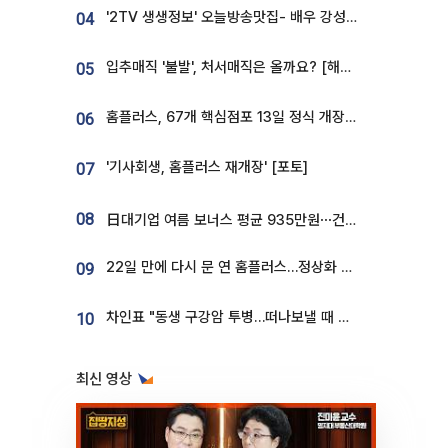
'2TV 생생정보' 오늘방송맛집- 배우 강성진 단골! 쌀국수ㆍ푸팟퐁 커리 맛집 '블○○○'
04
입추매직 '불발', 처서매직은 올까요? [해시태그]
05
홈플러스, 67개 핵심점포 13일 정식 개장…영업 재개 속도
06
'기사회생, 홈플러스 재개장' [포토]
07
08
日대기업 여름 보너스 평균 935만원⋯건설회사 1800만 넘어
22일 만에 다시 문 연 홈플러스…정상화 바쁜데 재고 없어 ‘발동동’[가보니]
09
차인표 "동생 구강암 투병…떠나보낼 때 가장 힘들었다”
10
최신 영상