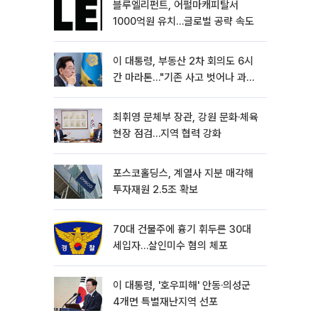
블루엘리펀트, 어펄마캐피탈서
1000억원 유치…글로벌 공략 속도
이 대통령, 부동산 2차 회의도 6시
간 마라톤…"기존 사고 벗어나 과감
히 실천"
최휘영 문체부 장관, 강원 문화·체육
현장 점검…지역 협력 강화
포스코홀딩스, 계열사 지분 매각해
투자재원 2.5조 확보
70대 건물주에 흉기 휘두른 30대
세입자…살인미수 혐의 체포
이 대통령, '호우피해' 안동·의성군
4개면 특별재난지역 선포