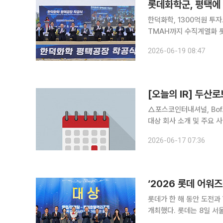
롯데화학군, 평택에
한덕화학, 1300억원 
TMAH까지 수직계열화 롯데화학군이 반도체 핵심소재 생산능력 확대에 나선다. 국내 반도체 클러
스터 확대에 맞춰 평택에
2026-06-19 08:47
강화한다. 롯데화학
[오늘의 IR] 두
△포스코인터내셔널, BofA 
대상 회사 소개 및 주요 
자자 대상 기업 이해도 제
2026-06-17 07:36
Securities 2026 Kore
‘2026 롯데 어워
롯데가 한 해 동안 도전과
개최했다. 롯데는 8일 서울 송파구 롯데호텔 월드에서 ‘2026 롯데 어워즈’를 열고 대상, 브랜드
·CX디자인, 연구개발(R&