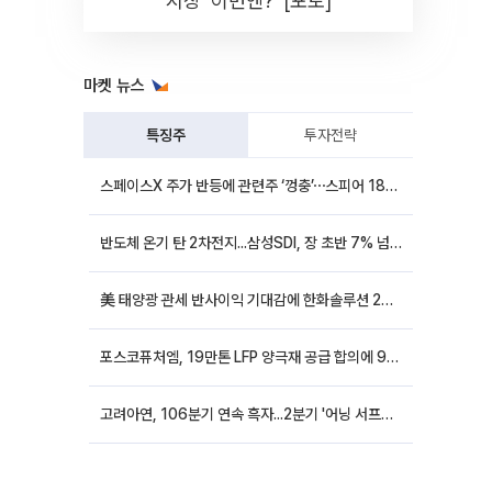
시장 '이번엔?' [포토]
마켓 뉴스
특징주
투자전략
스페이스X 주가 반등에 관련주 ‘껑충’⋯스피어 18%ㆍ에이치브이엠 12%↑
반도체 온기 탄 2차전지...삼성SDI, 장 초반 7% 넘게 껑충
美 태양광 관세 반사이익 기대감에 한화솔루션 20%대·OCI홀딩스 14%대 급등
포스코퓨처엠, 19만톤 LFP 양극재 공급 합의에 9%대 강세
고려아연, 106분기 연속 흑자...2분기 '어닝 서프라이즈'에 장 초반 12%대 강세