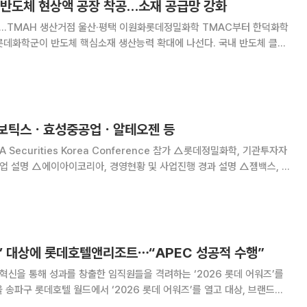
 반도체 현상액 공장 착공…소재 공급망 강화
투자…TMAH 생산거점 울산·평택 이원화롯데정밀화학 TMAC부터 한덕화학
 반도체·디스플레이용 현상액 생산거점을 새로 구축하고 공급망 안정성을
군 계열사 한덕화학은 19일 경기도 평택 포승(BIX)
산로보틱스ㆍ효성중공업ㆍ알테오젠 등
Securities Korea Conference 참가 △롯데정밀화학, 기관투자자
사업 설명 △에이아이코리아, 경영현황 및 사업진행 경과 설명 △젬백스, 투
고 △스맥, 투자자 이해증진 및 기업가치 제고 △효성중공업, BofA
a Confer
즈’ 대상에 롯데호텔앤리조트⋯“APEC 성공적 수행”
 혁신을 통해 성과를 창출한 임직원들을 격려하는 ‘2026 롯데 어워즈’를
D), 챌린지(Challenge) 등 부문별 우수 성과를 거둔 조직과 임직원을 시