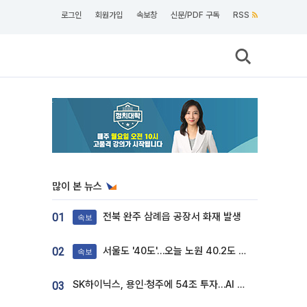
로그인
회원가입
속보창
신문/PDF 구독
RSS
많이 본 뉴스
전북 완주 삼례읍 공장서 화재 발생
01
속보
서울도 '40도'…오늘 노원 40.2도 기록
02
속보
SK하이닉스, 용인·청주에 54조 투자…AI 메모리 생산기지 키운다
03