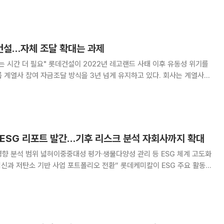
, 플랜티넷, 세니젠
데건설…자체 조달 확대는 과제
22년 레고랜드 사태 이후 유동성 위기를
 계열사 참여 자금조달 방식을 3년 넘게 유지하고 있다. 회사는 계열사
며 대외 신인도가 개선됐다고 설명하지만, 시장에서는 자체 신용만으로 자
금을 조달하는 체제로의 전환은 아직 더디다는 평가가 나온다. 9일
 ESG 리포트 발간…기후 리스크 분석 자회사까지 확대
재무영향 분석 범위 넓혀이중중대성 평가·생물다양성 관리 등 ESG 체계 고도화
 기반 사업 포트폴리오 전환“ 롯데케미칼이 ESG 주요 활동과
SG 리포트’를 발간했다. 기후변화에 따른 재무 영향 분석과 이중중대성 평가
대하며 ESG 관리체계를 강