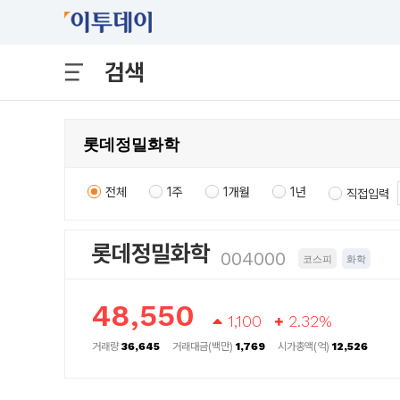
검색
전체
1주
1개월
1년
직접입력
롯데정밀화학
004000
코스피
화학
48,550
1,100
2.32%
거래량
36,645
거래대금(백만)
1,769
시가총액(억)
12,526