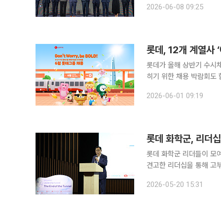
2026-06-08 09:25
상했다고 밝
롯데, 12개 계열사
롯데가 올해 상반기 수시
히기 위한 채용 박람회도 함께 진행한다. 롯데는 2일부터 '예측
밝혔다. 이번 채용에는 롯
2026-06-01 09:19
가 참여하며 MD(상품기획)
롯데 화학군, 리더십
롯데 화학군 리더들이 모여
견고한 리더십을 통해 고부가 중심
칼, 롯데정밀화학, 롯데에
2026-05-20 15:31
가운데 ‘2026 리더십 서밋(