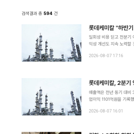
검색결과 총
594
건
일회성 비용 딛고 전분기 
익성 개선도 지속 노력할 것” 롯데케미칼이 2분기 재고자산 평가손실·정기보수 영향에도
를 이어간 가운데, 하반기
2026-08-07 17:16
도를 낼 방
롯데케미칼, 2분기
매출액은 전년 동기 대비 39.2% 늘어 롯데케미칼이 올 2분기 연결
업이익 1101억원을 기록했다고 7일 밝혔다. 매출은 전년 
자 전환에 성공했다. 다만 이번 실적은
2026-08-07 16:01
이슈로 인한 글로벌 공급