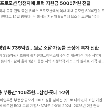
 프로모션 당첨자에 트럭 지원금 5000만원 전달
과 공동 진행 중인 유록스 프로모션에서 역대 최대 규모인 5000만원 트
두 회사는 지난해 5월부터 요소수 브랜드 ‘유록
전자들을 대상으로 매달 1000만원 규모의 트럭 구매 지원금을 제공하는
공동 프로모션을 운영하고 있다. 이번 4월 프로모션에서는 1등 당
 영업익 735억원…원료 조달·가동률 조정에 흑자 전환
이익 335억원기초화학 흑자전환…첨단소재 수익성 개선대산·여수 사업재
상승
선했다. 원료 조달 다변화와 가동률 조정 등 생산 운영 최적화가 영향을
로 풀이된다. 롯데케미칼은 2026년 1분기 잠정실적 기준
용 부동산' 106조원…삼성·롯데 1·2위
업무용 부동산 규모가 100조 원을 넘어선 것으로 나타났다. 6일 기업
따르면 50대 그룹 계열사 374곳 가운데 2024~2025년 2년 연속 비