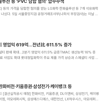
솔루션 등 ‘PVC 담합 혐의’ 압수수색
) 등의 가격을 담합한 혐의를 받는 LG화학·한화솔루션 등 7개 석유화학
희석 부장검사)는 이날 오
, 애경케미칼, OCI, 롯데정밀화학, PKC, 유니드 등 7곳의 사무실과 사
래법위반 혐의로 압수수색을 진행 중이라고
 영업익 619억…전년比 611.5% 증가
셜티 판매 확대…2분기 영업익 611.5% 급증TMAC 생산능력 16% 증
 제품 가격 상승과 스페셜티 사업 판
밀화학은 올해 2분기 잠정 매출 5863억원,
했다고 30일 밝혔다. 전년 동기 대비
 한화비전·키움증권·삼성전기·케이뱅크 등
 케이뱅
이엠, 아모레퍼시픽, 삼성에스디에스, 대한전선, LX하우시스, 아모레퍼시
버다임, 금호타이어 [주주총회] 비비안, 바이오인프라생명