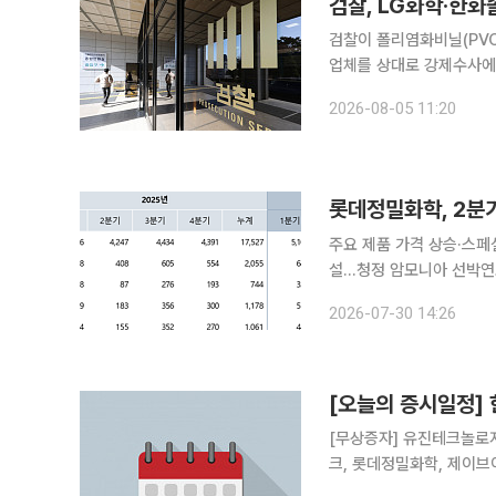
검찰, LG화학·한화
검찰이 폴리염화비닐(PVC
업체를 상대로 강제수사에 나섰다. 5일 서울중앙지검 공정거래조사부(나
전부터 LG화학, 한화솔루션
2026-08-05 11:20
건 관련자에 대해 공정거
롯데정밀화학, 2분기
주요 제품 가격 상승·스페
설…청정 암모니아 선박연료 사업도 확대 롯데정밀화학이 주요
매 확대에 힘입어 2분기 실적을 크게 개선했다. 롯데정
2026-07-30 14:26
영업이익 619억원을 기록
[오늘의 증시일정]
[무상증자] 유진테크놀로지 [결산실적공시 예정] 한화비전, 키움증권, DL이앤씨, 삼성전기,
크, 롯데정밀화학, 제이브
픽홀딩스, 일동홀딩스, 일동제약, 현대에