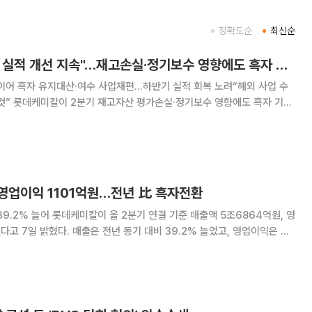
정확도순
최신순
롯데케미칼 "하반기 실적 개선 지속"…재고손실·정기보수 영향에도 흑자 유지
이어 흑자 유지대산·여수 사업재편…하반기 실적 회복 노려“해외 사업 수
 흑자 기조
에는 사업 재편 효과와 스페셜티 사업 확대를 기반으로 수익성 개선에 속
침이다. 7일 롯데케미칼은 올 2분기 연결 기준 매출 5
 영업이익 1101억원…전년 比 흑자전환
 기준 매출액 5조6864억원, 영
동기 대비 39.2% 늘었고, 영업이익은 흑
 시장 전망치를 밑돌았다. 롯데케미칼 측은 중동의 지정학적
망 불확실성이 지속됐음에도