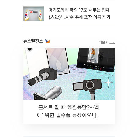
경기도의회 국힘 "7조 채무는 인재
(人災)"…세수 추계 조작 의혹 제기
뉴스발전소
콘서트 갈 때 응원봉만?⋯'최
애' 위한 필수품 등장이오! [솔
드아웃]