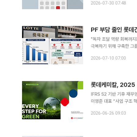
2026-07-30 07:48
과학, 제주반도체, 올릭스
PF 부담 줄인 롯
"독자 조달 역량 회복까지는 시간 더 필요" 롯데건설이 20
극복하기 위해 구축한 그룹
신용공여 규모가 크게 줄
2026-07-10 07:00
롯데케미칼, 2025
IFRS S2 기반 기후 
이영준 대표 “사업 구조 혁신과 저탄소
성과를 담은 ‘2025 E
2026-06-26 09:03
범위를 연결 자회사까지 확