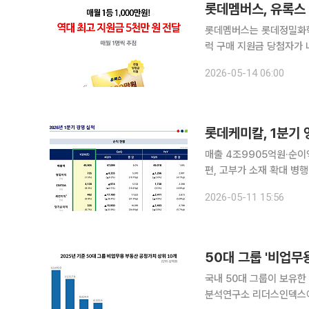
롯데멤버스, 유록스
롯데멤버스는 롯데정밀화학
럭 구매 지원금 당첨자가 나왔다고 14일 밝혔다. 
스’를 이용하는 상용차 운
2026-05-14 06:00
롯데케미칼, 1분기
매출 4조9905억원·순
편, 고부가 소재 확대 병행 롯데케미칼이 올해 1분기 중동 지역 지정학적 리스크와 원재료 가격 
부담 속에서도 수익성을 개
2026-05-11 15:56
준 것으
50대 그룹 '비업무
국내 50대 그룹이 보유한 비
분석연구소 리더스인덱스에 