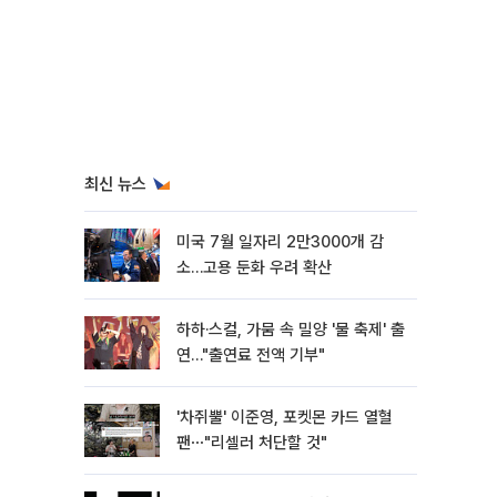
최신 뉴스
미국 7월 일자리 2만3000개 감
소…고용 둔화 우려 확산
하하·스컬, 가뭄 속 밀양 '물 축제' 출
연…"출연료 전액 기부"
'차쥐뿔' 이준영, 포켓몬 카드 열혈
팬⋯"리셀러 처단할 것"