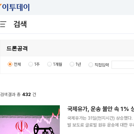
검색
전체
1주
1개월
1년
직접입력
검색결과 총
432
건
국제유가, 운송 불안 속 1%
국제유가는 31일(현지시간) 상승했다
발 보도로 글로벌 원유 운송에 대한 우려가 커진 영향이다. 뉴욕
부 텍사스산 원유(WTI) 선물은 전 거래