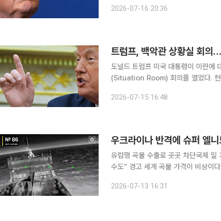
역 미군 기지를 겨냥한 보복 공격에 나서며 강경 대응을 
2026-07-16 20:36
간) 이란 IRNA 통신 등은 이날 새벽
트럼프, 백악관 상황실 회의…
도널드 트럼프 미국 대통령이 이란에 
(Situation Room) 회의를 열었
확대하는 방안이 검토되고 있는 것으로 전해졌다. 14일(현지시간) 액시오스
2026-07-15 16:48
령은 이날 국가안보팀과 함께 상황실 
우크라이나 반격에 슈퍼 엘니뇨
유럽행 곡물 수출로 곳곳 차단국제 밀 
수도” 경고 세계 곡물 가격이 비상이
물 주요 공급로인 아조우해가 막혔고 
2026-07-13 16:31
면서 ‘애그플레이션(농업 부문 인플레이