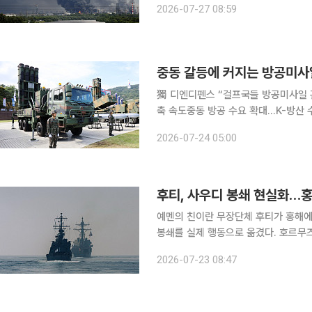
2026-07-27 08:59
거리 공습부터 멈추는 단계적 휴전안이
獨 디엔디펜스 “걸프국들 방공미사일 
축 속도중동 방공 수요 확대…K-방산 수출 기회 커지나 도널드 트럼
공습을 다시 재개한 가운데 이란으로부
2026-07-24 05:00
공미사일 수입에 대한 관심이 다시 커지
후티, 사우디 봉쇄 현실화…홍
예멘의 친이란 무장단체 후티가 홍해에
봉쇄를 실제 행동으로 옮겼다. 호르무
유가는 급등했고, 미국은 이란에 대한 추
2026-07-23 08:47
(현지시간) 블룸버그통신에 따르면 후