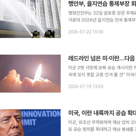
행안부, 을지연습 통제부장 회
행정안전부는 22일 윤호중 장관 주재
가운데 2026년 을지연습 전국 통제부장 회의를 개최
의’는 을지연습 실시에 앞서 올해 연
2026-07-22 16:00
이날 기관 을지연습을 총괄하는 통제부장
미군 2명 사망에 보복 공습 개시이란 
국에 잊지 못할 교훈 안겨 줄 것” 미
한 데 대한 보복으로 이란을 추가 공습
2026-07-19 13:05
하겠다고 선언하면서 양국 간 긴장이 
미국, 이란 내륙까지 공습 확
미군, 유조선 무력화하며 해상 압박 강화이란 “
로 공습 범위를 확대하고 해상 봉쇄를 