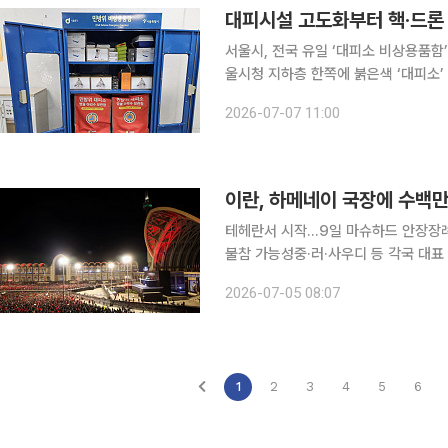
서울시, 전국 유일 ‘대피소 비상용품함’ 확
울시청 지하층 한쪽에 붉은색 ‘대피소’
설치한 ‘민방위 비상용품함’이다. 시가
2026-07-07 11:00
치세트, 은박담요 등 생존 필수품과 가
이란, 하메네이 국장에 수백
테헤란서 시작…9일 마슈하드 안장장례
불참 가능성중·러·사우디 등 각국 대표 참석보복론·
로 사망한 고(故) 아야톨라 알리 하메
2026-07-05 08:07
주일간 이어지는 대규모 국장을 통해 
1
2
3
4
5
6