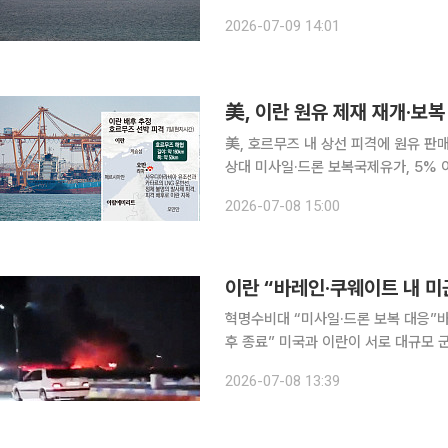
란에 이틀 연속 공습을 단행하면서 중동
2026-07-09 14:01
격에 나서면 호르무즈 해협을 다시 완
美, 이란 원유 제재 재개·보
美, 호르무즈 내 상선 피격에 원유 판매
상대 미사일·드론 보복국제유가, 5% 
으로 이란 전역에 대규모 공습을 단행
2026-07-08 15:00
미·이란 휴전이 다시 중대 기로에 섰다
이란 “바레인·쿠웨이트 내 미군
혁명수비대 “미사일·드론 보복 대응”바
후 종료” 미국과 이란이 서로 대규모 군사시설을 겨냥한 보복 공습을 주고받으면서 중동 긴장이 다
시 고조됐다. 미국이 이란 내 군사시
2026-07-08 13:39