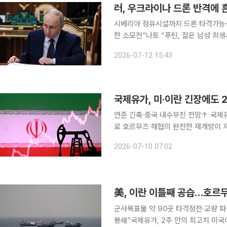
러, 우크라이나 드론 반격에 
시베리아 정유시설까지 드론 타격가능성 
한 소모전”나토 “푸틴, 젊은 남성 희
을 향하면서 러시아 전역에 비상이 걸
2026-07-12 15:43
러시아 대통령이 장기 소모전에 들어갈
국제유가, 미·이란 긴장에도 
연준 긴축·중국 내수부진 전망↑ 국제유가는 9일(현지시간) 하락했다. 미국과 이란의 군사적 충돌
로 호르무즈 해협의 완전한 재개방이 
상승과 경제 불안이 글로벌 원유 수요를 
2026-07-10 07:02
업거래소(NYMEX)에서 미국 서부 텍사
美, 이란 이틀째 공습…호르
군사목표물 약 90곳 타격정전·교량 파
봉쇄”국제유가, 2주 만의 최고치 미국이 호르무즈 해협 인근 상선 공격에 대한 보복을 명분으로 이