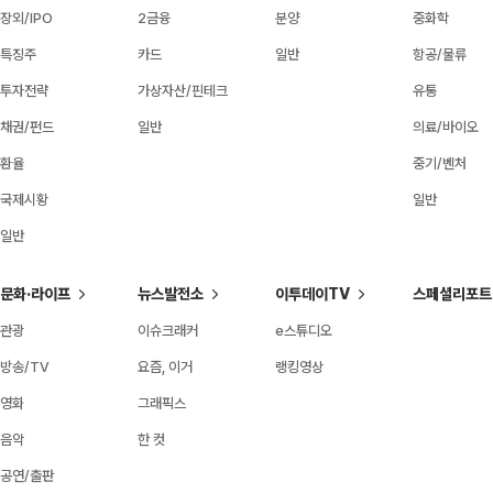
장외/IPO
2금융
분양
중화학
특징주
카드
일반
항공/물류
투자전략
가상자산/핀테크
유통
채권/펀드
일반
의료/바이오
환율
중기/벤처
국제시황
일반
일반
문화·라이프
뉴스발전소
이투데이TV
스페셜리포트
관광
이슈크래커
e스튜디오
방송/TV
요즘, 이거
랭킹영상
영화
그래픽스
음악
한 컷
공연/출판