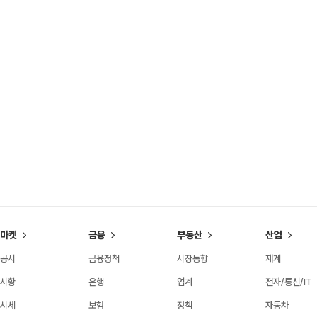
마켓
금융
부동산
산업
공시
금융정책
시장동향
재계
시황
은행
업계
전자/통신/IT
시세
보험
정책
자동차