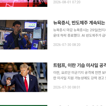
2026-08-01 07:20
다. 런던 ICE선물거래소에서 브렌트유 
뉴욕증시 마감 뉴욕증시는 29일(현지시간) 미국 연방준비제도(Fed·연준)가 기준금리를 동결한 가
운데 하락 종료했다. AI 반도체주가 
분기 실적 발표를 앞두고 투자심리가 위축된 것도 악영향
2026-07-30 08:20
우존스30산업평균지수는 전 거래일 대비 
트럼프, 이란 기습 미사일 공
이란, 요르단 미군기지 공격에 전면 보
란 미사일 지원 가능성에도 강력 경고
란의 기습 미사일 공격에 대대적인 보
2026-07-30 08:01
미군은 사우디아라비아군과 함께 이라