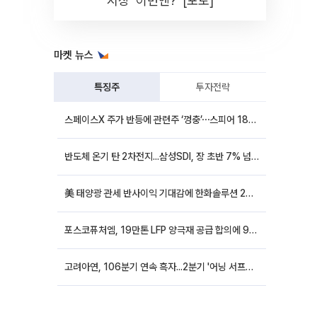
시장 '이번엔?' [포토]
마켓 뉴스
특징주
투자전략
스페이스X 주가 반등에 관련주 ‘껑충’⋯스피어 18%ㆍ에이치브이엠 12%↑
반도체 온기 탄 2차전지...삼성SDI, 장 초반 7% 넘게 껑충
美 태양광 관세 반사이익 기대감에 한화솔루션 20%대·OCI홀딩스 14%대 급등
포스코퓨처엠, 19만톤 LFP 양극재 공급 합의에 9%대 강세
고려아연, 106분기 연속 흑자...2분기 '어닝 서프라이즈'에 장 초반 12%대 강세