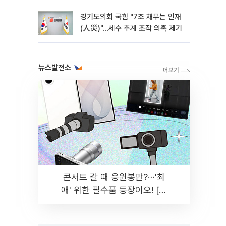
경기도의회 국힘 "7조 채무는 인재
(人災)"…세수 추계 조작 의혹 제기
뉴스발전소
콘서트 갈 때 응원봉만?⋯'최
애' 위한 필수품 등장이오! [솔
드아웃]