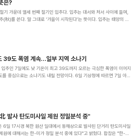
 뜻은?
4절기 가운데 열세 번째 절기인 입추다. 입추는 대서와 처서 사이에 들며,
秋)를 쓴다. 말 그대로 ‘가을이 시작된다’는 뜻이다. 입추는 태양의 황
, 대체로 양력 8월 7~8일 무렵 찾아온다. 24절기상 가을의 첫 절기이지
 가을로 바뀐다는 의미
도 39도 폭염 계속…일부 지역 소나기
입추인 7일에도 낮 기온이 최고 39도까지 오르는 극심한 폭염이 이어지
로는 소나기도 내릴 전망이다. 6일 기상청에 따르면 7일 아침
 최고기온은 31~39도로 예보됐다. 이는 평년(최저 21~25도·최고
29~33도)보다 2~6도 높은 수준이다. 주요 도시별 아침
, 北 발사 탄도미사일 제원 정밀분석 중"
 6일 17시경 북한 원산 일대에서 동해상으로 발사된 단거리 탄도미사일
 대해서는 한-미가 정밀 분석 중에 있다"고 밝혔다. 합참은 "한-미