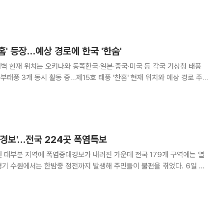
방대응처장 홍석호 △ 마산지사장 장원제
찬홈' 등장…예상 경로에 한국 '한숨'
 새벽 현재 위치는 오키나와 동쪽한국·일본·중국·미국 등 각국 기상청 태풍
동부태풍 3개 동시 활동 중…제15호 태풍 '찬홈' 현재 위치와 예상 경로 주
본뿐 아니라 중국·미
경보'…전국 224곳 폭염특보
 대부분 지역에 폭염중대경보가 내려진 가운데 전국 179개 구역에는 열
 수원에서는 한밤중 정전까지 발생해 주민들이 불편을 겪었다. 6일 기
개 구역에 폭염특보가 발효 중이다. 특보 단계별로는 폭염주의보 55개 구
역, 폭염경보 138개 구역, 폭염중대경보 31개 구역이다. 폭염