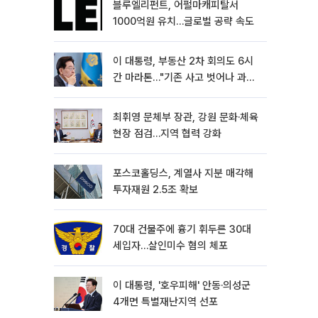
블루엘리펀트, 어펄마캐피탈서
1000억원 유치…글로벌 공략 속도
이 대통령, 부동산 2차 회의도 6시
간 마라톤…"기존 사고 벗어나 과감
히 실천"
최휘영 문체부 장관, 강원 문화·체육
현장 점검…지역 협력 강화
포스코홀딩스, 계열사 지분 매각해
투자재원 2.5조 확보
70대 건물주에 흉기 휘두른 30대
세입자…살인미수 혐의 체포
이 대통령, '호우피해' 안동·의성군
4개면 특별재난지역 선포