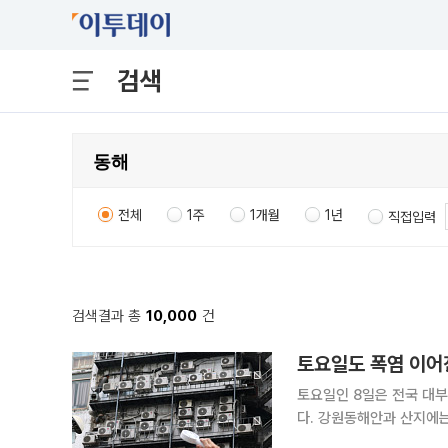
검색
전체
1주
1개월
1년
직접입력
검색결과 총
10,000
건
토요일도 폭염 이어
토요일인 8일은 전국 대
다. 강원동해안과 산지에는
기상청에 따르면 8일 전