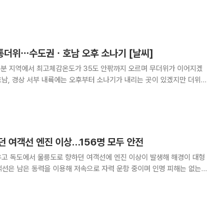
차량은 우회하는 등 안전에 유의해달라”고 당부했다.
찜통더위⋯수도권ㆍ호남 오후 소나기 [날씨]
부분 지역에서 최고체감온도가 35도 안팎까지 오르며 무더위가 이어지겠
 호남, 경상 서부 내륙에는 오후부터 소나기가 내리는 곳이 있겠지만 더위를
많아
 동해안은 대체로 흐리겠고, 아침부터 낮 사이
던 여객선 엔진 이상…156명 모두 안전
우고 독도에서 울릉도로 향하던 여객선에 엔진 이상이 발생해 해경이 대형
선은 남은 동력을 이용해 저속으로 자력 운항 중이며 인명 피해는 없는
김으로 저속 운항하고 있다는 신고가 포항