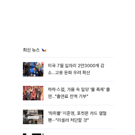
최신 뉴스
미국 7월 일자리 2만3000개 감
소…고용 둔화 우려 확산
하하·스컬, 가뭄 속 밀양 '물 축제' 출
연…"출연료 전액 기부"
'차쥐뿔' 이준영, 포켓몬 카드 열혈
팬⋯"리셀러 처단할 것"