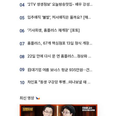
'2TV 생생정보' 오늘방송맛집- 배우 강성진 단골! 쌀국수ㆍ푸팟퐁 커리 맛집 '블○○○'
04
입추매직 '불발', 처서매직은 올까요? [해시태그]
05
'기사회생, 홈플러스 재개장' [포토]
06
홈플러스, 67개 핵심점포 13일 정식 개장…영업 재개 속도
07
22일 만에 다시 문 연 홈플러스…정상화 바쁜데 재고 없어 ‘발동동’[가보니]
08
09
日대기업 여름 보너스 평균 935만원⋯건설회사 1800만 넘어
차인표 "동생 구강암 투병…떠나보낼 때 가장 힘들었다”
10
최신 영상