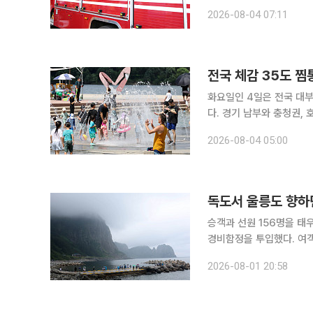
장 주변 접근을 자제하고 
2026-08-04 07:11
전국 체감 35도 
화요일인 4일은 전국 대
다. 경기 남부와 충청권,
식히기에는 역부족이겠다. 기상청에 따르면 이날 전국은 대체로 맑다가 오후부터 가끔 구름이 
2026-08-04 05:00
지겠다. 강원 영동과 경북
독도서 울릉도 향하
승객과 선원 156명을 태
경비함정을 투입했다. 여객
것으로 파악됐다. 1일 동해해양경찰서에 따르면 이날 오후 4시 28분께 독도 북서쪽 약 14㎞ 해상
2026-08-01 20:58
에서 여객선이 부유물 감