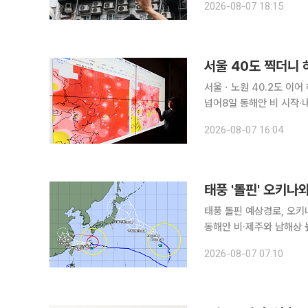
2026-08-07 18:15
서울 40도 찍더니 하
서울ㆍ노원 40.2도 이어
넘어8일 동해안 비 시작·내륙 소나기…무더위
이어 경기 하남과 전남 광
2026-08-07 16:04
가 내려진 가운데 곳곳에서
태풍 '돌핀' 오키
태풍 돌핀 예상경로, 오키
동해안 비·제주와 남해상 
이동 중 제13호 태풍 ‘돌핀’이 강한 세력을 유지한 채 일본 오키나와와 아마미 지방에 접근하고 있
2026-08-07 07:10
다. 돌핀은 오키나와 부근