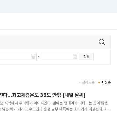
~
적용
정확도순
최신순
진다…최고체감온도 35도 안팎 [내일 날씨]
부분 지역에서 무더위가 이어지겠다. 밤에는 열대야가 나타나는 곳이 많겠
 많은 비가 내리고 수도권과 충청·남부 내륙에는 소나기가 예상된다. 7일
국은 중국 북동지방에 자리한 고기압의 가장자리에 들어 가끔 구름이 많겠