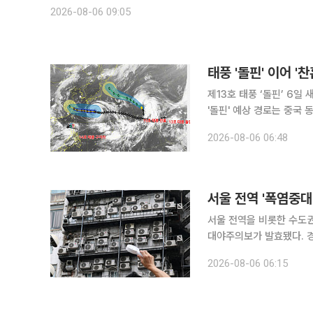
해양보전본부 해양폐기물관리센터장 이숙희 △ 해양방제본부 예
2026-08-06 09:05
태풍 '돌핀' 이어 '
제13호 태풍 ‘돌핀’ 6일
'돌핀' 예상 경로는 중국 
목 제13호 태풍 ‘돌핀’이 오키나와를 향해 서진하는 가운데 북서태평양에서는 제15호 태풍 ‘찬홈’이
2026-08-06 06:48
새로 발생했다. 한국과 일
서울 전역 '폭염중대
서울 전역을 비롯한 수도권
대야주의보가 발효됐다. 경기
상청에 따르면 전국 224
2026-08-06 06:15