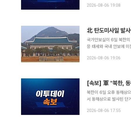
정보당국은 발사 초기부터 
2026-08-06 19:08
를 공유했다"면서 "우리 
北 탄도미사일 발
국가안보실이 6일 북한의
응 태세와 국내 안보에 미칠 영향을 점검했다. 국가안보
관이 참석한 가운데 회의를
2026-08-06 19:06
참석자들은 북한의 미사일
[속보] 軍 "북한,
북한이 6일 오후 동해상으로 단거리 탄도미
서 동해상으로 발사된 단거
경계를 강화한 가운데 한미
2026-08-06 17:55
를 유지하고 있다"고 밝혔