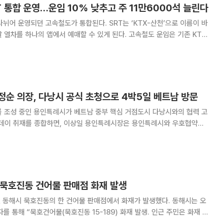
T 통합 운영…운임 10% 낮추고 주 11만6000석 늘린다
나뉘어 운영되던 고속철도가 통합된다. SRT는 ‘KTX-산천’으로 이름이 바
 열차를 하나의 앱에서 예매할 수 있게 된다. 고속철도 운임은 기존 KTX
석은 일주일 기준 11만6000석 늘어난다. 한국철도공사(코레일)는
영을 시작한다고 5일 밝혔다
정순 의장, 다낭시 공식 초청으로 4박5일 베트남 방문
를 조성 중인 용인특례시가 베트남 중부 핵심 거점도시 다낭시와의 협력 고
식 초청을 받아 4일부터 8일까지 4박5일 일정으로 다낭시를 방문한다.
인특례시의회 의장, 신나연 자치행정위원장, 강영
 묵호진동 건어물 판매점 화재 발생
 동해시 묵호진동의 한 건어물 판매점에서 화재가 발생했다. 동해시는 오
를 통해 “묵호건어물(묵호진동 15-189) 화재 발생. 인근 주민은 화재 현