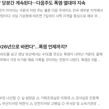
위' 당분간 계속된다⋯다음주도 폭염·열대야 지속
야가 이어지는 가운데 이번 주는 물론 다음 주까지도 전국 대부분 지역에서
지역을 중심으로 매우 무더
 아침 최저기온은 22~27도, 낮 최고기온은 31~39도로 예상된다. 특히
 최저기온이 25도 이상을 기록
2026년으로 바뀐다"…폭염 언제까지?
39도를 넘고 경남 양산에서는 41도를 웃도는 폭염이 나타난 가운데, 올해
나라에서 가장 뜨거운 해로 기록될 것이라는 전망이 나왔다. 폭염은 8월 중
성이 있으며, 뜨거워진 바다의 영향으로 열대야도 장기화할 수 있다는 분석
환경대기과학과 교수는 6일 CBS 라디오
대 △ 감사실장 진흥재
식 △ 인천지사장 고병설 ◇ 부서장 및 소속기관장 △