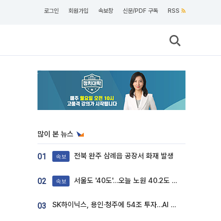
로그인
회원가입
속보창
신문/PDF 구독
RSS
많이 본 뉴스
전북 완주 삼례읍 공장서 화재 발생
01
속보
서울도 '40도'…오늘 노원 40.2도 기록
02
속보
SK하이닉스, 용인·청주에 54조 투자…AI 메모리 생산기지 키운다
03