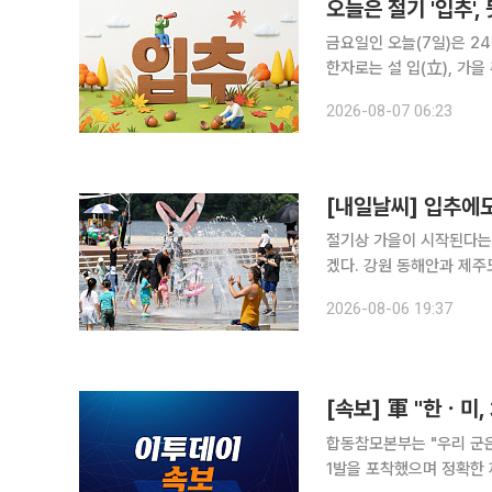
오늘은 절기 '입추',
금요일인 오늘(7일)은 2
한자로는 설 입(立), 가을 추(
경이 135도에 이르는 때로
2026-08-07 06:23
만, 실제 날씨까지 곧바로
[내일날씨] 입추에
절기상 가을이 시작된다는 
겠다. 강원 동해안과 제주도를 중심으
최저기온은 22~27도, 낮
2026-08-06 19:37
[속보] 軍 "한ㆍ미
합동참모본부는 "우리 군은
1발을 포착했으며 정확한 제원에