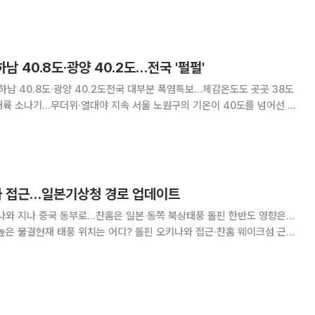
다. 동해안과 제주도는 대체로 흐리겠다. 주요 도시 예상 아침 최저
남 40.8도·광양 40.2도…전국 '펄펄'
 하남 40.8도·광양 40.2도전국 대부분 폭염특보…체감온도도 곳곳 38도
·열대야 지속 서울 노원구의 기온이 40도를 넘어선 데
양에서도 40도를 웃도는 기온이 관측됐다. 전국 대부분 지역에 폭염특보
 39~40도 안팎의 극심한 더위가
나와 접근…일본기상청 경로 업데이트
나와 지나 중국 동부로…찬홈은 일본 동쪽 북상태풍 돌핀 한반도 영향은…
높은 물결현재 태풍 위치는 어디? 돌핀 오키나와 접근·찬홈 웨이크섬 근해
을 지난 뒤 동중국해를 서쪽으로 이동