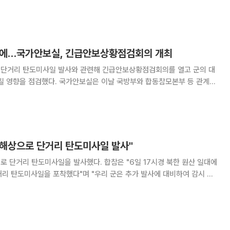
관련 동향을 추적 및 공유해 왔으며 일본과도 '북 탄도미사일' 관련 정보
군은 굳건한 한-미 연합방위태세
사에…국가안보실, 긴급안보상황점검회의 개최
 단거리 탄도미사일 발사와 관련해 긴급안보상황점검회의를 열고 군의 대
실은 이날 국방부와 합동참모본부 등 관계기
 개최하고 즉각적인 대응 태세를 유지할 것을 지시했다고 밝혔다. 회의
 발사 동향을 공유하고 이번 발사가 한반도 안보
 동해상으로 단거리 탄도미사일 발사"
사일을 발사했다. 합참은 "6일 17시경 북한 원산 일대에
리 탄도미사일을 포착했다"며 "우리 군은 추가 발사에 대비하여 감시 및
일은 '북 탄도미사일' 관련 정보를 긴밀하게 공유하면서 만반의 대비태세
다.