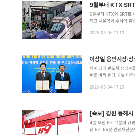
9월부터 KTX·SR
9월부터 KTX와 SRT로 
뀌고 서울역과 수서역 출발
보다 평균 10% 낮아지고 공급 좌
2026-08-05 11:10
1일부터 고속철도 통합 운
이상일 용인시장·장
세계 최대 반도체 생태계
삐를 바짝 죈다. 4일 이투데이 취재를 종합하면, 이상일 용인특례시장은 용인특례시와 우호협약을
체결한 베트남 다낭시의 공
2026-08-04 17:23
이번 방문에는 장정순 용
[속보] 강원 동해시
4일 오전 6시 11분께 강원
전 6시 59분 안전재난문자