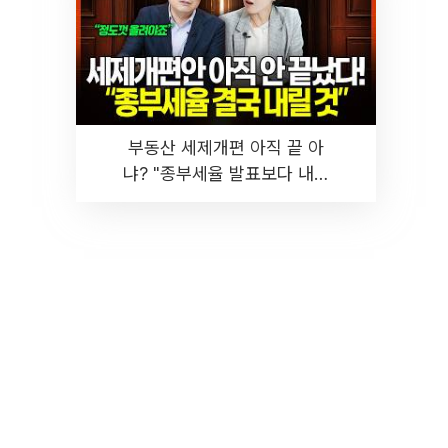
부동산 세제개편 아직 끝 아
냐? "종부세율 발표보다 내릴
것" 장기거주·양도세 전망 I 집
땅지성 I 김인만, 진미윤