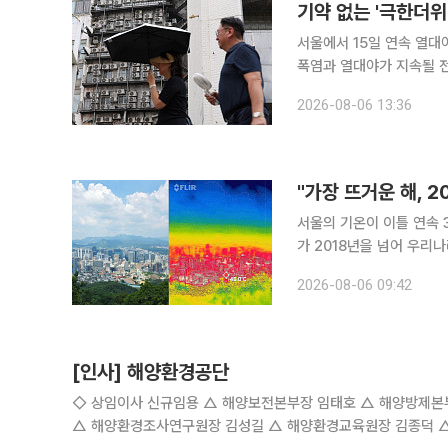
기약 없는 '극한더
서울에서 15일 연속 열대
폭염과 열대야가 지속될 전망이다. 6일 기상청에 따르면 7일까지 서쪽 
운 날씨가 이어지겠다. 7일
2026-08-06 13:36
밤사이 전국 대부분 지역의
"가장 뜨거운 해, 
서울의 기온이 이틀 연속 
가 2018년을 넘어 우리
순 이후까지 이어질 가능
2026-08-06 09:42
이다. 김백민 부경대 
[인사] 해양환경공단
◇ 상임이사 신규임용 △ 해양보전본부장 임태호 △ 해양방제본부장 나선철 ◇ 실·원장급 △ 기획조정실장 이정
△ 해양환경조사연구원장 김성길 △ 해양환경교육원장 김종덕 △ 부산지사장 박한